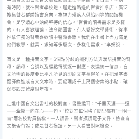
有時間，就往瞽者學校跑，還走進路邊的瞽者推拿店，廣泛
搜集瞽者群體讀書意向。為視力殘疾人供給同等的閱讀機
會，是李婧心中始終堅持的信心。“瞽者的讀書需求是多樣
的，有人喜歡理論、法令類圖書，有人愛好文學藝術，從事
推拿任務的瞽者喜歡讀中醫類書籍。我們在出書上盡力滿足
他們教導、就業、求知等多層次、多樣化需求。”李婧說。
盲文是一種拼音文字，6個點分歧的擺列方法與漢語拼音的聲
母、韻母、音調以及標點符號逐一對應。表達統一信息，盲
文所需的長度要比平凡所見的印刷文字長得多。在把漢字書
翻譯錄進成盲文文本時，要處理成千上萬個密集的小點，確
保零誤差難度很年夜。
走進中國盲文出書社的校對室，書聲繞耳：“千里天涯——逗
——牽掛一向在心——句。”校對室每個格子間里都有“一明一
盲”兩名校對員搭檔。一人讀書，瞽者摸讀電子文件，檢查盲
文能否有誤；或是瞽者摸讀，另一人看書對照檢查。