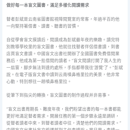
做好每一本盲文圖書，滿足多樣化閱讀需求
瞽者彭斌是云南省圖書館視障閱覽室的常客，年過半百的他
一向堅持著借書、讀書、聽書的習慣。
自從學會盲文摸讀后，閱讀成為彭斌最年夜的樂趣。讀完特
別教導學校里的盲文圖書，他就往找瞽者伴侶借書讀，到書
店買盲文書讀。中國盲文出書社開辦了全國圖書免費借閱業
務后，他成為第一批借閱的讀者。“盲文閱讀打開了我人生的
一扇窗，腳步無法到達的處所，手指都帶我往‘游覽’了。”彭斌
說。在電子版盲文書中讀到云南噴鼻格里拉的美景，他非常
心動，特別想往一趟噴鼻格里拉。
從筆下到指尖的轉換，盲文圖書的制作過程并非易事。
“盲文出書周期長、難度年夜，我們盼望出書的每一本書都能
更好地滿足瞽者需求。開展任務的第一個步驟永遠是調研，
從瞽者讀者中來，到瞽者讀者中往，清楚他們的閱讀需求。”
中國盲文出書社盲文編譯部副主任李婧說。常日里，李婧一