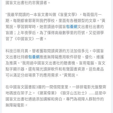
國盲文出書社的忠實讀者。
“我最早閱讀的一本盲文書叫做《盲童文學》，每兩個月一
期，每期都會郵寄到我們學校，里面有各種類型的文章。”黃
鶯說，學習鋼琴時，她曾讀過中國盲
包養網
文出書社出書的
盲譜；上年夜學后，為了懂得高級數學里的符號，又從頭學
習了《中國盲文》一書。
科技日新月異，瞽者獲取閱讀資源的方法加倍多元，中國盲
文出書社持續
包養網
推進無障礙應用軟件研發、優化、維護
及推廣。“我用過中國盲文出書社的聽書機、盲用電腦、盲文
點字顯示器，還有陽光讀屏軟件和有聲圖書資源，這些產品
可以滿足分歧場景下的應用需求。”黃鶯說。
在中國盲文圖書館3層的一間借閱室里，一排排電影光盤整齊
地碼放在架子上。《建黨偉業》《狼牙山五壯士》……這是中
國盲文出書社通過添加講解和旁白，專門為視障人群制作的
無障礙電影。