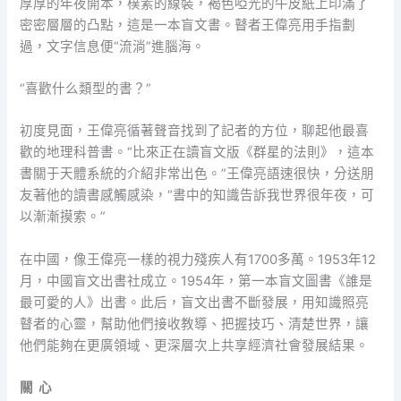
厚厚的年夜開本，樸素的線裝，褐色啞光的牛皮紙上印滿了
密密層層的凸點，這是一本盲文書。瞽者王偉亮用手指劃
過，文字信息便“流淌”進腦海。
“喜歡什么類型的書？”
初度見面，王偉亮循著聲音找到了記者的方位，聊起他最喜
歡的地理科普書。“比來正在讀盲文版《群星的法則》，這本
書關于天體系統的介紹非常出色。”王偉亮語速很快，分送朋
友著他的讀書感觸感染，“書中的知識告訴我世界很年夜，可
以漸漸摸索。”
在中國，像王偉亮一樣的視力殘疾人有1700多萬。1953年12
月，中國盲文出書社成立。1954年，第一本盲文圖書《誰是
最可愛的人》出書。此后，盲文出書不斷發展，用知識照亮
瞽者的心靈，幫助他們接收教導、把握技巧、清楚世界，讓
他們能夠在更廣領域、更深層次上共享經濟社會發展結果。
關 心