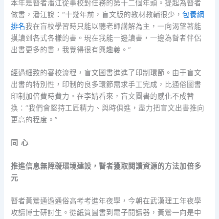
本年是瞽者潘江從事校對任務的第十二個年頭。提起為瞽者
做書，潘江說：“十幾年前，盲文版的教材教輔很少，
包養網
排名
我在盲校學習時只能以聽老師講解為主，一向渴望著能
摸讀到各式各樣的書。現在我能一邊讀書，一邊為瞽者伴侶
出書更多的書，我覺得很有興趣義。”
經過細致的審校流程，盲文圖書進進了印制環節。由于盲文
出書的特別性，印制的良多環節需求手工完成，比通俗圖書
印制加倍費時費力。在李婧看來，盲文圖書的感化不成替
換：“我們會堅持工匠精力、與時俱進，盡力把盲文出書推向
更高的程度。”
同 心
推進信息無障礙環境建設，瞽者獲取閱讀資源的方法加倍多
元
瞽者黃鶯通過通俗高考考進年夜學，今朝在武漢理工年夜學
攻讀博士研討生。從紙質圖書到電子閱讀器，黃鶯一向是中