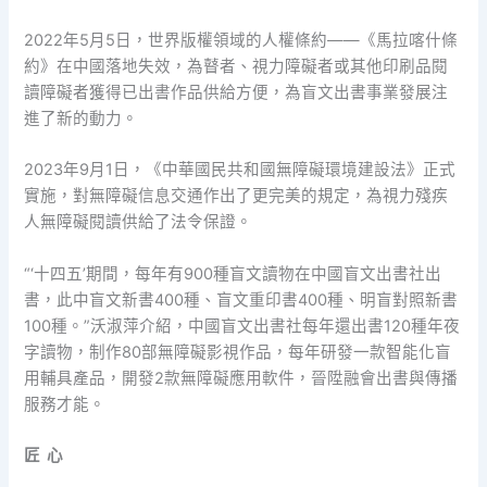
2022年5月5日，世界版權領域的人權條約——《馬拉喀什條
約》在中國落地失效，為瞽者、視力障礙者或其他印刷品閱
讀障礙者獲得已出書作品供給方便，為盲文出書事業發展注
進了新的動力。
2023年9月1日，《中華國民共和國無障礙環境建設法》正式
實施，對無障礙信息交通作出了更完美的規定，為視力殘疾
人無障礙閱讀供給了法令保證。
“‘十四五’期間，每年有900種盲文讀物在中國盲文出書社出
書，此中盲文新書400種、盲文重印書400種、明盲對照新書
100種。”沃淑萍介紹，中國盲文出書社每年還出書120種年夜
字讀物，制作80部無障礙影視作品，每年研發一款智能化盲
用輔具產品，開發2款無障礙應用軟件，晉陞融會出書與傳播
服務才能。
匠 心