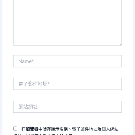
裡
輸
入
內
容...
Name*
電
子
郵
件
網
地
站
址
網
*
址
在
瀏覽器
中儲存顯示名稱、電子郵件地址及個人網站