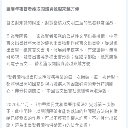
讓廣年夜瞽者獲取閱讀資源越來越方便
瞽者對知識的盼望、對豐富精力文明生涯的愿看非常強烈。
作為我國獨一一家為瞽者服務的公益性文明出書機構，中國
盲文出書社將大批的優秀出書物制作成盲文出書物，從最後
出書單一紙質盲文書刊，發展到年夜字本、有聲讀物、無障
礙影視、融會出書等多種出書形態；從鉛字排版、紙質觸摸
到電子盲文……瞽者獲取閱讀資源越來越方便。
“瞽者讀物出書與文明服務事業的每一次衝破、每一次跨越，
都體現出黨和國家對視力殘疾人等困難群體的非分特別關
心、非分特別關注。”中國盲文出書社總編輯沃淑萍說。
2020年11月，《中華國民共和國著作權法》完成第三次修
正，此中明確，以閱讀障礙者能夠感知的無障礙方法向其供
給已經發表的作品，可以不經著作權人許可，不向其付出報
酬。這為出書瞽者讀物供給無力的法令支撐。