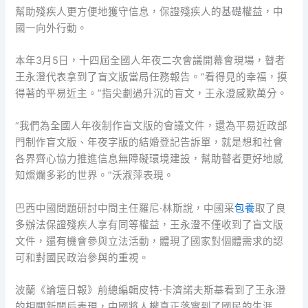
幫助殘疾人更方便地獲守信息，保證殘疾人的基礎權益，中
國一向外行動。
本年3月5日，十四屆全國人年夜二次會議開幕會現場，瞽者
王永澄代表拿到了盲文版當局任務報告。“看得見的幸福，摸
得著的平易近主。”指尖劃過升沉的盲文，王永澄感歎萬分。
“我們為全國人年夜制作盲文版的會議文件，還為平易近政部
門制作盲文版、年夜字版的結婚登記告訴單，就是想和社會
各界齊心協力推進信息無障礙環境建設，幫助瞽者更好地感
知燦爛多彩的世界。”沃淑萍表現。
巴西中國問題研討中間主任羅尼·林斯說，中國采
包養
取了良
多辦法保證殘疾人享有同等權益，王永澄不僅收到了盲文版
文件，還有機會參與立法活動，體現了國家對個體需求的認
可和對國民政治參與的重視。
波蘭《論壇日報》前總編輯皮特·卡濟諾夫斯基看到了王永澄
的相關新聞后表現，中國將人權真正落實到了國民的生涯