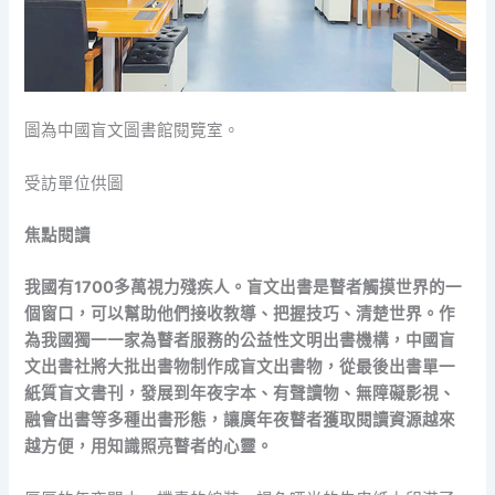
圖為中國盲文圖書館閱覽室。
受訪單位供圖
焦點閱讀
我國有1700多萬視力殘疾人。盲文出書是瞽者觸摸世界的一
個窗口，可以幫助他們接收教導、把握技巧、清楚世界。作
為我國獨一一家為瞽者服務的公益性文明出書機構，中國盲
文出書社將大批出書物制作成盲文出書物，從最後出書單一
紙質盲文書刊，發展到年夜字本、有聲讀物、無障礙影視、
融會出書等多種出書形態，讓廣年夜瞽者獲取閱讀資源越來
越方便，用知識照亮瞽者的心靈。