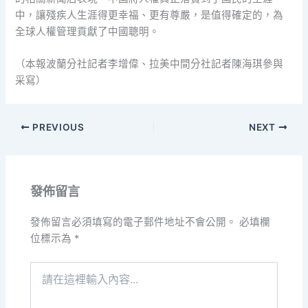
中，讓殘疾人生涯得更幸福、更有尊嚴，是值得確定的，為
全球人權管理貢獻了中國聰明。
（本報波蘭分社記者李增偉、拉美中間分社記者陳海琪參與
采寫）
PREVIOUS
NEXT
發佈留言
發佈留言必須填寫的電子郵件地址不會公開。
必填欄
位標示為
*
請
在
這