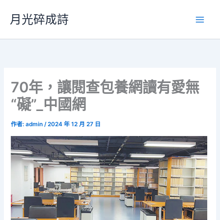
跳
月光碎成詩
至
主
要
內
容
70年，讓閱查包養網讀有愛無
“礙”_中國網
作者:
admin
/
2024 年 12 月 27 日