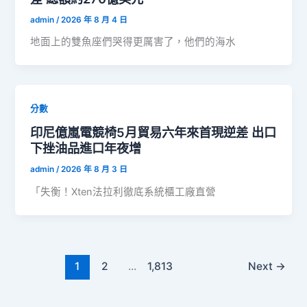
admin
/
2026 年 8 月 4 日
地面上的雙魚座們哭得更厲害了，他們的海水
分數
印尼億嵐電競椅5月貿易六年來首現逆差 出口
下挫油品進口年夜增
admin
/
2026 年 8 月 3 日
「失衡！Xten法拉利徹底系統櫃工廠直營
1
2
...
1,813
Next
→