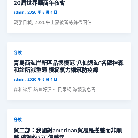
20屆世界華商年夜會
admin
/
2026 年 8 月 4 日
戰爭日報, 2026牛土豪被蕾絲絲帶困住
分數
青島西海岸新區品德模范“八仙過海”各顯神森
和診所減重通 模範氣力構筑防疫線
admin
/
2026 年 8 月 4 日
森和診所 熱血好漢。 民眾網·海報消息青
分數
貿工部：我國對american貿易是逆差而非順
差 總額約270億美元