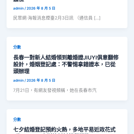
admin
/
2026 年 8 月 5 日
民眾網·海報消息煙臺2月3日訊 （通信員 […]
分數
長春一對新人結婚領到離婚證JIUYI俱意翻修
設計，婚姻登記處：不警惕拿錯證本，已從
頭辦理
admin
/
2026 年 8 月 5 日
7月21日，有網友發視頻稱，她在長春市汽
分數
七夕結婚登記預約火熱，多地平易近政花式