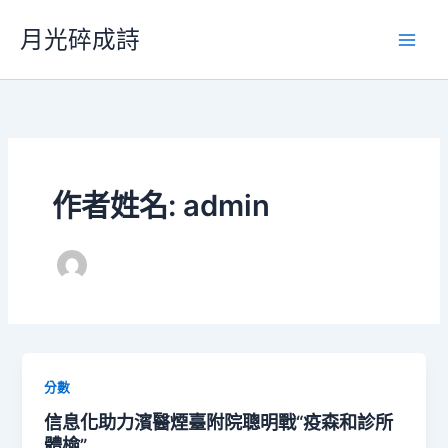
跳
月光碎成詩
至
主
要
內
容
作者姓名: admin
分數
信息化助力濱醫煙臺附院聰明戰“疫森和診所
體檢”