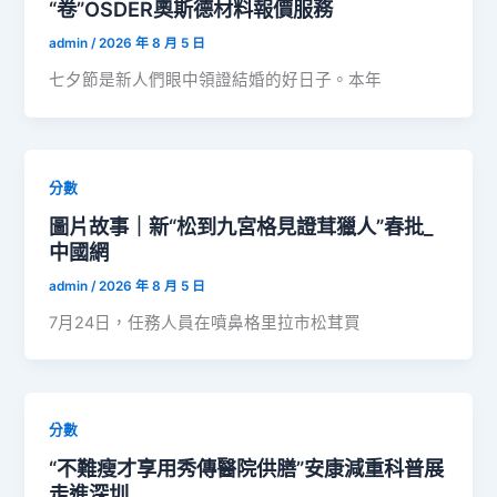
“卷”OSDER奧斯德材料報價服務
admin
/
2026 年 8 月 5 日
七夕節是新人們眼中領證結婚的好日子。本年
分數
圖片故事｜新“松到九宮格見證茸獵人”春批_
中國網
admin
/
2026 年 8 月 5 日
7月24日，任務人員在噴鼻格里拉市松茸買
分數
“不難瘦才享用秀傳醫院供膳”安康減重科普展
走進深圳