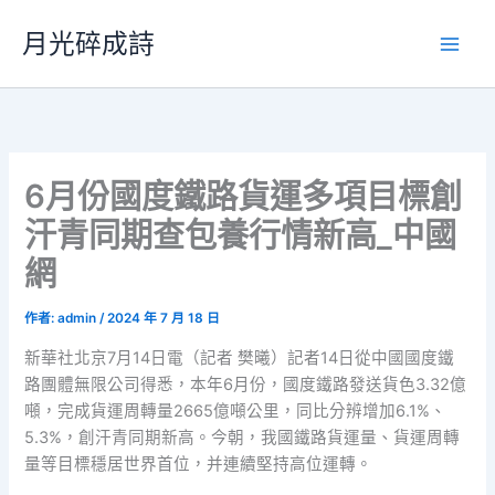
跳
月光碎成詩
至
主
要
內
容
6月份國度鐵路貨運多項目標創
汗青同期查包養行情新高_中國
網
作者:
admin
/
2024 年 7 月 18 日
新華社北京7月14日電（記者 樊曦）記者14日從中國國度鐵
路團體無限公司得悉，本年6月份，國度鐵路發送貨色3.32億
噸，完成貨運周轉量2665億噸公里，同比分辨增加6.1%、
5.3%，創汗青同期新高。今朝，我國鐵路貨運量、貨運周轉
量等目標穩居世界首位，并連續堅持高位運轉。