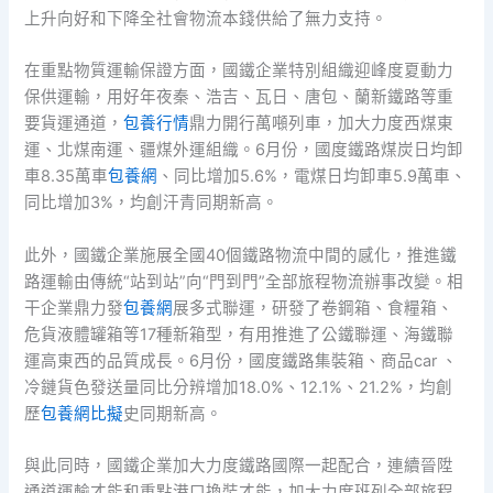
上升向好和下降全社會物流本錢供給了無力支持。
在重點物質運輸保證方面，國鐵企業特別組織迎峰度夏動力
保供運輸，用好年夜秦、浩吉、瓦日、唐包、蘭新鐵路等重
要貨運通道，
包養行情
鼎力開行萬噸列車，加大力度西煤東
運、北煤南運、疆煤外運組織。6月份，國度鐵路煤炭日均卸
車8.35萬車
包養網
、同比增加5.6%，電煤日均卸車5.9萬車、
同比增加3%，均創汗青同期新高。
此外，國鐵企業施展全國40個鐵路物流中間的感化，推進鐵
路運輸由傳統“站到站”向“門到門”全部旅程物流辦事改變。相
干企業鼎力發
包養網
展多式聯運，研發了卷鋼箱、食糧箱、
危貨液體罐箱等17種新箱型，有用推進了公鐵聯運、海鐵聯
運高東西的品質成長。6月份，國度鐵路集裝箱、商品car 、
冷鏈貨色發送量同比分辨增加18.0%、12.1%、21.2%，均創
歷
包養網比擬
史同期新高。
與此同時，國鐵企業加大力度鐵路國際一起配合，連續晉陞
通道運輸才能和重點港口換裝才能，加大力度班列全部旅程