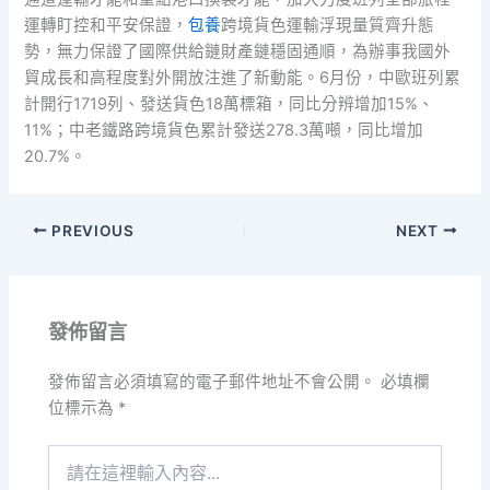
運轉盯控和平安保證，
包養
跨境貨色運輸浮現量質齊升態
勢，無力保證了國際供給鏈財產鏈穩固通順，為辦事我國外
貿成長和高程度對外開放注進了新動能。6月份，中歐班列累
計開行1719列、發送貨色18萬標箱，同比分辨增加15%、
11%；中老鐵路跨境貨色累計發送278.3萬噸，同比增加
20.7%。
PREVIOUS
NEXT
發佈留言
發佈留言必須填寫的電子郵件地址不會公開。
必填欄
位標示為
*
請
在