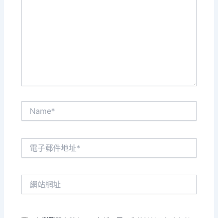
這
裡
輸
入
內
容...
Name*
電
子
郵
件
網
地
站
址
網
*
址