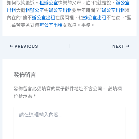
如何取笑最近。
租辦公室
快樂的父母。註“也就是說，
辦公室
出租
大概
租辦公室
需
辦公室出租
要半年時間？”
辦公室出租
釋
內在的“他不
辦公室出租
在房間裡，也
辦公室出租
不在家。”藍
玉華苦笑著對侍
辦公室出租
女說道。事務。
PREVIOUS
NEXT
發佈留言
發佈留言必須填寫的電子郵件地址不會公開。
必填欄
位標示為
*
請
在
這
裡
輸