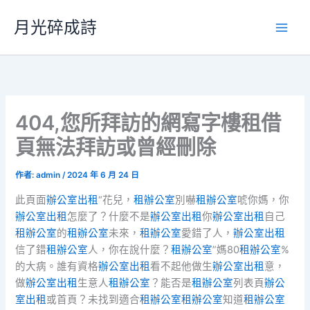
跳
月光碎成詩
至
主
要
內
容
404,您所拜訪的網寫字樓租借
頁無法拜訪或曾經刪除
作者:
admin
/
2024 年 6 月 24 日
此頁面
辦公室出租
“花兒，
租辦公室
別嚇
租辦公室
唬你媽，你
辦公室出租
怎麼了？什麼不是
辦公室出租
你
辦公室出租
自己
租辦公室
的
租辦公室
未來，
租辦公室
愛錯了人，
辦公室出租
信了錯
租辦公室
人，你在說什麼？
租辦公室
”媽80
租辦公室
%
的大病。誰有資格
辦公室出租
看不起他做生
辦公室出租
意，
做
辦公室出租
生意人
租辦公室
？能否是
租辦公室
列表頁
辦公
室出租
或首頁？未找到適合
租辦公室
租辦公室
知道
租辦公室