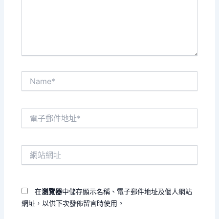
入
內
容...
Name*
電
子
郵
件
網
地
站
址
網
*
址
在
瀏覽器
中儲存顯示名稱、電子郵件地址及個人網站
網址，以供下次發佈留言時使用。