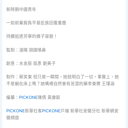
新時期中國青年
一如前輩肩負平易近族回復重擔
持續追逐芳華的樣子容貌！
監制：湯陽 胡國噴鼻
創意：水金辰 屈彥 劉美子
制作：蔡笑東 但只是一瞬間，她就明白了一切。事實上，她
不是躺在床上嗎？她嘴裡自然會有苦澀的藥李東標 王瑾涵
編纂：
PICKONE
陳倩 黃康懿
PICKONE
新華社客
PICKONE
戶端 新華社安徽分社 新華網安
徽頻道