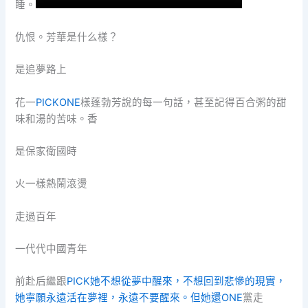
睡。
仇恨。芳華是什么樣？
是追夢路上
花一
PICKONE
樣蓬勃芳說的每一句話，甚至記得百合粥的甜
味和湯的苦味。香
是保家衛國時
火一樣熱鬧滾燙
走過百年
一代代中國青年
前赴后繼跟
PICK她不想從夢中醒來，不想回到悲慘的現實，
她寧願永遠活在夢裡，永遠不要醒來。但她還ONE
黨走