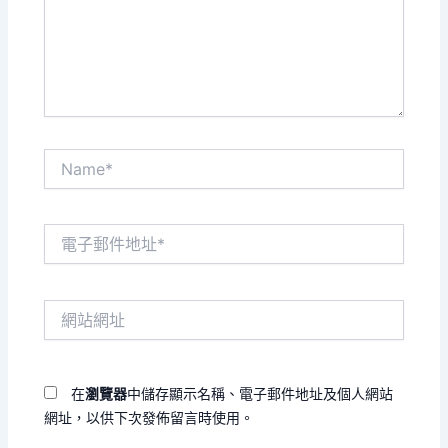
入
內
容...
Name*
電
子
郵
件
網
地
站
址
網
*
址
在
瀏覽器
中儲存顯示名稱、電子郵件地址及個人網站
網址，以供下次發佈留言時使用。