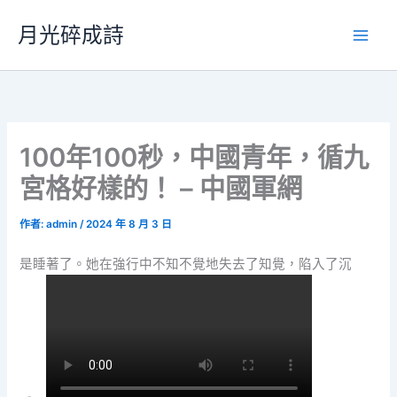
跳
月光碎成詩
至
主
要
內
容
100年100秒，中國青年，循九
宮格好樣的！ – 中國軍網
作者:
admin
/
2024 年 8 月 3 日
是睡著了。她在強行中不知不覺地失去了知覺，陷入了沉