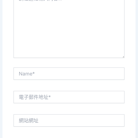
這
裡
輸
入
內
容...
Name*
電
子
郵
件
網
地
站
址
網
*
址