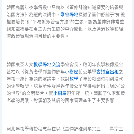
韓國高麗年夜學傳授申昌鎬以《董仲舒論知識權要的培養與
治國方法》為題的演講中，
聚會場地
探討了董仲舒關于“知識
權要培養”和“平易近眾管理方法”的主張，認為董仲舒非常重
視知識權要在君主與蒼生間的中介感化，以及通過教導和經
濟政策實現治國目標的主要性。
韓國東亞人文
教學場地
交流
學會會長、啟明年夜學校傳授金
基柱以《從黃老學到董仲舒年
小樹屋
齡公羊學
會議室出租
之
年夜一統》為題的演講中，探討
教學
了年齡戰國時期到漢代
的儒學轉變，認為董仲舒通過年齡公羊學推動超出血緣的“公
的世界”的文明整合，實
小樹屋
現年夜一統，戰勝了法家和黃
老學的局限，對漢朝及其后的國家管理產生了主要影響。
河北年夜學傳授程志華在以《董仲舒碰到牟宗三——牟宗三