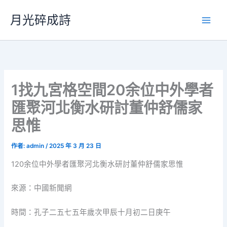
跳
月光碎成詩
至
主
要
內
容
1找九宮格空間20余位中外學者
匯聚河北衡水研討董仲舒儒家
思惟
作者:
admin
/
2025 年 3 月 23 日
120余位中外學者匯聚河北衡水研討董仲舒儒家思惟
來源：中國新聞網
時間：孔子二五七五年歲次甲辰十月初二日庚午