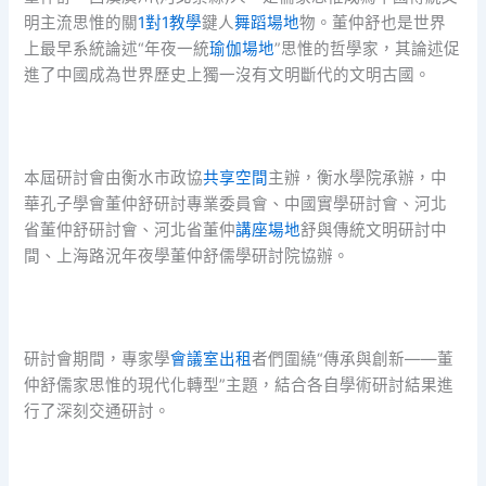
明主流思惟的關
1對1教學
鍵人
舞蹈場地
物。董仲舒也是世界
上最早系統論述“年夜一統
瑜伽場地
”思惟的哲學家，其論述促
進了中國成為世界歷史上獨一沒有文明斷代的文明古國。
本屆研討會由衡水市政協
共享空間
主辦，衡水學院承辦，中
華孔子學會董仲舒研討專業委員會、中國實學研討會、河北
省董仲舒研討會、河北省董仲
講座場地
舒與傳統文明研討中
間、上海路況年夜學董仲舒儒學研討院協辦。
研討會期間，專家學
會議室出租
者們圍繞“傳承與創新——董
仲舒儒家思惟的現代化轉型”主題，結合各自學術研討結果進
行了深刻交通研討。