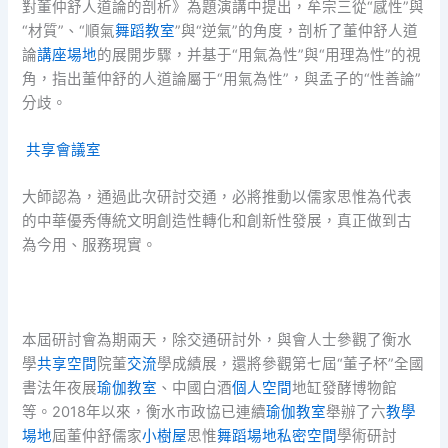
對董仲舒人道論的剖析》為題演講中提出，牟宗三從“感性”與
“材質”、“順氣
舞蹈教室
”與“逆氣”的角度，剖析了董仲舒人道
論
講座場地
的展開步驟，并基于“用氣為性”與“用理為性”的視
角，指出董仲舒的人道論屬于“用氣為性”，與孟子的“性善論”
分歧。
共享會議室
大師認為，通過此次研討交通，必將推動以儒家思惟為代表
的中華優秀傳統文明創造性轉化和創新性發展，真正做到古
為今用、服務現實。
本屆研討會為期兩天，除交通研討外，與會人士參觀了衡水
學
共享空間
院董
交流
學成績展，還將參觀第七屆“董子杯”全國
書法年夜展
瑜伽教室
、中國白酒
個人空間
地缸發酵博物館
等。2018年以來，衡水市政協已連續
瑜伽教室
舉辦了六
教學
場地
屆董仲舒儒家
小樹屋
思惟
舞蹈場地
私密空間
學術研討