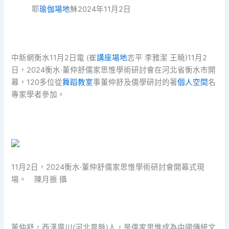
耶
瑜伽場地
穌2024年11月2日
中新網衡水11月2日電 (崔
講座場地
志平 李雅潔 王曉)11月2
日，2024衡水·董仲舒儒家思惟學術研討會在河北省衡水市開
幕，120多位從
舞蹈教室
事董仲舒及儒學研討的著
個人空間
名
專家學者參加。
11月2日，2024衡水·董仲舒儒家思惟學術研討會開幕式現
場。 陳月振 攝
董仲舒，西漢廣川(河北景縣)人，是儒家思惟成為中國傳統文