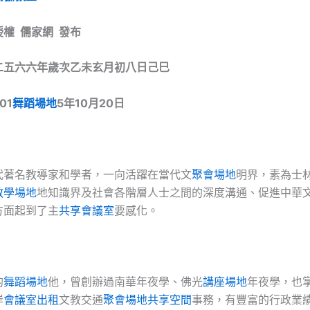
權 儒家網 發布
二五六六年歲次乙未玄月初八日己巳
1
舞蹈場地
5年10月20日
代著名教導家和學者，一向活躍在當代文
聚會場地
明界，素為士
教學場地
地知識界及社會各階層人士之間的深度溝通、促進中華
方面起到了主
共享會議室
要感化。
的
舞蹈場地
他，曾創辦過南華年夜學、佛光
講座場地
年夜學，也
岸
會議室出租
文教交通
聚會場地
共享空間
事務，有豐富的行政業