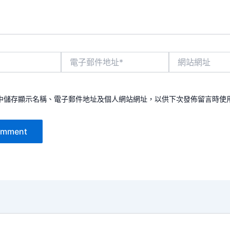
電
網
子
站
郵
網
件
址
地
中儲存顯示名稱、電子郵件地址及個人網站網址，以供下次發佈留言時使
址
*