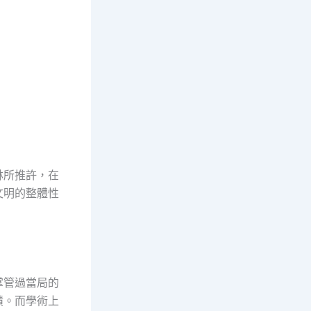
林所推許，在
文明的整體性
掌管過當局的
績。而學術上