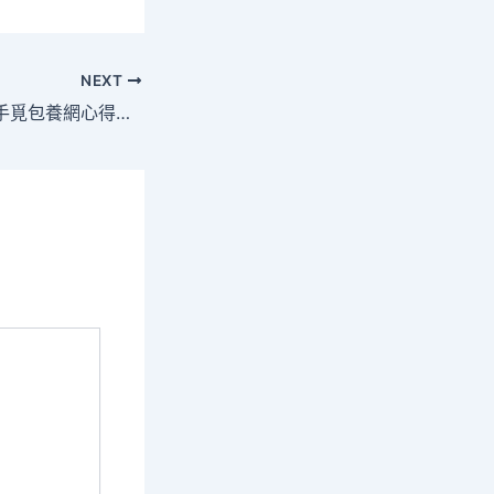
NEXT
西躲昌都：非遺身手覓包養網心得助增收_中國網