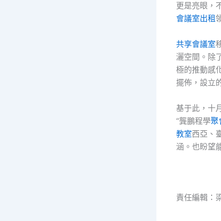
更是亮眼，
會議室出租
共享會議室
灑空間。除
極的推動感
擺佈，設立
基于此，十
“龔鵬程學
聚
教室
西亞、
涵。也盼望
責任編輯：