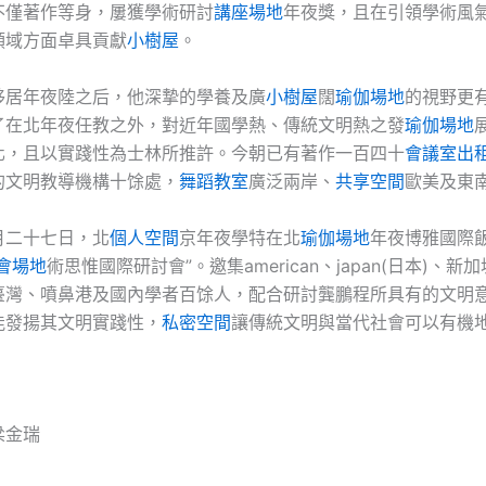
不僅著作等身，屢獲學術研討
講座場地
年夜獎，且在引領學術風
領域方面卓具貢獻
小樹屋
。
移居年夜陸之后，他深摯的學養及廣
小樹屋
闊
瑜伽場地
的視野更
了在北年夜任教之外，對近年國學熱、傳統文明熱之發
瑜伽場地
化，且以實踐性為士林所推許。今朝已有著作一百四十
會議室出
的文明教導機構十馀處，
舞蹈教室
廣泛兩岸、
共享空間
歐美及東
月二十七日，北
個人空間
京年夜學特在北
瑜伽場地
年夜博雅國際
會場地
術思惟國際研討會”。邀集american、japan(日本)、新
臺灣、噴鼻港及國內學者百馀人，配合研討龔鵬程所具有的文明
能發揚其文明實踐性，
私密空間
讓傳統文明與當代社會可以有機
梁金瑞