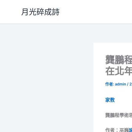
跳
月光碎成詩
至
主
要
內
容
龔鵬
在北
作者:
admin
/
2
家教
龔鵬程學術
作者：巫巍