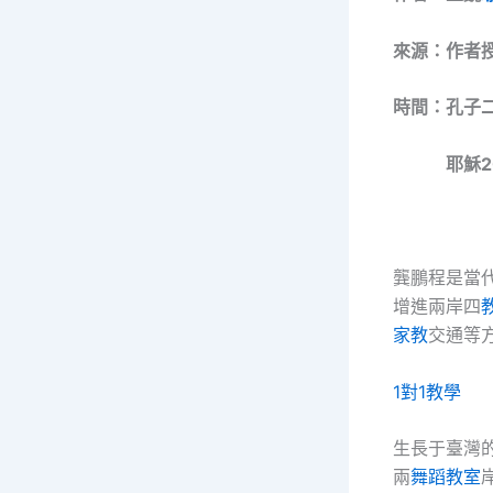
來源：作者授
時間：孔子
耶穌20
龔鵬程是當
增進兩岸四
家教
交通等
1對1教學
生長于臺灣
兩
舞蹈教室