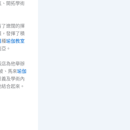
氣、開拓學術
有了遼闊的揮
展，發揮了積
租
種
瑜伽教室
南亞。
飯店為他舉辦
加坡、馬來
瑜伽
意義及學術內
地結合起來。