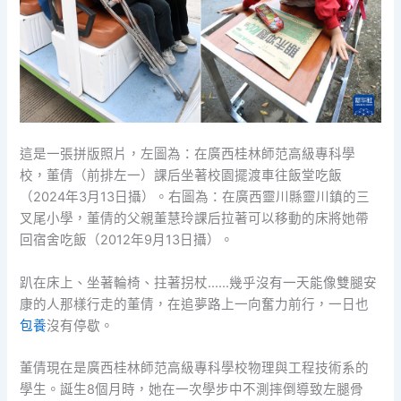
這是一張拼版照片，左圖為：在廣西桂林師范高級專科學
校，董倩（前排左一）課后坐著校園擺渡車往飯堂吃飯
（2024年3月13日攝）。右圖為：在廣西靈川縣靈川鎮的三
叉尾小學，董倩的父親董慧玲課后拉著可以移動的床將她帶
回宿舍吃飯（2012年9月13日攝）。
趴在床上、坐著輪椅、拄著拐杖……幾乎沒有一天能像雙腿安
康的人那樣行走的董倩，在追夢路上一向奮力前行，一日也
包養
沒有停歇。
董倩現在是廣西桂林師范高級專科學校物理與工程技術系的
學生。誕生8個月時，她在一次學步中不測摔倒導致左腿骨