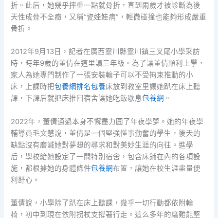
折。此后，她幾乎摔重一點就骨折，直到兩歲才被診斷為後
天性成骨不全癥，又稱“瓷娃娃病”，輕微碰撞也能夠形成嚴重
骨折。
2012年9月13日，記者在廣西靈川縣靈川鎮三叉尾小學采訪
時，時年9歲的董倩在這里讀三年級。為了讓董倩順利上學，
家人為她專門制作了一張安裝輪子可以不受拘束推動的小
床，上課時把
包養網排名
包養
床放到教室里讓她趴在床上聽
課，下課后就把床推回宿舍讓她吃飯歇息
包養網
。
2022年，董倩通過本身不懈盡力圓了年夜學夢。她的年夜學
輔導員毛文慧說，董倩是一個堅強懂事勤奮的學生，後天的
缺點沒有磨滅她對夢想的尋求和對美妙生涯的向往。進學
后，學校給她設定了一間特別宿舍，包含床鋪在內的各項設
施，都根據她的身體條件
包養網
布置，讓她在校生涯盡量便
利舒心。
董倩說，小學除了趴在床上聽課，幾乎一切行動都依附輪
椅，初中到現在依附拐杖支撐著行走。這么多年的磨難能堅