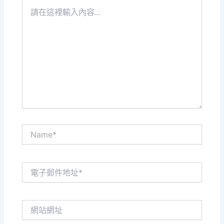
請
在
這
裡
輸
入
內
容...
Name*
電
子
郵
件
網
地
站
址