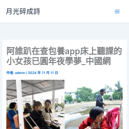
跳
月光碎成詩
至
主
要
內
容
阿誰趴在查包養app床上聽課的
小女孩已圓年夜學夢_中國網
作者:
admin
/
2024 年 11 月 11 日