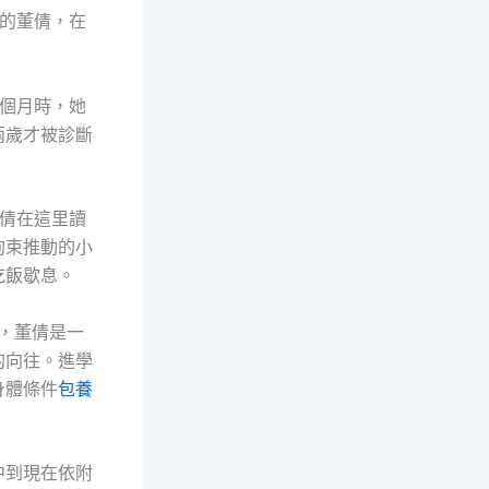
的董倩，在
8個月時，她
兩歲才被診斷
董倩在這里讀
拘束推動的小
吃飯歇息。
，董倩是一
的向往。進學
身體條件
包養
中到現在依附