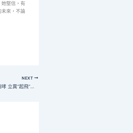
。她堅信，有
的未來，不論
NEXT
查包養經歷“戰鷹”咆哮 立異“起飛”——解碼中國航空產業團體成長新亮點_中國網