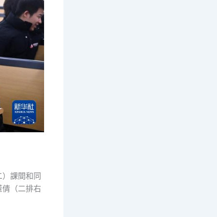
二）課間和同
董倩（二排右