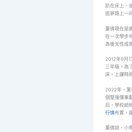
趴在床上、
追夢路上一
董倩現在是
在一次學步
為後天性成
2012年9
三年級。為
床，上課時
2022年
個堅強懂事
后，學校給
行情
布置，
董倩說，小