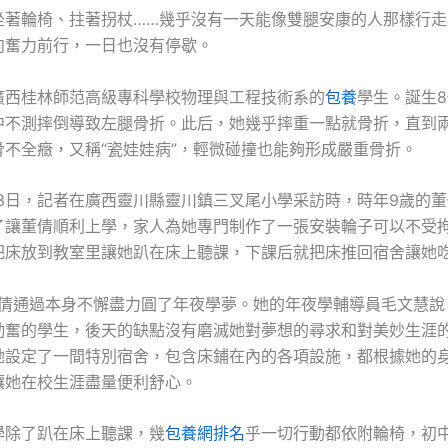
坐著輪椅、拄著拐杖……幾乎沒有一天能像雙腿安康的人那樣行走
向奮力前行，一日也沒有停歇。
廣西桂林師范高級專科學校物理與工程技術系的
包養
學生。誕生
中不測摔倒導致左腿骨折。此后，她幾乎摔重一點就骨折，直到
骨不全癥，又稱“瓷娃娃病”，輕微碰撞也能夠形成嚴重骨折。
月13日，記者在廣西靈川縣靈川鎮三叉尾小學采訪時，時年9歲的
了讓董倩順利上學，家人為她專門制作了一張安裝輪子可以不受
把床放到教室里讓她趴在床上聽課，下課后就把床推回宿舍讓她
，董倩通過本身不懈盡力圓了年夜學夢。她的年夜學輔導員毛文慧說
勤奮的學生，後天的缺點沒有磨滅她對夢想的尋求和對美妙生涯
她設定了一間特別宿舍，包含床鋪在內的各項設施，都根據她的
讓她在校生涯盡量便利舒心。
學除了趴在床上聽課，幾
包養網排名
乎一切行動都依附輪椅，初