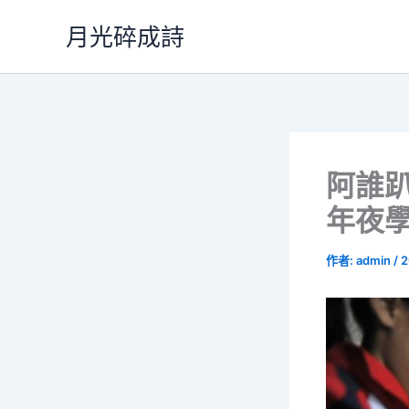
跳
月光碎成詩
至
主
要
內
容
阿誰
年夜學
作者:
admin
/
2