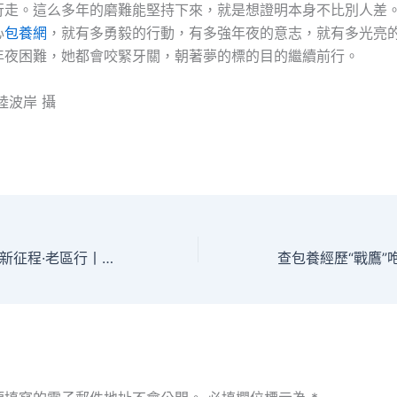
行走。這么多年的磨難能堅持下來，就是想證明本身不比別人差
心
包養網
，就有多勇毅的行動，有多強年夜的意志，就有多光亮
年夜困難，她都會咬緊牙關，朝著夢的標的目的繼續前行。
陸波岸 攝
奮進強國路 闊步新征程·老區行丨從村村“合唱查包養網”到連片“年夜獨唱”——沂蒙老區村落復興蹲點察看_中國網