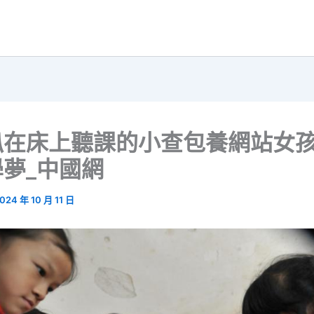
趴在床上聽課的小查包養網站女
夢_中國網
024 年 10 月 11 日