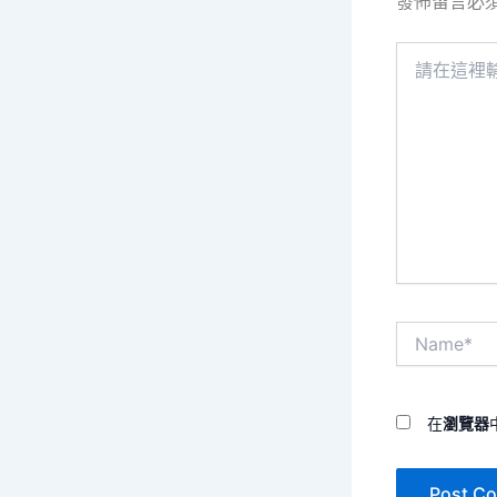
發佈留言必
請
在
這
裡
輸
入
內
容...
Name*
在
瀏覽器