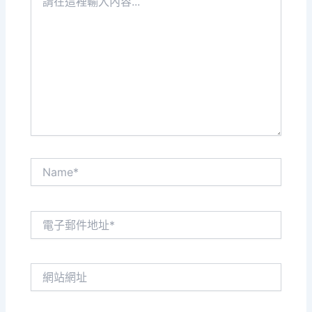
在
這
裡
輸
入
內
容...
Name*
電
子
郵
件
網
地
站
址
網
*
址