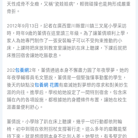
天性成骨不全癥，又稱“瓷娃娃病”，輕微碰撞也能夠形成嚴重
骨折。
2012年9月13日，記者在廣西靈川縣靈川鎮三叉尾小學采訪
時，時年9歲的董倩在這里讀三年級。為了讓董倩順利上學，
家人為她專門制作了一張安裝輪子可以不受拘束推動的小
床，上課時把床放到教室里讓她趴在床上聽課，下課后就把
床推回宿舍讓她吃飯歇息。
202
包養網
2年，董倩通過本身不懈盡力圓了年夜學夢。她的
年夜學輔導員毛文慧說，董倩是一個堅強懂事勤奮的學生，
後天的缺點沒
包養網 花圃
有磨滅她對夢想的尋求和對美妙生
涯的向往。進學后，學校給她設定了一間特別宿舍，包含床
鋪在內的各項設施，都根據她的身體條件布置，讓她在校生
涯盡量便利舒心。
董倩說，小學除了趴在床上聽課，幾乎一切行動都依附輪
椅，初中到現在依附拐杖支撐著行走。這么多年的磨難能堅
持下來，就是想證明本身不比別人差。她堅信，有多堅定的