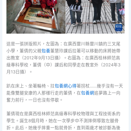
這是一張拼版照片，左圖為：在廣西靈川縣靈川鎮的三叉尾
小學，董倩的父親
包養
董慧玲課后拉著可以移動的床將她帶
出教室（2012年9月13日攝）。右圖為：在廣西桂林師范高
級專科學校，董倩（中）課后和同學走在教室外（2024年3
月13日攝）。
趴在床上、坐著輪椅、拄
包養網心得
著拐杖……幾乎沒有一天
能像雙腿安康的人那樣行走的董倩，在
包養網
追夢路上一向
奮力前行，一日也沒有停歇。
董倩現在是廣西桂林師范高級專科學校物理與工程技術系的
學生。誕生8個月時，她在一次學步中不測摔倒導致左腿骨
折。此后，她幾乎摔重一點就骨折，直到兩歲才被診斷為後