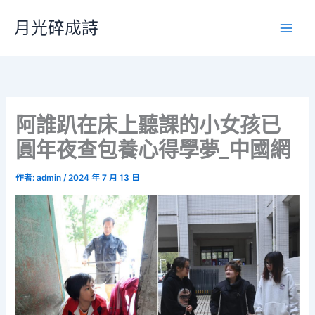
跳
月光碎成詩
至
主
要
內
容
阿誰趴在床上聽課的小女孩已
圓年夜查包養心得學夢_中國網
作者:
admin
/
2024 年 7 月 13 日