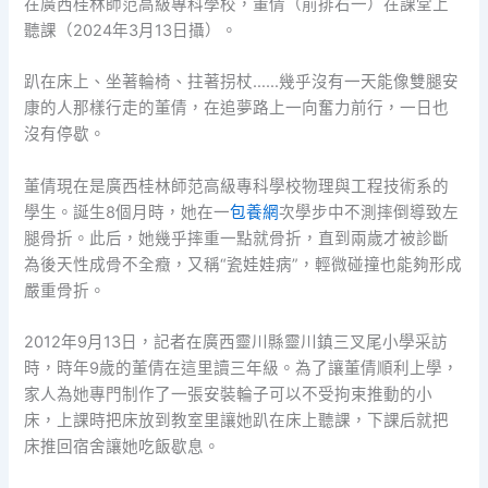
在廣西桂林師范高級專科學校，董倩（前排右一）在課堂上
聽課（2024年3月13日攝）。
趴在床上、坐著輪椅、拄著拐杖……幾乎沒有一天能像雙腿安
康的人那樣行走的董倩，在追夢路上一向奮力前行，一日也
沒有停歇。
董倩現在是廣西桂林師范高級專科學校物理與工程技術系的
學生。誕生8個月時，她在一
包養網
次學步中不測摔倒導致左
腿骨折。此后，她幾乎摔重一點就骨折，直到兩歲才被診斷
為後天性成骨不全癥，又稱“瓷娃娃病”，輕微碰撞也能夠形成
嚴重骨折。
2012年9月13日，記者在廣西靈川縣靈川鎮三叉尾小學采訪
時，時年9歲的董倩在這里讀三年級。為了讓董倩順利上學，
家人為她專門制作了一張安裝輪子可以不受拘束推動的小
床，上課時把床放到教室里讓她趴在床上聽課，下課后就把
床推回宿舍讓她吃飯歇息。