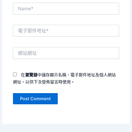
Name*
電
子
郵
件
網
地
站
址
網
*
址
在
瀏覽器
中儲存顯示名稱、電子郵件地址及個人網站
網址，以供下次發佈留言時使用。