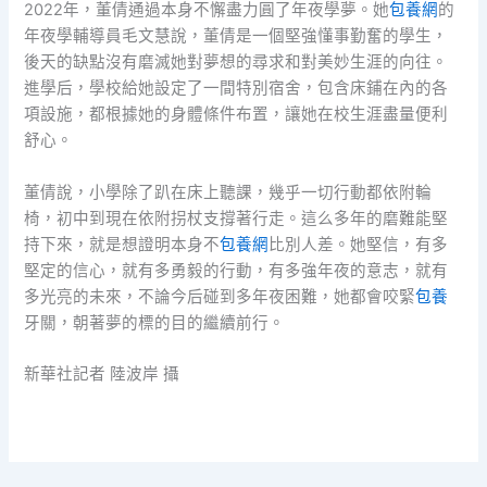
2022年，董倩通過本身不懈盡力圓了年夜學夢。她
包養網
的
年夜學輔導員毛文慧說，董倩是一個堅強懂事勤奮的學生，
後天的缺點沒有磨滅她對夢想的尋求和對美妙生涯的向往。
進學后，學校給她設定了一間特別宿舍，包含床鋪在內的各
項設施，都根據她的身體條件布置，讓她在校生涯盡量便利
舒心。
董倩說，小學除了趴在床上聽課，幾乎一切行動都依附輪
椅，初中到現在依附拐杖支撐著行走。這么多年的磨難能堅
持下來，就是想證明本身不
包養網
比別人差。她堅信，有多
堅定的信心，就有多勇毅的行動，有多強年夜的意志，就有
多光亮的未來，不論今后碰到多年夜困難，她都會咬緊
包養
牙關，朝著夢的標的目的繼續前行。
新華社記者 陸波岸 攝