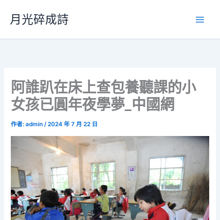
跳
月光碎成詩
至
主
要
內
容
阿誰趴在床上查包養聽課的小
女孩已圓年夜學夢_中國網
作者:
admin
/
2024 年 7 月 22 日