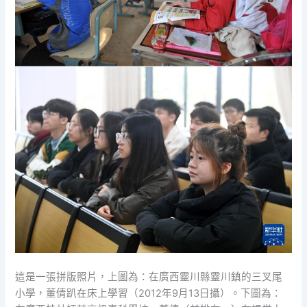
這是一張拼版照片，上圖為：在廣西靈川縣靈川鎮的三叉尾
小學，董倩趴在床上學習（2012年9月13日攝）。下圖為：