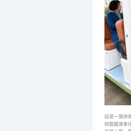
這是一張拼
校園擺渡車往