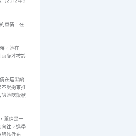
（2012年9
的董倩，在
時，她在一
到兩歲才被診
董倩在這里讀
以不受拘束推
舍讓她吃飯歇
，董倩是一
的向往。進學
身體條件布