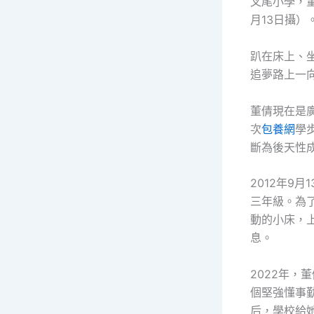
叉尾小學，
月13日攝）
趴在床上、
追夢路上一
董倩現在是
次
包養網
學
斷為後天性
2012年9
三年級。為
動的小床，
息。
2022年
個堅強懂事
后，學校給