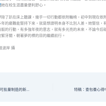
網
她在校生涯盡量便利舒心。
學除了趴在床上聽課，幾乎一切行動都依附輪椅，初中到現在依
多年的磨難能堅持下來，就是想證明本身不比別人差。她堅信，
勇毅的行動，有多強年夜的意志，就有多光亮的未來，不論今后
咬緊牙關，朝著夢的標的目的繼續前行。
陸波岸 攝
上海微體系所開闢可批量制造的新型光學“硅”與芯片技巧查包養_中國網