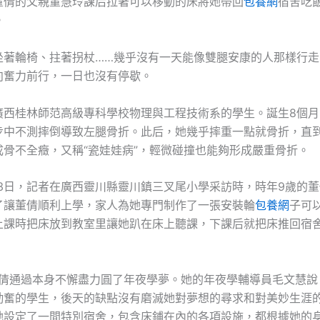
董倩的父親董慧玲課后拉著可以移動的床將她帶回
包養網
宿舍吃飯
。
坐著輪椅、拄著拐杖……幾乎沒有一天能像雙腿安康的人那樣行走
向奮力前行，一日也沒有停歇。
廣西桂林師范高級專科學校物理與工程技術系的學生。誕生8個月
步中不測摔倒導致左腿骨折。此后，她幾乎摔重一點就骨折，直
成骨不全癥，又稱“瓷娃娃病”，輕微碰撞也能夠形成嚴重骨折。
月13日，記者在廣西靈川縣靈川鎮三叉尾小學采訪時，時年9歲的
了讓董倩順利上學，家人為她專門制作了一張安裝輪
包養網
子可
上課時把床放到教室里讓她趴在床上聽課，下課后就把床推回宿
，董倩通過本身不懈盡力圓了年夜學夢。她的年夜學輔導員毛文慧說
勤奮的學生，後天的缺點沒有磨滅她對夢想的尋求和對美妙生涯
她設定了一間特別宿舍，包含床鋪在內的各項設施，都根據她的