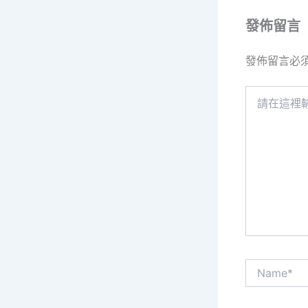
發佈留言
發佈留言必
請
在
這
裡
輸
入
內
容...
Name*