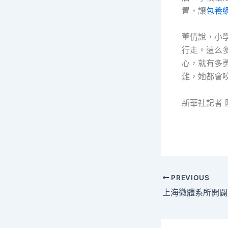
置，讓
包養
董倩說，小
行走。這么
心，就有多
難，她都會
新華社記者 
PREVIOUS