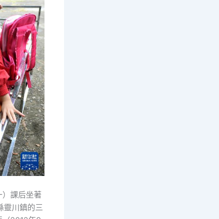
一）課后坐著
縣靈川鎮的三