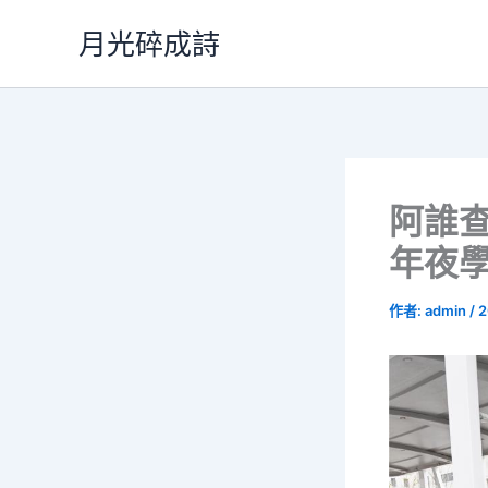
跳
月光碎成詩
至
主
要
內
容
阿誰查
年夜學
作者:
admin
/
2