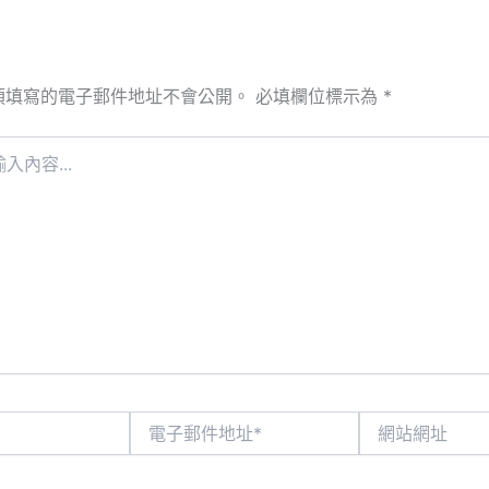
須填寫的電子郵件地址不會公開。
必填欄位標示為
*
電
網
子
站
郵
網
件
址