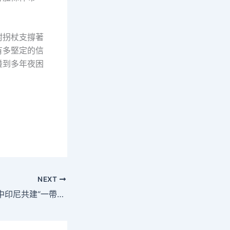
附拐杖支撐著
有多堅定的信
碰到多年夜困
NEXT
特稿：查包養心得中印尼共建“一帶一路”一起配合的“金字招牌”——記習近平主席關懷推進的雅萬高鐵正式守舊運營_中國網