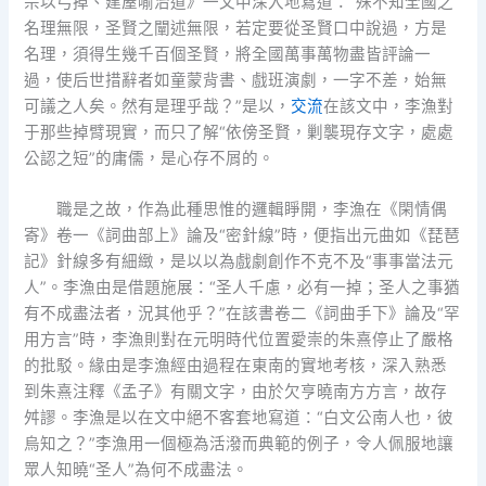
宗以弓掉、建屋喻治道》一文中深入地寫道：“殊不知全國之
名理無限，圣賢之闡述無限，若定要從圣賢口中說過，方是
名理，須得生幾千百個圣賢，將全國萬事萬物盡皆評論一
過，使后世措辭者如童蒙背書、戲班演劇，一字不差，始無
可議之人矣。然有是理乎哉？”是以，
交流
在該文中，李漁對
于那些掉臂現實，而只了解“依傍圣賢，剿襲現存文字，處處
公認之短”的庸儒，是心存不屑的。
職是之故，作為此種思惟的邏輯睜開，李漁在《閑情偶
寄》卷一《詞曲部上》論及“密針線”時，便指出元曲如《琵琶
記》針線多有細緻，是以以為戲劇創作不克不及“事事當法元
人”。李漁由是借題施展：“圣人千慮，必有一掉；圣人之事猶
有不成盡法者，況其他乎？”在該書卷二《詞曲手下》論及“罕
用方言”時，李漁則對在元明時代位置愛崇的朱熹停止了嚴格
的批駁。緣由是李漁經由過程在東南的實地考核，深入熟悉
到朱熹注釋《孟子》有關文字，由於欠亨曉南方方言，故存
舛謬。李漁是以在文中絕不客套地寫道：“白文公南人也，彼
烏知之？”李漁用一個極為活潑而典範的例子，令人佩服地讓
眾人知曉“圣人”為何不成盡法。