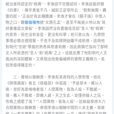
統治者所認定的“經典”，李漁卻不完整認同。李漁這般評價
《四書》，確乎勇氣不凡，誠如王宓草所云：“默默無聞，轟
雷四起。”正由於有此種膽識，李漁才會在《鷂子誤》中借人
物之口，鞭
瑜伽場地
撻“文周孔孟”，甚至不無過火地以為“其
詩書庸腐文章板”。李漁固然沒有要徹底否認“圣人”和“經典”
的意思，但也沒有盲從，更沒有科學；他只是以為，凡學問
事理必需合適現實，不克不及如撲朔迷離不成依傍，這與他
對明代“空疏”學風的熟悉與思慮有關，因此將鋒芒指向了那時
文人所依憑的“圣人”和“經典”之上。這既反應了他對明代人文
風尚的深刻體察，又表現出他救偏補弊的實際主義精力，長
短常值得確定的。
三、萬物以報酬貴。李漁有其奇特的人學思惟。他在
《閑情偶寄》卷五《蒔植部》中寫道：“予談草木，輒以人
喻。豈好為是嘵嘵者哉！人間萬物，皆為人設。不雅感一
理，備人不雅者，即備人感。天之生此，豈僅供線人之玩，
性格之適罷了哉？”“人間萬物，皆為人設”，這無疑是誇大六
合間萬物以報酬貴，表現李漁以報酬中間的人本主義。是故
他《一家言選集》中《烏鵲吉兇辯》一文，論述“福禍不在物