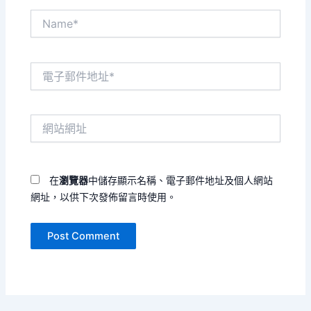
Name*
電
子
郵
件
網
地
站
址
網
*
址
在
瀏覽器
中儲存顯示名稱、電子郵件地址及個人網站
網址，以供下次發佈留言時使用。