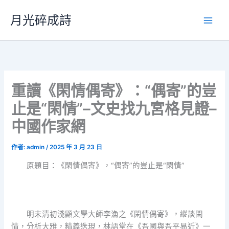
跳
月光碎成詩
至
主
要
內
容
重讀《閑情偶寄》：“偶寄”的豈
止是“閑情”–文史找九宮格見證–
中國作家網
作者:
admin
/
2025 年 3 月 23 日
原題目：《閑情偶寄》，“偶寄”的豈止是“閑情”
明末清初淺顯文學大師李漁之《閑情偶寄》，縱談閑
情，分析大雅，精義迭現，林語堂在《吾國與吾平易近》一