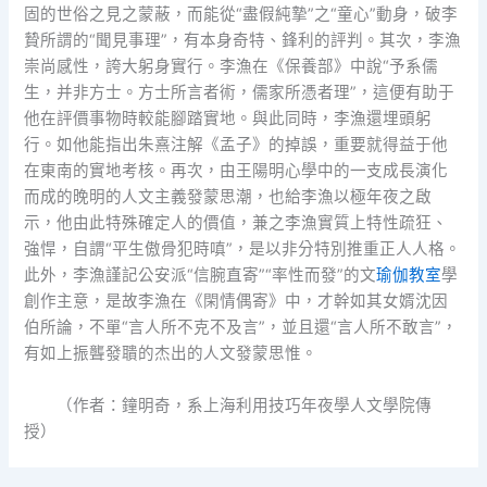
固的世俗之見之蒙蔽，而能從“盡假純摯”之“童心”動身，破李
贄所謂的“聞見事理”，有本身奇特、鋒利的評判。其次，李漁
崇尚感性，誇大躬身實行。李漁在《保養部》中說“予系儒
生，并非方士。方士所言者術，儒家所憑者理”，這便有助于
他在評價事物時較能腳踏實地。與此同時，李漁還埋頭躬
行。如他能指出朱熹注解《孟子》的掉誤，重要就得益于他
在東南的實地考核。再次，由王陽明心學中的一支成長演化
而成的晚明的人文主義發蒙思潮，也給李漁以極年夜之啟
示，他由此特殊確定人的價值，兼之李漁實質上特性疏狂、
強悍，自謂“平生傲骨犯時嗔”，是以非分特別推重正人人格。
此外，李漁謹記公安派“信腕直寄”“率性而發”的文
瑜伽教室
學
創作主意，是故李漁在《閑情偶寄》中，才幹如其女婿沈因
伯所論，不單“言人所不克不及言”，並且還“言人所不敢言”，
有如上振聾發聵的杰出的人文發蒙思惟。
（作者：鐘明奇，系上海利用技巧年夜學人文學院傳
授）