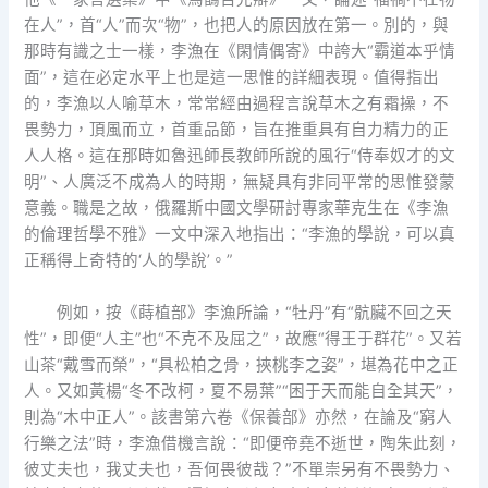
在人”，首“人”而次“物”，也把人的原因放在第一。別的，與
那時有識之士一樣，李漁在《閑情偶寄》中誇大“霸道本乎情
面”，這在必定水平上也是這一思惟的詳細表現。值得指出
的，李漁以人喻草木，常常經由過程言說草木之有霜操，不
畏勢力，頂風而立，首重品節，旨在推重具有自力精力的正
人人格。這在那時如魯迅師長教師所說的風行“侍奉奴才的文
明”、人廣泛不成為人的時期，無疑具有非同平常的思惟發蒙
意義。職是之故，俄羅斯中國文學研討專家華克生在《李漁
的倫理哲學不雅》一文中深入地指出：“李漁的學說，可以真
正稱得上奇特的‘人的學說’。”
例如，按《蒔植部》李漁所論，“牡丹”有“骯臟不回之天
性”，即便“人主”也“不克不及屈之”，故應“得王于群花”。又若
山茶“戴雪而榮”，“具松柏之骨，挾桃李之姿”，堪為花中之正
人。又如黃楊“冬不改柯，夏不易葉”“困于天而能自全其天”，
則為“木中正人”。該書第六卷《保養部》亦然，在論及“窮人
行樂之法”時，李漁借機言說：“即便帝堯不逝世，陶朱此刻，
彼丈夫也，我丈夫也，吾何畏彼哉？”不單崇另有不畏勢力、