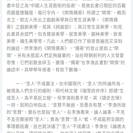
書中目之為“中國人生涯藝術的指南”，是故此書已閱近四百載
而猶蜚聲騷壇，風行宇內。《閑情偶寄》所謂之“閑情”，概而
言之，即古人所云之戲劇美學與日常生涯美學。《閑情偶
寄》之戲劇美學，見其《詞曲部》；其日常生涯美學，則見
此書其余部門，包含聲容美學、居室美學、園林美學、飲食
美學、攝生美學等。凡此，人們都已作了很是普遍而又深刻
的論述。然李漁的《閑情偶寄》，“偶寄”的豈止是如上“閑
情”，另有未惹起人們足夠器重的、站在時期前列的人文發蒙
思惟，它們若散金碎玉，撒落、“偶寄”在李漁此書對“閑情”的
論述中。其犖犖年夜者，有如下數端。
一、“圣人”不成盡法。在中國現代，“圣人”的所論所為，
被視為人們言行的極則，明代林文俊《瑞雪詩并序》即謂“生
成圣人，為平易近立極”。但李漁則異乎是，其《讀史志憤》
一詩，就明白地指出：“圣賢不無過，至愚亦有慧。”李漁所說
的“圣賢”，實在也是指“圣人”。在李漁看來，論人論事，不克
不及完整按照“圣人”；貴為“圣賢”“圣人”者，不成能把全國的
事理都說盡，這也就決議了“圣人”不成盡法。李漁在《論唐太