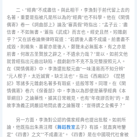
二、“經典”不成盡信。與此相干，李漁對于前代留上去的
名著，重要是指被凡是所以為的“經典”也不科學。他在《閑情
偶寄》卷一《詞曲部上》論及“審真假”時指出：“孟子云：‘盡
信書，不如無書。’蓋指《武成》而言也。經史且然，矧雜劇
乎？”又在該卷論樂律時寫道：“若謂後人盡不成議，前書盡不
成毀，則楊朱、墨翟亦是後人，鄭聲未必無藍本，有之亦是
前書，何故古圣賢放之辟之，不遺余力哉？”是以，如前文他
就曾經指出元曲出缺陷，戲劇創作不克不及完整按照元人。
在《閑情偶寄》中，李漁還批駁元曲“一味淺易而不知分辨”
“元人楔子，太近誠實，缺乏法也”，指出《西廂記》《琵琶
記》等諸多元雜劇名著多有瑕疵，這般等等。同理，在《閑
情偶寄》卷六《保養部》中，李漁以為即便是藥學經典《本
草綱目》之論藥性，據其日常親見，也有“年夜謬否則”的。是
故李漁義正詞嚴詰地問此書之論醫理：“豈得謂之全備乎？”
另一方面，李漁對公認的儒家經典也提出批駁。如前所
論，他既指出朱熹注釋《
舞蹈教室
孟子》有誤，就直爽地鑒
定“《四書》之文”“不成盡法”。《四書》是在中國現代社會被