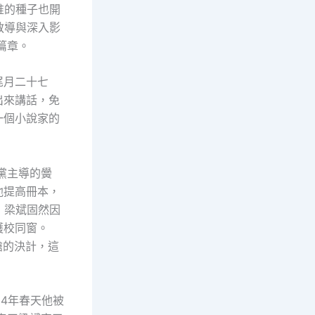
惟的種子也開
教導與深入影
篇章。
尾月二十七
出來講話，免
一個小說家的
。
黨主導的黌
他提高冊本，
，梁斌固然因
護校同窗。
槍的決計，這
34年春天他被