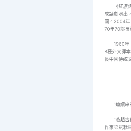
《紅旗
成話劇演出
國。2004
70年70部
196
8種外文譯
長中國傳統
“連續
“燕趙
作家梁斌就是