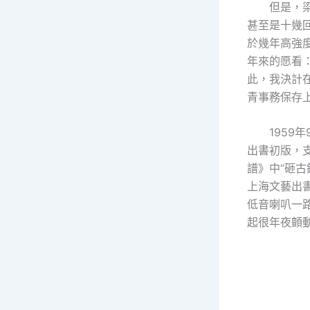
但是，
甚至是十幾回
於幾年高強
年來的愿看
此，我決計
青事務保存
195
出書初版，支
譜》中“砸古
上海文藝出
低音喇叭一
起很年夜顫