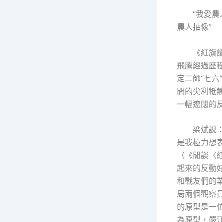
“我愛
農人抽像”
《紅旗
飛騰經過歷
定二師“七
間的尖利牴
一幅遼闊的
梁斌說
是我極力想
（《閒談〈
起來的反動
和戰友們的
局兩個觀察
的原型是一
為原型，嚴