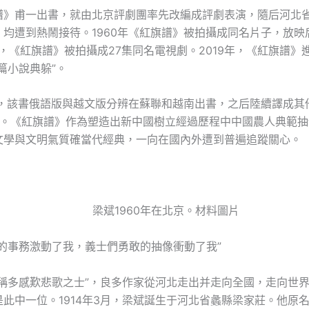
譜》甫一出書，就由北京評劇團率先改編成評劇表演，隨后河北
，均遭到熱鬧接待。1960年《紅旗譜》被拍攝成同名片子，放映
年，《紅旗譜》被拍攝成27集同名電視劇。2019年，《紅旗譜》
長篇小說典躲”。
0年，該書俄語版與越文版分辨在蘇聯和越南出書，之后陸續譯成其
本。《紅旗譜》作為塑造出新中國樹立經過歷程中中國農人典範抽
文學與文明氣質確當代經典，一向在國內外遭到普遍追蹤關心。
梁斌1960年在北京。材料圖片
串的事務激動了我，義士們勇敢的抽像衝動了我”
古稱多感歎悲歌之士”，良多作家從河北走出并走向全國，走向世
此中一位。1914年3月，梁斌誕生于河北省蠡縣梁家莊。他原