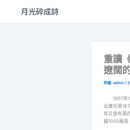
跳
月光碎成詩
至
主
要
內
容
重讀
遼闊
作者:
admin
/
2
1957
出書社第16
年又發布第
越1000萬冊