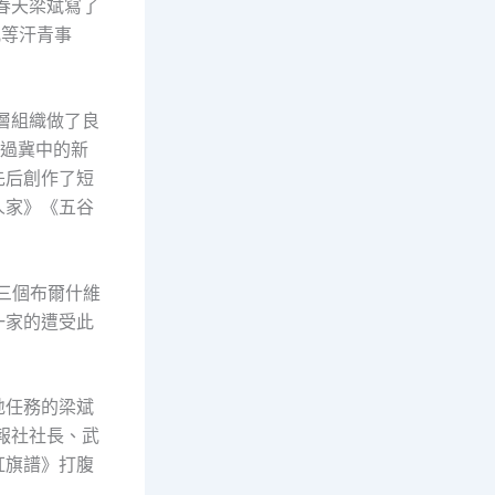
春天梁斌寫了
亂等汗青事
層組織做了良
負過冀中的新
先后創作了短
人家》《五谷
《三個布爾什維
一家的遭受此
地任務的梁斌
報社社長、武
紅旗譜》打腹