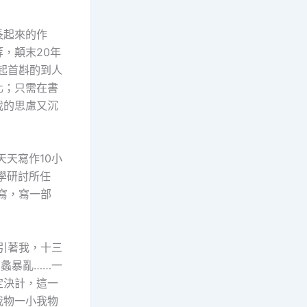
長起來的作
，顛末20年
起首斟酌到人
化；只需在書
我的思慮又沉
天天寫作10小
學研討所任
寫，寫一部
引著我，十三
高蠡暴亂……一
定決計，這一
我物一小我物