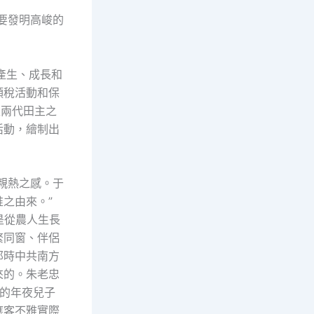
要發明高峻的
產生、成長和
頭稅活動和保
家兩代田主之
活動，繪制出
親熱之感。于
之由來。”
是從農人生長
繁同窗、伴侶
那時中共南方
來的。朱老忠
的年夜兒子
應客不雅實際