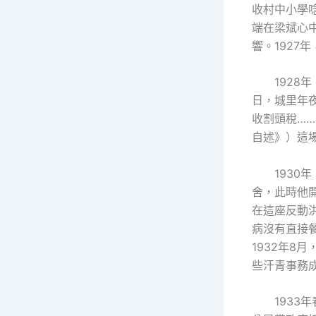
收村中小學唸
端在梁斌心
響。1927
1928
日，城里年
收割頭稅…
自述》）這
193
舍，此時他
在這座反動洪
病沒有直接
1932年
些汗青事務
1933