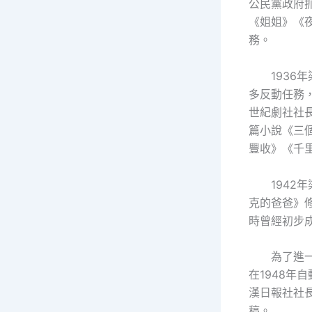
公民黨政府
《姐姐》《
務。
193
多反動任務，
世紀劇社社
篇小說《三
豐收》《千
1942
克的爸爸》
時曾經初步
為了進
在1948
漢日報社社
稿。