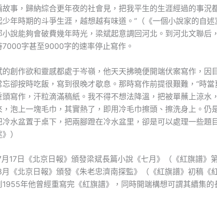
編故事，歸納綜合更年夜的社會見，把我平生的生涯經過的事況
起少年時期的斗爭生涯，越想越有味道。”（《一個小說家的自述
部小說能夠會破費幾年時光，梁斌起意調回河北。到河北文聯后
7000字甚至9000字的速率停止寫作。
斌的創作欲和靈感都處于岑嶺，他天天拂曉便開端伏案寫作，因
常忘卻按時吃飯，寫到很晚才歇息。那時寫作前提很艱難，“時當
垂頭寫作，汗粒滴滿稿紙。我不得不想法降溫，把被單蘸上涼水
來，泡上一塊毛巾，其實熱了，即用冷毛巾擦頭、擦洗身上。仍
把冷水盆置于桌下，把兩腳蹬在冷水盆里，卻是可以處理一些題目
述》）
年7月17日《北京日報》頒發梁斌長篇小說《七月》（《紅旗譜》
5年3月《北京日報》頒發《朱老忠濟南探監》（《紅旗譜》初稿《
到1955年他曾經重寫完《紅旗譜》，同時開端構想可謂其續集的