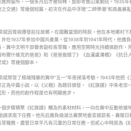
抓進拘留所，一個多月后才被保釋，旋即考進山東劇院。1935年
夜之交通》等幾個短篇，初次在作品中浮現“二師學潮”和高蠡暴
6年梁斌因胃病爆發前往故鄉。在國難當頭的時辰，他在本地鄉村下
并在1937年參加中國共產黨。從1938年到1941年時代，他擔
長、冀中文明干部黌舍副校長等職，應用空閑時光持續搞創作，
個布爾什維克的爸爸》和《爸爸做錯了》《血灑盧溝橋》《抗日
里堤》等幾個腳本。
年梁斌禁受了極端殘暴的冀中“五一”年夜掃蕩考驗。1943年他把
修正為中篇小說，以《父親》為題目頒發，《紅旗譜》中朱老忠
成形，而他的創作程度也有明顯進步。
一個步驟積聚《紅旗譜》觸及的素材材料，一向在冀中反動依據
年自動請求南下任務。他先后擔負過湖北襄樊地委宣揚部長、襄陽日
長等職務，盡管日常平凡有沉重的日常任務，但貳心中時辰為《