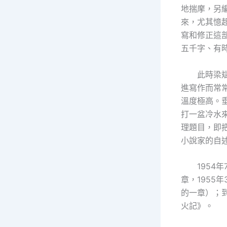
地揣摩，另
來，尤其憶
寫和修正這
五千字、有時
此時梁
進寫作而常
溫度極高。
打一盆冷水
理題目，即
小說家的自
1954
章，195
的一章）；
火記》。