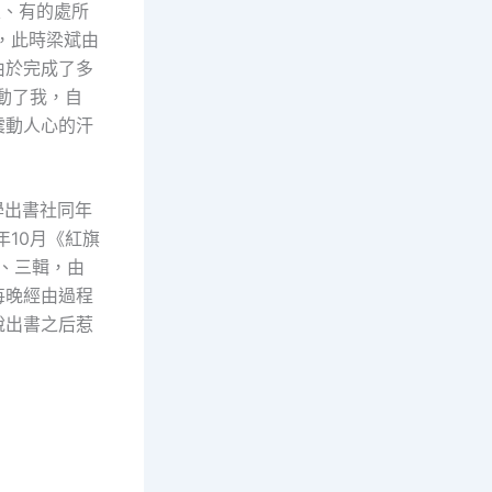
次、有的處所
版，此時梁斌由
由於完成了多
動了我，自
震動人心的汗
學出書社同年
年10月《紅旗
二、三輯，由
每晚經由過程
說出書之后惹