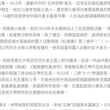
書。1925年，震動中外的“五卅慘案”產生，反帝反封建反動思
中萌生。他在12歲考進縣立高小，遭到張化魯等共產黨員教員的
年，13歲的梁斌參加中國共產主義青年團，人生由此開端揭開新的
年，梁斌高小結業。他在1929年冬天餐與加入了反割頭稅活動。“
夜集，趁著集日開年夜會，砸了鹽店，到縣當局請愿，請求縣長
…我把這場大張旗鼓的農人活動寫進《紅旗譜》第二卷中。”（《
場公然符合法規斗爭奪告捷利，使梁斌看到農人反動的巨大氣力
0年，梁斌考進位于保定的河北省立第二師范黌舍。這是一所由共產
開端瀏覽《撲滅》《被開墾的童貞地》等蘇聯反動文學作品和其
爐中開端了政治和文學的生長。1932年，二師“七六”學潮迸發
餐與加入先生護校斗爭，可是他在校外經由過程捐獻錢物來支撐
8月，高蠡暴亂被彈壓。梁斌那時年夜哭一場，也激起起他以筆為刀
成為他文學創作的主要題材內在的事務。
年春天，掉學掉業的梁斌到北京，參加“左聯”后頒發多篇雜文。19