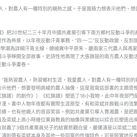
農人，對農人有一種特別的親熱之感。于是我極力想表示他們，想
譜》把20世紀二三十年月中國共產黨引導下南方鄉村反動斗爭的
程作為佈景，以年夜反動汗青事務、“四·一二”反反動政變、反割
六”學潮為詳細汗青主線，繚繞冀中平原朱、嚴兩家三代農人與馮
觸斗爭睜開全部故事，史詩性地再現了大張旗鼓的南方農人反動
反動斗爭畫卷。
：“我熟習農人，熟習鄉村生涯，我愛農人，對農人有一種特別的
表示他們，想要發明高峻的農人抽像，這是我寫這部書的主題思惟
紅旗譜〉的創作》）《紅旗譜》塑造了18小我物，此中年夜部門
好漢。書中人物年夜都有實際生涯原型，有和梁斌并肩戰斗的浩
業績，也有他親人的音容笑容。例如共產黨引導人賈湘農，是把
員及梁斌上高小時幾位黨員教員的抽像與業績加以綜合后塑造出
位就義了3個共產黨員兒子的結實悲觀白叟，嚴運濤是以梁斌二姐
江濤則帶有梁斌本身及其他一些同窗的性情特色。可是照實地反