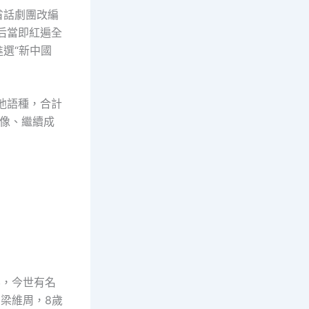
省話劇團改編
后當即紅遍全
進選“新中國
他語種，合計
像、繼續成
界，今世有名
名梁維周，8歲