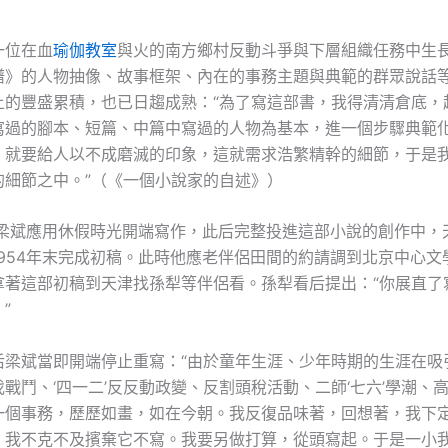
一位在血
瑜伽教室
與火的南方鄉村反動斗爭與下層組織任務中生
譜》的人物抽像、故事框架、內在的事務主題與典範的群眾說話等
上的豐盛累積，也已日趨成熟：“為了寫這部書，我得清清倉底，
寫過的腳本、短篇、中篇中寫過的人物為基本，進一個步驟典範
，就要給人以不成磨滅的印象，這就需求浩繁精幹的細節，于是
的細節之中。”（《一個小說家的自述》）
3年梁斌應用休假時光開端寫作，此后完整投進這部小說的創作中，
1954年末完成初稿。此時他應老伴侶田間的約請調到北京中心文
拿著這部初稿到天津找孫犁等伴侶看。孫犁看后提出：“你展直了
”
后梁斌當即開端停止重寫：“由於童年生涯、少年時期的生涯在吸
戰鬥、‘四一二’反反動政變、反割頭稅活動、二師‘七六’學潮、
一個事務，歷歷如畫，如在今朝。我反復品味著，回想著，我下
，我不克不及擯棄它不寫。我要另做打算，從頭寫起。于是一小