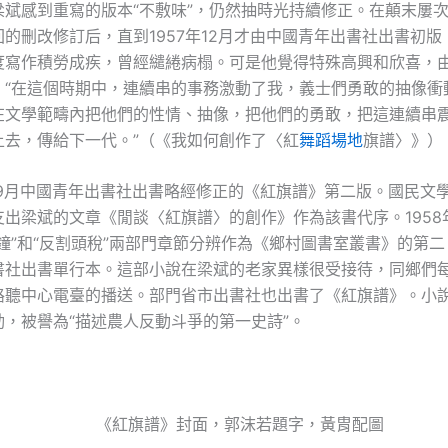
梁斌感到重寫的版本“不敷味”，仍然抽時光持續修正。在顛末屢
的刪改修訂后，直到1957年12月才由中國青年出書社出書初
度寫作積勞成疾，曾經繾綣病榻。可是他覺得特殊高興和欣喜，
：“在這個時期中，連續串的事務激動了我，義士們勇敢的抽像衝
在文學範疇內把他們的性情、抽像，把他們的勇敢，把這連續串
上去，傳給下一代。”（《我如何創作了〈紅
舞蹈場地
旗譜〉》）
9年9月中國青年出書社出書略經修正的《紅旗譜》第二版。國民文
出梁斌的文章《閒談〈紅旗譜〉的創作》作為該書代序。1958
鐘”和“反割頭稅”兩部門章節分辨作為《鄉村圖書室叢書》的第
書社出書單行本。這部小說在梁斌的老家異樣很受接待，同鄉們
路聽中心電臺的播送。部門省市出書社也出書了《紅旗譜》。小
動，被譽為“描述農人反動斗爭的第一史詩”。
《紅旗譜》封面，郭沫若題字，黃胄配圖