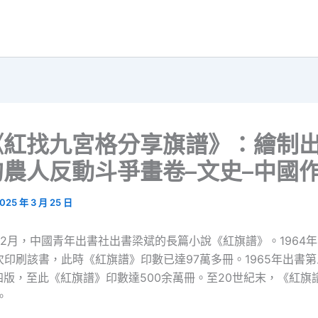
《紅找九宮格分享旗譜》：繪制
的農人反動斗爭畫卷–文史–中國
025 年 3 月 25 日
年12月，中國青年出書社出書梁斌的長篇小說《紅旗譜》。1964
次印刷該書，此時《紅旗譜》印數已達97萬多冊。1965年出書第三
四版，至此《紅旗譜》印數達500余萬冊。至20世紀末，《紅旗
。