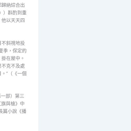
都歸納綜合出
》）斟酌到重
，他以天天四
目不斜視地投
夏季，保定的
，掛在屋中。
是不克不及處
。”（《一個
第一部）第三
紅旗與槍》中
長篇小說《播