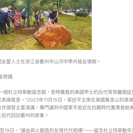
間友愛人士在浙江省衢州市山河中學共植友情樹。
紫微攝
有一個杜立特舉動留念館，昔時獲救的美國甲士的后代常常離開這
表達敬意。”2023年11月15日，習近平主席在美國舊金山列席
會并頒發主要演講，專門講到中國軍平易近在抗戰時代奮勇救助
士后代回訪衢州的故事。
日至19日，“讓血與火鍛造的友情代代相傳”——留念杜立特舉動年