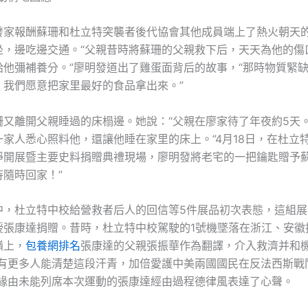
發家報酬蘇珊和杜立特突襲者後代協會其他成員端上了熱火朝天
坐，邊吃邊交通。“父親昔時將蘇珊的父親救下后，天天為他的傷
給他彌補養分。”廖明發道出了雞蛋面背后的故事，“那時物質緊
，我們愿意把家里最好的食品拿出來。”
珊又離開父親睡過的床榻邊。她說：“父親在廖家待了年夜約5天
一家人悉心照料他，還讓他睡在家里的床上。”4月18日，在杜立
睜開展暨主要史料捐贈典禮現場，廖明發將老宅的一把鑰匙贈予蘇
隨時回家！”
中，杜立特中校給營救者后人的回信等5件展品初次表態，這組展
授張康達捐贈。昔時，杜立特中校駕駛的1號機墜落在浙江、安徽
嶺上，
包養網排名
張康達的父親張振華作為翻譯，介入救濟并和
望有更多人能清楚這段汗青，加倍愛護中美兩國國民在反法西斯戰
材緣由未能列席本次運動的張康達經由過程德律風表達了心聲。