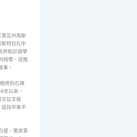
艾奧瓦州馬斯
和斯特拉孔中
商界和計謀學
的紐帶、促進
故事。
，樹旁的石碑
16年以來，
英文征文競
，這段中美平
白叟，需求青