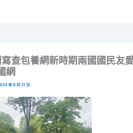
續寫查包養網新時期兩國國民友
國網
024 年 8 月 31 日