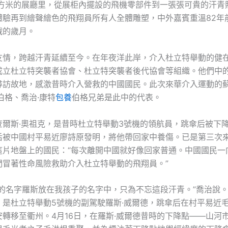
余平方米的展廳里，從展柜內擺設的飛機零部件到一張張可貴的汗青
體驗再到繪聲繪色的飛翔員所有人全體雕塑，中外嘉賓重溫82年
戰的歲月。
友情，跨越汗青延續至今。在年夜洋此岸，介入杜立特舉動的健
成立杜立特突襲者協會、杜立特突襲者後代協會等組織。他們中
尋訪故地，感激昔時介入營救的中國國民。此次來華介入運動的蘇
伯格、喬治·康特
包養
伯格兄弟是此中的代表。
查爾斯·奧祖克，是昔時杜立特舉動3號機的領航員，跳傘后被下
后被中國村平易近廖詩原發明，將他帶回家中養傷。已是第三次
這片地盤上的國民：“每次離開中國就好像回家普通。中國國民一
們冒著性命風險救助介入杜立特舉動的飛翔員。”
父的名字羅斯放在我孩子的名字中，只為不忘這段汗青。”喬治說
，是杜立特舉動5號機的副駕駛羅斯·威爾德，跳傘后在村平易近
安轉移至衢州。4月16日，在羅斯·威爾德昔時的下降點——山河