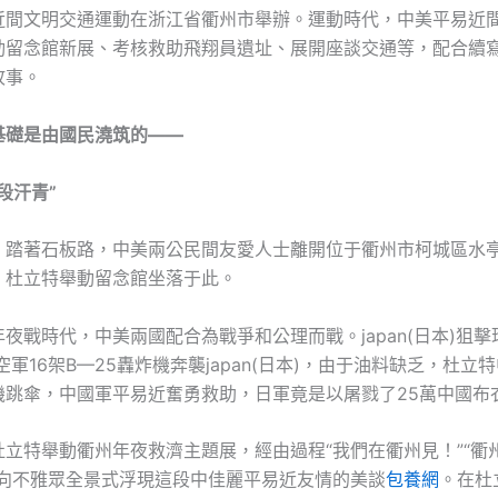
近間文明交通運動在浙江省衢州市舉辦。運動時代，中美平易近
動留念館新展、考核救助飛翔員遺址、展開座談交通等，配合續
故事。
基礎是由國民澆筑的——
段汗青”
，踏著石板路，中美兩公民間友愛人士離開位于衢州市柯城區水亭
，杜立特舉動留念館坐落于此。
夜戰時代，中美兩國配合為戰爭和公理而戰。japan(日本)狙
國空軍16架B—25轟炸機奔襲japan(日本)，由于油料缺乏，杜立
機跳傘，中國軍平易近奮勇救助，日軍竟是以屠戮了25萬中國布
立特舉動衢州年夜救濟主題展，經由過程“我們在衢州見！”“衢州
節向不雅眾全景式浮現這段中佳麗平易近友情的美談
包養網
。在杜