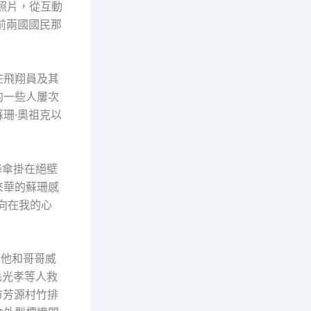
照片，從互動
前兩國國民那
在飛翔員及其
的一些人屢次
珊·奧祖克以
降傘掛在絕壁
來華的蘇珊感
向在我的心
。他和哥哥威
毛光孝等人救
市芳源村竹排