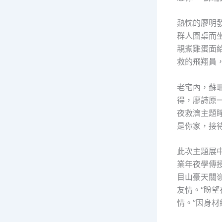
熱忱的廖明
群人圍桌而
親煮雞蛋面
救的飛翔員
老宅內，蘇
得，廖詩原
夜救濟主題
是你家，接待
此次主題展
業年夜學傳
目山豪天關
友情。“盼
情。”因身