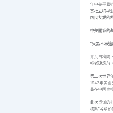
年中美平易
賞杜立特舉
國民友愛的
中美關系的
“只為不忘這
青瓦白墻間
幢老建筑前
第二次世界年
1942年美
員在中國棄
此次舉辦的杜
橋梁”等章