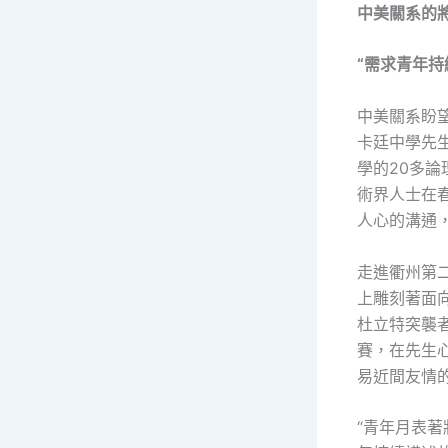
中美關系的
“需求青年持
中美關系盼
卡廷中學先
學的20多
術界人士在
人心的溝通
走進衢州第二
上雕刻著面向
杜立特突襲
賽，在先生
易近間友情
“青年月表