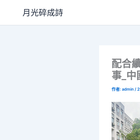
跳
月光碎成詩
至
主
要
內
容
配合
事_中
作者:
admin
/
2