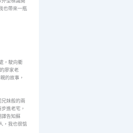
傘外型標識開
我也帶來一瓶
深處，駛向衢
的廖家老
父親的故事，
同兄妹般的兩
持步進老宅，
翻譯告知蘇
人，我也很惦