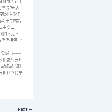
蘇珊說。在4
懂得“鮮活
料研討這段汗
這段汗青的講
二中高二
我們不克不
代代相傳！”
友愛城市——
莎相處只要短
能感觸感染到
要把杜立特舉
NEXT