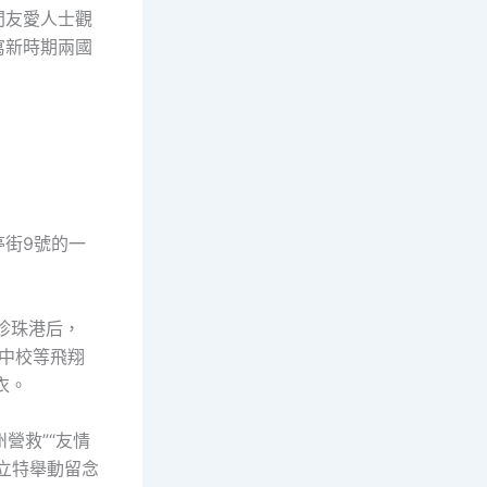
間友愛人士觀
寫新時期兩國
街9號的一
擊珍珠港后，
特中校等飛翔
衣。
營救”“友情
立特舉動留念