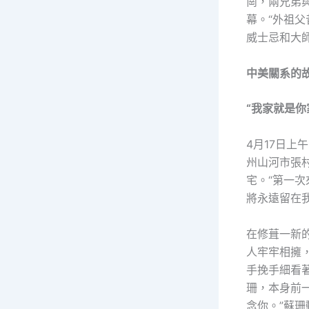
崗，兩兄弟
幕。“外祖父
威士忌和大
中美關系的
“我家就是你
4月17日上
州山河市張
宅。“第一次
將永遠留在我
在修葺一新
人牢牢相擁
手挽手細看
珊，本身前
念你。”蘇珊