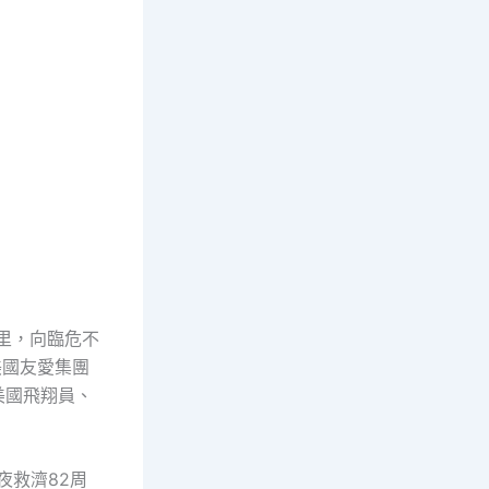
里，向臨危不
美國友愛集團
美國飛翔員、
夜救濟82周