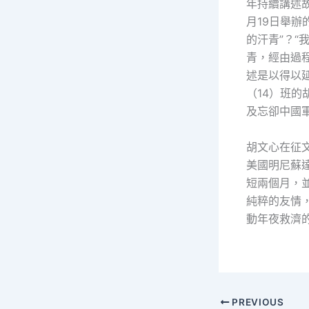
年持續講述
月19日舉
的汗青”？
青，經由過
述是以得以
（14）班
及忘卻中國
胡文心在征
美國明尼蘇
短兩個月，
純粹的友情
動年夜救濟
PREVIOUS