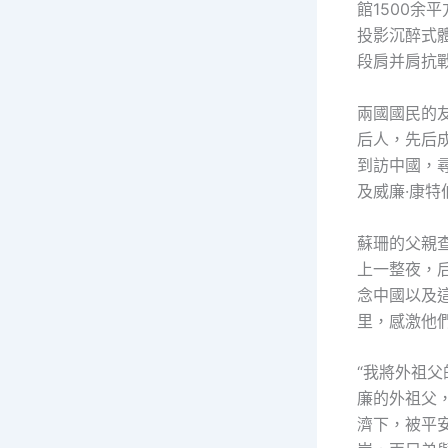
館1500
投影沉醉式
段肩并肩抗
兩國國民的
后人，先后
到訪中國，
及威廉·康特
蘇珊的父親
上一整夜，
念中國以及
里，感激他
“我將外祖
廉的外祖父
濟下，被平