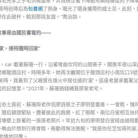
與毛光孝之子毛洪根重聚，并為標注著下降點地輿經緯度的下降
昔時迫降后為
包養網
了熱身，喝光了隨身攜帶的威士忌。此刻，
師在此碰杯，銘刻那段友誼。”喬治說。
故事是由國民書寫的——
家，接待隨時回家”
午，car 載著蘇珊一行，沿著彎曲坎坷的山間巷子，開進年夜山
村鄉龍頭店村。時隔多年，她再次離開位于龍頭店村小南坑口3號
來時，我看到了父親曾在烽火中居住過的‘家’。這座老屋承載著
的記憶里。”2021年，蘇珊捐錢補葺廖家老宅。
的夯土房前，蘇珊與老伴侶廖詩原之子廖明發重逢。一會晤，情
，隨后額頭緊貼，攬著彼此的肩膀，紅了眼眶。兩位白叟相互扶
著墻壁上掛著的一張張老照片。年近九旬的廖明發白叟經由過程
一晚由於想到行將會晤，衝動得無法進眠。“我是你在芝加哥的家
動情地回應。