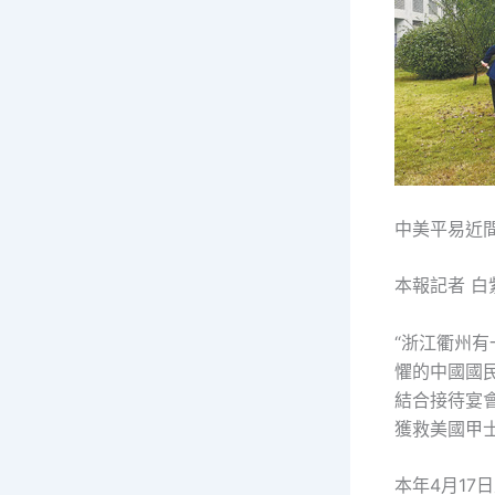
中美平易近
本報記者 白
“浙江衢州
懼的中國國民
結合接待宴
獲救美國甲
本年4月17