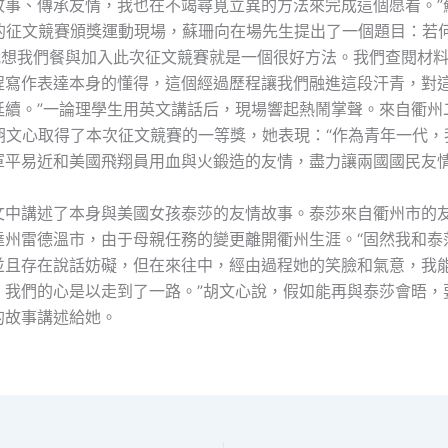
故事、傳承友情，我也在不竭尋覓立異的方法來完成這個愿看。”
辦的征文競賽頒獎運動現場，蘇珊向在場先生提出了一個題目：若何
“我想我們餐與加入此次征文競賽就是一個很好方法。我們查閱材
程寫作表達本身的懂得，這個經過歷程讓我們融進這段汗青，對
延續。”一論理學生用英文講話后，現場響起熱鬧掌聲。來自衢州
的胡文心取得了本次征文競賽的一等獎，她表現：“作為青年一代，
軍平易近和美國飛翔員用血與火鍛造的友情，盡力讓兩國國民友情
文中講述了本身與美國女孩泰莎的友情故事。泰莎來自衢州市的
達州雷德溫市，由于母親任務的變更離開衢州生涯。“固然我和泰
並且存在說話妨礙，但在來往中，經由過程她的笑臉和氣意，我
，我們的心是以走到了一路。”胡文心說，假如能再與泰莎會晤，
的故事講述給她。