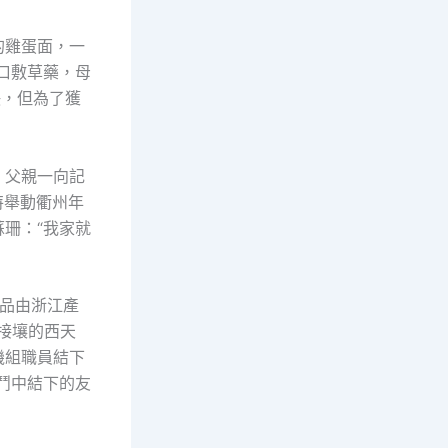
的雞蛋面，一
口敷草藥，母
缺，但為了獲
。父親一向記
特舉動衢州年
珊：“我家就
品由浙江產
接壤的西天
機組職員結下
鬥中結下的友