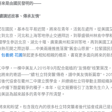
將來是由國民發明的——
續講述故事、傳承友情”
望在國民，基本在平易近間，將來在青年，活氣在處所。從美國
生到北京、河北和上海等地停止交通拜訪，到華盛頓州林肯中學
論理學生參訪北京、湖北十堰、廣東廣州和深圳等地，再到美國工
春熱花開之際訪華……中美兩邊推進落實“舊金山愿景”，拉緊國民
，
包養網 花圃
架起更多相知相親的橋梁，書寫更多面向將來的新
中學，一棵中美友人2015年9月配合栽植的“友情樹”枝繁葉茂
將來的寄語——“續‘杜立特突襲’傳奇，譜中美友情新篇章”。20
者後代協會在衢州二中建立獎學金，并繚繞杜立特舉動主題組織
心中播下酷愛戰爭的種子。本年，征文競賽吸引了浩繁先生介入
的美談為越來越多的青年學子所清楚。
著將來和盼望。包含我在內的很多杜立特突襲者後代協會成員已是