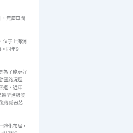
到，無塵車間
，位于上海浦
。同年9
是為了能更好
勤圈路況區
容道，近年
業轉型進級發
像傳感器芯
一體化布局，