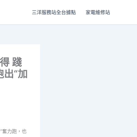
三洋服務站全台據點
家電維修站
得 踐
跑出“加
”奮力跑，也