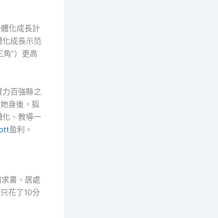
一體化成長計
體化成長示范
三角”）更高
實力百強縣之
向她身後，狐
體化、教導一
tt
盈利。
請求書、居處
只花了10分