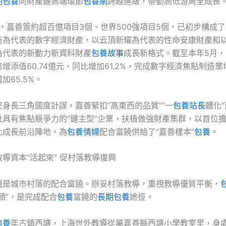
期包養
向財產鏈高端環節
包養網
跨越進級，帶動高低游周全成長。
年，嘉善簽約超百億項目3個、世界500強項目5個，已初步構成
造為代表的數字經濟財產，以云頂新耀為代表的性命安康財產和
為代表的新動力新資料財產
包養故事
成長新格式。截至本年5月
增添值60.74億元，同比增加61.2%，完成數字經濟焦點制造業增
加65.5%。
安身長三角國度計謀，嘉善緊扣“高東西的品質”“一
包養站長
體化
批具有焦點競爭力的“鏈主型”企業，扶植做強財產集群，以首位
化成長前沿陣地，為
包養情婦
配合富饒供給了“嘉善樣本”
包養
。
導資本“活起來” 促村落教導復興
饒是城市村落的配合富饒。辦妥村落教導，重視教導優質平衡，
頭”，是完成配合
包養
富饒的
長期包養
途徑。
包養
年古鎮西塘，上海世外教導從屬嘉善縣西塘小學教室里，身處