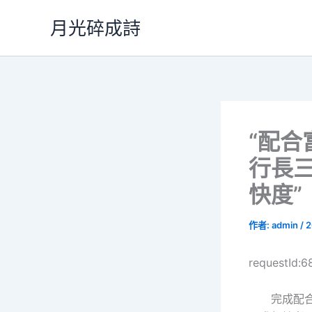
跳
月光碎成詩
至
主
要
內
容
“配合
行長三
快度”
作者:
admin
/
2
requestId:
完成配