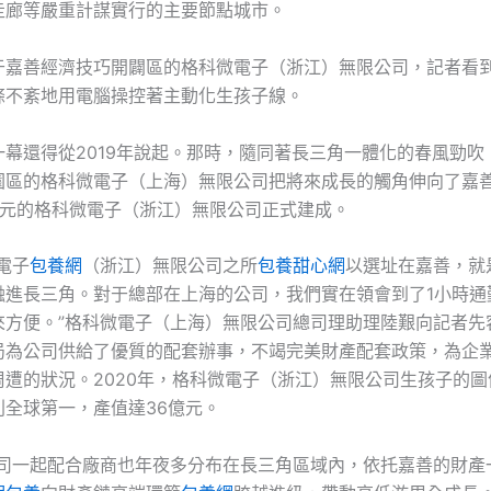
創走廊等嚴重計謀實行的主要節點城市。
于嘉善經濟技巧開闢區的格科微電子（浙江）無限公司，記者看
條不紊地用電腦操控著主動化生孩子線。
一幕還得從2019年說起。那時，隨同著長三角一體化的春風勁吹
園區的格科微電子（上海）無限公司把將來成長的觸角伸向了嘉善
億元的格科微電子（浙江）無限公司正式建成。
電子
包養網
（浙江）無限公司之所
包養甜心網
以選址在嘉善，就
融進長三角。對于總部在上海的公司，我們實在領會到了1小時通
來方便。”格科微電子（上海）無限公司總司理助理陸艱向記者先
局為公司供給了優質的配套辦事，不竭完美財產配套政策，為企
周遭的狀況。2020年，格科微電子（浙江）無限公司生孩子的圖
列全球第一，產值達36億元。
公司一起配合廠商也年夜多分布在長三角區域內，依托嘉善的財產