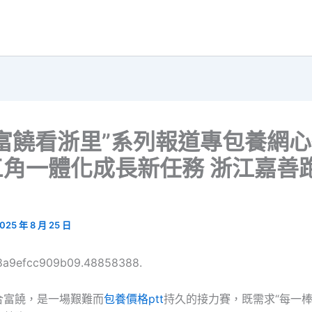
富饒看浙里”系列報道專包養網心
角一體化成長新任務 浙江嘉善
025 年 8 月 25 日
68a9efcc909b09.48858388.
合富饒，是一場艱難而
包養價格ptt
持久的接力賽，既需求“每一棒