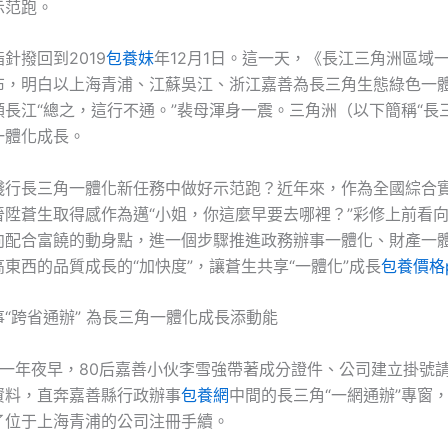
示范跑。
針撥回到2019
包養妹
年12月1日。這一天，《長江三角洲區域
布，明白以上海青浦、江蘇吳江、浙江嘉善為長三角生態綠色一
長江“總之，這行不通。”裴母渾身一震。三角洲（以下簡稱“長
一體化成長。
踐行長三角一體化新任務中做好示范跑？近年來，作為全國綜合
晉陞蒼生取得感作為邁“小姐，你這麼早要去哪裡？”彩修上前看
向配合富饒的動身點，進一個步驟推進政務辦事一體化、財產一
東西的品質成長的“加快度”，讓蒼生共享“一體化”成長
包養價格p
“跨省通辦” 為長三角一體化成長添動能
3日一年夜早，80后嘉善小伙李雪強帶著成分證件、公司建立掛號
資料，直奔嘉善縣行政辦事
包養網
中間的長三角“一網通辦”專窗，
了位于上海青浦的公司注冊手續。