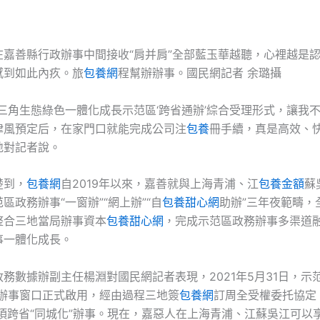
在嘉善縣行政辦事中間接收“肩并肩”全部藍玉華越聽，心裡越是
感到如此內疚。旅
包養網
程幫辦辦事。國民網記者 余璐攝
長三角生態綠色一體化成長示范區‘跨省通辦’綜合受理形式，讓我
律風預定后，在家門口就能完成公司注
包養
冊手續，真是高效、快
地對記者說。
楚到，
包養網
自2019年以來，嘉善就與上海青浦、江
包養金額
蘇
區政務辦事“一窗辦”“網上辦”“自
包養甜心網
助辦”三年夜範疇，
整合三地當局辦事資本
包養甜心網
，完成示范區政務辦事多渠道
事一體化成長。
務數據辦副主任楊淵對國民網記者表現，2021年5月31日，示
理辦事窗口正式啟用，經由過程三地簽
包養網
訂周全受權委托協定
事項跨省“同城化”辦事。現在，嘉惡人在上海青浦、江蘇吳江可以