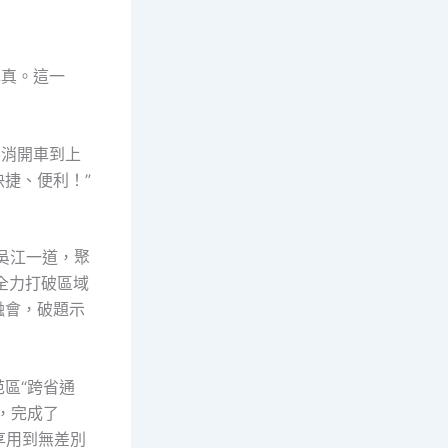
認真。這一
不消開車到上
捷、便利！”
吳江一道，聚
全力打破區域
融會，破題示
范區“跨省通
，完成了
享用到無差別