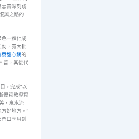
是嘉善深刻踐
導復興之路的
綠色一體化成
推動，有大批
包養甜心網
的
。善，其後代
目，完成“以
浙優質教導資
美，泉水流
方好地方。”
家門口享用到