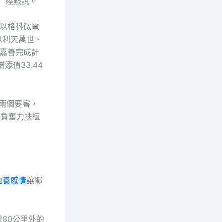
”陸艱說。
了以格科微電
以利天萬世、
，嘉善完成計
添值33.44
”兩個要害，
擔負奮力扶植
包養感情
讓鄉
80公里外的