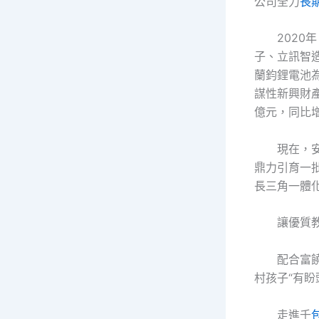
公司全力
長
2020
子、立訊智
蘭鈞鋰電池
謀性新興財產
億元，同比增
現在，
鼎力引育一
長三角一體
讓優質教
配合富
村孩子“有盼
走進千