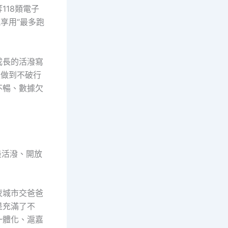
118類電子
享用“最多跑
成長的活潑寫
正做到不破行
不暢、數據欠
最活潑、開放
夜城市交爸爸
是充滿了不
一體化、滬嘉