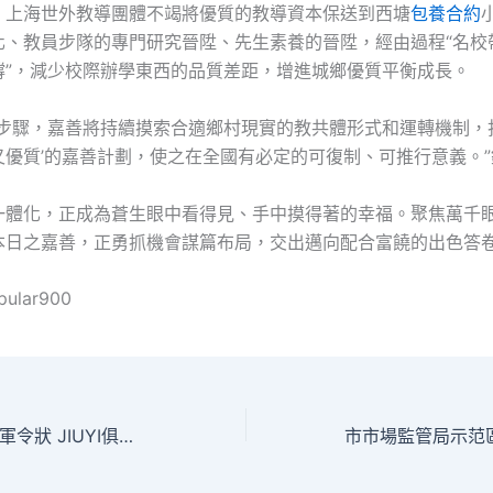
，上海世外教導團體不竭將優質的教導資本保送到西塘
包養合約
化、教員步隊的專門研究晉陞、先生素養的晉陞，經由過程“名校
撐”，減少校際辦學東西的品質差距，增進城鄉優質平衡成長。
個步驟，嘉善將持續摸索合適鄉村現實的教共體形式和運轉機制，
又優質’的嘉善計劃，使之在全國有必定的可復制、可推行意義。
一體化，正成為蒼生眼中看得見、手中摸得著的幸福。聚焦萬千
本日之嘉善，正勇抓機會謀篇布局，交出邁向配合富饒的出色答
pular900
農民工代表：敢立軍令狀 JIUYI俱意診所設計用30億5年賺回300億_中國發展門戶網－國家發展門戶