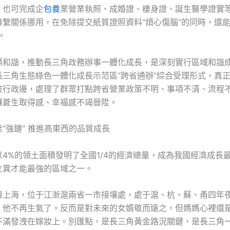
，也可完成企
包養
業營業執照、成婚證、棲身證、誕生醫學證實等
聯繫關係挪用，在免除提交紙質證照資料“煩心傷腦”的同時，還能
。
顧和諧，推動長三角政務辦事一體化成長，是深刻實行區域和諧
長三角生態綠色一體化成長示范區“跨省通辦”綜合受理形式，真
破行政邊，處理了群眾打點跨省營業政策不明、事項不清、流程
讓蒼生取得感、幸福感不竭晉陞。
“強鏈” 推進高東西的品質成長
以4%的領土面積發明了全國1/4的經濟總量，成為我國經濟成長
立異才能最強的區域之一。
接上海，位于江浙滬兩省一市接壤處，處于滬、杭、蘇、甬四年
，他不再生氣了。反而是對未來的女婿敬而遠之，但媽媽心裡還
不滿發洩在嫁妝上。別匯點，是長三角黃金路況關鍵，是長三角