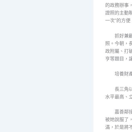
的政務辦事
證照的主動
一次”的方便
抓好兼
照。今朝，
政附屬、打
亨等題目，
培養財產
長三角
水平最高、
嘉善鄰
被她說服了
滿，於是將