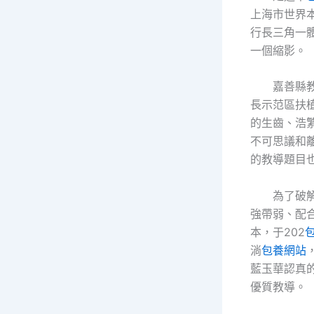
上海市世界
行長三角一體
一個縮影。
嘉善縣
長示范區扶
的生齒、浩
不可思議和
的教導題目
為了破
強帶弱、配
本，于202
淌
包養網站
藍玉華認真
優質教導。