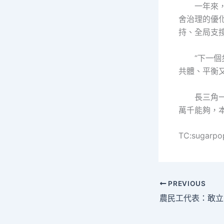
一年來
舍治理的優
持、全局支
“下一
共體、平衡
長三角
萬千能夠，
TC:sugarpo
PREVIOUS