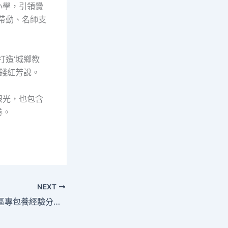
小學，引領黌
帶動、名師支
打造‘城鄉教
”錢紅芳說。
眼光，也包含
卷。
NEXT
市市場監管局示范區專包養經驗分局展開“六一”兒童節慰勞運動