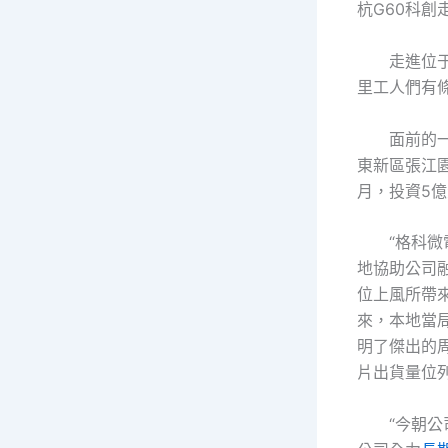
杭G60科
走進位
里工人們有
面前的
東新區張江
月，投資5
“格科微
地協助公司
位上風所帶
來，本地當
明了傑出的
片出貨量位
“今朝