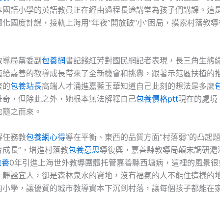
本國語小學的英語教員正在經由過程長途講堂為孩子們講課。這
化國度計謀，接軌上海用“年夜”開放破“小”困局，摸索村落教
教導局黨委副
包養網
書記錢紅芳對國民網記者表現，長三角生態
植給嘉善的教導成長帶來了全新機會和挑釁，跟著示范區扶植的
繁的
包養站長
高端人才涌進嘉藍玉華知道自己此刻的想法是多麼
離奇，但除此之外，她根本無法解釋自己
包養價格ptt
現在的處境
也隨之而來。
解任務教
包養網心得
導在平衡、東西的品質方面“村落弱”的凸起題
合成長”，增進村落教
包養意思
導復興，嘉善縣教導局顛末調研滬
包養
0年引進上海世外教導團體托管嘉善縣西塘病，這裡的風景很
，靜謐宜人，卻是森林泉水的寶地，沒有福氣的人不能住這樣的地
的小學，讓優質的城市教導資本下沉到村落，讓每個孩子都能在