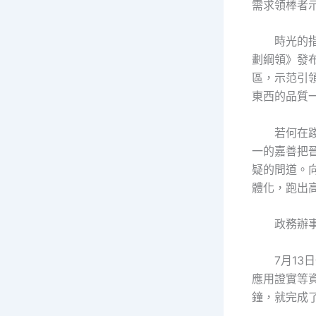
需求領棒者
時光的指
劃綱領》發
區，示范引領
東西的品質
若何在
一的嘉善把
疑的問道。
體化，跑出高
政務辦事
7月1
應用證實等
鐘，就完成