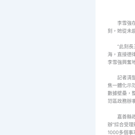
李雪強
刻，她從未
“此刻
海，直接德
李雪強興奮
記者清
焦一體化示范
數據壁壘，
范區政務辦
嘉善縣政
辦”綜合受
1000多個