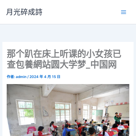
跳
月光碎成詩
至
主
要
內
容
那个趴在床上听课的小女孩已
查包養網站圆大学梦_中国网
作者:
admin
/
2024 年 4 月 15 日