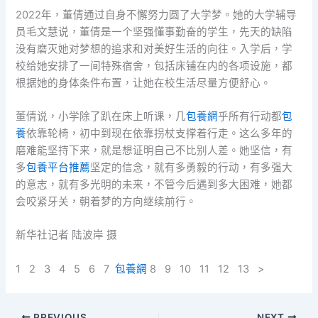
2022年，董倩通过自身不懈努力圆了大学梦。她的大学辅导
员毛文慧说，董倩是一个坚强懂事勤奋的学生，先天的缺陷
没有磨灭她对梦想的追求和对美好生活的向往。入学后，学
校给她安排了一间特殊宿舍，包括床铺在内的各项设施，都
根据她的身体条件布置，让她在校生活尽量方便舒心。
董倩说，小学除了趴在床上听课，几
包養網
乎所有行动都
包
養
依靠轮椅，初中到现在依靠拐杖支撑着行走。这么多年的
磨难能坚持下来，就是想证明自己不比别人差。她坚信，有
多
包養平台推薦
坚定的信念，就有多勇毅的行动，有多强大
的意志，就有多光明的未来，不管今后遇到多大困难，她都
会咬紧牙关，朝着梦的方向继续前行。
新华社记者 陆波岸 摄
1 2 3 4 5 6 7
包養網
8 9 10 11 12 13 >
PREVIOUS
NEXT