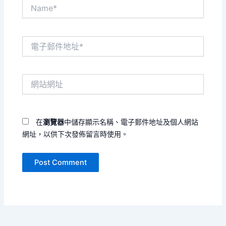
Name*
電
子
郵
件
網
地
站
址
網
*
址
在
瀏覽器
中儲存顯示名稱、電子郵件地址及個人網站
網址，以供下次發佈留言時使用。