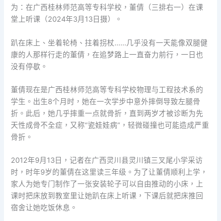
为：在广西桂林师范高等专科学校，董倩（三排右一）在课
堂上听课（2024年3月13日摄）。
趴在床上、坐着轮椅、拄着拐杖……几乎没有一天能像双腿健
康的人那样行走的董倩，在追梦路上一直奋力前行，一日也
没有停歇。
董倩现在是广西桂林师范高等专科学校物理与工程技术系的
学生。出生8个月时，她在一次学步中意外摔倒导致左腿骨
折。此后，她几乎摔重一点就骨折，直到两岁才被诊断为先
天性成骨不全症，又称“瓷娃娃病”，轻微碰撞也可能造成严重
骨折。
2012年9月13日，记者在广西灵川县灵川镇三叉尾小学采访
时，时年9岁的董倩在这里读三年级。为了让董倩顺利上学，
家人为她专门制作了一张安装轮子可以自由推动的小床，上
课时把床放到教室里让她趴在床上听课，下课后就把床推回
宿舍让她吃饭休息。