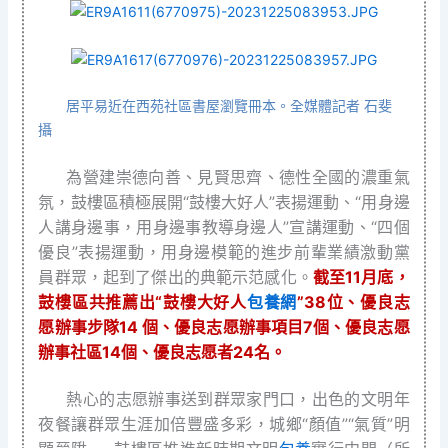
居平易近在西苑社區書屋瀏覽冊本。全媒體記者 石斐
攝
為營建崇德向善、見賢思齊、德性全國的濃重氣
氛，鼓樓區積極展開“鼓樓大好人”表揚運動、“用身邊
人講身邊事，用身邊事教導身邊人”宣講運動、“四個
優良”表揚運動，用身邊模範的進步前輩業績激動黨
員群眾，起到了傑出的典範示范感化。
截至11月底，
鼓樓區共推薦出“鼓樓大好人
包養網
”38位、優良志
愿辦事步隊14 個、優良志愿辦事項目7個、優良志愿
辦事社區14個、優良志愿者24名。
熱心的志愿辦事送到群眾家門口，出色的文明年
夜餐讓群眾生涯加倍豐盛多彩，城鄉“顏值”“氣質”明