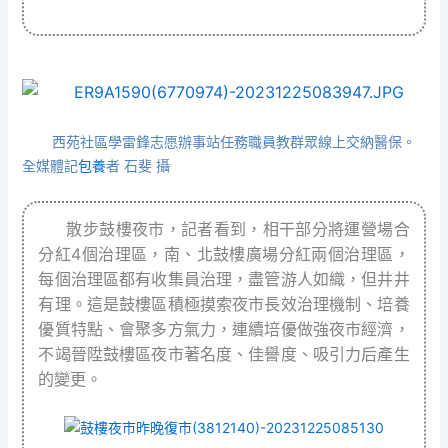
西苑社區學雷鋒志愿辦事站任務職員教群眾線上交納醫保。
全媒體記
包養
者 石斐 攝
散步鼓樓夜市，記者看到，相干部分將運營場合
分紅4個治理區，南、北鼓樓廣場分紅兩個治理區，
每個治理區都有收集員治理，盡管游人如織，但井井
有理。這是鼓樓區積極摸索夜市長效治理機制、培養
優質特點、會聚多方氣力，連續培優做強夜市經濟，
不竭晉陞鼓樓區夜市著名度、佳譽度、吸引力后產生
的變更。