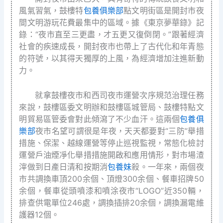
風氣習氣，鼓樓特
包養俱樂部
點文明街區是開封市夜
間文明游玩花費最集中的區域。據《東京夢華錄》記
錄：“夜市直至三更盡，才五更又復倒閉。”跟著經濟
社會的疾速成長，開封夜市也帶上了古代化和年青態
的符號，以其得天獨厚的上風，為經濟增加注進新動
力。
就拿鼓樓夜市和西司夜市運營次序規范治理任務
來說，鼓樓區委文明辦和鼓樓區城管局、鼓樓特點文
明貿易區管委會對此傾瀉了不少血汗。這兩個
包養俱
樂部
夜市名望可謂很是年夜，天天都要對“三防”舉措
措施、保潔、越線運營等停止巡視監視，常態化檢討
運營戶油煙凈化舉措措施開啟和應用情形，對市場渣
滓做到日產日清和按期消
包養妹
殺。一年來，兩個夜
市共調換車頂200余個、頂燈300余個、餐車招牌50
余個，餐車從頭噴漆和噴涂夜市“LOGO”近350輛，
排查供電單位246處，調換插排20余個，調換漏電維
護器12個。