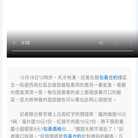
12月18日12時許，天冷地凍，記者在鼓
包養合約
樓區
五一街道西苑社區白叟助餐點看到的是另一番氣象，餐廳
內簡直濟濟一堂，每位就餐者的桌上都擺放著可口的飯
菜，從大師伸展的面部臉色可以看出此時心境愉悅。
記者眼光移至墻上白底紅字的價錢表：驢肉燴面10元
1碗、蛋炒面10元1份、紅燒牛肉面10元1份、熱干面和重
慶小面都是8元1
包養價格
份……“價錢太親平易近了！”記
者隨口說道。“這個價錢是
包養合約
針對通俗的顧客，凡