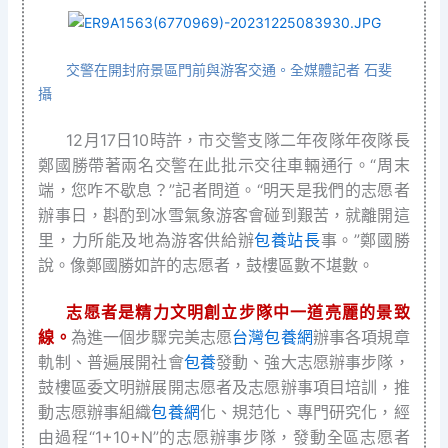
交警在開封府景區門前與游客交通。全媒體記者 石斐
攝
12月17日10時許，市交警支隊二年夜隊年夜隊長
鄭國勝帶著兩名交警在此批示交往車輛通行。“周末
端，您咋不歇息？”記者問道。“明天是我們的志愿者
辦事日，斟酌到冰雪氣象游客會碰到艱苦，就離開這
里，力所能及地為游客供給辦
包養站長
事。”鄭國勝
說。像鄭國勝如許的志愿者，鼓樓區數不堪數。
志愿者是精力文明創立步隊中一道亮麗的景致
線。
為進一個步驟完美志愿
台灣包養網
辦事各項規章
軌制、普遍展開社會
包養
發動、強大志愿辦事步隊，
鼓樓區委文明辦展開志愿者及志愿辦事項目培訓，推
動志愿辦事組織
包養網
化、規范化、專門研究化，經
由過程“1+10+N”的志愿辦事步隊，發動全區志愿者