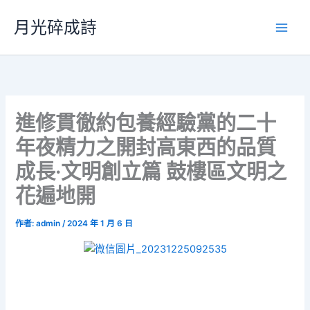
跳
月光碎成詩
至
主
要
內
容
進修貫徹約包養經驗黨的二十
年夜精力之開封高東西的品質
成長·文明創立篇 鼓樓區文明之
花遍地開
作者:
admin
/
2024 年 1 月 6 日