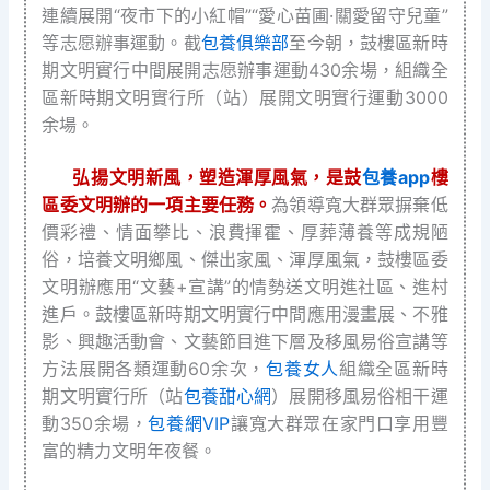
連續展開“夜市下的小紅帽”“愛心苗圃·關愛留守兒童”
等志愿辦事運動。截
包養俱樂部
至今朝，鼓樓區新時
期文明實行中間展開志愿辦事運動430余場，組織全
區新時期文明實行所（站）展開文明實行運動3000
余場。
弘揚文明新風，塑造渾厚風氣，是鼓
包養app
樓
區委文明辦的一項主要任務。
為領導寬大群眾摒棄低
價彩禮、情面攀比、浪費揮霍、厚葬薄養等成規陋
俗，培養文明鄉風、傑出家風、渾厚風氣，鼓樓區委
文明辦應用“文藝+宣講”的情勢送文明進社區、進村
進戶。鼓樓區新時期文明實行中間應用漫畫展、不雅
影、興趣活動會、文藝節目進下層及移風易俗宣講等
方法展開各類運動60余次，
包養女人
組織全區新時
期文明實行所（站
包養甜心網
）展開移風易俗相干運
動350余場，
包養網VIP
讓寬大群眾在家門口享用豐
富的精力文明年夜餐。