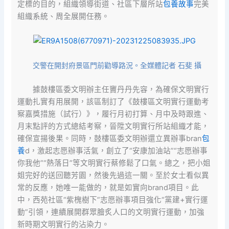
定標的目的，組織領導街道、社區下層所站
包養故事
完美
組織系統、周全展開任務。
交警在開封府景區門前勸導路況。全媒體記者 石斐 攝
據鼓樓區委文明辦主任竇丹丹先容，為確保文明實行
運動扎實有用展開，該區制訂了《鼓樓區文明實行運動考
察嘉獎措施（試行）》，履行月初打算、月中及時跟進、
月末點評的方式總結考察，晉陞文明實行所站組織才能，
確保宣揚後果。同時，鼓樓區委文明辦還立異辦事bran
包
養
d，激起志愿辦事活氣，創立了“安康加油站”“志愿辦事
你我他”“熱落日”等文明實行蔡修鬆了口氣。總之，把小姐
姐完好的送回聽芳園，然後先過這一關。至於女士看似異
常的反應，她唯一能做的，就是如實向brand項目。此
中，西苑社區“紫槐樹下”志愿辦事項目強化“黨建+實行運
動”引領，連續展開群眾膾炙人口的文明實行運動，加強
新時期文明實行的沾染力。