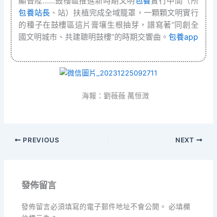
顯晉陞……鼓樓區推進新時期文明
包養
實行中間（所
包養站長
、站）扶植完成全域籠罩，一顆顆文明實行
的種子在鼓樓區這片膏壤生根抽芽，譜寫著“同創全
國文明城市、共建聰明鼓樓”的時期交響曲。
包養app
海報：劉薇薇 萬恒溦
PREVIOUS
NEXT
發佈留言
發佈留言必須填寫的電子郵件地址不會公開。
必填欄