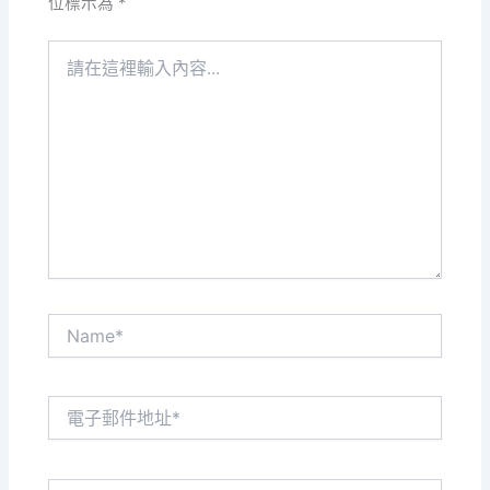
位標示為
*
請
在
這
裡
輸
入
內
容...
Name*
電
子
郵
件
網