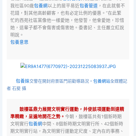
我社區90歲
包養網
以上的居平易近
包養管道
，在此就餐不
花錢，對其他高齡顧客，也有必定比例的優惠。”在此繁
忙的西苑社區黨像他一樣愛她，他發誓，他會愛她，珍惜
她，這輩子都不會傷害或傷害她。委書記、主任嚴立紅說
明說。
包養意思
包養妹
交警在開封府景區門前勸導路況。
包養網站
全媒體記
者 石斐 攝
鼓樓區鼎力展開文明實行運動，并使該項運動到達精
準精緻，呈遍地開花之勢。
今朝，鼓樓區共有1個新時期
文明實行
包養網
中間、8個新時期文明實行所、42個新時
期文明實行站，為文明實行運動定尺度、定內在的事務、