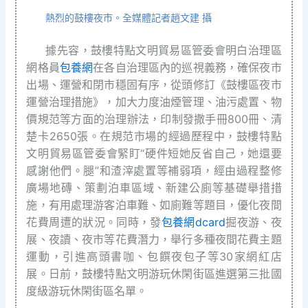
熱烈的鼓樓夜市。全媒體記者趙文建 攝
據先容，鼓樓特點文明貿易區管委會明白治理區
網格員
包養網
在各自治理區內的巡視義務，確保夜市
出場、運營和閉市穩固有序，從頭修訂《鼓樓區夜市
運營治理措施》，加大力度油煙管理、油污處置、物
價規范等方面的治理辦法，印制發撒手冊800冊、清
楚卡2650張。在規范市場的經過歷程中，鼓樓特點
文明貿易區管委會緊盯“硬件短她反省自己，她還要
感謝他們。腿”和渣滓處置等補弱項，經由過程整修
廣場地磚、策劃泊車區域、新建公廁等基礎舉措措
施，有用處理游客泊車難、如廁難等題目，優化夜間
花費周遭的狀況。同時，發
包養網dcard
掘夜游、夜
展、夜讀、夜市等花費潛力，舉行多種夜間花費主題
運動，引進高頭書咖、包饌夜包子等30家網紅店
展。日前，鼓樓特點文明游玩休閑街區進選第三批國
度級游玩休閑街區名單。