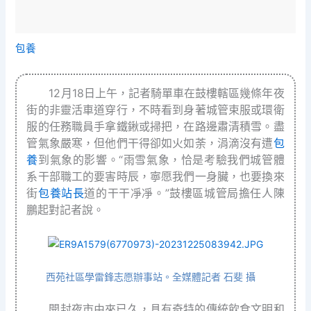
包養
12月18日上午，記者騎單車在鼓樓轄區幾條年夜
街的非靈活車道穿行，不時看到身著城管束服或環衛
服的任務職員手拿鐵鍬或掃把，在路邊肅清積雪。盡
管氣象嚴寒，但他們干得卻如火如荼，涓滴沒有遭
包
養
到氣象的影響。“雨雪氣象，恰是考驗我們城管體
系干部職工的要害時辰，寧愿我們一身臟，也要換來
街
包養站長
道的干干凈凈。”鼓樓區城管局擔任人陳
鵬起對記者說。
西苑社區學雷鋒志愿辦事站。全媒體記者 石斐 攝
開封夜市由來已久，具有奇特的傳統飲食文明和