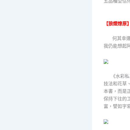
五品種型怙
【狼煙燎原
何其幸
我仍能想起
《水彩私享
技法和花草
本書，而是
保持下往的
富，譬如字