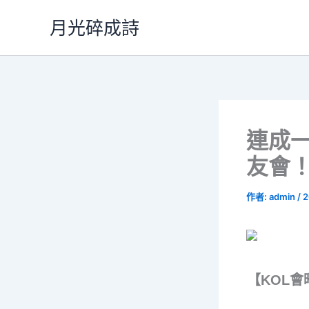
跳
月光碎成詩
至
主
要
內
容
連成一
友會
作者:
admin
/
2
【KOL會