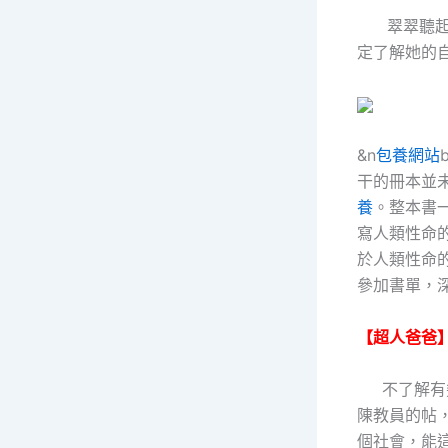
翠翠聽起來
定了解她的
&n
包養網站
干的冊本並
養
。整本書
寫人類性命
於人類性命
參加書單，深
【超人爸爸
不了解有幾
陳教員的帖，
個社會，能