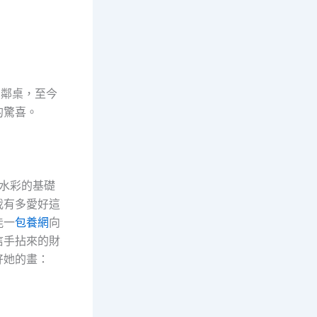
在鄰桌，至今
的驚喜。
水彩的基礎
我有多愛好這
能一
包養網
向
信手拈來的財
好她的畫：