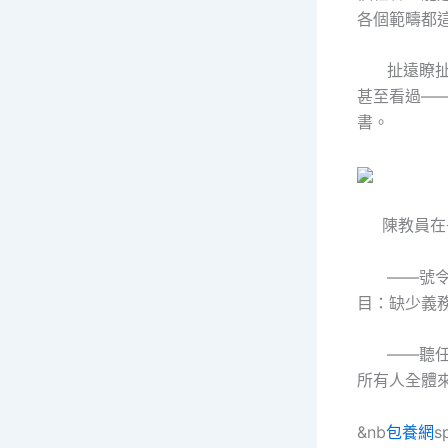
各個範疇都
扯遠瞭扯遠
甚至看過—
書。
陳教員在長
——號令型
目：缺少義
——聽任型
所有人全體
&nb
包養網