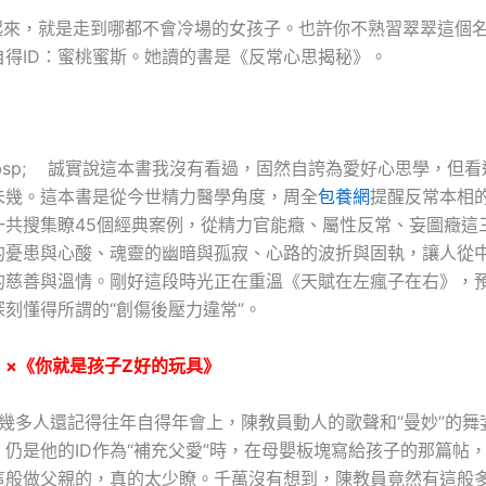
，就是走到哪都不會冷場的女孩子。也許你不熟習翠翠這個名
自得ID：蜜桃蜜斯。她讀的書是《反常心思揭秘》。
bsp; 誠實說這本書我沒有看過，固然自誇為愛好心思學，但看
未幾。這本書是從今世精力醫學角度，周全
包養網
提醒反常本相
一共搜集瞭45個經典案例，從精力官能癥、屬性反常、妄圖癥這
的憂患與心酸、魂靈的幽暗與孤寂、心路的波折與固執，讓人從
的慈善與溫情。剛好這段時光正在重溫《天賦在左瘋子在右》，
刻懂得所謂的“創傷後壓力違常”。
】×《你就是孩子Z好的玩具》
多人還記得往年自得年會上，陳教員動人的歌聲和“曼妙”的舞
仍是他的ID作為“補充父愛”時，在母嬰板塊寫給孩子的那篇帖
這般做父親的，真的太少瞭。千萬沒有想到，陳教員竟然有這般