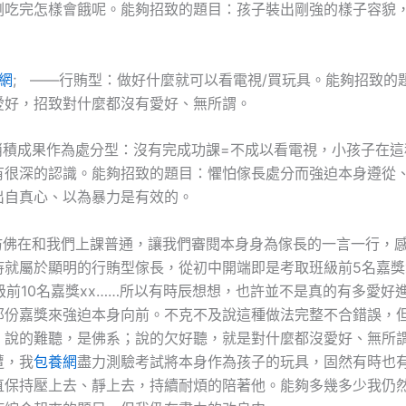
剛吃完怎樣會餓呢。能夠招致的題目：孩子裝出剛強的樣子容貌
網
; ——行賄型：做好什麼就可以看電視/買玩具。能夠招致的
愛好，招致對什麼都沒有愛好、無所謂。
成果作為處分型：沒有完成功課=不成以看電視，小孩子在這
有很深的認識。能夠招致的題目：懼怕傢長處分而強迫本身遵從
出自真心、以為暴力是有效的。
在和我們上課普通，讓我們審閱本身身為傢長的一言一行，感
恃就屬於顯明的行賄型傢長，從初中開端即是考取班級前5名嘉獎
級前10名嘉獎xx……所以有時辰想想，也許並不是真的有多愛好
那份嘉獎來強迫本身向前。不克不及說這種做法完整不合錯誤，
，說的難聽，是佛系；說的欠好聽，就是對什麼都沒愛好、無所
遭，我
包養網
盡力測驗考試將本身作為孩子的玩具，固然有時也
直保持壓上去、靜上去，持續耐煩的陪著他。能夠多幾多少我仍