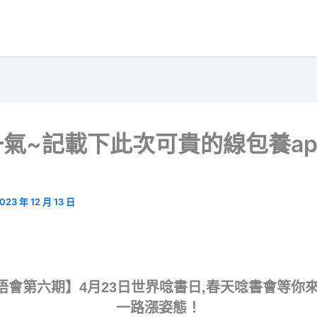
氣~記載下此次可貴的線包養ap
！
023 年 12 月 13 日
晤會第六期】4月23日世界唸書日,春天唸書會等你
一路漲姿態！