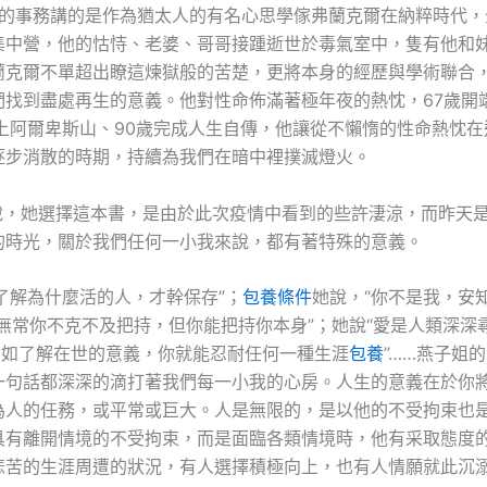
事務講的是作為猶太人的有名心思學傢弗蘭克爾在納粹時代，
集中營，他的怙恃、老婆、哥哥接踵逝世於毒氣室中，隻有他和
蘭克爾不單超出瞭這煉獄般的苦楚，更將本身的經歷與學術聯合
們找到盡處再生的意義。他對性命佈滿著極年夜的熱忱，67歲開
登上阿爾卑斯山、90歲完成人生自傳，他讓從不懶惰的性命熱忱在
逐步消散的時期，持續為我們在暗中裡撲滅燈火。
她選擇這本書，是由於此次疫情中看到的些許淒涼，而昨天是武
的時光，關於我們任何一小我來說，都有著特殊的意義。
解為什麼活的人，才幹保存”；
包養條件
她說，“你不是我，安
無常你不克不及把持，但你能把持你本身”；她說“愛是人類深深
“假如了解在世的意義，你就能忍耐任何一種生涯
包養
”……燕子姐
一句話都深深的滴打著我們每一小我的心房。人生的意義在於你
為人的任務，或平常或巨大。人是無限的，是以他的不受拘束也
具有離開情境的不受拘束，而是面臨各類情境時，他有采取態度
悲苦的生涯周遭的狀況，有人選擇積極向上，也有人情願就此沉