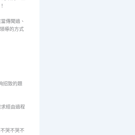
！
當傳聞過、
領導的方式
夠招致的題
求經由過程
瞭不哭不哭不