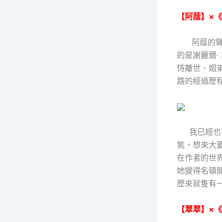
【阿蔭】×
阿蔭的聲響
的是謝麗爾·
恃離世、姐
路的經過歷程
我已經也有
氣，想來大
在作者的世
她變得名頓
歷來就隻有
【翠翠】×