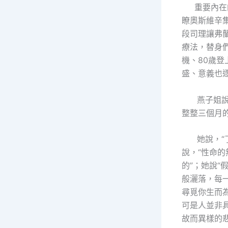
重要內在的
瞭奧斯維辛
段司理讓弗
療法，替身
機、80歲
盛、意義也
燕子姐說，
整整三個月
她說，“了
說，“性命的
的”；她說
般灑落，每
尋覓你生而
可是人並非
故而異樣的