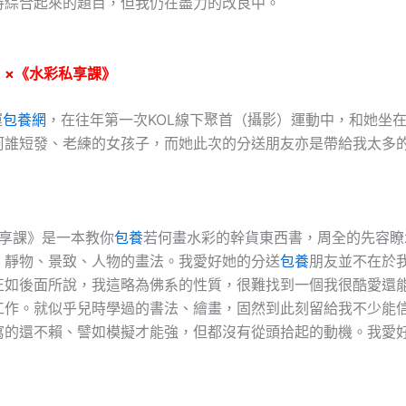
恃綜合起來的題目，但我仍在盡力的改良中。
】×《水彩私享課》
運
包養網
，在往年第一次KOL線下聚首（攝影）運動中，和她坐
阿誰短發、老練的女孩子，而她此次的分送朋友亦是帶給我太多
課》是一本教你
包養
若何畫水彩的幹貨東西書，周全的先容瞭
、靜物、景致、人物的畫法。我愛好她的分送
包養
朋友並不在於
正如後面所說，我這略為佛系的性質，很難找到一個我很酷愛還
工作。就似乎兒時學過的書法、繪畫，固然到此刻留給我不少能
寫的還不賴、譬如模擬才能強，但都沒有從頭拾起的動機。我愛