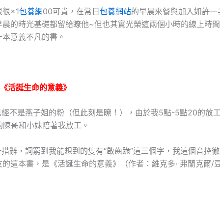
很×1
包養網
00可貴，在常日
包養網站
的早晨來餐與加入如許一
早晨的時光基礎都留給瞭他~但也其實光榮這兩個小時的線上時
十本意義不凡的書。
×《活誕生命的意義》
不是燕子姐的粉（但此刻是瞭！），由於我5點-5點20的放
佬的陳哥和小妹陪著我放工。
辭，詞窮到我能想到的隻有“啟齒跪”這三個字，我這個音控徹
友的這本書，是《活誕生命的意義》（作者：維克多· 弗蘭克爾/