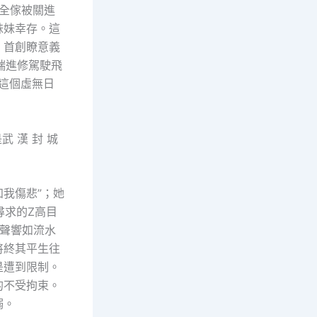
全傢被關進
妹妹幸存。這
，首創瞭意義
端進修駕駛飛
這個虛無日
 漢 封 城
知我傷悲”；她
尋求的Z高目
的聲響如流水
將終其平生往
是遭到限制。
的不受拘束。
溺。