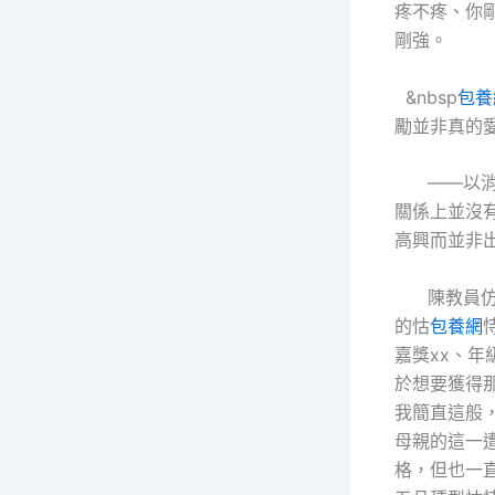
疼不疼、你
剛強。
&nbsp
包養
勵並非真的
——以消積
關係上並沒
高興而並非
陳教員仿佛
的怙
包養網
嘉獎xx、年
於想要獲得
我簡直這般
母親的這一
格，但也一