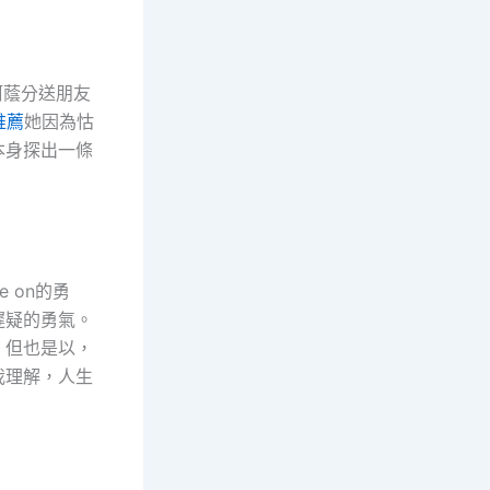
蔭分送朋友
推薦
她因為怙
本身探出一條
 on的勇
遲疑的勇氣。
。但也是以，
我理解，人生