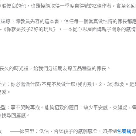
這般優良的他，也難怪能取得一季度自得號的Z佳作者，實至名回
瞭，陳教員先容的這本書，信任每一個當真做怙恃的傢長都應
—《你就是孩子Z好的玩具》，一本從心思層面講親子關系的感情
久的時光裡，給我們分送朋友瞭五品種型的傢長。
：你必需做什麼/不克不及做什麼/我再數1、2、3你就要。能
務感。
：等不哭瞭再抱。能夠招致的題目：缺少平安感、束縛感，需
來找尋回屬感。
sp; ——鄙棄型：低估、否認孩子的感觸感染，如摔倒
包養網