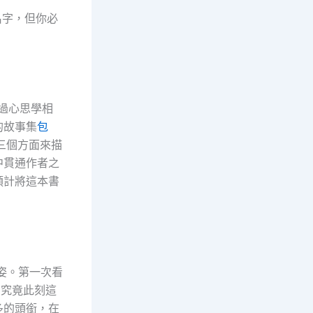
字，但你必
過心思學相
的故事集
包
三個方面來描
中貫通作者之
預計將這本書
姿。第一次看
，究竟此刻這
多的頭銜，在