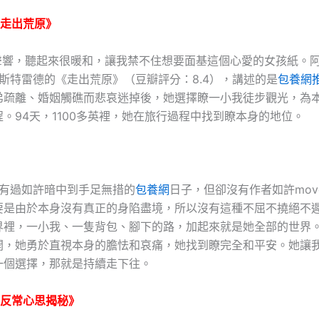
《走出荒原》
，聽起來很暖和，讓我禁不住想要面基這個心愛的女孩紙。阿
 斯特雷德的《走出荒原》（豆瓣評分：8.4），講述的是
包養網
弟疏離、婚姻觸礁而悲哀迷掉後，她選擇瞭一小我徒步觀光，為
。94天，1100多英裡，她在旅行過程中找到瞭本身的地位。
過如許暗中到手足無措的
包養網
日子，但卻沒有作者如許move
要是由於本身沒有真正的身陷盡境，所以沒有這種不屈不撓絕不
界裡，一小我、一隻背包、腳下的路，加起來就是她全部的世界
開，她勇於直視本身的膽怯和哀痛，她找到瞭完全和平安。她讓
一個選擇，那就是持續走下往。
《反常心思揭秘》