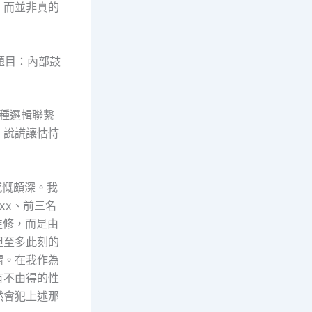
，而並非真的
題目：內部鼓
種邏輯聯繫
、說謊讓怙恃
慨頗深。我
xx、前三名
進修，而是由
但至多此刻的
謂。在我作為
有不由得的性
然會犯上述那