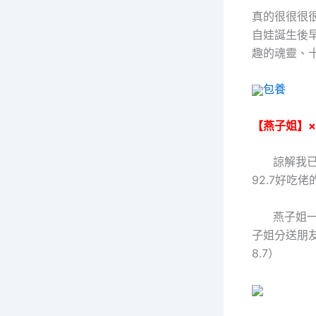
真的很很很很
自娃誕生後
趣的魂靈、
包養
【燕子姐】
諒解我已經
92.7好吃
燕子姐一措
子姐分送朋
8.7）