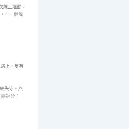
次線上運動，
間，十一個風
工路上，隻有
底失守。燕
豆瓣評分：