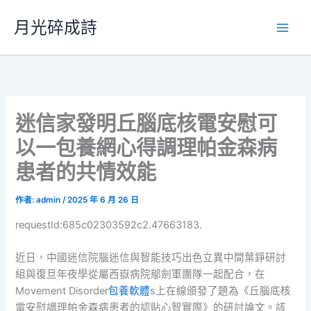
跳
月光碎成詩
至
主
要
內
容
迷信家發明丘腦底核電安慰可
以一包養網心得調理帕金森病
患者的共情效能
作者:
admin
/
2025 年 6 月 26 日
requestId:685c02303592c2.47663183.
近日，中國迷信院腦迷信與智能技巧出色立異中間葉錚研討
組與復旦年夜學從屬西嶽病院鄔劍軍團隊一起配合，在
Movement Disorder
包養軟體
s上在線頒發了題為《丘腦底核
電安慰調理帕金森病患者的認貼心智實際》的研討論文。該