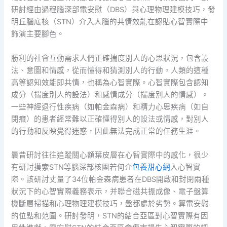
研討經由過程腦深部電安慰（DBS）與心理物理建模技巧，發
明丘腦底核（STN）介入人腦的共情效能在認貼心智實際中
飾演主要腳色。
勝利的社會互動需求人們正確揣度別人的心思狀況，包含設
法、意圖和情感，從而懂得和猜測別人的行動。人類的這種
高等認知效能即共情，也稱為心智實際。心智實際包含認知
成分（揣度別人的設法）和感情成分（揣度別人的情感）。
一些神經退行性疾病（如帕金森病）和精力心思疾病（如自
閉癥）的患者經常難以正確懂得別人的設法或情感，對別人
的行動和反映覺得迷惑，因此無法完成正常的任務生涯。
曩昔研討往往追蹤關心額葉皮層在心智實際中的感化，很少
有研討摸索STN等腦深部核團若何介
包養甜心網
入心智實
際。該研討丈量了34位帕金森病患者在DBS開啟和封閉兩種
狀況下的心智實際義務表示，并聯合磁共振成像、電子盤算
機斷層掃描和心理物理建模技巧，盤都處於劣勢。算電安慰
的位點和范圍。研討發明，STN的結合亞區對心智實際有因