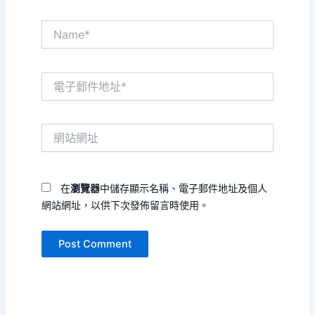
Name*
電
子
郵
件
網
地
站
址
網
*
址
在
瀏覽器
中儲存顯示名稱、電子郵件地址及個人
網站網址，以供下次發佈留言時使用。