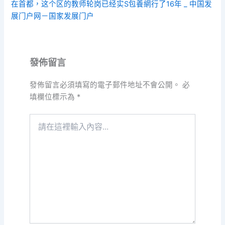
在首都，这个区的教师轮岗已经实S包養網行了16年 _ 中国发
展门户网－国家发展门户
發佈留言
發佈留言必須填寫的電子郵件地址不會公開。
必
填欄位標示為
*
請
在
這
裡
輸
入
內
容...