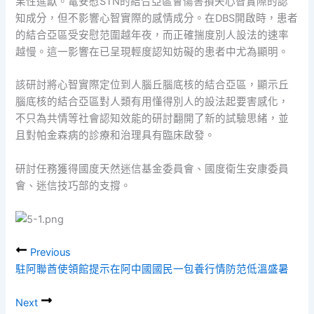
果性進獻。電安慰STN的結合亞區會傷害損失心智實際的認
知成分，但不影響心智實際的感情成分。在DBS開啟時，患者
的結合亞區受安慰范圍越年夜，而正確揣度別人設法的速率
越慢。這一影響在已呈現輕度認知妨礙的患者中尤為顯明。
該研討將心智實際定位到人腦丘腦底核的結合亞區，顯示丘
腦底核的結合亞區對人類有用懂得別人的設法起要害感化，
不只為共情等社會認知效能的研討翻開了新的試驗思緒，並
且對帕金森病的診療和治理具有臨床啟發。
研討任務獲得國度天然迷信基金委員會、國度衛生安康委員
會、迷信技巧部的支撐。
Previous
駐阿聯酋使領館提示在阿中國國民一包養行情防范低溫盛暑
Next