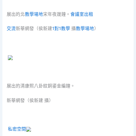
展出的北
教學場地
宋年夜晟鐘。
會議室出租
交流
新華網發（侯新建
1對1教學
攝
教學場地
）
展出的清康熙八卦紋銅鎏金編鐘。
新華網發（侯新建 攝）
私密空間