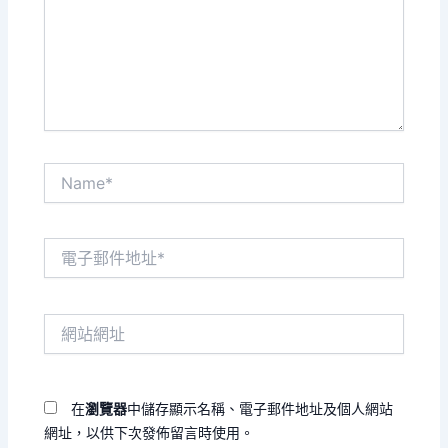
輸
入
內
容...
Name*
電
子
郵
件
網
地
站
址
網
*
址
在
瀏覽器
中儲存顯示名稱、電子郵件地址及個人網站
網址，以供下次發佈留言時使用。