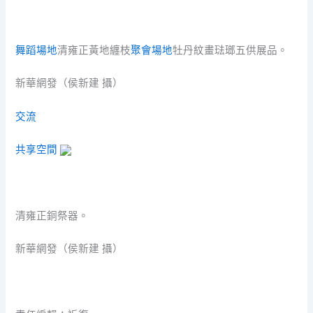
舞蹈場地
清雍正黃地纏枝
聚會場地
牡丹紋畫琺瑯五供展品。
新華網發（侯新建 攝）
交流
共享空間
清雍正銅祭器。
新華網發（侯新建 攝）