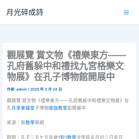
跳
月光碎成詩
至
主
要
內
容
觀展覽 賞文物《禮樂東方——
孔府舊躲中和禮找九宮格樂文
物展》在孔子博物館開展中
作者:
admin
/
2025 年 3 月 24 日
觀展覽 賞文物《禮樂東方——孔府舊躲中和禮樂文物展》在
孔
共享會議室
子博物
瑜伽教室
館開展中
來源：新
教學
華網
時間：孔子二五七五年歲
1對1教學
次甲辰玄月初二日辛丑