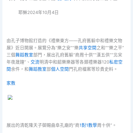
耶穌2024年10月4日
由孔子博物館打造的《禮樂東方——孔府舊躲中和禮樂文物
展》近日開展。展覽分為“樂之安”“樂
共享空間
之和”“樂之平”
三個
舞蹈教室
部門，展出孔府舊躲“商周十供”“漢五供”“北宋
年夜晟鐘”、
交流
明清中和韶樂樂器等各類禮樂器120
私密空
間
余件，和
舞蹈教室
部
個人空間
門孔府檔案等珍貴史料。
家教
展出的清乾隆天子御賜曲阜孔廟的“商
1對1教學
周十供”。