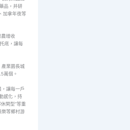
藥品，并研
非、加拿年夜等
果農增收
業托底，讓每
，產業園長城
5萬個。
農，讓每一戶
動感化，持
郊休閑型”等重
娛樂等鄉村游