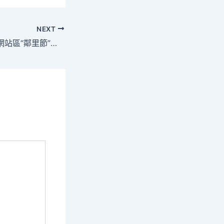
NEXT
第七屆豐臺覓包養網站區“鄰里節”隆重啟幕