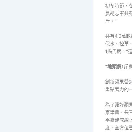
初冬時節，
農胡志軍共
斤。”
共有4.6
保水、控草
1攝氏度，“
“地頭價1斤
創新蘋果營
重點著力的
為了讓好蘋
京津冀、長
平臺建成線
度、全方位