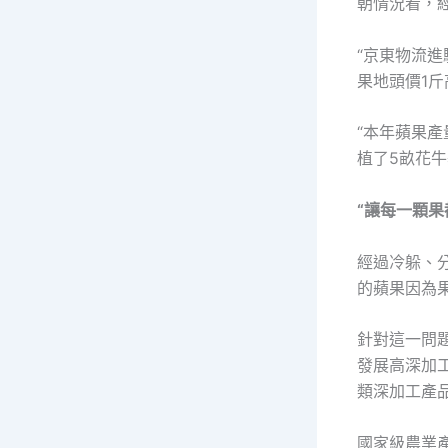
朝情況看，
“京東物流
果地頭價1斤
“本年蘋果
植了5畝花
“讓每一顆果
經過冷躲、
的蘋果因為
針對這一問
發展高深加
類深加工產
國家級農業