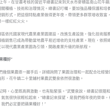
1日上午，在甘肅考核的習近平總書記來到天水市麥積區南山花牛蘋
相關種植、技術和治理情況。總書記叮囑，要加強品種保護和培
營銷形式，把這個特點產業做得更年夜，帶領更多群眾增收致富
果一樣紅紅火火。
積區依托國家現代農業產業園建設，改進生產設施，強化技術服
種植銷售已成為帶動當地農平易近增收的支柱產業。現在，依照
正以現代農業產業園為引領，開啟產業升級的新航程。
果種好”
我們幾個果農逐一握手后，詳細詢問了果園治理和一起配合社經營
情形，花牛鎮二十里鋪村果農武雙泉依然很激動。
書記時，心里既高興激動，也有點緊張。”武雙泉說，總書記很隨
，氣氛很快就輕松起來，“總書記來探望，是我們極年夜的榮幸，
。我們必定要把蘋果種好！”