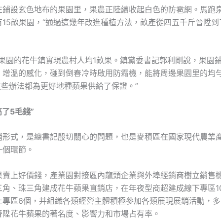
在鋪設玄色地布的果園里，果農正陸續收起白色的防雹網。馬跑
有15畝果園，“通過這幾年改進種植方法，畝產從四五千斤晉陞到
萬畝果園的花牛鎮實現農村人均1畝果。鎮黨委書記郭利剛說，果園
、增溫的感化，碰到倒春冷時啟用防霜機，能將周邊果園里的均
這些辦法都為更好地種蘋果供給了保證。”
高了5毛錢”
銷形式，是總書記殷切關心的問題，也是麥積區在國家現代農業
一個環節。
果賣上好價錢，產業園對接區內龍頭企業與外埠經銷商樹立銷售
三角、珠三角建成花牛蘋果直銷店，在年夜型商超建成線下專區1
上專區6個，并組織各類經營主體積極參加各類展現展銷活動，多
晉陞花牛蘋果的著名度、影響力和市場占有率。