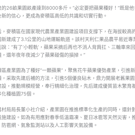
的26畝果園畝產達到8000多斤。“必定要把蘋果種好！”既是
全新的信心，更成為麥積區高低的共識和切實行動。
后，麥積區在國家現代農業產業園建設項目支撐下，在海拔較高
園新建成了3.1公里的山地運輸軌道。該村天利仁果品農平易近專
說：“有了‘小輕軌’，蘋果采摘后再也不消人背肩扛、三輪車來
錢，還年夜年夜減少了蘋果碰傷的損掉。”
積區產業園為了種好“一顆蘋果”，聚焦花牛蘋果優勢產業，引進
種，采取先建后補的方法，引進5個優良砧木，鼎力開展老舊果園
建設，推動規模經營，奉行精細化治理，先后建成優質苗木繁育基
化種植園75個。
農村局局長董小社介紹，產業園在推進標準化生產的同時，還針
設施建設。如為有用應對春季低溫霜凍、夏日冰雹等天然災害，
、防雹網、氣象監測站以及人工影響天氣設備。