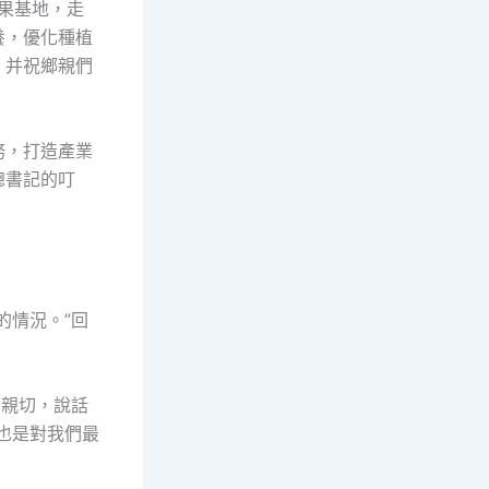
果基地，走
養，優化種植
，并祝鄉親們
務，打造產業
總書記的叮
的情況。”回
和親切，說話
也是對我們最