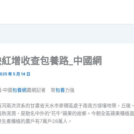
映紅增收查包養路_中國網
025 年 5 月 14 日
·中國
包養網
農網記者 常
包養
力強
黃河兩洪流系的甘肅省天水市麥積區處于南南方接壤地帶，丘陵
熱濕潤，是馳名中外的“花牛”蘋果的故鄉。今朝全區蘋果種植面
生產種植的農戶有7萬戶28萬人。