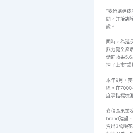
“我們還建
間，并培訓
說。
同時，為延
鼎力健全產
儲躲蘋果5
揮了上市“錯
本年9月，
區。在70
度等指標檢
麥積區果業
brand建
賣出3萬噸