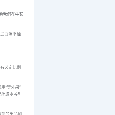
動我們花牛蘋
果農白潤平種
仍有必定比例
用“等外果”
細胞水等5
年夜的果品加