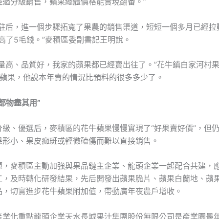
經過分級銷售，蘋果總體價格能實現翻番。”
進駐后，進一個步驟拓寬了果農的銷售渠道，短短一個多月已經拉
高了5毛錢。”麥積區委副書記王明說。
產量高、品質好，我家的蘋果都已經賣出往了。”花牛鎮白家河村
牛蘋果，他說本年賣的情況比預料的很多多少了。
都物盡其用”
分級、優選后，麥積區的花牛蘋果慢慢實現了“好果賣好價”，但
果形小、果皮痂斑或輕微磕傷而難以直接銷售。
題，麥積區主動加強與果品鏈主企業、龍頭企業一起配合共建，應
工，及時轉化研發結果，先后開發出蘋果脆片、蘋果白蘭地、蘋果
品，切實進步花牛蘋果附加值，帶動廣年夜農戶增收。
產業化重點龍頭企業天水長城果汁集團股份無限公司是產業園最