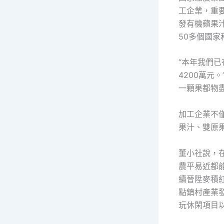
工企業，重
發有機蘋果汁
50多個國家
“本年我們已
4200萬元
一顆果都物盡
加工企業不
果汁、雙原
董小社說，
農平易近都
續晉陞麥積紅
點鎮村產業
玩休閑項目