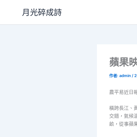
跳
月光碎成詩
至
主
要
內
容
蘋果
作者:
admin
/
2
農平易近日報
橫跨長江、
交錯，氣候溫
畝，從事蘋果