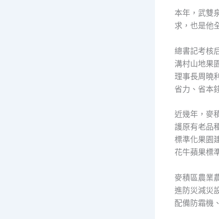
本年，武雙泉
求，也是他
總書記考核
溝村山地果
理事長周曉利
省力、省本
近幾年，麥
護原有老品
標準化果園
花牛蘋果標準
麥積區農業
進防災減災
配備防霜機