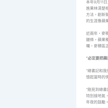
本年9月1
進果林清楚
方法，創新
的生涯像蘋
近兩年，麥
鏈條，蘋果
囑，麥積區
“必定要把蘋
“總書記和
憶起當時的
“剛見到總
特別接地氣
年夜的鼓勵