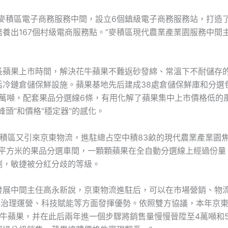
成麥積區電子商務服務中間，設立6個鎮級電子商務服務站，打造
培養出167個村級電商服務點。”麥積區現代農業產業園服務中間
長蘋果上市時間，解決花牛蘋果不難返砂發綿、常溫下不耐儲存
后冷鏈倉儲保鮮設施。蘋果基地先后建成38處倉儲保鮮庫和分選
.6萬噸，配套果品分選線6條，有用化解了蘋果集中上市價格低的
峰頭”和價格“穩定器”的感化。
麥積區又引來京東物流，進駐總占空中積83畝的現代農業產業園
00平方米的果品分選車間，一顆顆蘋果在全自動分選線上經過份量
測，敏捷被分紅分歧的等級。
發展中間主任高永新說，京東物流進駐后，可以在市場營銷、物
設、治理運營、科技賦能等方面發揮優勢。依照雙方協議，本年京
花牛蘋果，并在此后兩年進一個步驟將銷售量慢慢晉陞至4萬噸和5