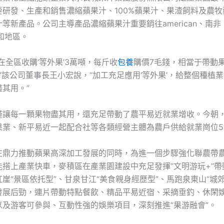
要研發、生產和銷售濃縮蘋果汁、100%蘋果汁、果渣飼料及農牧
等新產品。公司主導產品濃縮蘋果汁重要銷往american、南
和地區。
在全區收購‘等外果’3萬噸，每斤收
包養
購價7毛錢，相當于帶動
。”該公司董事長王小宏說，“加工充足應用‘等外果’，給整個種植
其用。”
僅讓每一顆果物盡其用，還充足帶動了農平易近就業增收。今朝
果業、新平易近一起配合社等各類經營主體為農戶供給就業崗位5.
在鼎力推動蘋果高深加工發展的同時，為進一個步驟強化聯農帶
能搭上產業快車，麥積區在產業園建設中充足發揮“文明游玩+”帶
崖“景區依托型”、甘泉甘江“美食親身經歷型”、馬跑泉東山“城
發展后勁，連片帶動特點餐飲、精品平易近宿、采摘垂釣、休閑
以及游客可參與、互動性強的娛樂項目，深刻推進“果游融會”。