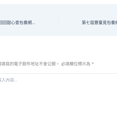
碳匯之旅 看望“北回回甜心查包養網戈壁帶上的綠色明珠”鼎湖山_中國網
須填寫的電子郵件地址不會公開。
必填欄位標示為
*