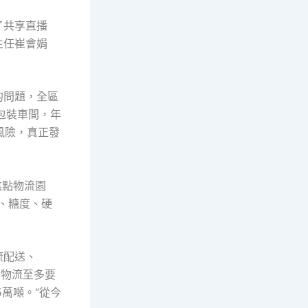
了共享直播
主任崔會娟
的問題，全區
包裝車間，年
風險，真正發
焦點物流園
、糖度、硬
流配送、
東物流至多要
萬噸。“從今