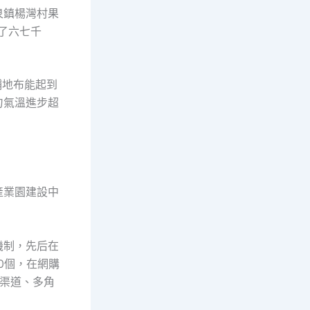
泉鎮楊灣村果
了六七千
鋪地布能起到
勻氣溫進步超
產業園建設中
機制，先后在
0個，在網購
渠道、多角