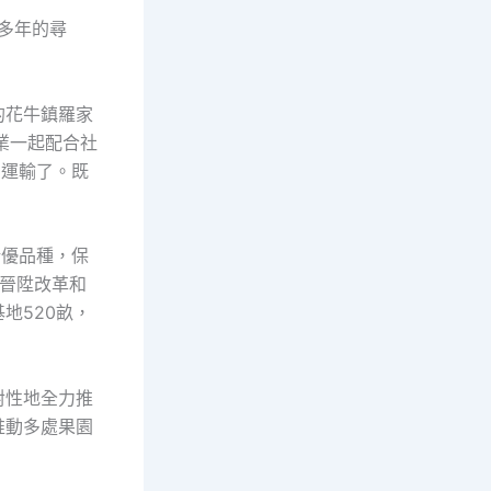
他多年的尋
的花牛鎮羅家
業一起配合社
回運輸了。既
新優品種，保
晉陞改革和
地520畝，
對性地全力推
推動多處果園