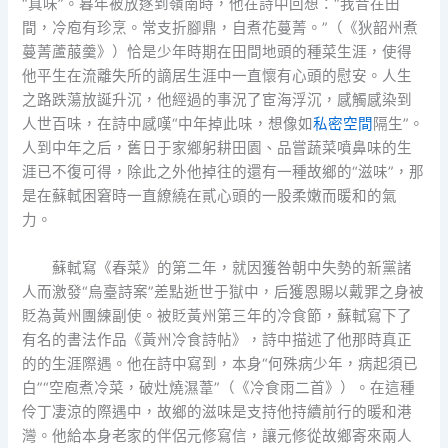
“真味”。暮年被放逐到嶺南時，他在詩中回想：“我昔在田
間，冷庖有珍烹。常支折腳鼎，自煮花蔓菁。”（《狄韶州煮
蔓菁蘆菔羹》）恰是少年時期在田間地頭的種菜生涯，使得
他平生在流離失所的謫居生涯中一直懷有心頭的慰安。人生
之路跌蕩放誕升沉，他經過的事況了宦海浮沉，感觸感染到
人世百味，在詩中感嘆“中年掉此味，想像如
私密空間
隔生”。
人到中年之后，舊日于家鄉躬耕田園、品嘗蔬菜噴鼻味的生
涯已不復可得，除此之外他掉往的還有一種故鄉的“滋味”，那
是在蘇軾困窘時一直繚繞在貳心頭的一股柔嫩而暖和的氣
力。
蘇軾寫《春菜》的第二年，就因獲咎朝中失勢的新黨諸
人而激發“烏臺詩案”差點逝世于獄中，后獲恩賜以戴罪之身被
貶為黃州團練副使。被貶黃州第三年的冷食節，蘇軾寫下了
有名的書法作品《黃州冷食詩帖》，詩中描述了他那時真正
的的生涯際遇。他在詩中寫到，本身“何殊病少年，病起須已
白”“空庖煮冷菜，破灶燒濕葦”（《冷食雨二首》）。在這種
伶丁凄涼的際遇中，故鄉的滋味是支持他持續前行的暖和港
灣。他給本身老家的伴侶元修寫信，讓元修從故鄉寄來兩人