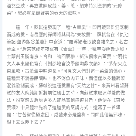
酒兌豆豉，再放進陳皮絲、姜、蔥，顛末特別烹調的“元修
菜”，想必就是最鮮美的春天的滋味。
這一年，蘇軾還發現了一種“古董羹”，即用蔬菜雜混烹制
而成的羹。南岳應純禪師將其稱為“東坡羹”。蘇軾曾在《仇池
筆記·盤游飯谷董羹》中寫道：“羅浮穎老取飲食雜烹之，名古
董羹。”后來范成年夜寫有《素羹》一詩：“氊芋凝酥敵少城，
土藷割玉勝南京。合和二物回藜糝，新法儂家古董羹。”明代
文人李東陽也寫有《謝邵地官汝學饋陶鼎次韻》：“茅柴火底
東風軟，古董羹中味道長。”可見文人們對這一菜羹的偏心。
這種羹不消醬醋調味，也不消魚肉五味，而僅僅以多種蔬菜
混雜熬制而成，蘇軾說這種羹里有“天然之甘”。來黃州看望蘇
軾的友人應純期近將前往廬山之時，向蘇軾求取這種羹的做
法，盼望歸去后讓更多人能品嘗到這道甘旨。他便在《東坡
羹頌》中具體地先容了這道羹的烹調方式，還寫了一首頌
偈：“甘苦嘗從極處回，咸酸未必是鹽梅。問師此個無邪味，
根下去么塵下去？”