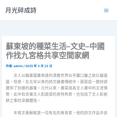
跳
月光碎成詩
至
主
要
內
容
蘇東坡的種菜生活–文史–中國
作找九宮格共享空間家網
作者:
admin
/
2025 年 3 月 23 日
文人以翰墨圖畫表達的清雅世界似乎離口腹之欲比擬遠
遠，但是，在北宋以來的詩文繪畫傳統中，蔬菜這一題材卻
遭到了別樣的器重。元代以來，畫菜成為文人畫中的主流情
勢，此中包含著文人對蔬菜的奇特熟悉，也包括了文人對躬
耕之事的深層體悟。
年夜文豪蘇軾是一位有名的美食家，他的詩文作品中良