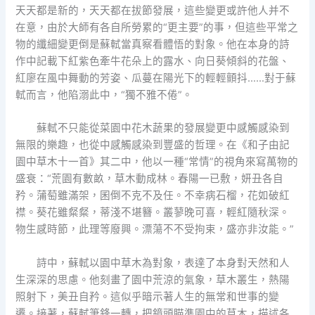
天天都是新的，天天都在拔節發展，這些變更或許他人并不
在意，由於大師有各自所勞累的“更主要”的事，但這些平常之
物的纖細變更倒是蘇軾當真察看體悟的對象。他在本身的詩
作中記載下紅紫色牽牛花朵上的露水、向日葵傾斜的花盤、
紅廖在風中舞動的芳姿、瓜蔓在陽光下的輕輕顫抖……對于蘇
軾而言，他陷溺此中，“獨不雅不倦”。
蘇軾不只能從菜園中花木蔬果的發展變更中感觸感染到
無限的樂趣，也從中感觸感染到豐盛的哲理。在《和子由記
園中草木十一首》其二中，他以一種“常情”的視角來寫萬物的
盛衰：“荒園有數畝，草木動成林。春陽一已敷，妍丑各自
矜。蒲萄雖滿架，囷倒不克不及任。不幸病石榴，花如破紅
襟。葵花雖粲粲，蒂淺不堪簪。叢蓼晚可喜，輕紅隨秋深。
物生感時節，此理等廢興。漂蕩不不受拘束，盛亦非汝能。”
詩中，蘇軾以園中草木為對象，表達了本身對天然和人
生深深的思慮。他刻畫了園中荒涼的氣象，草木叢生，熱陽
照射下，美丑自矜。這似乎暗示著人生的無常和世事的變
遷。接著，蘇軾筆鋒一轉，把鏡頭瞄準園中的草木，描述各