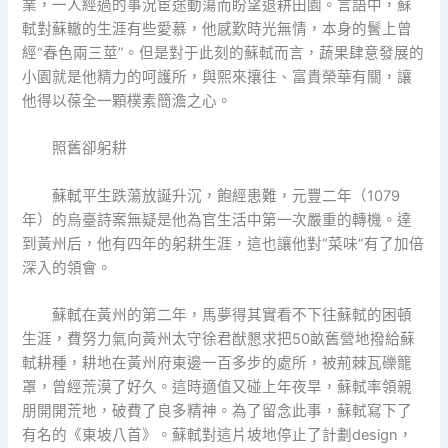
業，一人經過的事況宦途動蕩而盼望退耕田園。言語中，蘇
軾對蘇轍的生涯有些愛慕，他感歎時光無情，本身的鬢上曾
經“春色兩三莖”。但是對于此刻的蘇軾而言，蔬果肆意發展的
小園就是他精力的呵護所，與熙來攘往、富貴榮華有關，讓
他得以葆全一顆樸素簡澹之心。
照舊卻躬耕
蘇軾平生跌蕩放誕升沉，飽經患難，元豐二年（1079
年）的烏臺詩案無疑是他為官生活中第一次嚴重的轉機。達
到黃州后，他有四年的躬耕生涯，這也讓他對“菜味”有了加倍
深入的領會。
蘇軾在黃州的第二年，馬夢得其實看不下往蘇軾的困頓
生涯，費努力氣向黃州太守徐君猷懇求把50畝舊營地撥給蘇
軾耕種，耕地在黃州府東邊一百多步的處所，被荊棘瓦礫籠
罩，曾經荒漠了好久。這時適值又碰上年夜旱，蘇軾率領親
朋開開荒地，破費了良多精神。為了留念此事，蘇軾寫下了
有名的《東坡八首》。蘇軾對這片坡地停止了計劃design，