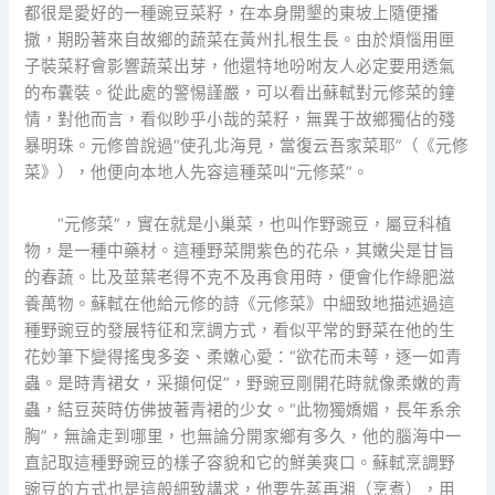
都很是愛好的一種豌豆菜籽，在本身開墾的東坡上隨便播
撒，期盼著來自故鄉的蔬菜在黃州扎根生長。由於煩惱用匣
子裝菜籽會影響蔬菜出芽，他還特地吩咐友人必定要用透氣
的布囊裝。從此處的警惕謹嚴，可以看出蘇軾對元修菜的鐘
情，對他而言，看似眇乎小哉的菜籽，無異于故鄉獨佔的殘
暴明珠。元修曾說過“使孔北海見，當復云吾家菜耶”（《元修
菜》），他便向本地人先容這種菜叫“元修菜”。
“元修菜”，實在就是小巢菜，也叫作野豌豆，屬豆科植
物，是一種中藥材。這種野菜開紫色的花朵，其嫩尖是甘旨
的春蔬。比及莖葉老得不克不及再食用時，便會化作綠肥滋
養萬物。蘇軾在他給元修的詩《元修菜》中細致地描述過這
種野豌豆的發展特征和烹調方式，看似平常的野菜在他的生
花妙筆下變得搖曳多姿、柔嫩心愛：“欲花而未萼，逐一如青
蟲。是時青裙女，采擷何促”，野豌豆剛開花時就像柔嫩的青
蟲，結豆莢時仿佛披著青裙的少女。“此物獨嬌媚，長年系余
胸”，無論走到哪里，也無論分開家鄉有多久，他的腦海中一
直記取這種野豌豆的樣子容貌和它的鮮美爽口。蘇軾烹調野
豌豆的方式也是這般細致講求，他要先蒸再湘（烹煮），用