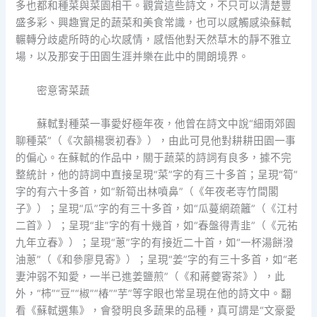
多也都和種菜與菜園相干。觀賞這些詩文，不只可以清楚豐
盛多彩、興趣實足的蔬菜和美食常識，也可以感觸感染蘇軾
輾轉分歧處所時的心坎感情，感悟他對天然草木的靜不雅立
場，以及那安于田園生涯并樂在此中的開朗境界。
密意寄菜蔬
蘇軾對種菜一事愛好極年夜，他曾在詩文中說“細雨郊園
聊種菜”（《次韻楊褒初春》），由此可見他對耕耕田園一事
的偏心。在蘇軾的作品中，關于蔬菜的詩詞有良多，據不完
整統計，他的詩詞中直接呈現“菜”字的有三十多首；呈現“筍”
字的有六十多首，如“新筍出林噴鼻”（《年夜老寺竹間閣
子》）；呈現“瓜”字的有三十多首，如“瓜蔓網疏籬”（《江村
二首》）；呈現“韭”字的有十幾首，如“春盤得青韭”（《元祐
九年立春》）；呈現“蔥”字的有接近二十首，如“一杯湯餅潑
油蔥”（《和參廖見寄》）；呈現“姜”字的有三十多首，如“老
妻沖弱不知愛，一半已進姜鹽煎”（《和蔣夔寄茶》），此
外，“柿”“豆”“椒”“椿”“芋”等字眼也常呈現在他的詩文中。翻
看《蘇軾選集》，會發明良多蔬果的品種，真可謂是“文豪愛