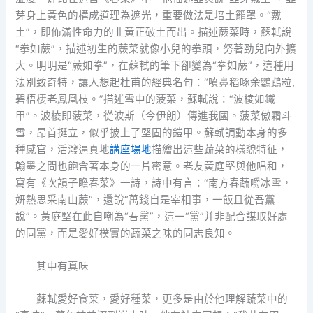
芽身上黃色的構成道理為遮光，重要做法是培土籠罩。“戴
土”，即佈滿性命力的韭黃正破土而出。描述蕨菜時，蘇軾說
“拳如蕨”，描述初生的蕨菜就像小兒的拳頭，努著勁兒向外擴
大。明明是“蕨如拳”，在蘇軾的筆下卻變為“拳如蕨”，這種用
法別致奇特，讓人想起杜甫的經典名句：“噴鼻稻啄余鸚鵡粒,
碧梧棲老鳳凰枝。”描述雪中的菠菜，蘇軾說：“波棱如鐵
甲”。波棱即菠菜，從波斯（今伊朗）傳進我國。菠菜傲霜斗
雪，昂首挺立，似乎披上了堅固的鎧甲。蘇軾調動本身的多
種感官，活潑逼真地
講座場地
描繪出這些蔬菜的樣貌特征，
翰墨之間也飽含著本身的一片密意。老友黃庭堅與他唱和，
寫有《次韻子瞻春菜》一詩，詩中有言：“南方春蔬嚼冰雪，
妍熱思采南山蕨”，還說“萬錢自是宰相事，一飯且從吾黨
說”。黃庭堅在此自嘲為“吾黨”，這一“黨”并非配合謀取好處
的同黨，而是愛好樸實的蔬菜之味的同志良知。
其中有真味
蘇軾愛好食菜，愛好種菜，更多是由於他理解蔬菜中的