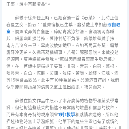
田事，詩中百蔬噴鼻”。
蘇軾于徐州任上時，已經寫過一首《春菜》，此時正值
春夏之交。詩云：“蔓菁宿根已生葉，韭芽戴土拳如蕨
瑜伽教
室
。爛烝噴鼻薺白魚肥，碎點青蒿涼餅滑。宿酒初消春睡
起，細履幽畦掇芳辣。茵陳甘菊不負渠，繪縷堆盤纖手抹。
南方苦冷今未已，雪底波棱如鐵甲。豈如吾蜀富冬蔬，霜葉
露牙冷更茁。久拋菘葛猶細事，苦筍江豚那忍說。來歲投劾
徑須回，莫待齒搖并發脫。”蘇軾因目擊春菜而生發思鄉之
情，在一首詩中便描述了蔓菁、韭菜、青蒿、白菜、葛根、
噴鼻薺、白魚、涼餅、茵陳、波棱、苦筍、鲙縷、江豚、酒
等15種食品飲品，此中有10種為蔬菜。品讀這首詩詞，我們
似乎能聞到蔬菜的清爽之氣正溢出紙張，撲鼻而來。
蘇軾在詩文作品中展示了本身廣博的植物學和蔬菜學常
識，但他對這些蔬菜的描述不是常識的堆疊和信息的枚舉，
而是有本身奇特的親身領會
1對1教學
和感情表達的，所以他
描述植物時無比活潑細膩，他筆下的這些生靈也有了感情的
溫度。好比在這首《春菜》中，他描述韭黃說“韭芽戴土”，韭