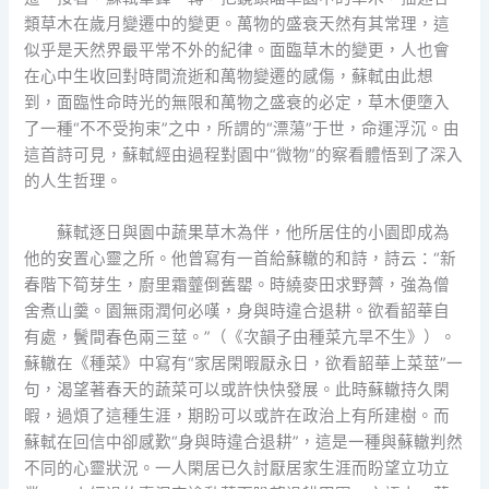
類草木在歲月變遷中的變更。萬物的盛衰天然有其常理，這
似乎是天然界最平常不外的紀律。面臨草木的變更，人也會
在心中生收回對時間流逝和萬物變遷的感傷，蘇軾由此想
到，面臨性命時光的無限和萬物之盛衰的必定，草木便墮入
了一種“不不受拘束”之中，所謂的“漂蕩”于世，命運浮沉。由
這首詩可見，蘇軾經由過程對園中“微物”的察看體悟到了深入
的人生哲理。
蘇軾逐日與園中蔬果草木為伴，他所居住的小園即成為
他的安置心靈之所。他曾寫有一首給蘇轍的和詩，詩云：“新
春階下筍芽生，廚里霜虀倒舊罌。時繞麥田求野薺，強為僧
舍煮山羹。園無雨潤何必嘆，身與時違合退耕。欲看韶華自
有處，鬢間春色兩三莖。”（《次韻子由種菜亢旱不生》）。
蘇轍在《種菜》中寫有“家居閑暇厭永日，欲看韶華上菜莖”一
句，渴望著春天的蔬菜可以或許快快發展。此時蘇轍持久閑
暇，過煩了這種生涯，期盼可以或許在政治上有所建樹。而
蘇軾在回信中卻感歎“身與時違合退耕”，這是一種與蘇轍判然
不同的心靈狀況。一人閑居已久討厭居家生涯而盼望立功立