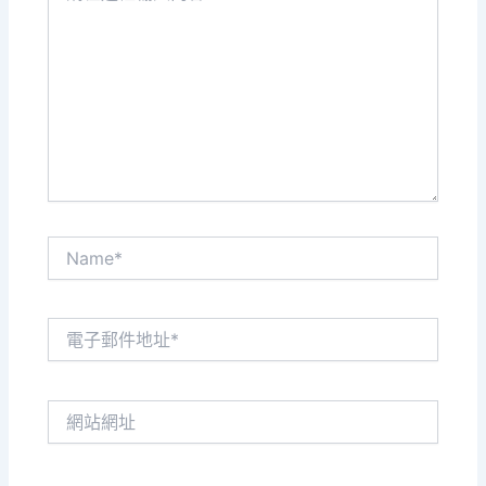
這
裡
輸
入
內
容...
Name*
電
子
郵
件
網
地
站
址
網
*
址