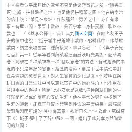
中。這看似平庸無比的雪堂不只是他悠游賞花之所、“隱幾晝
瞑”之處、拄杖盤桓之地，也是他躬耕種菜之圃。他在給李常
的信中說：“某見在東坡，作陂種稻，勞苦之中，亦自有樂
事。有屋五間，果菜十數畝，桑百余本，身耕妻蠶，聊以卒
歲也。”（《與李公擇十七首》其九
個人空間
）在給老友王子
安的信中也說：“近于城中得荒地十數畝，躬耕此中。作草屋
數間，謂之東坡雪堂。種蔬接果，聊以忘老。”（《與子安兄
七首》其一）從早年看到蔬菜發展而感嘆時光易逝、韶華易
老，到現在將種菜視為一種“聊以忘老”的方法，蘇軾經過的事
況的不只是年紀的變更、經歷的增添，更是于世事情幻中對
性命體認的愈發逼真，對人生實質的深化思慮。他發明在躬
耕田園的日常生涯中可以忘記宦途中的鉤心斗角，也不用在
意瑣事中的得掉，所謂“此心安處是吾鄉”,這種躬耕田園的生
涯就是可以或許讓貳心安的生涯。他在平常的勞作中找到了
生涯的轉義，能真正無礙地體察到性命的平庸綿長，感觸感
染到陶淵明所說的“其中有真意，欲辨已忘言”。為此，蘇軾寫
下《江城子·夢中了了醉中醒》一詞，道出了此刻本身與陶淵
明的無間：