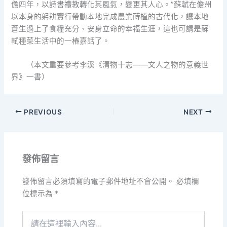
儋四年，以詩書禮教轉化其風氣，變更其人心。”蘇軾在儋州
以本身的躬耕實行帶動本地完成農業蒔植的古代化，讓本地
蒼生過上了食糧充分、安身立命的幸福生涯，這也可謂是蘇
軾種菜生活中的一樁嘉話了。
（本文重要參考李溪《清物十志——文人之物的意義世
界》一書）
PREVIOUS
NEXT
發佈留言
發佈留言必須填寫的電子郵件地址不會公開。
必填欄
位標示為
*
請
在