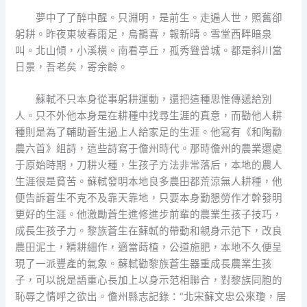
夢中了了醉中醒。只淵明，是前生。走遍人世，照舊卻
躬耕。昨夜東坡春雨足，烏鵲喜，報新晴。雪堂西畔暗泉
叫。北山傾，小溪橫。南看亭丘，孤秀聳曾城。都是斜川當
日景，吾老矣，寄余齡。
蘇軾不只本身從事躬耕運動，還把這種思惟傳遞給別
人。只不外他本身是在耕種中找尋生涯的真意，而勸他人耕
種則是為了輔助蒼生過上人給家足的生涯。他寫有《和陶勸
農六首》組詩，這些詩寫于儋州時代。那時儋州的農業還處
于原始時期，刀耕火種，生孩子方法非常落后，本地的農人
生涯很是貧苦。蘇軾發明本地良多農田都荒涼無人耕種，他
便告訴蒼生不克不及靠天靠地，只要本身勤懇勞作才幹發明
更好的生涯。他激勵蒼生進修進步前輩的農業生孩子技巧，
成長生孩子力。黎族蒼生在蘇軾的帶動和親身示范下，改良
農田泥土，精耕細作，適當蒔植，公道施肥，本地不久便呈
現了一派豐產的氣象。蘇軾勸黎族蒼生器重成長農業生孩
子，可以說是語重心長加上以身示范相聯合，對黎族同胞的
恥辱之情呼之欲出。儋州縣志記錄：“北宋蘇文忠公來瓊，居