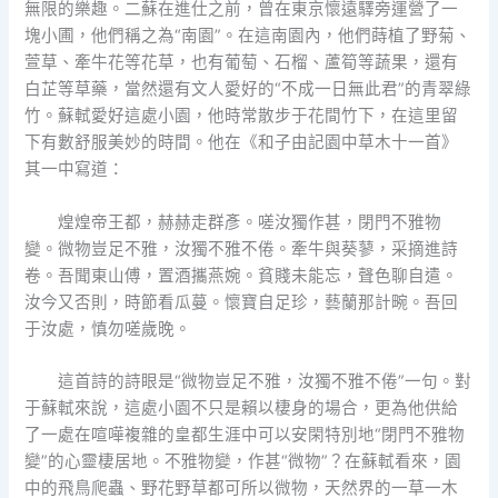
無限的樂趣。二蘇在進仕之前，曾在東京懷遠驛旁運營了一
塊小圃，他們稱之為“南園”。在這南園內，他們蒔植了野菊、
萱草、牽牛花等花草，也有葡萄、石榴、蘆筍等蔬果，還有
白芷等草藥，當然還有文人愛好的“不成一日無此君”的青翠綠
竹。蘇軾愛好這處小園，他時常散步于花間竹下，在這里留
下有數舒服美妙的時間。他在《和子由記園中草木十一首》
其一中寫道：
煌煌帝王都，赫赫走群彥。嗟汝獨作甚，閉門不雅物
變。微物豈足不雅，汝獨不雅不倦。牽牛與葵蓼，采摘進詩
卷。吾聞東山傅，置酒攜燕婉。貧賤未能忘，聲色聊自遣。
汝今又否則，時節看瓜蔓。懷寶自足珍，藝蘭那計畹。吾回
于汝處，慎勿嗟歲晚。
這首詩的詩眼是“微物豈足不雅，汝獨不雅不倦”一句。對
于蘇軾來說，這處小園不只是賴以棲身的場合，更為他供給
了一處在喧嘩複雜的皇都生涯中可以安閑特別地“閉門不雅物
變”的心靈棲居地。不雅物變，作甚“微物”？在蘇軾看來，園
中的飛鳥爬蟲、野花野草都可所以微物，天然界的一草一木