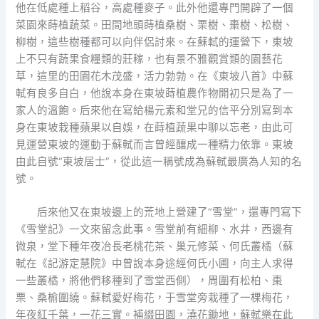
他在低處種上稻谷，高處種麥子。此外他還專門開辟了一個
菜園來蒔植蔬菜。田間地頭蒔植桑樹、栗樹、棗樹、松樹、
柳樹，這些樹種都可以向伴侶討來。在蘇軾的運營下，東坡
上不只有蔬果食糧類的莊稼，也有景不雅觀賞類的園藝花
草，這里的田園花木茂盛，活力勃勃。在《東坡八首》中蘇
軾有良多自白，他說本身在東坡蒔植農作物開初只是為了一
家人的溫飽。后來他在寫給楊元素和堂兄的信平分別寫到本
身在東坡栽種蘋果以自娛，在蒔植蔬果中聊以忘老，由此可
見運營東坡的運動于蘇軾而言曾經釀成一種精力依靠。東坡
由此自號“東坡居士”，從此這一稱號成為蘇軾最廣為人知的名
號。
后來他又在東坡邊上的荒地上營建了“雪堂”，還專門寫下
《雪堂記》一文來留念此事。雪堂前有細柳、水井，西邊有
微泉，堂下種年夜冶長老桃花茶、巢元修菜、何氏叢橘（蘇
軾在《記游定慧院》中曾說本身途經何氏小圃，向主人求得
一些叢橘，將他們移種到了雪堂西側），周圍有松柏、棗
栗、桑榆圍繞。蘇軾愛好梅花，于雪堂旁栽種了一棵梅花，
年夜紅千葉，一花三實。補綴田園，澆花鋤地，蘇軾樂在此