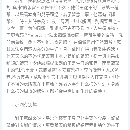
暮年，蘇軾被放逐到海南儋州，他仍然葆有在黃州時代
對“真味”的領會。到儋州后不久，他借王從軍的半畝地來種
菜，以贍養本身和兒子蘇過。為了留念此事，他寫有《擷
菜》一詩。其詩序為：“夜半喝酒，無以解酒，則擷菜煮之。
味含土膏，氣飽風露，雖粱肉不克不及及也。人生須底物，
而更貪耶？”其詩云：“秋來霜露滿東園，蘆菔生兒芥有孫。我
與何曾統一飽，不知何苦食雞豚。”在偏僻儋州仍然清貧，蘇
軾無法享用酒肉充分的生涯，只能依附自耕自種委曲過活，
他天天吃的不外就是菜園中本身蒔植的蔬菜。從土壤中采來
新穎的蔬菜，令他感觸感染到的不是生涯的艱巨，而是蔬菜
中的“味含土膏，氣飽風露”。安貧樂道，奔放瀟灑，人居陋
巷,不改其樂。蘇軾平生善于并樂于與世俗世人打交道，但他
了不得的處所就在于無論他經過的事況什么樣的生涯，身處
什么樣的周遭的狀況，都能從中體悟到生涯的樂趣。
小園有別趣
對于蘇軾來說，平常的蔬菜不只是他主要的食品，凝聚
著他對家鄉的懷念，察看蔬菜的發展經過歷程也給他帶來了