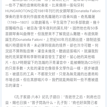
一些不了解的音樂和吹奏家。比來偶得一張匈牙利
HUNGAROTON公司1981年刊行的女鋼琴家Donatella Failoni
彈奏的意年夜利作曲家奇馬羅薩的31首奏叫曲。奇馬羅薩
（1749—1801）以歌劇著名，平生寫作了80多部歌劇，幾十
部獨唱作品，被目為“意年夜利的莫扎特”。固然他也有50多
首鋼琴奏叫曲傳世，但我歷來不了解竟這么難聽。布達佩斯
誕生的Donatella Failoni，上世紀60年月后期出道，錄制這張
唱片時還很年青，未必彈到很高的境界，卻也泠泠可聽。何
況這不算熱點音樂，灌音未幾見。聽過這張唱片，就讓我對
她的克萊蒙蒂和李斯特灌音發生了愛好，留心她的其他唱
片。在LP時期留下的浩瀚的汗青灌音中，能被轉制為CD刊行
的只是多數，大批的灌音也像很多文學作品一樣，逐步被遺
忘。被遺忘的工具，不都是欠好，只是為無見識的出書商和
市場合誤。但在黑膠唱片中，我們就能夠碰到一些不應被遺
忘的灌音。
《孔子家語·六本》記孔子語曰：“吾逝世之后，則商也日
益，賜也日損。”曾子問為什么，孔子對：“商也好與賢己者