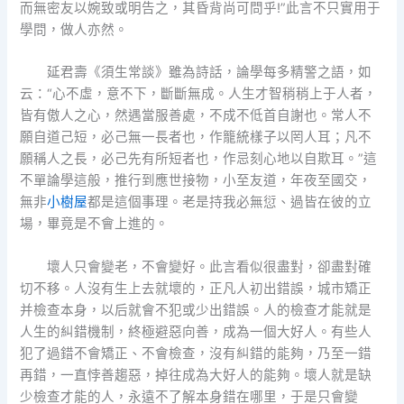
而無密友以婉致或明告之，其昏背尚可問乎!”此言不只實用于
學問，做人亦然。
延君壽《須生常談》雖為詩話，論學每多精警之語，如
云：“心不虛，意不下，斷斷無成。人生才智稍稍上于人者，
皆有傲人之心，然遇當服善處，不成不低首自謝也。常人不
願自道己短，必己無一長者也，作籠統樣子以罔人耳；凡不
願稱人之長，必己先有所短者也，作忌刻心地以自欺耳。”這
不單論學這般，推行到應世接物，小至友道，年夜至國交，
無非
小樹屋
都是這個事理。老是持我必無愆、過皆在彼的立
場，畢竟是不會上進的。
壞人只會變老，不會變好。此言看似很盡對，卻盡對確
切不移。人沒有生上去就壞的，正凡人初出錯誤，城市矯正
并檢查本身，以后就會不犯或少出錯誤。人的檢查才能就是
人生的糾錯機制，終極避惡向善，成為一個大好人。有些人
犯了過錯不會矯正、不會檢查，沒有糾錯的能夠，乃至一錯
再錯，一直悖善趨惡，掉往成為大好人的能夠。壞人就是缺
少檢查才能的人，永遠不了解本身錯在哪里，于是只會變