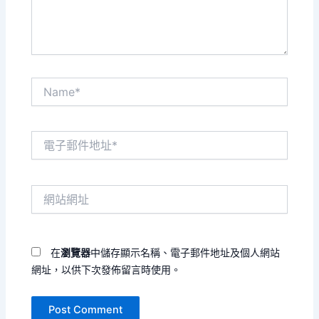
容...
Name*
電
子
郵
件
網
地
站
址
網
*
址
在
瀏覽器
中儲存顯示名稱、電子郵件地址及個人網站
網址，以供下次發佈留言時使用。