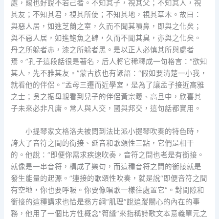
處，賜也好說不若己者。不知其子，視其父；不知其人，視
其友；不知其君，視其所使；不知其地，視其草木。故曰：
與惡人居，如進芝蘭之室，久而不聞其噴鼻，即與之化矣；
與不惡人居，如進鮑魚之肆，久而不聞其臭，亦與之化矣。
丹之所躲者赤，漆之所躲者黑。是以正人必慎其所與處者
焉。”孔子這段話很是著名，后人將它稀釋成一句格言：“欲知
其人，先不雅其友。”蒙古族也有諺語：“假如要清楚一小我，
就看他的伴侶。”孟母三遷而近學宮，是為了讓孟子接近高雅
之士；吳之振母親看到兒子的伴侶黃宗羲、高旦中，欣喜其
子未來必非凡庸。常人與人交，國與邦交，這句話都實用。
小提琴家文格洛夫被問到法比派小提琴吹奏的特色時，
誇大了音符之間的銜接、延音和歌頌性三點，它們是相干
的。他說：“即便你需求疾速吹奏，音符之間也老是有銜接。
就像是一串音符，構成了樂句，而這種音符之間的銜接就是
發生能量的起源。”連接的歌頌性吹奏，就是說“即便音符之間
有空地，你也要呼吸。你要像唱歌一樣往處置它”。對間隙和
銜接的這種講求也恰是翁方綱“肌理”說追蹤關心的內在的事
務，他用了一個比方性概念“筍縫”來指稱詩歌文本意義單元之