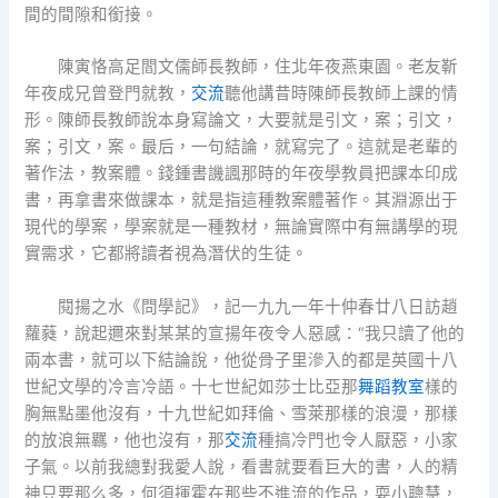
間的間隙和銜接。
陳寅恪高足閻文儒師長教師，住北年夜燕東園。老友靳
年夜成兄曾登門就教，
交流
聽他講昔時陳師長教師上課的情
形。陳師長教師說本身寫論文，大要就是引文，案；引文，
案；引文，案。最后，一句結論，就寫完了。這就是老輩的
著作法，教案體。錢鍾書譏諷那時的年夜學教員把課本印成
書，再拿書來做課本，就是指這種教案體著作。其淵源出于
現代的學案，學案就是一種教材，無論實際中有無講學的現
實需求，它都將讀者視為潛伏的生徒。
閱揚之水《問學記》，記一九九一年十仲春廿八日訪趙
蘿蕤，說起邇來對某某的宣揚年夜令人惡感：“我只讀了他的
兩本書，就可以下結論說，他從骨子里滲入的都是英國十八
世紀文學的冷言冷語。十七世紀如莎士比亞那
舞蹈教室
樣的
胸無點墨他沒有，十九世紀如拜倫、雪萊那樣的浪漫，那樣
的放浪無羈，他也沒有，那
交流
種搞冷門也令人厭惡，小家
子氣。以前我總對我愛人說，看書就要看巨大的書，人的精
神只要那么多，何須揮霍在那些不進流的作品，耍小聰慧，