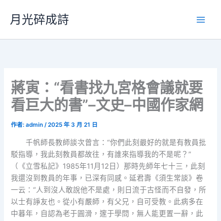
跳
月光碎成詩
至
主
要
內
容
蔣寅：“看書找九宮格會議就要
看巨大的書”–文史–中國作家網
作者:
admin
/
2025 年 3 月 21 日
千帆師長教師談次曾言：“你們此刻最好的就是有教員批
駁指導，我此刻教員都故往，有誰來指導我的不是呢？”
（《立雪私記》1985年11月12日）那時先師年七十三，此刻
我還沒到教員的年事，已深有同感。延君壽《須生常談》卷
一云：“人到沒人敢說他不是處，則日流于古怪而不自發，所
以士有諍友也。從小有嚴師，有父兄，自可受教。此病多在
中暮年，自認為老于圓滑，邃于學問，無人能更置一辭，此