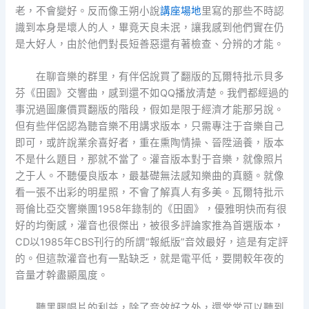
老，不會變好。反而像王朔小說
講座場地
里寫的那些不時認
識到本身是壞人的人，畢竟天良未泯，讓我感到他們實在仍
是大好人，由於他們對長短善惡還有著檢查、分辨的才能。
在聊音樂的群里，有伴侶說買了翻版的瓦爾特批示貝多
芬《田園》交響曲，感到還不如QQ播放清楚。我們都經過的
事況過圖廉價買翻版的階段，假如是限于經濟才能那另說。
但有些伴侶認為聽音樂不用講求版本，只需專注于音樂自己
即可，或許說業余喜好者，重在熏陶情操、晉陞涵養，版本
不是什么題目，那就不當了。灌音版本對于音樂，就像照片
之于人。不聽優良版本，最基礎無法感知樂曲的真髓。就像
看一張不出彩的明星照，不會了解真人有多美。瓦爾特批示
哥倫比亞交響樂團1958年錄制的《田園》，優雅明快而有很
好的均衡感，灌音也很傑出，被很多評論家推為首選版本，
CD以1985年CBS刊行的所謂“報紙版”音效最好，這是有定評
的。但這款灌音也有一點缺乏，就是電平低，要開較年夜的
音量才幹盡顯風度。
聽黑膠唱片的利益，除了音效好之外，還常常可以聽到