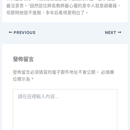
最沒意思。”固然這位師長教師最心儀的意中人就是趙蘿蕤，
但那時她就不進眼，多年后看得更明白了。
PREVIOUS
NEXT
發佈留言
發佈留言必須填寫的電子郵件地址不會公開。
必填欄
位標示為
*
請
在
這
裡
輸
入
內