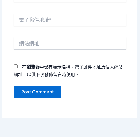
電
子
郵
件
網
地
站
址
網
*
址
在
瀏覽器
中儲存顯示名稱、電子郵件地址及個人網站
網址，以供下次發佈留言時使用。