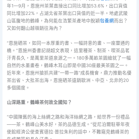
年1—9月，恩施州茶葉直接出口同比增加53.6%，出口貨值
同比增加22%，占湖北省茶葉出口貨值的近一半。地處武陵
山區腹地的鶴峰，為何能在浩繁茶產地中脫穎
包養網
而出？
又如何翻山越嶺銷往海內？
“恩施硒茶，如同一本厚重的書、一幅詩意的畫、一座靈通的
橋。”恩施州委書記胡超文表現，這里種茶、制茶、喫茶品茗
汗青長久，是萬里茶道泉源之一。180多萬畝茶園繪就了一幅
自然的水墨畫卷，鶴峰木耳山即是中國30座最美茶園之一。
近年來，恩施州搶抓共建“一帶一路”成長機會，鼎力推動名優
茶出省、大批茶出海，恩施硒茶遠銷歐洲、中亞、北非的20
多個國度。
山深路重，鶴峰茶何故全國知？
“中國陳舊的海上絲綢之路和海洋絲綢之路，給世界一份禮品
——茶。鶴峰山美水好，茶的品德生成。”從尼泊爾駐華年夜
使館經濟公使查賓德拉·普拉朱利的話中，不難窺見鶴峰茶的