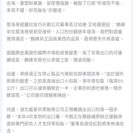
出海，重塑財產鏈、晉陞價值鏈，解脫了已經“年夜而不強、
多而不優、好而無名”的窘境。
摩洛哥提麗拉技巧計劃公司董事長艾哈維·艾哈邁德說：“鶴峰
茶在摩洛哥很是受接待，入口的份額逐年增添，我們對證量
覺得滿足。”鶴峰茶正因高東西的品質，取得更多外商喜愛。
面臨瞬息萬變的國際市場和政策變更，為了茶葉出口的可連
續成長，鶴峰茶商也以求變之態，隨波而動。
這邊，翠綠源正在停止製品勻堆和包卸車間改革。“由於國外
政策的變更，之前是直接出口小包裝，用年夜包裝（每袋50
公斤）出口可以減免關稅近一半，企業的利潤也會進一個步
驟晉陞。”公司總司理鐘美琳說。
何處，湖北龍豪茶葉無限公司正預備邁出出口的第一個步
驟。“本年4月拿到的出口權，今朝正在積極補齊缺乏運輸渠
道和專門研究人才支持等短板。”董事長胡佳紅對將來佈滿信
念。