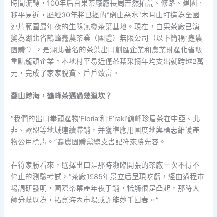
時間流轉，100年后白果茶廠廠長周吉然拓荒、修路、建園、
移平易近，歷經30年將已經的“窮山惡水”木耳山打造為全國
連片範圍最年夜的生態無機茶葉基地。現在，白果茶廠已演
變為湖北省鶴峰鑫農茶業（團體）無限公司（以下簡稱“鑫農
團體”），是湖北著名的茶葉出口創匯企業和農業財產化省級
重點龍頭企業。本地村平易近僅茶葉采摘年均支出就跨越2萬
元，完成了家家脫貧、戶戶致富。
翻山跨海，鶴峰茶邁過幾道坎？
“我們的出口拳頭產物‘Floria’和‘E’raki’鶴峰珍眉茶在中亞、北
非、歐盟等地域連續滯銷，并獲準應用國度地輿標志維護產
物公用標志。”鑫農團體黨總支書記符家勝先容。
在符家勝看來，選擇出口是那時瀕臨開張的茶廠一次不得不
停止的測驗考試，“茶廠1985年景立后呈現吃虧，經由過程市
場調研發明，國際茶葉產年夜于銷，牴觸很是凸起，那時大
師分歧以為，拓寬海內市場或許能妙手回春。”