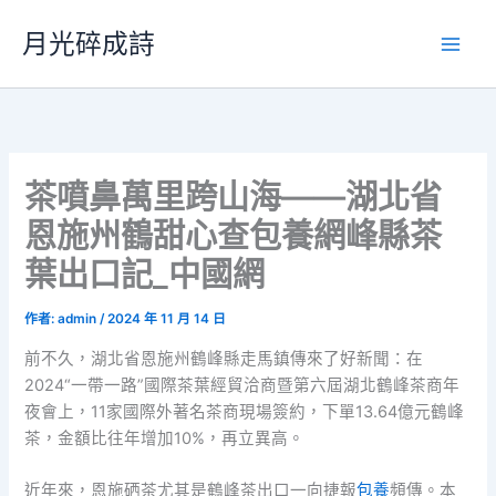
跳
月光碎成詩
至
主
要
內
容
茶噴鼻萬里跨山海——湖北省
恩施州鶴甜心查包養網峰縣茶
葉出口記_中國網
作者:
admin
/
2024 年 11 月 14 日
前不久，湖北省恩施州鶴峰縣走馬鎮傳來了好新聞：在
2024“一帶一路”國際茶葉經貿洽商暨第六屆湖北鶴峰茶商年
夜會上，11家國際外著名茶商現場簽約，下單13.64億元鶴峰
茶，金額比往年增加10%，再立異高。
近年來，恩施硒茶尤其是鶴峰茶出口一向捷報
包養
頻傳。本