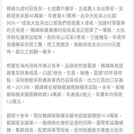
鶴峰九成村莊有茶、七成農戶種茶、五成農人支出靠茶。全
縣現有茶園40萬畝，年產量4.1萬噸，此中大批茶占比超
90%。“成長大批茶出口是我們增進農人增收、加速村落復興
的主渠道。”鶴峰縣農業鄉村局局長涂正剛算了一筆賬：大批
茶和名優茶加起來，有的茶山可采5季茶，引進機采，年夜年
夜緩解采茶用工難、用工貴題目，每畝保底支出5000元擺
佈，能比之前翻一番多。
想要在海內保有市場占有率，品德依然是霸道。鶴峰縣高度
器重茶財產成長，凸起“綠色、生態、無機、富硒”四年夜特
點，深刻推動茶財產高東西的品質成長，出力打造出口茶基
地。2013年，鶴峰縣在鄔陽鄉展開無機茶試點。本年，鄔陽
鄉無機茶園面積跨越1.4萬畝，年產值2億元，茶農年均增收
1.2萬元。
歷經十余年，現在鶴峰縣無機茶基地認證面積達10.9萬畝，
範圍居全國第一。鶴峰縣在做好品德的同時，還聚焦延鏈補
鏈、集群成長、配套辦事等短板，從供給鏈進手推進大批茶