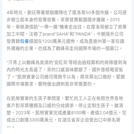
4年時光，劉玨帶著營銷團隊往了摩洛哥50多個市鎮，公司逐
步樹立起本身的發賣收集，茶葉發賣範圍穩步擴展。2015
年，翠綠源借助“一帶一路”機會走出往，在摩洛哥樹立了商業
加工中間，注冊了brand“SAHA”和“PANDA”，今朝境外公司
發賣額
包養
穩固在1200萬美元擺佈，成為恩施州第一家在國
外建廠的企業，也成為了鶴峰茶走向國際市場的一個窗口。
“汗青上以鶴峰為泉源的‘宜紅茶’等經由過程鄭和的商隊運到海
內的時光太長遠了，茶的口感滋味都變了，國外曾經喝習氣
了。”凱榮實業公司總司理周平以為，將茶葉出口做好，緊跟
國際市場需求，實時做出調劑是非常需要的。
在凱榮實業的生孩子車間里，繁忙的工人正在依照世界各地
客戶對茶葉種類及口感的分歧請求，停止定制生孩子。據清
楚，2023年，凱榮實業完成產量8100噸、產值2.04億元，完
成出口創匯3300萬美元，在湖北省茶企自營出口中排名第
一。