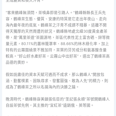
生成麗質和長久汗青。
“客來鶴峰無須問，茶噴鼻即是引路人。”鶴峰縣縣長王兵先
容，鶴峰茶生態、優質、安康的特質是它走出年夜山、走向
海內最年夜的底氣。鶴峰茶之汗青不成謂不殘暴，這離不開
得天獨厚的天然周遭的狀況。鶴峰縣地處北緯30度黃金產茶
帶，是“萬里茶道”茶園源地，茶區代表性泥土富含硒、鋅等微
量元素，80.11%的叢林籠罩率、88.66%的林木綠化率，加上
特有的云霧圍繞景不雅加持，茶葉的芬芳成分和氨基酸含量
較高。“好山好水產好茶，云霧山中出好茶”，道出了鶴峰茶高
品德的奧妙。
假如說盡佳的資本天賦可遇而不成求，那么鶴峰人“開放包
涵、勤奮樸素、固執尋求、發奮圖強、敢為人先”的精力，則
成為了鶴峰茶之所以名揚海內的決勝之鑰。
晚清時代，鶴峰縣容美鎮張佐臣的“圣記張永順”茶號開鶴峰人
自設茶號先例，其主推的“宜紅茶”遠銷俄、英等國。