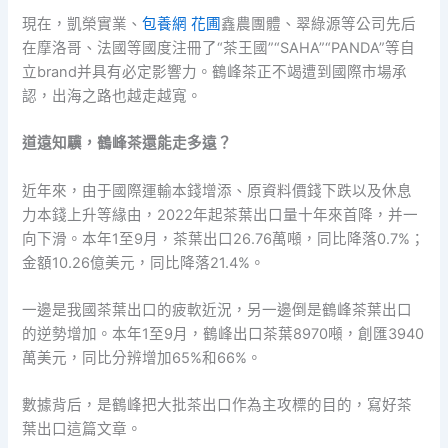
現在，凱榮實業、
包養網 花圃
鑫農團體、翠綠源等公司先后
在摩洛哥、法國等國度注冊了“茶王國”“SAHA”“PANDA”等自
立brand并具有必定影響力。鶴峰茶正不竭遭到國際市場承
認，出海之路也越走越寬。
道遠知驥，鶴峰茶還能走多遠？
近年來，由于國際運輸本錢增添、原資料價錢下跌以及休息
力本錢上升等緣由，2022年起茶葉出口量十年來首降，并一
向下滑。本年1至9月，茶葉出口26.76萬噸，同比降落0.7%；
金額10.26億美元，同比降落21.4%。
一邊是我國茶葉出口的疲軟近況，另一邊倒是鶴峰茶葉出口
的逆勢增加。本年1至9月，鶴峰出口茶葉8970噸，創匯3940
萬美元，同比分辨增加65%和66%。
數據背后，是鶴峰把大批茶出口作為主攻標的目的，寫好茶
葉出口這篇文章。