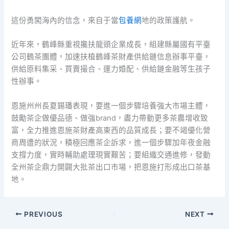
這份勇闖海內的信念，來自于當
包養網
地的政策護航。
近年來，鶴峰縣重視攙扶龍頭企業成長，組建縣屬國有平臺
公司鶴茶團體，加速扶植鶴峰茶財產供給鏈信息辦事平臺，
供給原料集采、買賣撮合、運力婚配、供給鏈金融等生孩子
性辦事。
恩施州州長夏錫璠表現，要進一個步驟培養強大市場主體，
鼓勵茶企做優品德、做強brand，盡力帶動更多茶農增收致
富，全力推進恩施茶財產高東西的品質成長；要不竭優化營
商周遭的狀況，積極回應茶企訴求，進一個步驟加年夜金融
支撐力度，實時輔助處理現實艱苦；要組織交通進修，發動
全州茶企鼎力開闢大批茶出口市場，把恩施打形成出口茶基
地。
PREVIOUS
NEXT