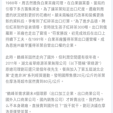
1988年，周吉然擔負白果茶廠司理，在白果鎮黨委、當局的
引導下多方籌集資金，為了讓茶葉知足出口尺度，遷廠到周
遭的狀況絕對更好的花橋村。顛末兩輪技巧改革和裝備更換
新的資料后，爭奪到了紅碎茶出口打算。“為了進步品德，聘
任紅茶制作徒弟領導，昔時就生孩子紅碎茶300噸，出口到俄
羅斯，茶廠也走出了窘境。”符家勝說，初見成效后在出口上
持續下工夫，在1991年，白果茶廠獲得茶葉出口運營權，成
為恩施州最早獲得茶葉自營出口權的企業。
此時，鶴峰茶固然走向了國外，但利潤空間還有很年夜。
2011年，湖北省翠綠源茶業無限公司（以下簡稱“翠綠源”）
原總司理劉玨還只是個年夜先生，餐與加入了第五屆湖北企
業“走進非洲”系列經貿運動，發明國際售價20元/公斤的茶葉
在摩洛哥超市居然賣到80元/公斤。
“鶴峰茶需求顛末4個環節（出口加工企業、出口商業公司、
國外入口商業公司、國內銷售公司）才幹賣出往，我們為什
么不本身建廠，直接賣到國外往？”說干就干，劉玨決議在摩
洛哥運營茶葉。