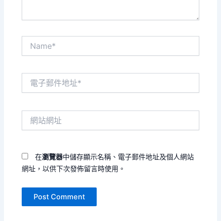
Name*
電
子
郵
件
網
地
站
址
網
*
址
在
瀏覽器
中儲存顯示名稱、電子郵件地址及個人網站
網址，以供下次發佈留言時使用。