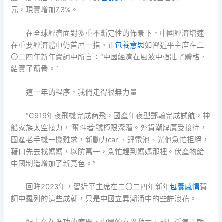
元，現實增加7.3%。
在全球經濟面對多重不斷定性的佈景下，中國經濟增速
在重要經濟體中仍首屈一指。正
包養意思
如習近平主席在二
〇二四年新年賀詞中所言：“中國經濟在風波中強壯了體格、
結實了筋骨。”
這一年的程序，我們走得很無力量
“C919年夜飛機完成商飛，國產年夜型郵輪完成試航，神
船家族太空接力，‘奮斗者’號極限深潛。外貨潮牌廣受接待，
國產老手機一機難求，新動力car 、鋰電池、光他急忙拒絕，
藉口先去找媽媽，以防萬一，急忙趕到媽媽那裡。伏產物給
中國制造增加了新亮色。”
回眸2023年，習近平主席在二〇二四年新年
包養感情
賀
詞中羅列的這些成就，只是中國立異潮涌中的些許浪花。