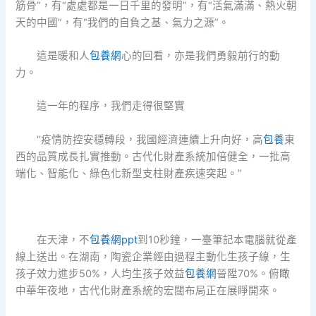
筋骨”，有“處處都是一日千里的發明”，有“活氣滿滿、熱火朝
天的中國”，有“我們的自負之基、氣力之源”。
這是暖和人
包養網
心的回看，亦是我們勇毅前行的動
力。
這一年的程序，我們走得很堅實
“疫情防控安穩轉段，我國經濟連續上升向好，高
包養
東
西的品質成長扎實推動。古代化財產系統加倍健全，一批高
端化、智能化、綠色化新型支柱財產疾速突起。”
在天津，不
包養網ppt
到10秒鐘，一臺筆記本電腦就從產
線上送出。在湖南，陶瓷企業經由過程主動化生孩子線，生
孩子效力進步50%，人均生孩子效益
包養網
晉陞70%。俯瞰
中華年夜地，古代化財產系統的宏闊布局正在展睜開來。