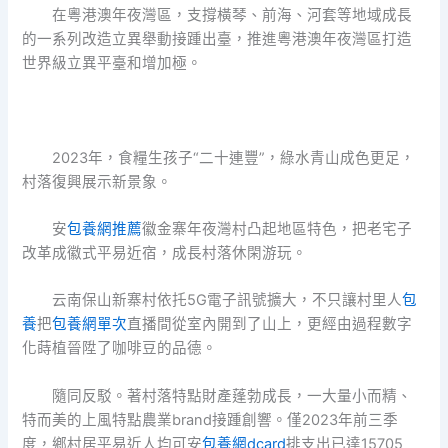
在粵港澳年夜灣區，支撐橫琴、前海、河套等地域成長
的一系列改造立異舉動接踵出臺，推進粵港澳年夜灣區打造
世界級立異平臺和增加極。
2023年，食糧生孩子“二十連豐”，綠水青山成色更足，
村落復興展示新景象。
安
包養網推薦
徽金寨年夜灣村凸起地區特色，把老宅子
改革成徽式平易近宿，成長村落休閑游玩。
云南保山新寨村依托5G電子訊號擴大，不只讓村里人
包
養
把
包養網單次
直播間從室內開到了山上，更經由過程數字
化蒔植晉陞了咖啡豆的品德。
隨同反駁。著村落特點財產蓬勃成長，一大量小而精、
特而美的上風特點農業brand接踵創響。僅2023年前三季
度，鄉村居平易近人均可安
包養網dcard
排支出已達15705