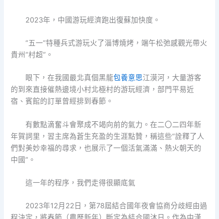
2023年，中國游玩經濟跑出復蘇加快度。
“五一”特種兵式游玩火了淄博燒烤，端午松弛感觀光帶火
貴州“村超”。
眼下，在我國最北真個黑龍
包養意思
江漠河，大量游客
的到來直接催熱邊境小村北極村的游玩經濟，部門平易近
宿、賓館的訂單曾經排到春節。
有數點滴奮斗會聚成不竭向前的氣力。在二〇二四年新
年賀詞里，習主席為蒼生充盈的生涯點贊，稱這些“詮釋了人
們對美妙幸福的尋求，也展示了一個活氣滿滿、熱火朝天的
中國”。
這一年的程序，我們走得很顯底氣
2023年12月22日，第78屆結合國年夜會協商分歧經由過
程決定，將春節（農歷新年）斷定為結合國沐日。作為中漢