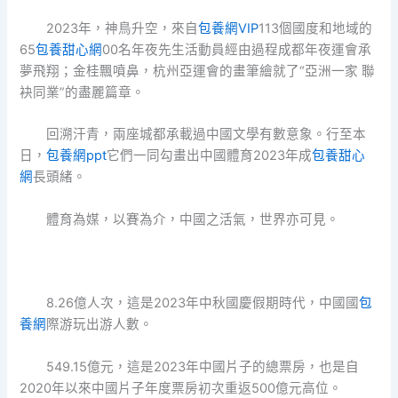
2023年，神鳥升空，來自
包養網VIP
113個國度和地域的
65
包養甜心網
00名年夜先生活動員經由過程成都年夜運會承
夢飛翔；金桂飄噴鼻，杭州亞運會的畫筆繪就了“亞洲一家 聯
袂同業”的盡麗篇章。
回溯汗青，兩座城都承載過中國文學有數意象。行至本
日，
包養網ppt
它們一同勾畫出中國體育2023年成
包養甜心
網
長頭緒。
體育為媒，以賽為介，中國之活氣，世界亦可見。
8.26億人次，這是2023年中秋國慶假期時代，中國國
包
養網
際游玩出游人數。
549.15億元，這是2023年中國片子的總票房，也是自
2020年以來中國片子年度票房初次重返500億元高位。