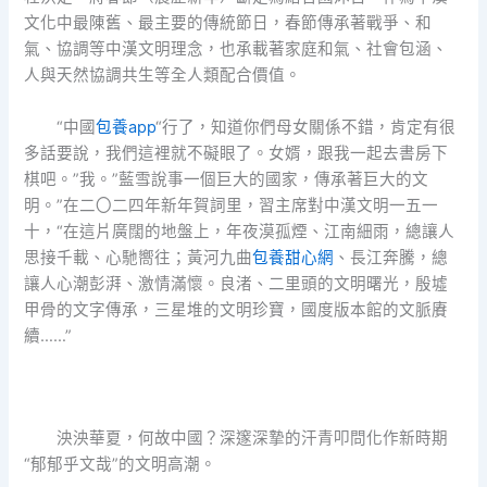
文化中最陳舊、最主要的傳統節日，春節傳承著戰爭、和
氣、協調等中漢文明理念，也承載著家庭和氣、社會包涵、
人與天然協調共生等全人類配合價值。
“中國
包養app
“行了，知道你們母女關係不錯，肯定有很
多話要說，我們這裡就不礙眼了。女婿，跟我一起去書房下
棋吧。”我。”藍雪說事一個巨大的國家，傳承著巨大的文
明。”在二〇二四年新年賀詞里，習主席對中漢文明一五一
十，“在這片廣闊的地盤上，年夜漠孤煙、江南細雨，總讓人
思接千載、心馳嚮往；黃河九曲
包養甜心網
、長江奔騰，總
讓人心潮彭湃、激情滿懷。良渚、二里頭的文明曙光，殷墟
甲骨的文字傳承，三星堆的文明珍寶，國度版本館的文脈賡
續……”
泱泱華夏，何故中國？深邃深摯的汗青叩問化作新時期
“郁郁乎文哉”的文明高潮。