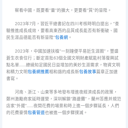
察看中國，既要看“量”的擴大，更要看“質”的晉陞。
2023年7月，習近平總書記在四川考核時明白提出，“查
驗推進成長成效，要看高東西的品質成長能否有新衝破、國
民生涯品德能否有新晉陞”
包養網
。
2023年，中國加速扶植“一刻鐘便平易近生涯圈”，豐盛
蒼生衣食住行；斷定首批63個全國文明財產賦能村落復興試
點名單……繚繞知足國民日益增加的美妙生涯需求，物資文明
和精力文明
包養網推薦
相和諧的成長新
包養故事
篇章正加速
書寫。
河南、浙江、山東等多地發布增進夜經濟成長的政策，
鄭州激勵商家延時運營，深圳解鎖“路邊攤”，蘭州答應并規范
店家“外擺”……夜間花費的場景和時上進一個步驟延長，人們
的花費豪情
包養管道
也被進一個步驟撲滅。