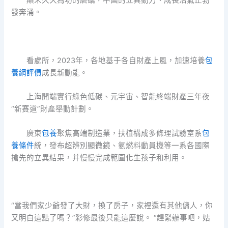
顛末久久為功的磨礪，中國的立異動力、成長活氣正勃
發奔涌。
看處所，2023年，各地基于各自財產上風，加速培養
包
養網評價
成長新動能。
上海開端實行綠色低碳、元宇宙、智能終端財產三年夜
“新賽道”財產舉動計劃。
廣東
包養
聚焦高端制造業，扶植構成多條理試驗室系
包
養條件
統，發布超辨別顯微鏡、氨燃料動員機等一系各國際
搶先的立異結果，并慢慢完成範圍化生孩子和利用。
“當我們家少爺發了大財，換了房子，家裡還有其他傭人，你
又明白這點了嗎？”彩修最後只能這麼說。 “趕緊辦事吧，姑