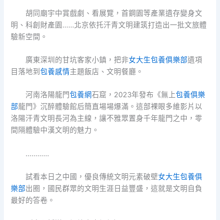
胡同廟宇中賞戲劇、看展覽，首鋼園等產業遺存變身文
明、科創財產園……北京依托汗青文明建筑打造出一批文旅體
驗新空間。
廣東深圳的甘坑客家小鎮，把非
女大生包養俱樂部
遺項
目落地到
包養感情
主題飯店、文明餐廳。
河南洛陽龍門
包養網
石窟，2023年發布《無上
包養俱樂
部
龍門》沉醉體驗館后簡直場場爆滿。這部裸眼多維影片以
洛陽汗青文明長河為主線，讓不雅眾置身千年龍門之中，零
間隔體驗中漢文明的魅力。
…………
試看本日之中國，優良傳統文明元素破壁
女大生包養俱
樂部
出圈，國民群眾的文明生涯日益豐盛，這就是文明自負
最好的答卷。