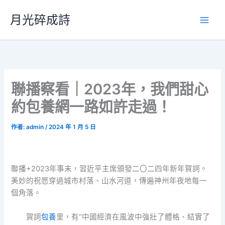
跳
月光碎成詩
至
主
要
內
容
聯播察看｜2023年，我們甜心
約包養網一路如許走過！
作者:
admin
/
2024 年 1 月 5 日
聯播+2023年事末，習近平主席頒發二〇二四年新年賀詞。
美妙的祝愿穿過城市村落、山水河道，傳遍神州年夜地每一
個角落。
賀詞
包養
里，有“中國經濟在風波中強壯了體格、結實了