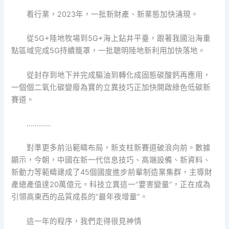
看行業，2023年，一批新財產、新業態加快涌現。
從5G+陸地牧場到5G+海上鉆井平臺，跟著我國沿海重
點區域完成5G持續籠罩，一批聰明陸地新利用加快落地。
從封存到地下并完成驅油到轉化成固態碳酸鈣再應用，
一個個二氧化碳變廢為寶的立異技巧正加快開啟綠色低碳新
賽道。
…………
對準更多前沿範疇布局，新支柱新賽道破浪向前。數據
顯示，今朝，中國在新一代信息技巧、高端設備、新資料、
新動力等範疇建成了45個國度進步前輩制造業集群，主導財
產總產值達20萬億元。科技立異這一“要害變量”，正在成為
引領高東西的品質成長的“最年夜增量”。
這一年的程序，我們走得很見神情