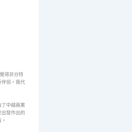
覺得非分特
新伴侶。我代
啟了中越兩黨
安出發作出的
看。