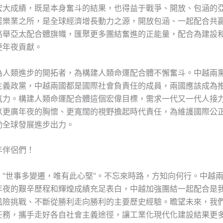
宏大成績，既是本身奮斗的結果，也得益于戰爭、開放、包涵的
居樂業之所，是全球經濟增長動力之源，開放包涵、一起配合共
高舉亞太配合體旗幟，匯聚更多團結奮進的正能量，配合為建設
更年夜貢獻。
為人類進步的開拓者，為構建人類命運配合體不懈奮斗。中越兩
主義政黨，中越兩國都是國際社會負責任的成員，兩國應該成為
氣力。構建人類命運配合體這個宏偉目標，需求一代又一代人接
以更廣年夜的胸懷、更寬闊的視野擔起時代責任，為維護國際公
動全球發展進步出力。
年伴侶們！
：“世事多變遷，唯有此心堅”。不忘來時路，方知向何行。中越
年夜的艱辛歷程和輝煌成績充足表白，中越加強團結一起配合是
風險挑戰、不斷從勝利走向勝利的主要歷史經驗。瞻望未來，我
任務，攜手走好各自社會主義途徑，讓工業化現代化建設結果更