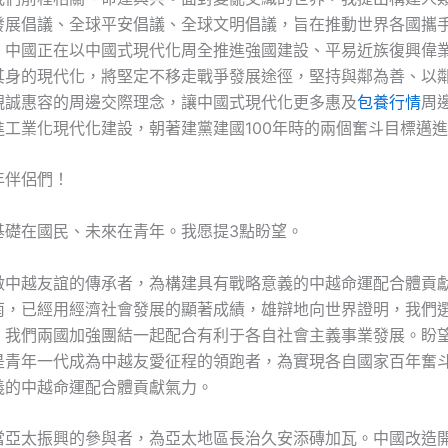
發展倡議、全球平安倡議、全球文明倡議，旨在推動世界各國攜
，中國正在以中國式現代化周全推進強國建設、平易近族復興偉
其身的現代化，將堅定不移走戰爭發展途徑，堅持與鄰為善、以
親誠惠容的周邊交際理念，讓中國式現代化更多惠及
包養行情
周
進工業化現代化建設，朝著建黨建國100年時的兩個奮斗目標邁
年伴侶們！
基礎在國民、未來在青年。我愿提3點盼望。
做中越友誼的傳承者，為構建具有戰略意義的中越命運配合體貢
南，已經用經濟社會發展的顯著成績，雄辯地向世界證明，我們
，我們兩國加強團結一起配合有利于各自社會主義事業發展。盼
是青年一代成為中越友愛征程的領跑者，為實現各自國家百年奮
義的中越命運配合體貢獻氣力。
當亞太振興的參與者，為亞太地區長治久安添磚加瓦。中國改造