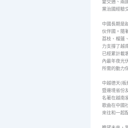
愛交通、兩
黨治國經驗
中國長期是
伙伴國。隨
荔枝、榴蓮
力支撐了越
已經累計載
內最年夜光
所需的動力
中越德天(
暨邊境省份
名著在越南
歌曲在中國
來往和一起
瞻望未來，