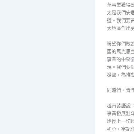
革事業獲得
太是我們安
道。我們要
太地區作出
盼望你們敢
國的馬克思
事業的中堅
現。我們要
發聲，為推
同道們、青
越南諺語說
事業發展壯
途徑上一切
初心，牢記