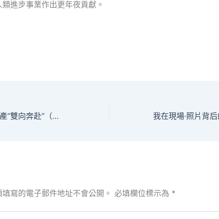
人類進步事業作出更年夜貢獻。
盡力完成科技和財產“雙向奔赴”（科技視點·走近優良創查包養行情新團隊）_中國網
須填寫的電子郵件地址不會公開。
必填欄位標示為
*