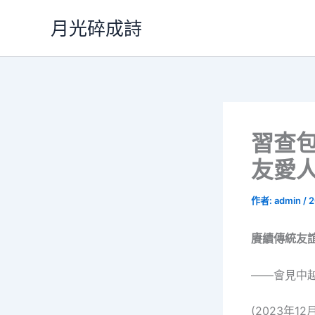
跳
月光碎成詩
至
主
要
內
容
習查
友愛
作者:
admin
/
2
賡續傳統友
——會見中
(2023年12