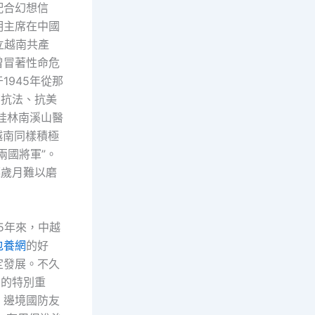
配合幻想信
明主席在中國
立越南共產
曾冒著性命危
945年從那
南抗法、抗美
桂林南溪山醫
越南同樣積極
兩國將軍”。
嶸歲月難以磨
5年來，中越
包養網
的好
定發展。不久
系的特別重
、邊境國防友