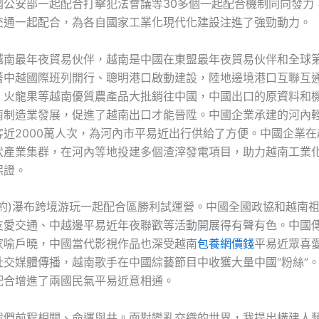
國公安部一起配合打擊犯法會議等30多個一起配合機制同向發力
交通一起配合，為各自國家工業化現代化建設注進了強勁動力。
越南最年夜貿易伙伴，越南是中國在東盟最年夜貿易伙伴和全球
著中越國際班列開行、聰明港口啟動建設，陸地邊境港口互聯互
、火龍果等越南優質農產品大批銷往中國，中國出口的原資料和
南制造業發展，促進了越南出口才能晉陞。中國企業承建的河內輕
客近2000萬人次，為河內市平易近出行供給了方便。中國企業在
伏產業集群，在河內等地投建多個渣滓發電項目，助力越南工業
保證。
板約)瀑布跨境游玩一起配合區勝利試運營。中國全國政協和越南
友愛交通、中越邊平易近年夜聯歡等活動開展得有聲有色。中國
家喻戶曉，中國當代影視作品也深受越南
包養網價錢
平易近眾喜
社交媒體傳播，越南歌手在中國綜藝節目中收獲大量中國“粉絲”
配合增進了兩國民氣平易近意相通。
我們前程相關、命運與共。面對變亂交織的世界，我提出構建人