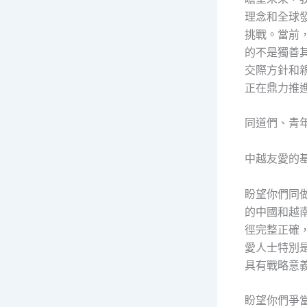
理念和全球
挑戰。當前
的不是獨善
交際方針和
正在鼎力推
同道們、青
中越友愛的
盼望你們同
的中國和越
徑完整正確
愛人士特別
具有戰略意
盼望你們爭