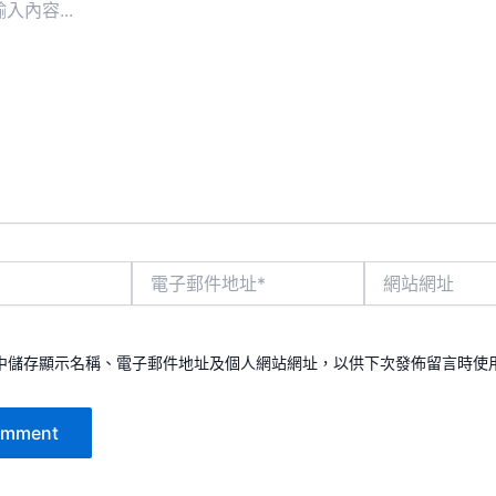
電
網
子
站
郵
網
件
址
地
中儲存顯示名稱、電子郵件地址及個人網站網址，以供下次發佈留言時使
址
*