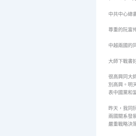
中共中心總
尊重的阮富
中越兩國的
大師下戰書
很高興同大
別高興。明
表中國黨和
昨天，我同
兩國關系發
嚴重戰略決