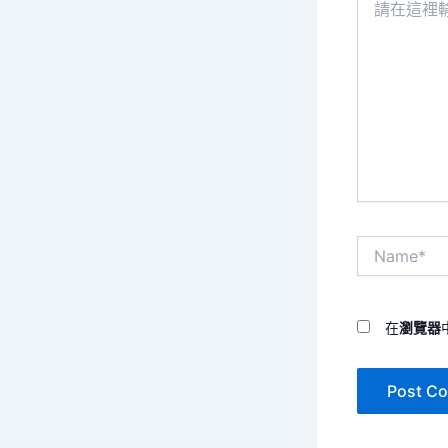
在
這
裡
輸
入
內
容...
Name*
在
瀏覽器