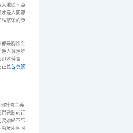
亞太地區。亞
贏才是人間邪
和諧繁榮的亞
黨都是胸懷全
推進人類進步
力跑才幹實
正正義
包養網
兩國社會主義
我們戰勝前行
們要始終不忘
多惠及兩國國