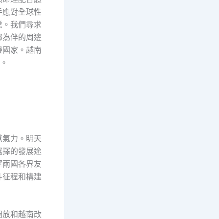
手應對全球性
業。我們尋求
鄰為伴的周邊
邊國家。越南
進。
獻氣力。明天
選擇的發展途
望兩國各界友
斗征程和構建
開放和越南改