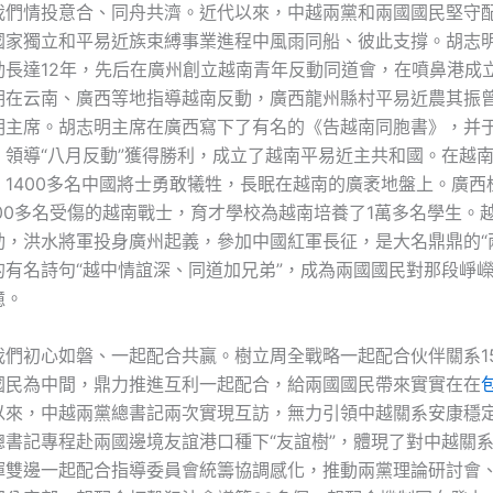
我們情投意合、同舟共濟。近代以來，中越兩黨和兩國國民堅守
國家獨立和平易近族束縛事業進程中風雨同船、彼此支撐。胡志
動長達12年，先后在廣州創立越南青年反動同道會，在噴鼻港成
期在云南、廣西等地指導越南反動，廣西龍州縣村平易近農其振
明主席。胡志明主席在廣西寫下了有名的《告越南同胞書》，并于1
，領導“八月反動”獲得勝利，成立了越南平易近主共和國。在越
，1400多名中國將士勇敢犧牲，長眠在越南的廣袤地盤上。廣西
000多名受傷的越南戰士，育才學校為越南培養了1萬多名學生。
動，洪水將軍投身廣州起義，參加中國紅軍長征，是大名鼎鼎的“
的有名詩句“越中情誼深、同道加兄弟”，成為兩國國民對那段崢
憶。
我們初心如磐、一起配合共贏。樹立周全戰略一起配合伙伴關系1
國民為中間，鼎力推進互利一起配合，給兩國國民帶來實實在在
以來，中越兩黨總書記兩次實現互訪，無力引領中越關系安康穩
總書記專程赴兩國邊境友誼港口種下“友誼樹”，體現了對中越關
揮雙邊一起配合指導委員會統籌協調感化，推動兩黨理論研討會