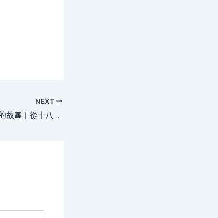
NEXT
我在現場·照片背后的故事丨從十八洞村動身，奔赴“詩與遠方”_中國查覓包養價錢網