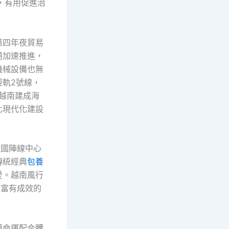
，有用促進治
第四年夜貿易
通加速推進，
機械設備也無
軌2號線，
越南建成海
化現代化建設
祖國陣線中心
傳統經典
包養
愛。越南風行
。富有成效的
類命運配合體