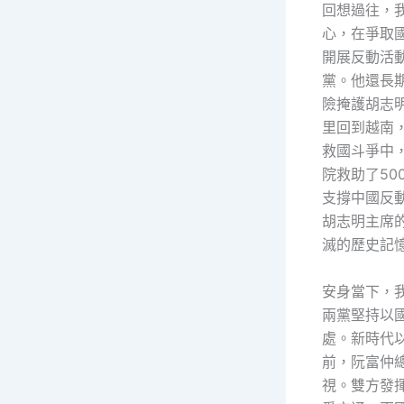
回想過往，
心，在爭取
開展反動活
黨。他還長
險掩護胡志
里回到越南
救國斗爭中
院救助了5
支撐中國反
胡志明主席
滅的歷史記
安身當下，
兩黨堅持以
處。新時代
前，阮富仲
視。雙方發