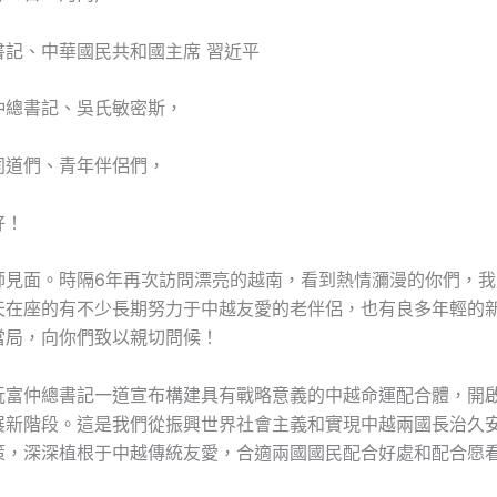
書記、中華國民共和國主席 習近平
仲總書記、吳氏敏密斯，
同道們、青年伴侶們，
好！
師見面。時隔6年再次訪問漂亮的越南，看到熱情瀰漫的你們，我
天在座的有不少長期努力于中越友愛的老伴侶，也有良多年輕的
當局，向你們致以親切問候！
阮富仲總書記一道宣布構建具有戰略意義的中越命運配合體，開
展新階段。這是我們從振興世界社會主義和實現中越兩國長治久
策，深深植根于中越傳統友愛，合適兩國國民配合好處和配合愿