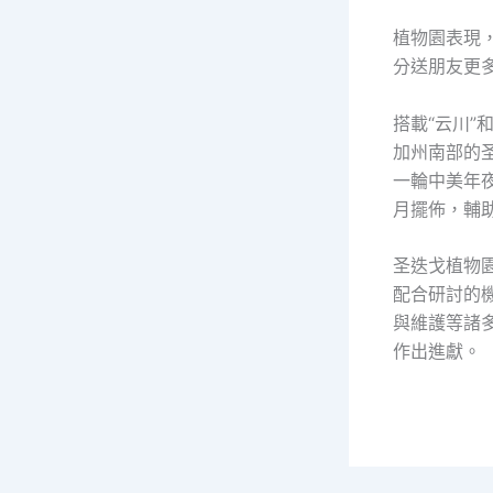
植物園表現，
分送朋友更
搭載“云川”
加州南部的圣
一輪中美年夜
月擺佈，輔
圣迭戈植物
配合研討的機
與維護等諸
作出進獻。