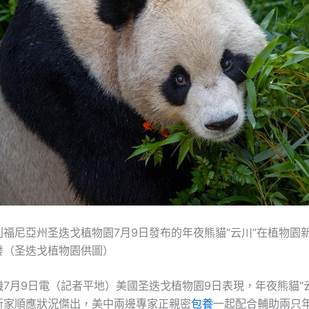
利福尼亞州圣迭戈植物園7月9日發布的年夜熊貓“云川”在植物園
發（圣迭戈植物園供圖）
7月9日電（記者平地）美國圣迭戈植物園9日表現，年夜熊貓“云
新家順應狀況傑出，美中兩邊專家正親密
包養
一起配合輔助兩只