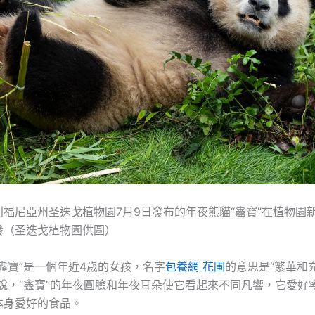
利福尼亞州圣迭戈植物園7月9日發布的年夜熊貓“鑫寶”在植物園
發（圣迭戈植物園供圖）
鑫寶”是一個年近4歲的女孩，名字
包養網 花圃
的意思是“繁華和
園說，“鑫寶”的年夜圓臉和年夜耳朵使它看起來不同凡響，它愛好
本身愛好的食品。