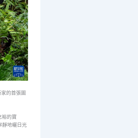
新家的首張圖
充裕的寶
寧靜地曬日光