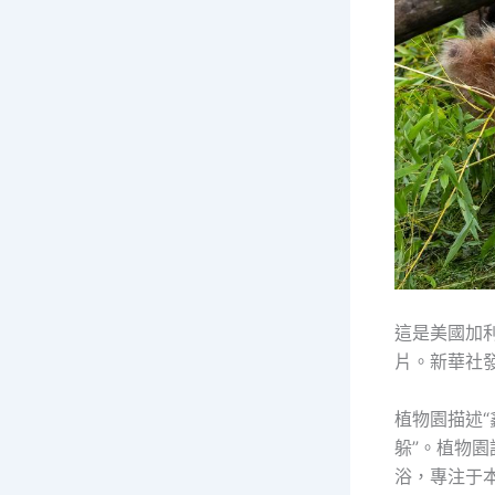
這是美國加
片。新華社
植物園描述“
躲”。植物
浴，專注于