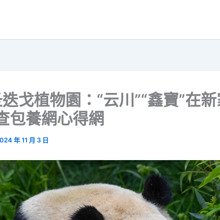
迭戈植物園：“云川”“鑫寶”在
查包養網心得網
024 年 11 月 3 日