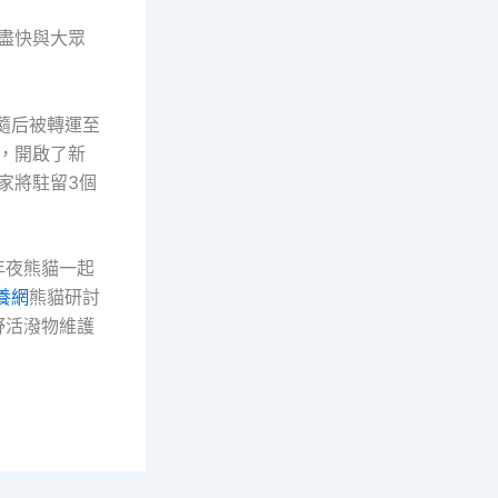
會盡快與大眾
，隨后被轉運至
園，開啟了新
家將駐留3個
年夜熊貓一起
養網
熊貓研討
野活潑物維護