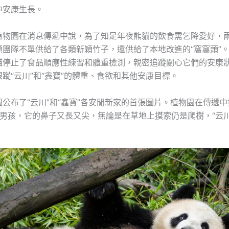
中安康生長。
植物園在消息傳遞中說，為了知足年夜熊貓的飲食需乞降愛好，
顧團隊不單供給了各類新穎竹子，還供給了本地改進的“窩窩頭”
貓停止了食品順應性練習和體重檢測，親密追蹤關心它們的安康
蹤“云川”和“鑫寶”的體重、食欲和其他安康目標。
公布了“云川”和“鑫寶”各安閒新家的首張圖片。植物園在傳遞中
的男孩，它的鼻子又長又尖，無論是在草地上摸索仍是爬樹，“云川
。