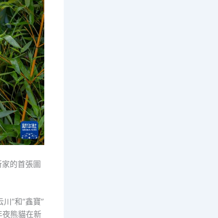
新家的首張圖
川”和“鑫寶”
年夜熊貓在新