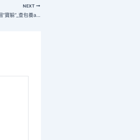
NEXT
發掘好縣域游玩這個“寶躲”_查包養app中國網