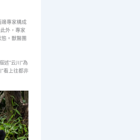
兩邊專家構成
。此外，專家
狀態。獸醫團
描述“云川”為
”看上往都非