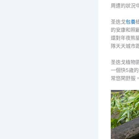
周遭的狀況
圣迭戈
包養
的安康和照
還對年夜熊
隊天天城市跟
圣迭戈植物園
一個快5歲
常悠閑舒服