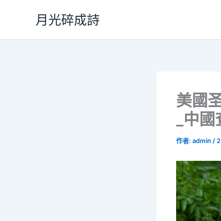
跳
月光碎成詩
至
主
要
內
容
美國圣
_中國
作者:
admin
/
2