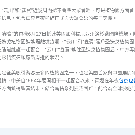
“云川”和“鑫寶”近幾周內還不會與大眾會晤，可是植物園方面
多信息，包含兩只年夜熊貓正式與大眾會晤的每日天期。
和“鑫寶”的包機6月27日抵達美國加利福尼亞州洛杉磯國際機場
迭戈植物園進進隔離檢疫期。“云川”和“鑫寶”落戶圣迭戈植物
熊貓維護一起配合。“云川”“鑫寶”進住圣迭戈植物園后，中方專
助它們疾速順應新周遭的狀況。
園是全美吸引游客最多的植物園之一，也是美國首家與中國展開
構。中美自1994年展開相干一起配合以來，兩邊在年夜
包養
包
多方面獲得豐富結果，結合霸佔系列技巧困難，配合為全球瀕危