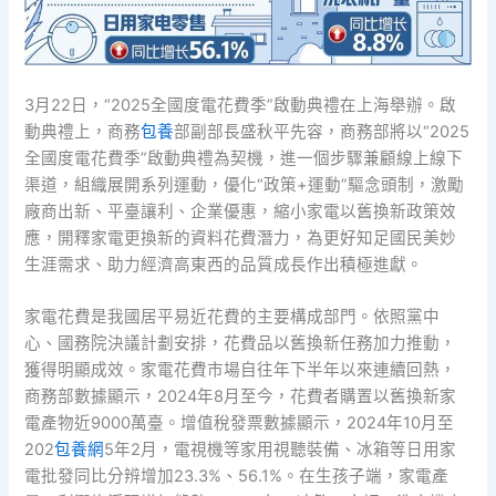
3月22日，“2025全國度電花費季”啟動典禮在上海舉辦。啟
動典禮上，商務
包養
部副部長盛秋平先容，商務部將以“2025
全國度電花費季”啟動典禮為契機，進一個步驟兼顧線上線下
渠道，組織展開系列運動，優化“政策+運動”驅念頭制，激勵
廠商出新、平臺讓利、企業優惠，縮小家電以舊換新政策效
應，開釋家電更換新的資料花費潛力，為更好知足國民美妙
生涯需求、助力經濟高東西的品質成長作出積極進獻。
家電花費是我國居平易近花費的主要構成部門。依照黨中
心、國務院決議計劃安排，花費品以舊換新任務加力推動，
獲得明顯成效。家電花費市場自往年下半年以來連續回熱，
商務部數據顯示，2024年8月至今，花費者購置以舊換新家
電產物近9000萬臺。增值稅發票數據顯示，2024年10月至
202
包養網
5年2月，電視機等家用視聽裝備、冰箱等日用家
電批發同比分辨增加23.3%、56.1%。在生孩子端，家電產