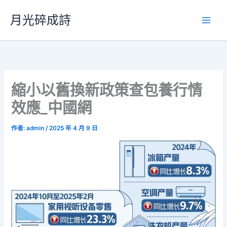
跳
月光碎成詩
至
主
要
內
容
縮小以舊換新政策查包養行情
效應_中國網
作者:
admin
/
2025 年 4 月 9 日