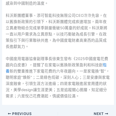
感染到中國制造的溫度。
科沃斯團體董事、添可智能科技無限公司CEO冷泠先容，在
以舊換新政策的引領下，科沃斯團體完成疾速增加，兩年夜
立異產物組合完成單季銷量衝破50萬臺的好成就。科沃斯將
一直以用戶需求為立異原點，以技巧衝破為成長引擎，在政
策指引下與行業聯袂共進，為中國度電財產高東西的品質成
長進獻氣力。
中國度用電器協會副理事長徐東生發布《2025中國度電花費
趨向白皮書》，提醒了在家電以舊換新政策盈利和科技創
包
養
新的雙重推進下家電花費的六年夜趨向。一是家電換“智”，
聰明家庭“煥新”；二是綠色低碳，深刻人心；三是安康與家電
深度融會，引領生涯方法進級；四是家電融進居室周遭的狀
況，美學design讓生涯更美；五是追蹤關心圈層，知足細分
需求；六是悅己花費潮起，情感價值拉滿。
PREVIOUS
NEXT