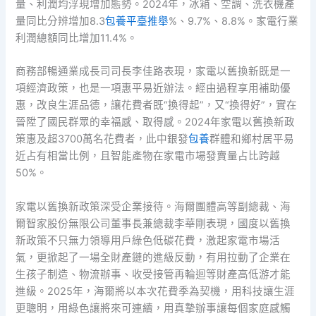
量、利潤均浮現增加態勢。2024年，冰箱、空調、洗衣機產
量同比分辨增加8.3
包養平臺推舉
%、9.7%、8.8%。家電行業
利潤總額同比增加11.4%。
商務部暢通業成長司司長李佳路表現，家電以舊換新既是一
項經濟政策，也是一項惠平易近辦法。經由過程享用補助優
惠，改良生涯品德，讓花費者既“換得起”，又“換得好”，實在
晉陞了國民群眾的幸福感、取得感。2024年家電以舊換新政
策惠及超3700萬名花費者，此中銀發
包養
群體和鄉村居平易
近占有相當比例，且智能產物在家電市場發賣量占比跨越
50%。
家電以舊換新政策深受企業接待。海爾團體高等副總裁、海
爾智家股份無限公司董事長兼總裁李華剛表現，國度以舊換
新政策不只無力領導用戶綠色低碳花費，激起家電市場活
氣，更掀起了一場全財產鏈的進級反動，有用拉動了企業在
生孩子制造、物流辦事、收受接管再輪迴等財產高低游才能
進級。2025年，海爾將以本次花費季為契機，用科技讓生涯
更聰明，用綠色讓將來可連續，用真摯辦事讓每個家庭感觸