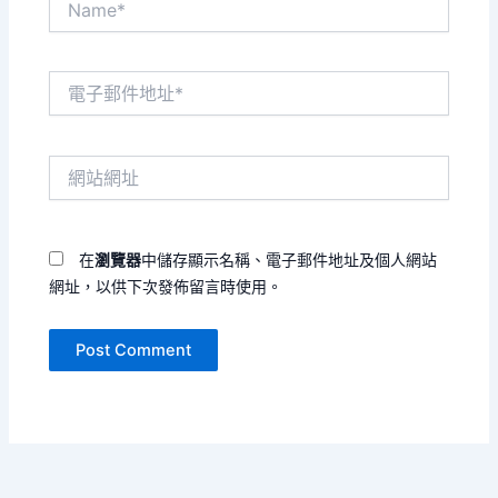
電
子
郵
件
網
地
站
址
網
*
址
在
瀏覽器
中儲存顯示名稱、電子郵件地址及個人網站
網址，以供下次發佈留言時使用。