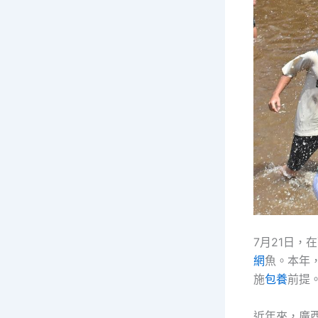
7月21日
網
魚。本年
施
包養
前提
近年來，廣