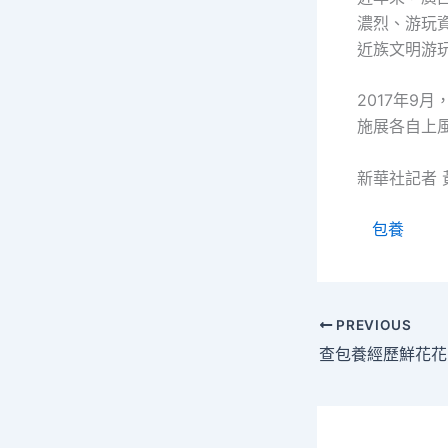
濃烈、游玩
近族文明游
2017年9
施展各自上
新華社記者 
包養
PREVIOUS