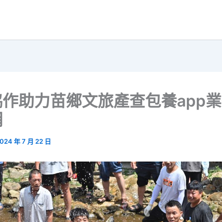
作助力苗鄉文旅產查包養app業
網
024 年 7 月 22 日