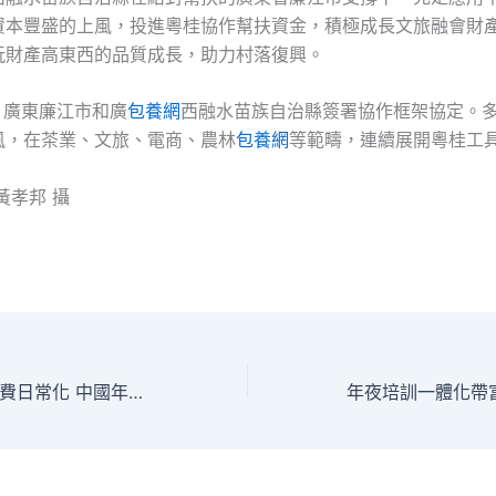
資本豐盛的上風，投進粵桂協作幫扶資金，積極成長文旅融會財
玩財產高東西的品質成長，助力村落復興。
月，廣東廉江市和廣
包養網
西融水苗族自治縣簽署協作框架協定。
風，在茶業、文旅、電商、農林
包養網
等範疇，連續展開粵桂工
黃孝邦 攝
查包養經歷鮮花花費日常化 中國年青人把春天“帶回家”_中國網