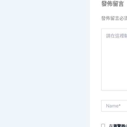
發佈留言
發佈留言必
請
在
這
裡
輸
入
內
容...
Name*
在
瀏覽器