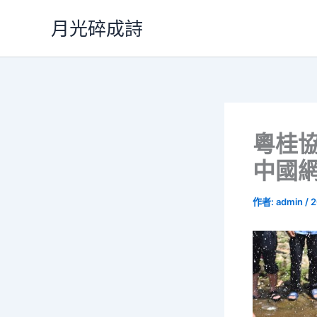
跳
月光碎成詩
至
主
要
內
容
粵桂協
中國
作者:
admin
/
2