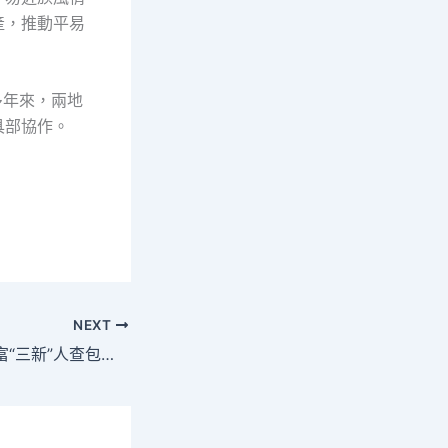
產，推動平易
多年來，兩地
具部協作。
NEXT
年夜培訓一體化帶富“三新”人查包養網心得群_中國網