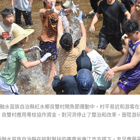
，在融水苗族自治縣紅水鄉良雙村鬧魚節運動中，村平易近和游客
，良雙村應用粵桂協作資金，對河流停止了整治和改革，晉陞游
。
西融水苗族自治縣在結對幫扶的廣東省廉江市支撐下，充足應用