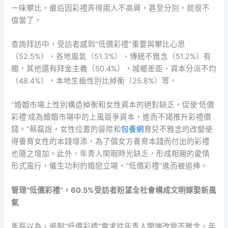
一味攀比，最后因彩禮弄得兩人不高興，甚至分別，就很不
值當了。
查詢拜訪中，受訪者感到“低價彩禮”重要與攀比心思
（52.5%）、各地風氣（51.3%）、傳統不雅念（51.2%）有
關，其他還有拜金主義（50.4%），城鄉差距、資本分派不均
（48.4%），本地生齒性別比掉衡（25.8%）等。
“婚姻市場上性別構造掉衡和女性資本的絕對缺乏，促使‘低價
彩禮’成為婚姻市場中的上風競爭資本，進而不竭推升彩禮價
錢。”蔡磊說，女性位置的晉陞和
包養網
育兒不雅念的改變使
得養育女性的本錢增添，為了償女方養育本錢而付出的彩禮
也隨之增加。此外，年青人閑暇時光缺乏，形成相親的愛情
形式風行，催生功利的婚戀立場，“低價彩禮”進而被追捧。
管理“低價彩禮”，60.5%受訪者盼望全社會構成文明嫁娶新風
氣
馬辰以為，遏制“低價彩禮”需求從年青人開端改變不雅念，年