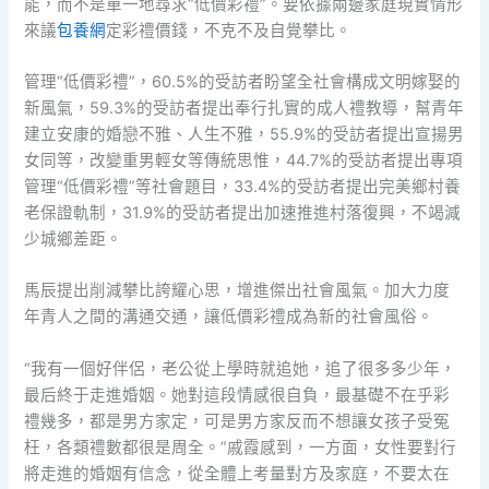
能，而不是單一地尋求“低價彩禮”。要依據兩邊家庭現實情形
來議
包養網
定彩禮價錢，不克不及自覺攀比。
管理“低價彩禮”，60.5%的受訪者盼望全社會構成文明嫁娶的
新風氣，59.3%的受訪者提出奉行扎實的成人禮教導，幫青年
建立安康的婚戀不雅、人生不雅，55.9%的受訪者提出宣揚男
女同等，改變重男輕女等傳統思惟，44.7%的受訪者提出專項
管理“低價彩禮”等社會題目，33.4%的受訪者提出完美鄉村養
老保證軌制，31.9%的受訪者提出加速推進村落復興，不竭減
少城鄉差距。
馬辰提出削減攀比誇耀心思，增進傑出社會風氣。加大力度
年青人之間的溝通交通，讓低價彩禮成為新的社會風俗。
“我有一個好伴侶，老公從上學時就追她，追了很多多少年，
最后終于走進婚姻。她對這段情感很自負，最基礎不在乎彩
禮幾多，都是男方家定，可是男方家反而不想讓女孩子受冤
枉，各類禮數都很是周全。”戚霞感到，一方面，女性要對行
將走進的婚姻有信念，從全體上考量對方及家庭，不要太在