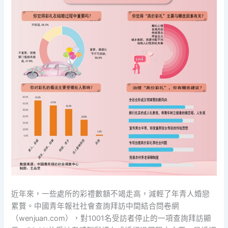
近年來，一些處所的彩禮數額不竭走高，減輕了年青人婚戀
累贅。中國青年報社社會查詢拜訪中間結合問卷網
（wenjuan.com），對1001名受訪者停止的一項查詢拜訪顯