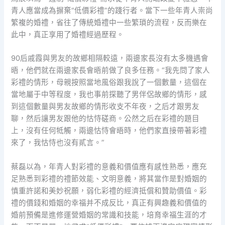
青人應當成為摒棄“低價彩禮”的踐行者。當下一些年青人崇尚
繁複的婚禮，省往了傳統婚禮中一些繁瑣的流程，反而樂在
此中，真正享用了婚禮經過歷程。
90后戚霞與男友的故鄉相隔較遠，兩邊家長沒有太多機遇會
晤，他們就在兩邊家長會晤前做了良多任務。“我先問了家人
彩禮的情形，母親按照當地風俗跟我說了一個數量，這個在
當地屬于中等程度，我也事前探聽了男伴侶故鄉的情形，感
到這個數量與男友故鄉的情形收支不年夜，之后才跟男友
聊，然后讓男友跟他的怙恃磋商。公然之后在彩禮的題目
上，沒有任何牴觸，兩邊怙恃會晤時，他們家直接帶著彩禮
來了，我怙恃也沒有貳言。”
蔡磊以為，年青人對彩禮的意義和價值應有感性熟悉，應充
足熟悉到彩禮的禮節效能、文明意義，將其當作是對婚姻的
慎重許諾和美妙祝願，弱化彩禮的經濟抵償和贊助價值。彩
禮的價錢和婚姻的幸福并不成反比，真正有興趣義和價值的
婚前預備是進修運營婚姻的常識和技能，培育幸福生涯的才