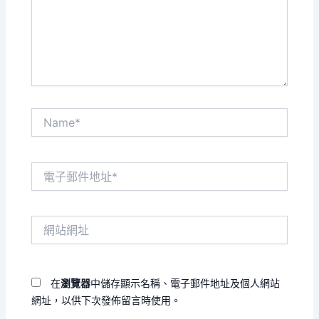
入
內
容...
Name*
電
子
郵
件
網
地
站
址
網
*
址
在
瀏覽器
中儲存顯示名稱、電子郵件地址及個人網站
網址，以供下次發佈留言時使用。