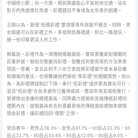
乎細枝小節；另一方面，假如兩邊能心平氣和地交通，站在
對方的角度換位思慮，彩禮題目不會成為太年夜的困擾。
王剛以為，管理“低價彩禮”要領導青年改變不雅念。同時，男
女兩邊可以在彩禮之外，多發明些典禮感，好比一路游玩，
做一些印象更深入的工作。
蔡磊說，彩禮作為一項傳統婚姻風俗，實質寄義是對婚姻的
莊重許諾，假如完整撤消彩禮，很難找到更有用的方法來表
現這一意義。並且此刻不少女方家庭將彩禮當作是本身莊嚴
和價值的象征，也很難讓他們接收“零彩禮”的婚姻情勢。他以
為，為彩禮價錢制訂下限，奉行“低彩禮”或許更為實在可行，
並且“低彩禮”在良多處所已獲得成效，應加年夜宣揚和推行，
營建傑出安康的婚禮風氣。同時盡力發掘和宣揚傳統彩禮的
禮節內在，提倡器具有吉利喜慶意味的傳統風俗禮物來替換
現金彩禮，讓彩禮回回“禮節”之用。
受訪者中，男性占38.3%，女性占61.7%。00后占22.3%，95
后占22.7%，90后占33.4%，85后占12.6%，80后占9.0%。