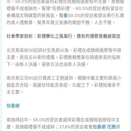
示，56.0%的受訪者感到彩禮在成婚經過歷程中主要，是婚姻
禮儀不成或缺的。管理“低價彩禮”，60.5%的受訪者盼望全社
會構成文明嫁娶的新風氣，
包養
59.3%的受訪者提出奉行扎實
的成人禮教導，幫青年建立安康的婚戀不雅、人生不雅。
社會學家剖析：彩禮攀比之風風行，應有的禮節意義被疏忽
北京某高校00后研討生馬辰以為，彩禮在成婚經過歷程中很
主要，是自古以來的禮儀。彩禮數額應當在兩邊家長的協商
下，由新人決議，安排方法也由新人決議。
南京某公司95后已婚員工王剛感到，婚姻中最主要的是兩小
我能否合拍、兩邊怙恃能否承認，比擬之下，彩禮給幾多不
太主要。
包養網
查詢拜訪中，56.0%的受訪者感到彩禮在成婚經過歷程中主
要，是婚姻禮儀不成或缺；27.8%的受訪者覺
包養網 花圃
得