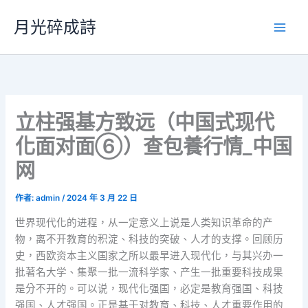
跳
月光碎成詩
至
主
要
內
容
立柱强基方致远（中国式现代
化面对面⑥）查包養行情_中国
网
作者:
admin
/
2024 年 3 月 22 日
世界现代化的进程，从一定意义上说是人类知识革命的产
物，离不开教育的积淀、科技的突破、人才的支撑。回顾历
史，西欧资本主义国家之所以最早进入现代化，与其兴办一
批著名大学、集聚一批一流科学家、产生一批重要科技成果
是分不开的。可以说，现代化强国，必定是教育强国、科技
强国、人才强国。正是基于对教育、科技、人才重要作用的