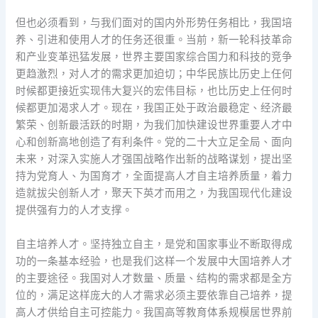
但也必须看到，与我们面对的国内外形势任务相比，我国培
养、引进和使用人才的任务还很重。当前，新一轮科技革命
和产业变革迅猛发展，世界主要国家综合国力和科技的竞争
更趋激烈，对人才的需求更加迫切；中华民族比历史上任何
时候都更接近实现伟大复兴的宏伟目标，也比历史上任何时
候都更加渴求人才。现在，我国正处于政治最稳定、经济最
繁荣、创新最活跃的时期，为我们加快建设世界重要人才中
心和创新高地创造了有利条件。党的二十大立足全局、面向
未来，对深入实施人才强国战略作出新的战略谋划，提出坚
持为党育人、为国育才，全面提高人才自主培养质量，着力
造就拔尖创新人才，聚天下英才而用之，为我国现代化建设
提供强有力的人才支撑。
自主培养人才。坚持独立自主，是党和国家事业不断取得成
功的一条基本经验，也是我们这样一个发展中大国培养人才
的主要途径。我国对人才数量、质量、结构的需求都是全方
位的，满足这样庞大的人才需求必须主要依靠自己培养，提
高人才供给自主可控能力。我国高等教育体系规模居世界前