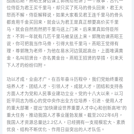
战国后期，燕昭王身边谋士郭隗给他讲了一个故事：古代一
位侍臣为君王买千里马，却只买了死马的骨头回来，君王大
怒而不解，侍臣解释说，如果大家看见君王连千里马的骨头
都肯用千金买回来，就会认为君王是真正想要高价买千里
马，就会自然而然把千里马送上门来。后来果真如侍臣所
言，不到一年就有几匹千里马被呈送上来。郭隗劝谏燕昭王
说，你可把我当作马骨，引得大批千里马。燕昭王觉得有
理，尊郭隗为老师，为他在易水河边筑起高台，上面堆满黄
金，名叫招贤台，亦名黄金台。燕昭王招贤的举措，引来天
下人才的纷纷归附。
功以才成，业由才广。在百年奋斗历程中，我们党始终重视
培养人才、团结人才、引领人才、成就人才，团结和支持各
方面人才为党和人民事业建功立业。党的十八大以来，以习
近平同志为核心的党中央作出全方位培养、引进、使用人才
的重大部署，提出“加快建设世界重要人才中心和创新高地”的
重大任务，推动我国人才事业蓬勃发展。截至2022年6月，
我国人才资源总量达2.2亿人，已经拥有一支规模宏大、素质
优良、结构不断优化、作用日益突出的人才队伍。