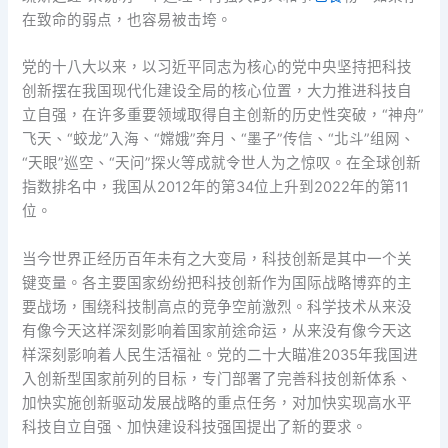
在致命的弱点，也容易被击垮。
党的十八大以来，以习近平同志为核心的党中央坚持把科技
创新摆在我国现代化建设全局的核心位置，大力推进科技自
立自强，在许多重要领域取得自主创新的历史性突破，“神舟”
飞天、“蛟龙”入海、“嫦娥”奔月、“墨子”传信、“北斗”组网、
“天眼”巡空、“天问”探火等成就令世人为之惊叹。在全球创新
指数排名中，我国从2012年的第34位上升到2022年的第11
位。
当今世界正经历百年未有之大变局，科技创新是其中一个关
键变量。各主要国家纷纷把科技创新作为国际战略博弈的主
要战场，围绕科技制高点的竞争空前激烈。科学技术从来没
有像今天这样深刻影响着国家前途命运，从来没有像今天这
样深刻影响着人民生活福祉。党的二十大瞄准2035年我国进
入创新型国家前列的目标，专门部署了完善科技创新体系、
加快实施创新驱动发展战略的重点任务，对加快实现高水平
科技自立自强、加快建设科技强国提出了新的要求。