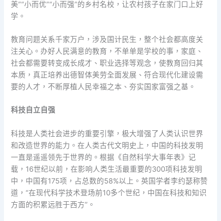
美”“小而优”“小而强”的乡村名校，让农村孩子在家门口上好
学。
教育问题关系千家万户，涉及国计民生，整个社会都高度关
注关心。办好人民满意的教育，不单单是学校的事，家庭、
社会都需要转变成长成才、职业选择等观念，使教育回归其
本质，真正培养出德智体美劳全面发展、符合现代化建设需
要的人才，不断厚植人民幸福之本、夯实国家富强之基。
科技自立自强
科技是人类社会进步的重要引擎，极大增强了人类认识世界
和改造世界的能力。在人类古代文明史上，中国的科技发明
一直是遥遥领先于世界的。根据《自然科学大事年表》记
载，16世纪以前，在影响人类生活最重要的300项科技发明
中，中国有175项，占总数的58%以上。英国学者李约瑟称赞
道，“在现代科学技术登场前10多个世纪，中国在科技和知识
方面的积累远胜于西方”。