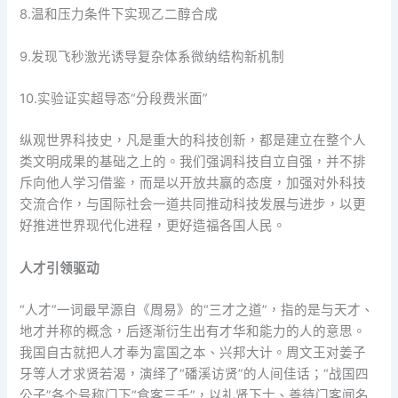
8.温和压力条件下实现乙二醇合成
9.发现飞秒激光诱导复杂体系微纳结构新机制
10.实验证实超导态“分段费米面”
纵观世界科技史，凡是重大的科技创新，都是建立在整个人
类文明成果的基础之上的。我们强调科技自立自强，并不排
斥向他人学习借鉴，而是以开放共赢的态度，加强对外科技
交流合作，与国际社会一道共同推动科技发展与进步，以更
好推进世界现代化进程，更好造福各国人民。
人才引领驱动
“人才”一词最早源自《周易》的“三才之道”，指的是与天才、
地才并称的概念，后逐渐衍生出有才华和能力的人的意思。
我国自古就把人才奉为富国之本、兴邦大计。周文王对姜子
牙等人才求贤若渴，演绎了“磻溪访贤”的人间佳话；“战国四
公子”各个号称门下“食客三千”，以礼贤下士、善待门客闻名