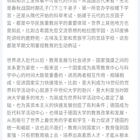
明和知识上发挥着不可替代的作用。从我国古代来看，无论
是春秋战国时期孔子门下三千弟子、第一所官办学校稷下学
宫，还是从隋代开始的科举考试、始建于元代的北京国子
监，都是中华民族重教尚学的重要体现。世界上其他地方也
是如此。比如古希腊先哲交流思想的柏拉图学园、古印度佛
陀讲经的鹿野苑、古埃及王室和贵族学习的宫廷学校，这些
都是早期文明重视教育的生动例证。
世界进入近代以后，教育发展与社会进步、国家强盛之间的
关系更为紧密。一般来说，一个国家成为高等教育中心与科
学中心的时间大致是重叠的，进而两者相互作用、相辅相
成，促进国家实力快速增长。比如，意大利成为16世纪的世
界科学活动中心就源于中世纪大学的勃兴，意大利是当时欧
洲大学最多的地方，为其成为世界科学活动中心奠定了基
础，也为其资本主义的快速发展创造了有利条件；德国成为
近代科学活动中心，也得益于德国大学的教育改革和发展，
从而吸引了世界上最优秀的学者和学生，有力促进了德国的
统一和崛起。这也启示我们，教育兴则国家兴，教育强则国
家强，只有把教育搞上去，培养出高素质人才，才能从根本