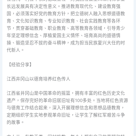
长远发展具有决定性意义。推进教育现代化、建设教育强
国，必须落实好党的教育方针，把立德树人融入思想道德教
育、文化知识教育、专业知识教育、社会实践教育等各环
节，贯穿基础教育、职业教育、高等教育各领域，引导青少
年坚定理想信念、厚植爱国主义情怀、培育高尚的道德情
操、锻造坚忍不拔的奋斗精神，成为担当民族复兴大任的时
代新人。
【经验分享】
江西井冈山以德育培养红色传人
江西省井冈山是中国革命的摇篮，拥有丰富的红色历史文化
遗产，保存完好的革命旧居旧址有100多处。当地将红色资源
与德育工作结合起来，深入开展理想信念和思想品德教育，
定期组织学生实地参观革命旧址，让学生了解红军艰苦斗争
的故事。