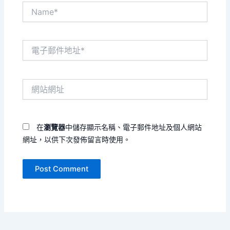
Name*
電
子
郵
件
網
地
站
址
網
*
址
在
瀏覽器
中儲存顯示名稱、電子郵件地址及個人網站
網址，以供下次發佈留言時使用。