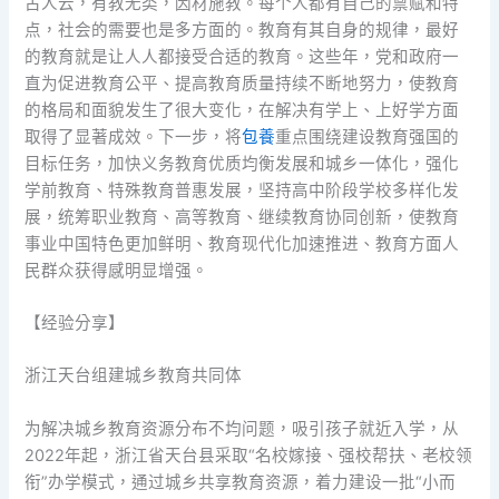
古人云，有教无类，因材施教。每个人都有自己的禀赋和特
点，社会的需要也是多方面的。教育有其自身的规律，最好
的教育就是让人人都接受合适的教育。这些年，党和政府一
直为促进教育公平、提高教育质量持续不断地努力，使教育
的格局和面貌发生了很大变化，在解决有学上、上好学方面
取得了显著成效。下一步，将
包養
重点围绕建设教育强国的
目标任务，加快义务教育优质均衡发展和城乡一体化，强化
学前教育、特殊教育普惠发展，坚持高中阶段学校多样化发
展，统筹职业教育、高等教育、继续教育协同创新，使教育
事业中国特色更加鲜明、教育现代化加速推进、教育方面人
民群众获得感明显增强。
【经验分享】
浙江天台组建城乡教育共同体
为解决城乡教育资源分布不均问题，吸引孩子就近入学，从
2022年起，浙江省天台县采取“名校嫁接、强校帮扶、老校领
衔”办学模式，通过城乡共享教育资源，着力建设一批“小而