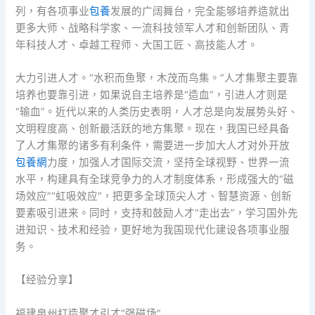
列，有各项事业
包養
发展的广阔舞台，完全能够培养造就出
更多大师、战略科学家、一流科技领军人才和创新团队、青
年科技人才、卓越工程师、大国工匠、高技能人才。
大力引进人才。“水积而鱼聚，木茂而鸟集。”人才集聚主要靠
培养也要靠引进，如果说自主培养是“造血”，引进人才则是
“输血”。近代以来的人类历史表明，人才总是向发展势头好、
文明程度高、创新最活跃的地方集聚。现在，我国已经具备
了人才集聚的诸多有利条件，需要进一步加大人才对外开放
包養網
力度，加强人才国际交流，坚持全球视野、世界一流
水平，构建具有全球竞争力的人才制度体系，形成强大的“磁
场效应”“虹吸效应”，把更多全球顶尖人才、智慧资源、创新
要素吸引进来。同时，支持和鼓励人才“走出去”，学习国外先
进知识、技术和经验，更好地为我国现代化建设各项事业服
务。
【经验分享】
福建泉州打造聚才引才“强磁场”