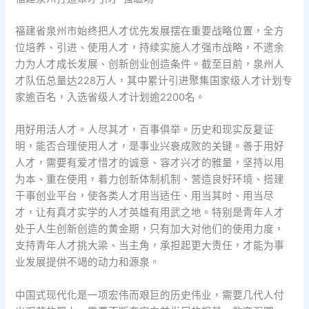
福建省泉州市始终把人才优先发展摆在重要战略位置，全方
位培养、引进、使用人才，持续实施人才强市战略，不遗余
力为人才成长发展、创新创业创造条件。截至目前，泉州人
才队伍总量达228万人，其中累计引进聚集国家级人才计划专
家逾百名，入选省级人才计划逾2200名。
用好用活人才。人尽其才，百事俱举。历史和现实反复证
明，能否合理使用人才，是事业兴衰成败的关键。善于用好
人才，需要有爱才惜才的诚意、容才兴才的雅量，坚持以用
为本、重在使用，着力创新体制机制、营造良好环境、搭建
干事创业平台，使各类人才用当适任、用当其时、用当尽
才，让有真才实学的人才英雄有用武之地。特别是青年人才
处于人生创新创造的黄金期，只有加大对他们的使用力度，
支持青年人才挑大梁、当主角，承担起更大责任，才能为事
业发展提供不竭的动力和源泉。
中国式现代化是一项宏伟而艰巨的历史伟业，需要几代人付