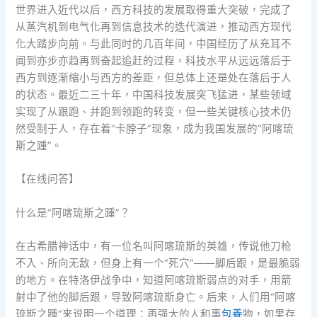
世界进入近代以后，西方科技的发展取得重大突破，完成了
从蒸汽机到电气化再到信息技术的迭代演进，推动西方现代
化大踏步向前。与此同时的几百年间，中国经历了从充耳不
闻到亦步亦趋再到奋起追赶的过程，科技水平从远远落后于
西方到逐渐缩小与西方的差距，但总体上还是处在落后于人
的状态。最近二三十年，中国科技发展突飞猛进，某些领域
实现了从跟跑、并跑到领跑的转变，但一些关键核心技术仍
然受制于人，存在着“卡脖子”现象，成为我国发展的“阿喀琉
斯之踵”。
【在线问答】
什么是“阿喀琉斯之踵”？
在古希腊神话中，有一位名叫阿喀琉斯的英雄，传说他刀枪
不入、所向无敌，但身上有一个“死穴”——脚后跟，是最脆弱
的地方。在特洛伊战争中，知道阿喀琉斯弱点的对手，用箭
射中了他的脚后跟，导致阿喀琉斯身亡。后来，人们用“阿喀
琉斯之踵”来说明一个道理：再强大的人和事
包養
物，如果存