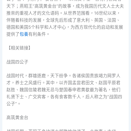
天下；燕昭王“高筑黄金台”的故事，成为我国历代文人士大夫
推崇的重视人才的文化语码。从世界范围看，16世纪以来，
伴随着科技的发展，全球先后形成了意大利、英国、法国、
德国和美国5个科学和人才中心，为西方现代化的启动和发展
提供了
包養
有利条件。
【相关链接】
战国四公子
战国时代，群雄逐鹿，天下纷争。各诸侯国贵族竭力网罗人
才，养士之风盛行。其中，以齐国孟尝君田文、赵国平原君
赵胜、魏国信陵君魏无忌与楚国春申君黄歇最为著名，他们
礼贤下士、广交宾客，各有食客数千人，后人称之为“战国四
公子”。
高筑黄金台