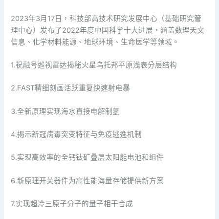
2023年3月17日，科技部高技术研究发展中心（基础研究管
理中心）发布了2022年度中国科学十大进展，涵盖数理天文
信息、化学材料能源、地球环境、生命医学等领域。
1.祝融号巡视雷达揭秘火星乌托邦平原浅表分层结构
2.FAST精细刻画活跃重复快速射电暴
3.全新原理实现海水直接电解制氢
4.揭示新冠病毒突变特征与免疫逃逸机制
5.实现高效率的全钙钛矿叠层太阳能电池和组件
6.新原理开关器件为高性能海量存储提供新方案
7.实现超冷三原子分子的量子相干合成