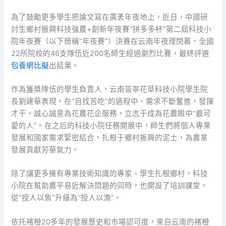
為了鼓勵更多學生把論文寫在廣袤年夜地上，近日，中國研
討生鄉村振興科技強農+創新年夜賽“拼多多杯”第二屆科技小
院年夜賽（以下簡稱“年夜賽”）決賽在云南年夜理閉幕，全國
22所院校的46支隊伍近200名師生經過劇烈比賽，最終評選
包養網比擬
出結果。
作為獲獎隊伍的學生負責人，云南晉寧花草科技小院學生院
長劉建華表現，在“自找苦吃”的過程中，需求不斷奮進，發揮
才干，誠心誠意為花農花企服務，立志于成為花農眼中“最可
愛的人”。在之后的科技小院任務開展中，師生們將個人專業
發展和國家需求緊密結合，扎根于鄉村振興的泥土，為農業
發展貢獻芳華氣力。
除了讓更多擁有專業技術知識的專家、學生扎根鄉村，科技
小院在幫助農平易近解決問題的同時，也開設了培訓課堂，
從“授人以魚”升級為“授人以漁”。
依托褚橙20多年的發展歷史和市場認可度，來自云南的褚橙