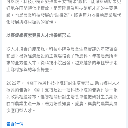
可以說，科技小院正發揮著主要“橋梁”感化，能讓科研結果更
好地在田間轉化出實效，是晉陞農業科技創新才能的主要保
證，也是農業科技發展的“助推器”，將更無力地推動農業現代
化發展與鄉村振興的實現。
以賽促學摸索興農人才培養新形式
從人才培養角度來說，科技小院為農業生產實踐的年夜舞臺
和國平易近經濟建設的主戰場培養了新農科、年夜農業所需
求的全方位人才。從科技小院出發，越來越多的年輕學子走
上鄉村振興的年夜舞臺。
2022年，《關于推廣科技小院研討生培養形式 助力鄉村人才
振興的告訴》《關于支撐建設一批科技小院的告訴》等一系
列政策相繼發布，倡導相關研討生培養單位把研討生長期派
駐到農業生產一線，著力培養知農、愛農、興農的農業高層
次應用型人才。
包養行情