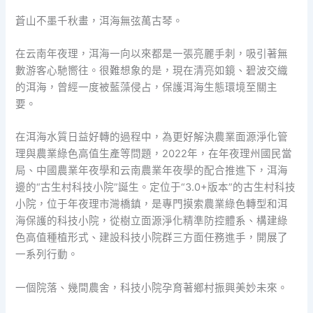
蒼山不墨千秋畫，洱海無弦萬古琴。
在云南年夜理，洱海一向以來都是一張亮麗手刺，吸引著無
數游客心馳嚮往。很難想象的是，現在清亮如鏡、碧波交織
的洱海，曾經一度被藍藻侵占，保護洱海生態環境至關主
要。
在洱海水質日益好轉的過程中，為更好解決農業面源淨化管
理與農業綠色高值生產等問題，2022年，在年夜理州國民當
局、中國農業年夜學和云南農業年夜學的配合推進下，洱海
邊的“古生村科技小院”誕生。定位于“3.0+版本”的古生村科技
小院，位于年夜理市灣橋鎮，是專門摸索農業綠色轉型和洱
海保護的科技小院，從樹立面源淨化精準防控體系、構建綠
色高值種植形式、建設科技小院群三方面任務進手，開展了
一系列行動。
一個院落、幾間農舍，科技小院孕育著鄉村振興美妙未來。