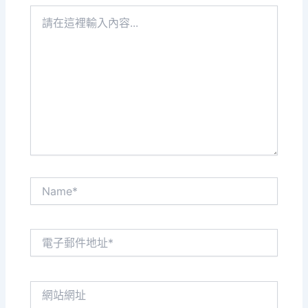
請
在
這
裡
輸
入
內
容...
Name*
電
子
郵
件
網
地
站
址