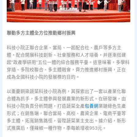
聯動多方主體全方位推動鄉村振興
科技小院正聯合企業、當局、一起配合社、農戶等多方主
體，配合開展科技創新、社會服務和人才培養，并逐漸搭建
起“政產學研用”五位一體的綜合服務平臺。這意味著，多學科
穿插、多院校聯合、多主體融會，齊力推進鄉村振興，正在
成為全國科技小院的發展標的目的。
以重慶銅梁蔬菜科技小院為例，其探索出了一套以產業化聯
合體為抓手，多主體參與發展農業的新形式。在研發端，由
科技小院負責分析問題，打造蔬菜全產
包養網
業鏈綠色生產
形式；在銷售端，聯合當局、高校、農資企業、電商平臺等
多主體，拓寬銷售路徑，晉陞蔬菜業主支出。據介紹，新形
式推廣后，僅辣椒一種作物，季每畝增收953元。