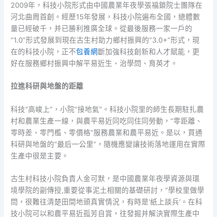
2009年，科技小院形式由中國農業年夜學張福鎖院士團隊在
河北曲周首創。經歷15年發展，科技小院遍布全國，總體數
量已經破千，并已勝利推廣全球。從最後服務一家一戶的
“1.0”形式發展到現在古生村助力鄉村振興的“3.0+”形式，現
在的科技小院，正不
包養網
斷加強科技創新和人才賦能，更
好在服務鄉村振興中解平易近生、治學問、育英才。
拉進科研與地盤的距離
科技“高峻上”，小院“接地氣”。科技小院里的師生長期駐扎農
村和農業生產一線，與農平易近同吃同住同勞動，“零距離、
零時差、零門檻、零價格”服務農業和農平易近。是以，買通
科研與地盤的“最后一公里”，隨機應變讓技術落地運用在實際
生產中很是主要。
古生村科技小院負責人金可默，是中國農業年夜學資源與環
境學院的副傳授,重要從事泥土相關的基礎研討，“學校里做學
問，很難往清楚田間地頭真實情況，有時是‘紙上談兵’。在科
技小院可以和農平易近孤芳自賞，往發掘并解決實際生產中