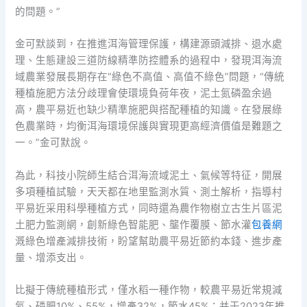
的問題。”
金可默談到，在推進洱海管理保護，構建源頭減排、退水處
理、生態建設三道防線精準防控體系的過程中，發現洱海流
域農業發展長期存在“綠色不高值、高值不綠色”問題，“傳統
種植施肥方法分歧理會使環境負荷年夜，泥土氮磷盈余過
高，農平易近也缺少精準施肥與搭配種植的知識。在發展綠
色農業時，均衡洱海環境保護與實現更高經濟價值是難題之
一。”金可默說。
為此，科技小院師生結合洱海流域泥土、氣候等特征，開展
多項種植試驗，天天都在地里監測水質、測土解析，指導村
平易近采用科學種植方式，同時還為農作物樹立古生片區泥
土肥力監測網，創新綠色智能肥、壟作覆膜、節水灌
包養網
溉綠色增產減排技術，盼望幫助農平易近節約本錢、進步產
量、增添支出。
比擬于傳統種植形式，僅水稻一種作物，較農平易近常規減
氮、磷肥10%、55%，增產32%，節水45%；并于2023年推