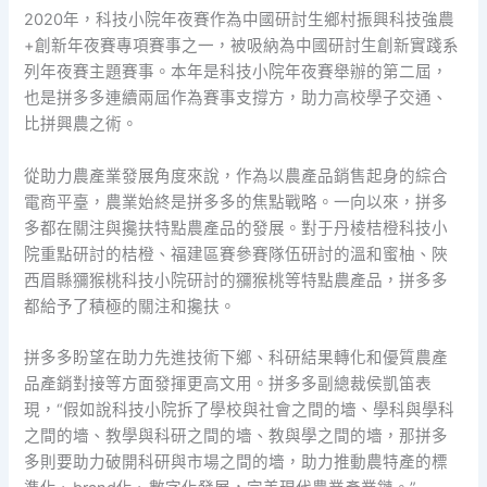
2020年，科技小院年夜賽作為中國研討生鄉村振興科技強農
+創新年夜賽專項賽事之一，被吸納為中國研討生創新實踐系
列年夜賽主題賽事。本年是科技小院年夜賽舉辦的第二屆，
也是拼多多連續兩屆作為賽事支撐方，助力高校學子交通、
比拼興農之術。
從助力農產業發展角度來說，作為以農產品銷售起身的綜合
電商平臺，農業始終是拼多多的焦點戰略。一向以來，拼多
多都在關注與攙扶特點農產品的發展。對于丹棱桔橙科技小
院重點研討的桔橙、福建區賽參賽隊伍研討的溫和蜜柚、陜
西眉縣獼猴桃科技小院研討的獼猴桃等特點農產品，拼多多
都給予了積極的關注和攙扶。
拼多多盼望在助力先進技術下鄉、科研結果轉化和優質農產
品產銷對接等方面發揮更高文用。拼多多副總裁侯凱笛表
現，“假如說科技小院拆了學校與社會之間的墻、學科與學科
之間的墻、教學與科研之間的墻、教與學之間的墻，那拼多
多則要助力破開科研與市場之間的墻，助力推動農特產的標