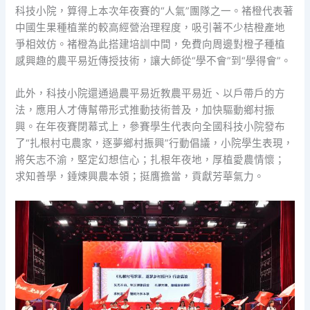
科技小院，算得上本次年夜賽的“人氣”團隊之一。褚橙代表著
中國生果種植業的較高經營治理程度，吸引著不少桔橙產地
爭相效仿。褚橙為此搭建培訓中間，免費向周邊對橙子種植
感興趣的農平易近傳授技術，讓大師從“學不會”到“學得會”。
此外，科技小院還通過農平易近教農平易近、以戶帶戶的方
法，應用人才傳幫帶形式推動技術普及，加快驅動鄉村振
興。在年夜賽閉幕式上，參賽學生代表向全國科技小院發布
了“扎根村屯農家，逐夢鄉村振興”行動倡議，小院學生表現，
將矢志不渝，堅定幻想信心；扎根年夜地，厚植愛農情懷；
求知善學，錘煉興農本領；挺膺擔當，貢獻芳華氣力。