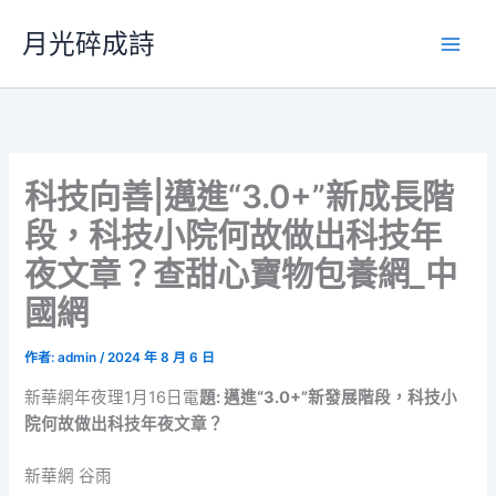
跳
月光碎成詩
至
主
要
內
容
科技向善|邁進“3.0+”新成長階
段，科技小院何故做出科技年
夜文章？查甜心寶物包養網_中
國網
作者:
admin
/
2024 年 8 月 6 日
新華網年夜理1月16日電
題: 邁進“3.0+”新發展階段，科技小
院何故做出科技年夜文章？
新華網 谷雨