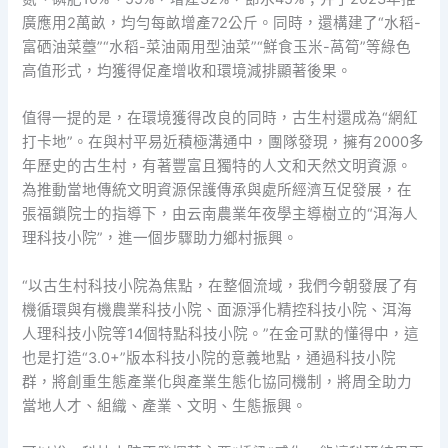
廣應用2萬畝，均勻每畝增產72公斤。同時，還構建了“水稻-
富硒油菜薹”“水稻-菜油兩用型油菜”“鮮食玉米-萵筍”等綠色
高值形式，均獲得促產增收和環境減排顯著後果。
值得一提的是，在環境獲得改良的同時，古生村還成為“網紅
打卡地”。在與村平易近積極溝通中，團隊發現，擁有2000多
年歷史的古生村，有著豐富且獨特的人文和天然文明資源。
為推動當地傳統文明資源保護傳承與處所經濟互促發展，在
張福鎖院士的指導下，由云南農業年夜學主導樹立的“洱海人
理科技小院”，進一個步驟助力鄉村振興。
“以古生村科技小院為焦點，在整個流域，我們今朝發展了有
機循環與有機農業科技小院、面源淨化精控科技小院、洱海
人理科技小院等14個特點科技小院。”在金可默的懂得中，這
也是打造“3.0+”版本科技小院的意義地點，通過科技小院
群，將創重生態產業化與產業生態化協同機制，將周全助力
當地人才、組織、產業、文明、生態振興。