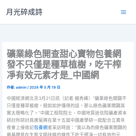
跳
月光碎成詩
至
主
要
內
容
礦業綠色開查甜心寶物包養網
發不只僅是種草植樹，吃干榨
凈有效元素才是_中國網
作者:
admin
/
2024 年 5 月 19 日
中國經濟網北京3月21日訊（記者 楊秀峰）“礦業綠色開闢不
只僅是種草植樹，假如如許懂得的話，那么綠色礦業開闢其
實太簡略化了。”中國工程院院士、中國地質迷信院礦產資本
研討所研討員唐菊興在第十五屆中國產學研一起配合立異年
夜會上接收記
包養網
者采訪時說：“我以為的綠色礦業開闢的
最基礎是在生態文明扶植的條件下吃干榨凈一切有效的元