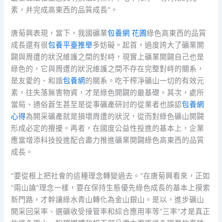
素，并完成高東西的品質成長”。
唐菊興表現，當下，我國礦業
包養網 花圃
綠色高東西的品質
成長還有很
包養平臺推舉
多妨礙。起首，過度誇大了礦業開
闢與周遭的狀況維護之間的對峙，現實上礦業開闢自己也是
綠色的，它與周遭的狀況維護之間不存在完整對峙的關系，
是友愛的、和諧
包養網
的關系。吃干榨凈礦山一切的有效元
素，往失落無害物資，才是綠色開闢的最基礎。其次，處所
當局、通俗蒼生甚至是從事礦產研討的從業者也誤認
包養網
心得
為開采礦產就是損壞周遭的狀況，從而對綠色礦山開闢
形成必定的攪擾。再者，在國度公益性投進的基本上，企業
應當增添科技投進配合盡力推進礦業開闢綠色高東西的品質
成長。
“要從根上把社會的這種理念轉變過去。”在唐菊興看來，正如
“兩山論”理念一樣，要在保持生態優先綠色成長的基本上摸索
新門路，才幹讓綠水青山轉化為金山銀山。是以，進步礦山
開采回采率、選礦收受接管率和綜合應用率等“三率”才是真正