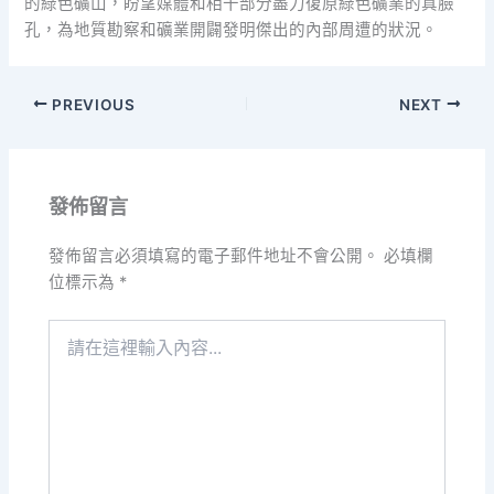
的綠色礦山，盼望媒體和相干部分盡力復原綠色礦業的真臉
孔，為地質勘察和礦業開闢發明傑出的內部周遭的狀況。
PREVIOUS
NEXT
發佈留言
發佈留言必須填寫的電子郵件地址不會公開。
必填欄
位標示為
*
請
在
這
裡
輸
入
內
容...