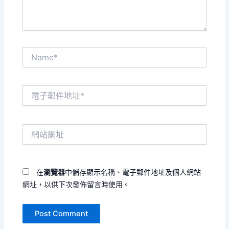
Name*
電
子
郵
件
網
地
站
址
網
*
址
在
瀏覽器
中儲存顯示名稱、電子郵件地址及個人網站
網址，以供下次發佈留言時使用。