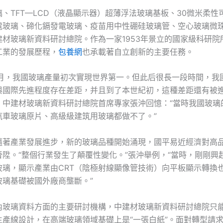
、TFT—LCD（液晶顯示器）超薄浮法玻璃基板、30微米柔性
電玻璃、碲化鎘發電玻璃、疫苗用中性硼硅玻璃管、空心玻璃微珠
建材玻璃新資料研討總院。作為一家1953年景立的國家級科研院
工業的發展歷程，
包養網
也承載著自立創新的主要任務。
年月，我國玻璃產量初次實現世界第一。但此后很長一段時間，我
與國際先進程度存在差距，并且到了本世紀初，這種差距還有被
。中建材玻璃新資料研討總院首席專家張沖回憶：“當時我國玻璃
汽車玻璃原片、高級級建筑用玻璃都做不了。”
隨著產業發展進步，新的玻璃品種開始涌現，國平易近經濟對高
晉陞。“整個行業發生了顛覆性變化。”張沖舉例，“當時，剛剛興
玻璃，顯示產業由CRT（陰極射線顯像管技術）向平板顯示轉換
玻璃基礎被國外廠商壟斷。”
內玻璃資料方面的主要研討機構，中建材玻璃新資料研討總院只
生產線設計，在高端玻璃領域基礎上是“一張白紙”。面對轉型請