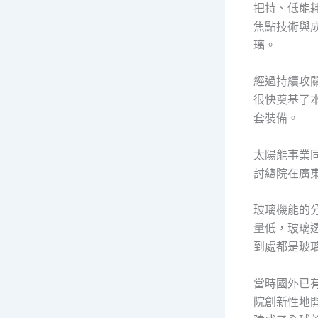
把持、低能
焦點技術與
璃。
經過持續攻
很快奠基了
套裝備。
太陽能事業
討總院在廣
玻璃機能的
量低，玻璃
到處都是玻
當時國外已
院創新性地