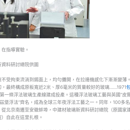
）在指導實驗。
新資料研討總院供圖
液不受拘束流淌到錫面上，均勻攤開，在拉邊機感化下漸漸變薄
，最終構成原板寬近2米、厚6毫米的質量較好的玻璃……1971
國第一條浮法玻璃生產線建成投產。這種浮法玻璃工藝與英國“皮爾
an“匹茲堡浮法”齊名，成為全球三年夜浮法工藝之一。同年，100多
，從北京南遷至安徽蚌埠，中建材玻璃新資料研討總院（原國家
院）自此在這里扎根。