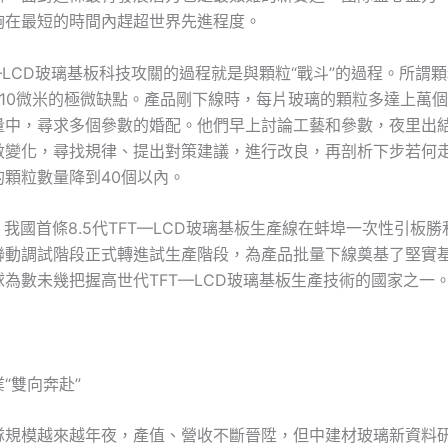
夠在最短的時間內趕超世界先進程度。
—LCD玻璃基板科技攻關的過程就是與顆粒“戰斗”的過程。所謂
至10微米的極微缺點。產品剛下線時，每片玻璃的顆粒多達上萬
量中，尋求多個參數的婚配。他們早上討論工藝和參數，夜里出
數變化，尋找規律、提出對策建議，進行改良，再剖析下步若何
的顆粒數量降到40個以內。
月，我國首條8.5代TFT—LCD玻璃基板生產線在蚌埠一次性引板
聯動調試階段正式轉進試生產階段，為產品批量下線奠基了堅實
為數未幾把握高世代TFT—LCD玻璃基板生產技術的國家之一
“雙向奔赴”
隊規模越來越年夜，產值、營收不斷晉陞，但中建材玻璃新資料