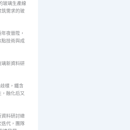
噸的玻璃生產線
建筑需求的玻
極年夜晉陞，
焦點技術與成
玻璃新資料研
紛歧樣，鐵含
往，融化后又
新資料研討總
次迭代，團隊