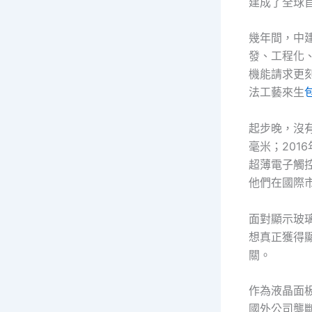
建成了全球
幾年間，中
發、工程化
機能請求更
法工藝來生
起步晚，沒有
毫米；201
超薄電子觸
他們在國際市
面對顯示玻
想真正獲得顯
關。
作為液晶面
國外公司壟