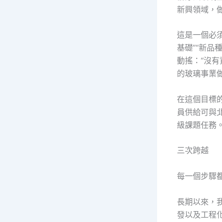
新興領域，
這是一個必
基礎”“新品
動搖：“沒
的玻璃事業做
在這個目標
員供給可與
級課題任務
三次跨越
每一個步驟
長期以來，
發以及工程