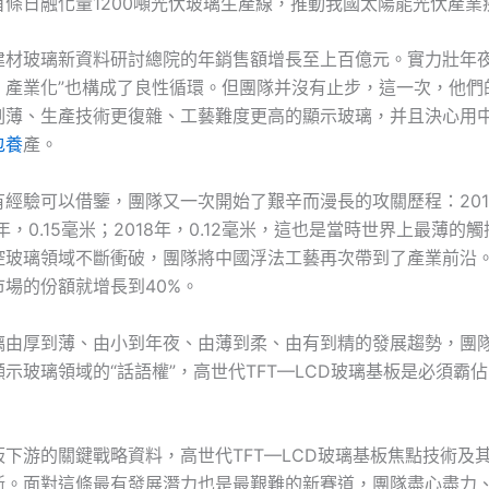
首條日融化量1200噸光伏玻璃生產線，推動我國太陽能光伏產業
建材玻璃新資料研討總院的年銷售額增長至上百億元。實力壯年夜
、產業化”也構成了良性循環。但團隊并沒有止步，這一次，他們
刻薄、生產技術更復雜、工藝難度更高的顯示玻璃，并且決心用
包養
產。
經驗可以借鑒，團隊又一次開始了艱辛而漫長的攻關歷程：2014
6年，0.15毫米；2018年，0.12毫米，這也是當時世界上最薄的
控玻璃領域不斷衝破，團隊將中國浮法工藝再次帶到了產業前沿。
場的份額就增長到40%。
璃由厚到薄、由小到年夜、由薄到柔、由有到精的發展趨勢，團
示玻璃領域的“話語權”，高世代TFT—LCD玻璃基板是必須霸
板下游的關鍵戰略資料，高世代TFT—LCD玻璃基板焦點技術及
斷。面對這條最有發展潛力也是最艱難的新賽道，團隊盡心盡力