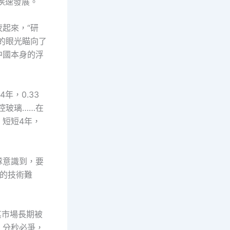
疾速發展。
起來，“研
的眼光瞄向了
中國本身的浮
年，0.33
觸控玻璃……在
短短4年，
隊意識到，要
佔的技術難
其市場長期被
、分秒必爭，