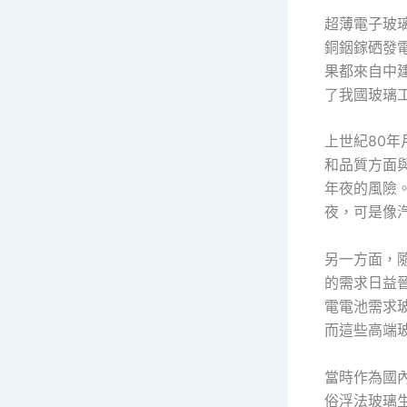
超薄電子玻璃
銅銦鎵硒發
果都來自中
了我國玻璃
上世紀80
和品質方面
年夜的風險
夜，可是像
另一方面，
的需求日益
電電池需求
而這些高端
當時作為國
俗浮法玻璃