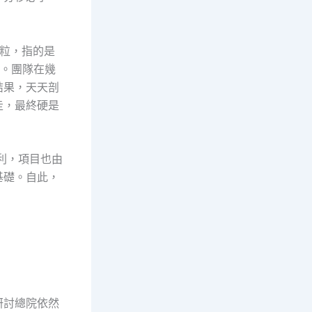
顆粒，指的是
個。團隊在幾
結果，天天剖
走，最終硬是
勝利，項目也由
基礎。自此，
。
研討總院依然