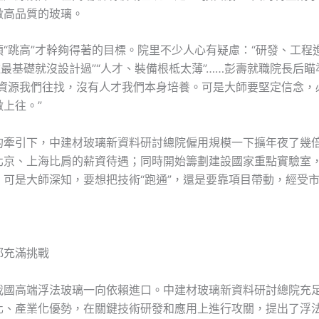
做高品質的玻璃。
須“跳高”才幹夠得著的目標。院里不少人心有疑慮：“研發、工程
種最基礎就沒設計過”“人才、裝備根柢太薄”……彭壽就職院長后
有資源我們往找，沒有人才我們本身培養。可是大師要堅定信念，
上往。”
的牽引下，中建材玻璃新資料研討總院僱用規模一下擴年夜了幾
北京、上海比肩的薪資待遇；同時開始籌劃建設國家重點實驗室
。可是大師深知，要想把技術“跑通”，還是要靠項目帶動，經受
都充滿挑戰
我國高端浮法玻璃一向依賴進口。中建材玻璃新資料研討總院充
化、產業化優勢，在關鍵技術研發和應用上進行攻關，提出了浮