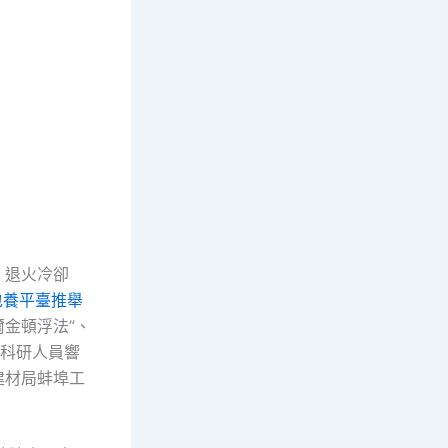
。退火冷卻
包養平臺推舉
金頓浮法”、
名科研人員響
建材局蚌埠工