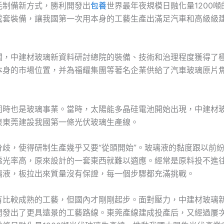
耗制備新方式，勝利開發出
包養
世界最年夜規模日融化量1200
成套裝備，讓我國第一次用本身的工藝生產出滿足汽車和高級級
關，中建材玻璃新資料研討總院的裝備、技術和治理程度獲得了
本身的市場位置，并為福耀集團等著名企業供給了汽車玻璃原片
同時也是玻璃事業。當時，太陽能多晶硅電池開始出現，中建材
東東莞建設我國第一條光伏玻璃生產線。
分歧，使得研制生產幾乎又要“從頭開始”。玻璃液的黏度跟以前
透光率高，原來設計的一套東西就難以適應。經常是原料投不進
璃液，板拉出來質量沒有保證，每一個步驟都充滿挑戰。
有比較成熟的工藝，但國內才剛剛起步。面對壓力，中建材玻璃
開發出了更具遠景的工藝路線。東莞產線建成投產后，又經過屢