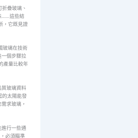
可折疊玻璃、
……這些結
所，它既見證
國玻璃在技術
進一個步驟拉
的產量比較年
品質玻璃資料
起的太陽能發
也需求玻璃，
能進行一些通
求，必須瞄準