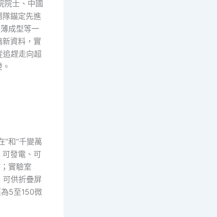
院院士、中國
團隊錨定先進
超薄成型等一
璃新資料，實
從追趕走向超
變。
”和“千變萬
、可發電、可
”；實驗室
，可供折疊屏
為5至150微