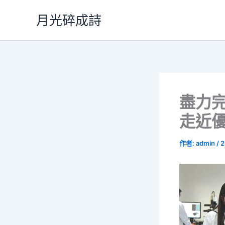
跳
月光碎成詩
至
主
要
內
容
盡力完
走近
作者:
admin
/
2