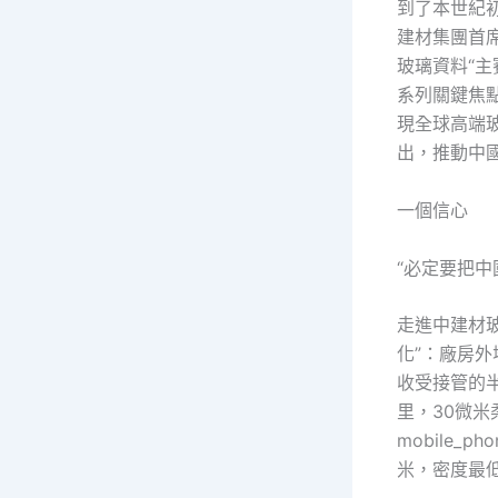
到了本世紀
建材集團首
玻璃資料“
系列關鍵焦
現全球高端
出，推動中
一個信心
“必定要把中
走進中建材
化”：廠房
收受接管的
里，30微米
mobile
米，密度最低