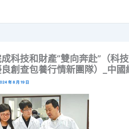
成科技和財產“雙向奔赴”（科技
優良創查包養行情新團隊）_中國
024 年 8 月 19 日