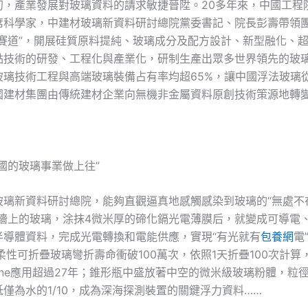
初，產業發展對玻璃資料的請求敏捷晉陞。20多年來，中國工程
席科學家，中建材玻璃新資料研討總院黨委書記、院長彭壽帶領
主賽道”，開展硅質原料提純、玻璃成分及配方設計、新型融化、
點技術的研發、工程化與產業化，研制生產出眾多世界領先的玻
玻璃技術工程與高端玻璃裝備占有率均超65%，讓中國浮法玻璃
國建材集團由傳統建材企業向無機非金屬資料原創技術策源地轉
國的玻璃事業做上往”
玻璃新資料研討總院，能夠直觀逼真地感觸感染到玻璃的“無處不在
外墻上的玻璃，涂抹4微米厚的碲化鎘光電薄膜后，就變成可導電
半導體資料，完成光電轉換和電能供應，實現“有光就有
包養網
電
柔性可折疊玻璃彎折壽命衝破100萬次，依照1天折疊100次計算
_phone應用超過27年；錐形瓶中盛放著中空的微米級玻璃粉體，粒徑
僅為水的1/10，成為深海探測裝置的關鍵浮力資料……