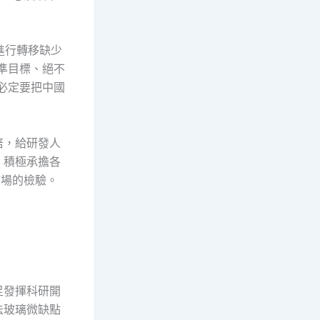
進行轉移缺少
瞄準目標、絕不
必定要把中國
倍，給研發人
，積極承擔各
市場的檢驗。
足發揮科研開
法玻璃微缺點