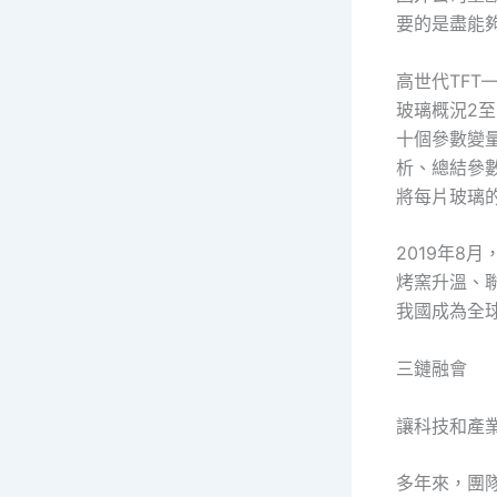
要的是盡能
高世代TFT
玻璃概況2
十個參數變
析、總結參
將每片玻璃
2019年8
烤窯升溫、
我國成為全球
三鏈融會
讓科技和產業
多年來，團