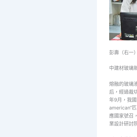
彭壽（右一
中建材玻璃
熔融的玻璃
后，經過裁切
年9月，我
americ
應國家號召
業設計研討