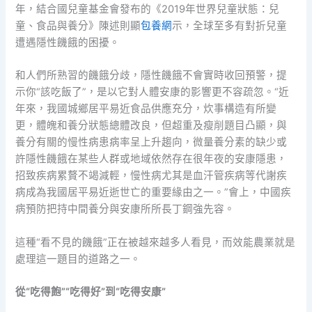
年，結合國兒童基金會發布的《2019年世界兒童狀態：兒
童、食品與養分》陳述則顯
包養網
示，全球至多有對折兒童
遭遇隱性饑餓的困擾。
和人們所熟習的饑餓分歧，隱性饑餓不會實時收回預警，提
示你“該吃飯了”，是以它對人體安康的影響更不容疏忽。“近
年來，我國城鄉居平易近食品供應充分，炊事構造有所變
更，體魄和養分狀態總體改良，但超重及瘦削題目凸顯，與
養分有關的慢性病患病率呈上升趨向，微量養分素的缺少或
許隱性饑餓在某些人群或地域依然存在很年夜的安康隱患，
招致疾病累贅不竭減輕，慢性病尤其是血汗管疾病等代謝疾
病成為我國居平易近逝世亡的重要緣由之一。”會上，中國疾
病預防把持中間養分與安康所所長丁鋼強先容。
這種“看不見的饑餓”正在被越來越多人看見，而效能農業就是
處理這一題目的道路之一。
從“吃得飽”“吃得好”到“吃得安康”