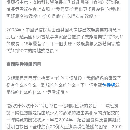
議履行主席、安徽科技學院長三角效能農業（食物）研討院
院長尹雪斌在會上表現，“我們要從‘種出更多農產物’向‘種出
更好農產物’改變，從‘吃得飽’向‘吃得安康’改變。”
2008年，中國迷信院院士趙其國初次提出效能農業的概念。
此后，趙其國和尹雪斌等專家配合推進了效能農業從“從0到1”
的成長。15年曩昔了，下一個步驟，效能農業又該若何完成
“從1到100”的跨越式成長？
直面隱性饑餓題目
吃飯題目是甲等年夜事。“吃的三個階段，我們經過的事況了
從有什么吃什么，到想吃什么吃什么，下一個步驟
包養網
就
是該吃什么吃什么。”尹雪斌說。
“該吃什么吃什么”背后存在一個難以回避的題目——隱性饑
餓。隱性饑餓是指由缺少人體必須的維生素和礦物資招致的
一種隱藏的饑餓狀況。早在2014年，結合國食糧及農業組織
就明白提出，全球約有20億人正遭遇隱性饑餓的困擾。2019