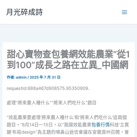
跳
月光碎成詩
至
主
要
內
容
甜心寶物查包養網效能農業“從1
到100”成長之路在立異_中國網
作者:
admin
/
2025 年 7 月 31 日
requestId:688a467d908575.95350909.
處理“將來農人種什么”“將來人們吃什么”題目
“效能農業要處理‘將來農人種什么’和‘將來人們吃什么’這兩個
題目。”8月14日—15日，以“我國效能農業
包養行情
科技‘立異
鏈’布局design”為主題的噴鼻山迷信會議在安徽滁州召開，會