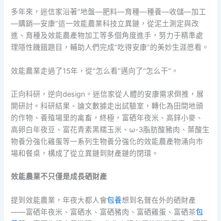
多年來，迷信家沿著“地盤—肥料—育種—種養—收儲—加工
—購銷—安康”這一效能農業科技立異鏈，從泥土測定與改
進、育種及效能農產物加工等多個角度進手，努力于精準處
理隱性饑餓題目，輔助人們完成“吃得安康”的美妙生涯愿看。
效能農業走過了15年，從“怎么看”邁向了“怎么干”。
正向科研，逆向design。迷信家從人體的安康需求倒推，展
開研討。科研結果、論文數據走出試驗室，轉化為田間地頭
的作物、養殖場里的禽畜，終極，富硒年夜米、高鋅小麥、
高卵白年夜豆、富花青素黑糯玉米、ω-3脂肪酸豬肉、葉酸生
物養分強化雞蛋等一系列生物養分強化的效能農產物涌向市
場和餐桌，構成了從立異鏈到財產鏈的閉環。
效能農業不只僅是成長硒財產
提到效能農業，年夜大都人會
包養
想到名聲在外的硒財產
——富硒年夜米、富硒水、富硒豬肉、富硒雞蛋、富硒茶
包