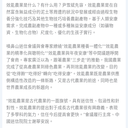
效能農業是什么？有什么用？尹雪斌先容，效能農業是在自
然富含無益成分的泥土等周遭的狀況中發展或經由過程生物
養分強化技巧及其他生物技巧培養農副產物，基于人類安康
需求，完成農副產物中一種或多種無益安康成分（如礦物
資、生物化合物）尺度化、優化的生孩子實行。
噴鼻山迷信會議與會專家繚繞“效能農業種養一體化”“效能農
業的精準化與聰明化”“效能農業與年夜安康”等中間議題睜開
了會商。專家廣泛以為，跟著農業“三步走”的推動，我國農業
完成了從高產農業到綠色農業，再到效能農業的改變，目的
從“吃得飽”“吃得好”轉向“吃得安康”。效能農業既是農業供應
側構造性改造的一條新路，又是古代農業的前途，同時也是
世界農業成長的新趨向。
“效能農業是古代農業的一面旗號，具有迷信性、包涵性和針
對性。效能農業的提出對于成長古代農業很有興趣義，表現
了多學科的氣力，信任今后提高會更快。”會議履行主席、中
國迷信院院士謝華安說。