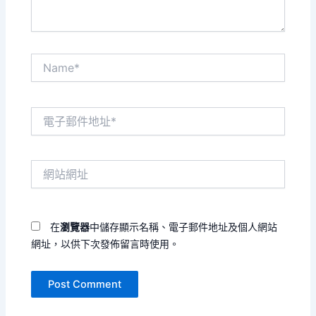
Name*
電
子
郵
件
網
地
站
址
網
*
址
在
瀏覽器
中儲存顯示名稱、電子郵件地址及個人網站
網址，以供下次發佈留言時使用。