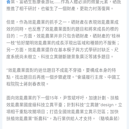
養
葉、富硒生態康養游玩……作為人體必須的微量元素，硒既
推進了相干研討，也催生了一個財產，更助力村落復興。
但是，作為效能農業的抓手之一，硒財產在表現效能農業成
效的同時，也反應了效能農業面對的題目和將來成長的標的
目的：一方面，效能農業并非只包含硒財產，硒財產的“桂林
一枝”恰好闡明效能農業的成長浮現出區域和種類的不服衡；
另一方面，效能農業還存在基本模子與方式學研討缺乏、尺
度系統尚未樹立、科技立異鏈斷鏈景象廣泛等諸多題目。
“效能農業面對的迷信題目不成能不穿插，要構成本身的特
點，找出題目后再進一個步驟處理。”會議履行主席、中國工
程院院士蔣劍春表現。
面向效能農業的下一個15年，尹雪斌呼吁，加速計劃、扶植
效能農業國度級科技立異平臺；針對科技“立異鏈”design，立
項相干重點攻關項目；打造全國效能農業立異示范區；加快
扶植效能農業“新農科”，為行業供給人才支持。（駱噴鼻茹）