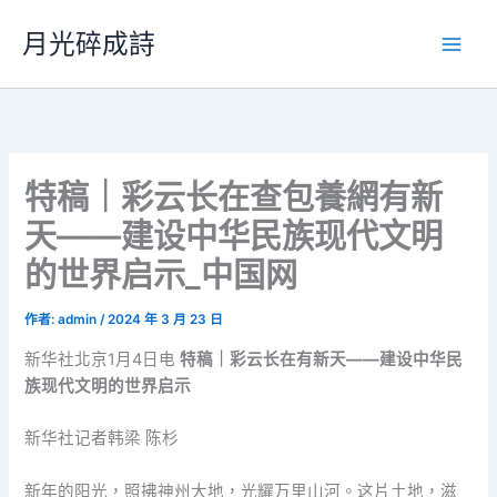
跳
月光碎成詩
至
主
要
內
容
特稿｜彩云长在查包養網有新
天——建设中华民族现代文明
的世界启示_中国网
作者:
admin
/
2024 年 3 月 23 日
新华社北京1月4日电
特稿｜彩云长在有新天——建设中华民
族现代文明的世界启示
新华社记者韩梁 陈杉
新年的阳光，照拂神州大地，光耀万里山河。这片土地，滋