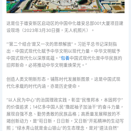
这是位于雄安新区启动区的中国中化雄安总部001大厦项目建
设现场（2023年3月30日摄，无人机照片）。
“‘第二个结合’是又一次的思想解放”。习近平总书记深刻指
出，中国式现代化赋予中华文明以现代力量，中华文明赋予
中国式现代化以深厚底蕴。“
包養
中国式现代化是中华民族的
旧邦新命，必将推动中华文明重焕荣光。”
创造人类文明新形态，铺陈时代发展新图景，这是中国式现
代化承载的时代内涵，亦是历史使命。
“以人民为中心”的治国理政实践，彰显“民惟邦本，本固邦宁”
的价值追求；14亿多中国人民“撸起袖子加油干”的奋斗力量，
展现自强不息、勤劳勇敢的民族品格；高质量发展释放的不
竭创新动力，是“苟日新，日日新，又日新”开拓精神的生动写
照；“绿水青山就是金山银山”的生态理念，是对“道法自然”