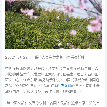
2022年3月29日，采茶人员在黄龙岘茶园采摘鲜叶。
中国发展道路越走越开阔，科学社会主义焕发勃勃生机，深
刻启迪并鼓舞广大发展中国家的现代化探索。尼日利亚中国
研究中心主任查尔斯·奥努纳伊朱说，中国式现代化和中国道
路给了非洲新的自信，“拓展了我们
包養網
的思维，有助于非
洲各国进一步和谐共处，合作共赢，拥抱世界”。
“每个国家都有发展的权利，各国人民都有追求幸福生活的自