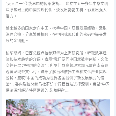
“天人合一”传统思想的传承发扬……建立在五千多年中华文明
深厚基础上的中国式现代化，焕发出勃勃生机，彰显出强大
活力。
越来越多的国家走向中国、携手中国，获得发展经验，汲取
治理启迪，分享繁荣机遇，在中国式现代化的密码中探寻发
展的金钥匙。
访华期间，巴西总统卢拉参观华为上海研究所，听取数字经
济和技术趋势的介绍，表示“我们要同中国就数字创新、文化
交往开展更密切的交流”；所罗门群岛总理索加瓦雷在南京参
观黄龙岘茶文化村，详细了解当地依托生态和文化产业实现
脱贫，感叹“中国的成功为世界各国提供了新发展模式的借
鉴”；委内瑞拉总统马杜罗访华行程首站选择深圳，希望“学习
借鉴深圳经济特区建设的成功经验”……