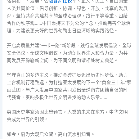
弘扬和平、发展、公
包養網比較
平、正义、民主、自由的全
人类共同价值，倡导创新、协调、绿色、开放、共享的发展
观，坚持共商共建共享的全球治理观，践行平等尊重、团结
合作的秩序观……中国秉持天下为公的信念，推动完善全球治
理，为建设更美好的世界勾勒出日益清晰的实践路径。
开启高质量共建“一带一路”新阶段，践行全球发展倡议、全球
安全倡议、全球文明倡议，为动荡世界注入和合力量，为共
同发展开辟崭新空间，为不同文明和谐相处树立典范。
坚守真正的多边主义，推动金砖扩员迈出历史性步伐，助力
上合机制行稳致远，为打造亚太发展的下一个“黄金三十年”擘
画蓝图，与广大发展中国家共同发出全球南方团结自强的时
代强音，奏响多极化世界文明进步的动人乐章……
英国历史学家汤因比曾预言，人类的未来在东方，中华文明
会成为世界的引领。
如今，蔚为大观启众智，高山流水引知音。