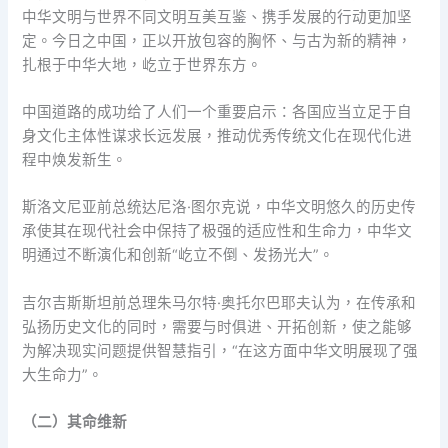
中华文明与世界不同文明互美互鉴、携手发展的行动更加坚
定。今日之中国，正以开放包容的胸怀、与古为新的精神，
扎根于中华大地，屹立于世界东方。
中国道路的成功给了人们一个重要启示：各国应当立足于自
身文化主体性谋求长远发展，推动优秀传统文化在现代化进
程中焕发新生。
斯洛文尼亚前总统达尼洛·图尔克说，中华文明悠久的历史传
承使其在现代社会中保持了极强的适应性和生命力，中华文
明通过不断演化和创新“屹立不倒、发扬光大”。
吉尔吉斯斯坦前总理朱马尔特·奥托尔巴耶夫认为，在传承和
弘扬历史文化的同时，需要与时俱进、开拓创新，使之能够
为解决现实问题提供智慧指引，“在这方面中华文明展现了强
大生命力”。
（二）其命维新