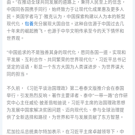
由。”在推动全球共同发展的道路上，秉持人民至上的信念，
中国同各国携手同行，始终致力于让现代化成果惠及更多人
民。英国学者马丁·雅克认为，中国探索构建以人为本的新型
现代化，
包養
充分展现大国自信。这种自信源于中国过去几
十年来的崛起腾飞，也源于中华文明传承至今的天下情怀和
世界观。
“中国追求的不是独善其身的现代化，愿同各国一道，实现和
平发展、互利合作、共同繁荣的世界现代化”，习近平总书记
坚定的话语，彰显一个东方大国为人类谋进步、为世界谋大
同的担当。
不久前，《习近平谈治国理政》第二卷泰文版推介会在泰国
举行，引发热烈反响。著作主要译者、泰中“一带一路”合作研
究中心主任威伦·披差翁帕迪说，习近平主席的治国理政思想
为发展中国家解决贫困问题、迈向现代化、参与全球治理提
供了全新选择和路径，为世界和平与发展贡献了东方智慧。
尼加拉瓜总统奥尔特加表示，在习近平主席卓越领导下，中