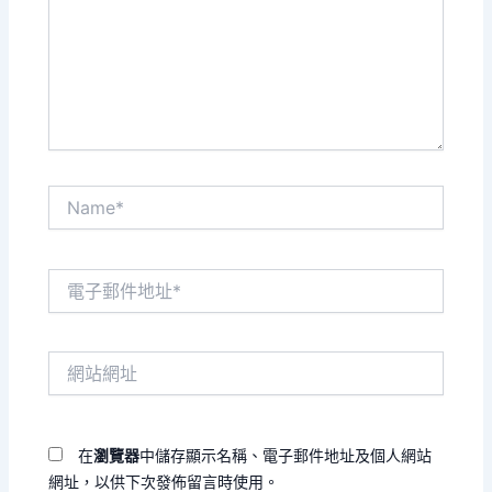
輸
入
內
容...
Name*
電
子
郵
件
網
地
站
址
網
*
址
在
瀏覽器
中儲存顯示名稱、電子郵件地址及個人網站
網址，以供下次發佈留言時使用。