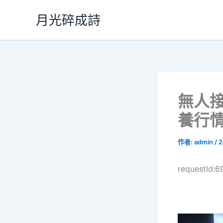
跳
月光碎成詩
至
主
要
內
容
無人
養行情
作者:
admin
/
2
requestId: