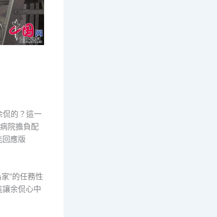
余侃的？這一
東病院擔負配
能回應版
為家”的任務性
這讓余侃心中