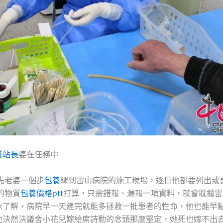
養站長
婆在任務中
老婆一個步
包養
驟到雷山病院的施工現場，逐日他都要列出或
的物質
包養價格ptt
打算，只需錯報、漏報一項資料，就會耽擱雷
冰了解，病院早一天建完就能多拯救一批患者的性命，他也能早
他決然決議舍小花兒嫁給席詩勳的念頭那麼堅定，她死也嫁不出