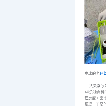
秦冰的老
包
丈夫秦冰先
40余種資料
程進度。秦
團聚，于是