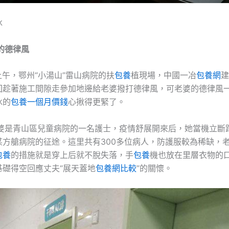
冰
的德律風
午，鄂州“小湯山”雷山病院的扶
包養
植現場，中國一冶
包養網
建
回趁著施工間隙走參加地邊給老婆撥打德律風，可老婆的德律風
冰的
包養一個月價錢
心揪得更緊了。
是青山區兒童病院的一名護士，疫情舒展開來后，她當機立斷
某方艙病院的征途。這里共有300多位病人，防護服較為稀缺，
包養
的措施就是穿上后就不脫失落，手
包養
機也放在里層衣物的
基礎得空回應丈夫“展天蓋地
包養網比較
”的關懷。