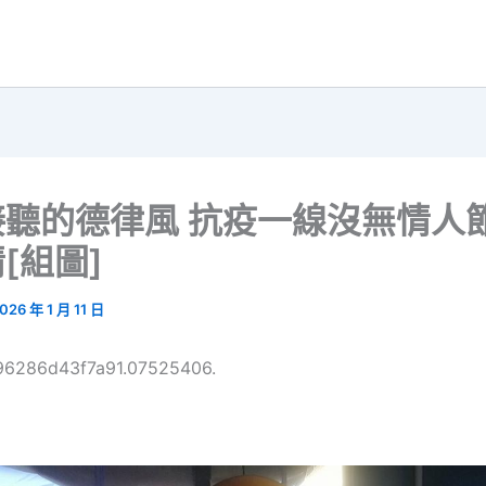
接聽的德律風 抗疫一線沒無情人
[組圖]
026 年 1 月 11 日
696286d43f7a91.07525406.