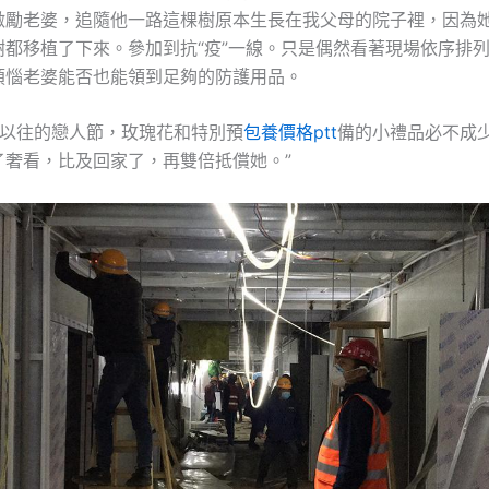
激勵老婆，追隨他一路這棵樹原本生長在我父母的院子裡，因為
樹都移植了下來。參加到抗“疫”一線。只是偶然看著現場依序排
煩惱老婆能否也能領到足夠的防護用品。
以往的戀人節，玫瑰花和特別預
包養價格ptt
備的小禮品必不成
了奢看，比及回家了，再雙倍抵償她。”