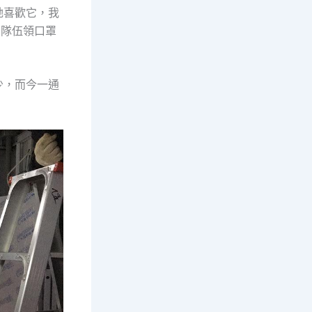
她喜歡它，我
列隊伍領口罩
少，而今一通