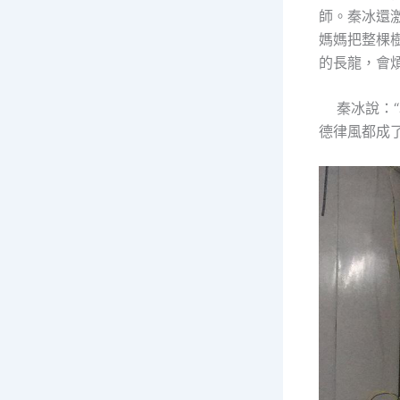
師。秦冰還
媽媽把整棵
的長龍，會
秦冰說：“
德律風都成