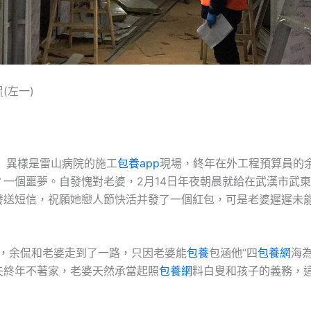
(左一)
異樣是雷山病院的施工
包養app
現場，終年在外工程預算員的
？一個噩夢。自發愧對老婆，2月14日年夜朝晨就給在武漢市武
發送短信，祝願她戀人節快活并發了一個紅包，可是老婆遲遲未
17，余侃和老婆走到了一路，只因老婆能
包養
包涵他“四
包養網
海
夫終年不著家，老婆天然承當起照
包養網
料白叟和孩子的義務，