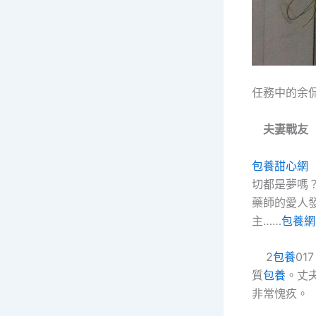
任務中的余侃
夫妻戰友
包養甜心網
切都是夢嗎
藥師的愛人
主……
包養網
2
包養
0
質
包養
。丈
非常愧疚。