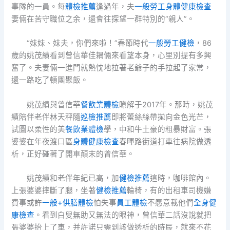
事隊的一員。每
體檢推薦
逢過年，夫
一般勞工身體健康檢查
妻倆在苦守職位之余，還會往探望一群特別的“親人”。
“妹妹、妹夫，你們來啦！”春節時代
一般勞工健檢
，86
歲的姚茂績看到曾信華佳耦倆來看望本身，心里別提有多興
奮了。夫妻倆一進門就熱忱地拉著老爺子的手拉起了家常，
還一路吃了頓團聚飯。
姚茂績與曾信華
餐飲業體檢
瞭解于2017年。那時，姚茂
績陪伴老伴林天秤隨
巡檢推薦
即將蕾絲絲帶拋向金色光芒，
試圖以柔性的美
餐飲業體檢
學，中和牛土豪的粗暴財富。張
婆婆在年夜渡口區
身體健康檢查
春暉路街道打車往病院做透
析，正好碰著了開車顛末的曾信華。
姚茂績和老伴年紀已高，加
健檢推薦
這時，咖啡館內。
上張婆婆摔斷了腿，坐著
健檢推薦
輪椅，有的出租車司機嫌
費事或許
一般+供膳體檢
怕失事
員工體檢
不愿意載他們
全身健
康檢查
。看到白叟無助又無法的眼神，曾信華二話沒說就把
張婆婆抬上了車，并許諾只需到該做透析的時辰，就來不花