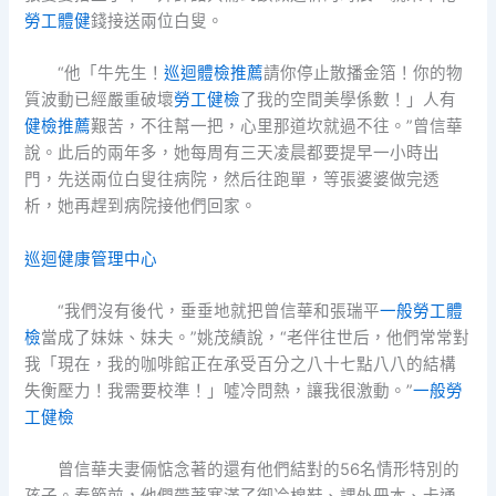
勞工體健
錢接送兩位白叟。
“他「牛先生！
巡迴體檢推薦
請你停止散播金箔！你的物
質波動已經嚴重破壞
勞工健檢
了我的空間美學係數！」人有
健檢推薦
艱苦，不往幫一把，心里那道坎就過不往。”曾信華
說。此后的兩年多，她每周有三天凌晨都要提早一小時出
門，先送兩位白叟往病院，然后往跑單，等張婆婆做完透
析，她再趕到病院接他們回家。
巡迴健康管理中心
“我們沒有後代，垂垂地就把曾信華和張瑞平
一般勞工體
檢
當成了妹妹、妹夫。”姚茂績說，“老伴往世后，他們常常對
我「現在，我的咖啡館正在承受百分之八十七點八八的結構
失衡壓力！我需要校準！」噓冷問熱，讓我很激動。”
一般勞
工健檢
曾信華夫妻倆惦念著的還有他們結對的56名情形特別的