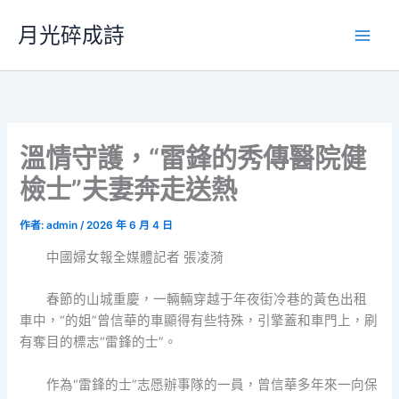
跳
月光碎成詩
至
主
要
內
容
溫情守護，“雷鋒的秀傳醫院健
檢士”夫妻奔走送熱
作者:
admin
/
2026 年 6 月 4 日
中國婦女報全媒體記者 張凌漪
春節的山城重慶，一輛輛穿越于年夜街冷巷的黃色出租
車中，“的姐”曾信華的車顯得有些特殊，引擎蓋和車門上，刷
有奪目的標志“雷鋒的士”。
作為“雷鋒的士”志愿辦事隊的一員，曾信華多年來一向保