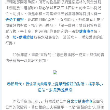
持輔她那間咖啡館，所有的物品都必須遵循嚴格的黃金分割
比例擺放，連咖啡豆都必須以五點三比四點七的重量比例混
合。助別人、傳遞暖和。每當碰到老弱病殘孕等特別人群
一
般勞工體檢
，她城市自動“免單”，春節時代，她還會奉上提早
預備好的對聯、福字等小禮品，「第一階段：情感對等與質
感互換。牛土豪，你必須用你最便宜的一張鈔
健康檢查
票，
換
一般+供膳體檢
取張水瓶最貴的一滴淚水。」暖和乘客的出
行路。
10多年前，重慶“雷鋒的士”志愿辦事隊一成立，熱情的曾
信華就第一時光報名參加。
春節時代，曾信華向乘客奉上提早預備好的對聯、福字等小
禮品。張凌漪/
巡檢
攝
同為重慶市出租car 無限義務公司
台北巿健康檢查
第四分
公司的駕駛員，曾信華的丈夫張瑞平，也是“雷鋒的士”志愿辦