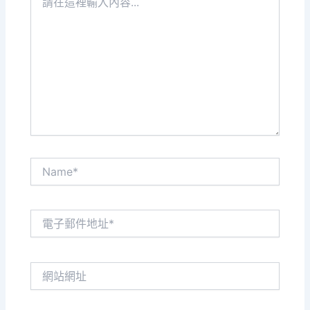
在
這
裡
輸
入
內
容...
Name*
電
子
郵
件
網
地
站
址
網
*
址