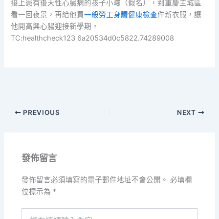
接上患有後天性心臟病的孩子小曦（假名），到重慶主城區
看一回夜景，再給他買
一般勞工身體健康檢查
件新衣服，讓
他開高興心腸迎接新學期。
TC:healthcheck123 6a20534d0c5822.74289008
PREVIOUS
NEXT
發佈留言
發佈留言必須填寫的電子郵件地址不會公開。
必填欄
位標示為
*
請