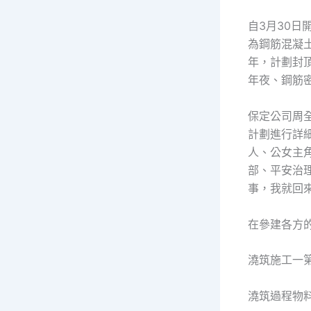
自3月30
為鋼筋混凝
年，計劃封頂
年夜、鋼筋
保定公司周
計劃進行詳
人、公女主
部、平安治
事，我就回
在參建各方
澆筑施工一
澆筑過程物