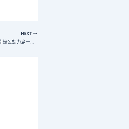
NEXT
年夜唐集團助力海南綠色動力島一包養網站建設