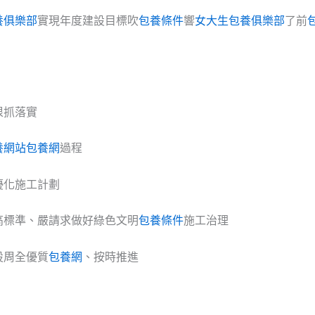
養俱樂部
實現年度建設目標吹
包養條件
響
女大生包養俱樂部
了前
狠抓落實
養網站
包養網
過程
優化施工計劃
高標準、嚴請求做好綠色文明
包養條件
施工治理
設周全優質
包養網
、按時推進