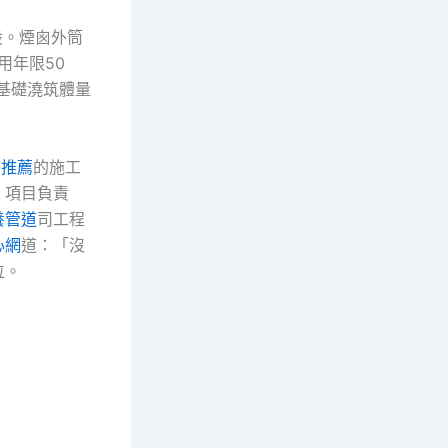
設。煙囪外筒
用年限50
基礎澆筑體量
網推薦
的施工
，項目負責
養管道
司工程
心網
道：「沒
位。