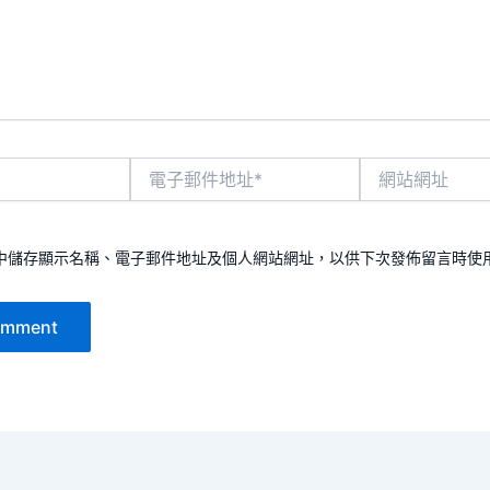
電
網
子
站
郵
網
件
址
地
中儲存顯示名稱、電子郵件地址及個人網站網址，以供下次發佈留言時使
址
*