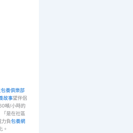
生包養俱樂部
養故事
望伴侶
0噸/小時的
：「是在社區
電力負
包養網
化。