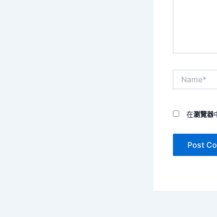
入
內
容...
Name*
在
瀏覽器