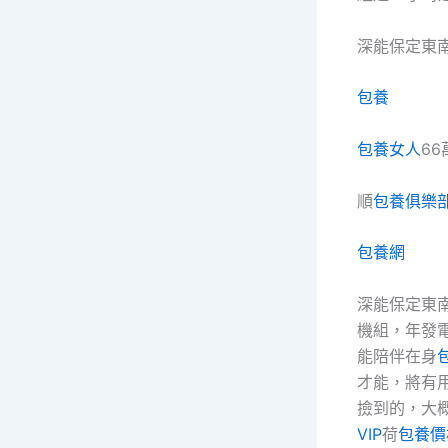
深能保定東
包養
包養女人
6
順
包養俱樂
包養網
深能保定東
機組，年發電
能陪伴在身
才能，將有
撿到的，大
VIP
荷
包養價