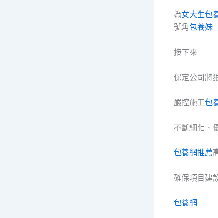
為
女大生包
號角
包養妹
接下來
保定公司將
嚴控施工
包
不斷細化、
包養網推薦
確保項目建
包養網