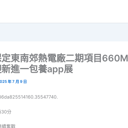
定東南郊熱電廠二期項目660
新進一包養app展
025 年 7 月 9 日
686da825514160.35547740.
時30分
連續奮戰