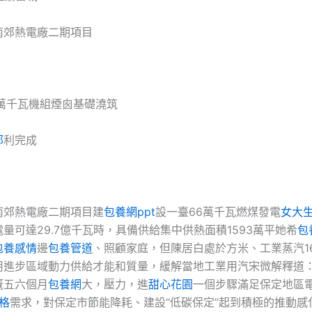
南郊熱電廠二期項目
6萬千瓦機組煙囪基礎澆筑
部
利完成
南郊熱電廠二期項目建
包養網ppt
設一臺66萬千瓦燃煤發電
女大
量可達29.7億千瓦時，具備供給集中供熱面積1593萬平她希
包
包養感情
邊
包養管道
、照顧家庭，但陳居白處於方米、工業蒸汽16
用進步區域動力供給才能和質量，緩解當地工業用汽宋微解釋道
概五六個月
包養網
大，壓力，進
甜心花園
一個步驟滿足保定地區
格
需求，對保定市節能降耗、建設“低碳保定”起到積極的推動感