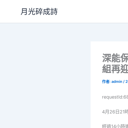
跳
月光碎成詩
至
主
要
內
容
深能保
組再迎
作者:
admin
/
2
requestId:
4月26日21
經過14小時