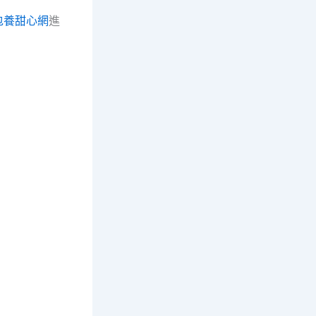
包養甜心網
進