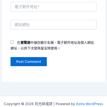
電
子
郵
件
網
地
站
址
網
*
址
在
瀏覽器
中儲存顯示名稱、電子郵件地址及個人網站
網址，以供下次發佈留言時使用。
Copyright © 2026 月光碎成詩 | Powered by
Astra WordPress