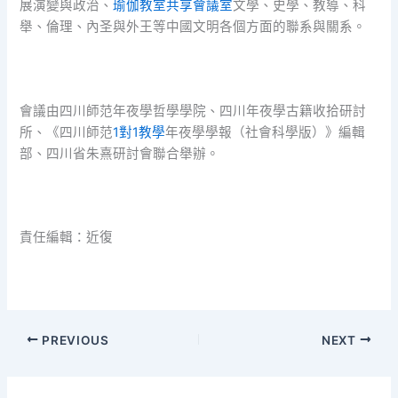
展演變與政治、
瑜伽教室
共享會議室
文學、史學、教導、科
舉、倫理、內圣與外王等中國文明各個方面的聯系與關系。
會議由四川師范年夜學哲學學院、四川年夜學古籍收拾研討
所、《四川師范
1對1教學
年夜學學報（社會科學版）》編輯
部、四川省朱熹研討會聯合舉辦。
責任編輯：近復
PREVIOUS
NEXT