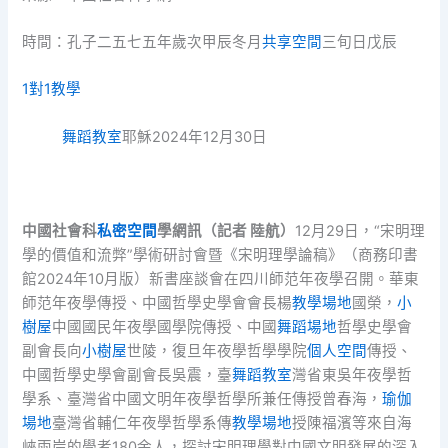
時間：孔子二五七五年歲次甲辰冬月
共享空間
三旬日戊辰
1對1教學
舞蹈教室
耶穌2024年12月30日
中國社會科
私密空間
學網訊（記者 陸航）
12月29日，“宋明理
學的價值和流弊”學術研討會暨《宋明理學論稿》（商務印書
館2024年10月版）新書座談會在四川師范年夜學召開。華東
師范年夜學傳授、中國哲學史學會會長楊
教學場地
國榮，
小
樹屋
中國國民年夜學國學院傳授、中國
舞蹈場地
哲學史學會
副會長向
小樹屋
世陵，復旦年夜學哲學學院
個人空間
傳授、
中國哲學史學會副會長吳震，臺
舞蹈教室
灣省東吳年夜學哲
學系、臺灣省中國文明年夜學哲學所兼任傳授曾春海，
瑜伽
場地
臺灣省輔仁年夜學哲學系傳
教學場地
授陳福濱等來自海
峽兩岸的學者180余人，探討宋明理學對中國文明發展的深入