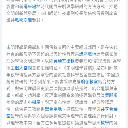
影響和新
講座場地
時代開展宋明理學研討的方法方式，推動
文明創新與發展。四川師范年夜學副校長陳佑松傳授列席會
議并
私密空間
致辭。
宋明理學是儒學和中國傳統文明的主要組成部門，是在宋代
社會的新形勢下興起的以思辨性哲理來
講座場地
論證儒家倫
理的學術文明思潮，以闡
會議室出租
發義理和“窮理盡性”為學
術主
個人空間
旨和思惟特征。《宋明理學論稿》是四川師范
年夜學傳授蔡方鹿掌管的國家社會科學基金嚴重項目“中國道
統思惟研討”的系列結果。該書采取史論
瑜伽教室
結合的方
式，對宋明理學歷史發展演變加以系統探討，結公道學與宋
學、新學、功利學、反理學的關系來論述理學發展演
舞蹈場
地
變的歷史
小樹屋
，對理學心性論、認識論、經典詮釋思
惟、儒佛道三教關系
聚會場地
、道統思惟、理學與
共享會議
室
哲學的關系等六個專題構成宋明理學的諸理論進行研討，
以理學為中間，全方位多角度提醒和論述理學思潮
教學
的發