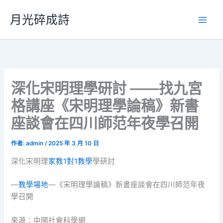
跳
月光碎成詩
至
主
要
內
容
深化宋明理學研討 ——找九宮
格講座《宋明理學論稿》新書
座談會在四川師范年夜學召開
作者:
admin
/
2025 年 3 月 10 日
深化宋明理
家教
1對1教學
學研討
—
教學場地
—《宋明理學論稿》新書座談會在四川師范年夜
學召開
來源：中國社會科學網