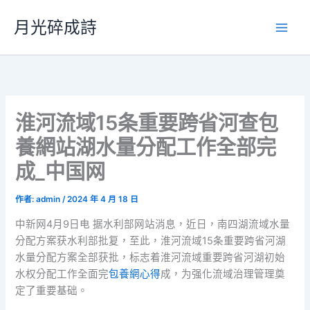
跳
月光碎成詩
至
主
要
內
容
淮河流域15条重要跨省河查包
養網站湖水量分配工作全部完
成_中国网
作者:
admin
/
2024 年 4 月 18 日
中新网4月9日电 据水利部网站消息，近日，南四湖流域水量
分配方案获水利部批复，至此，淮河流域15条重要跨省河湖
水量分配方案全部获批，标志着淮河流域重要跨省河湖初始
水权分配工作全面完
包養網心得
成，为强化流域治理管理奠
定了重要基础。