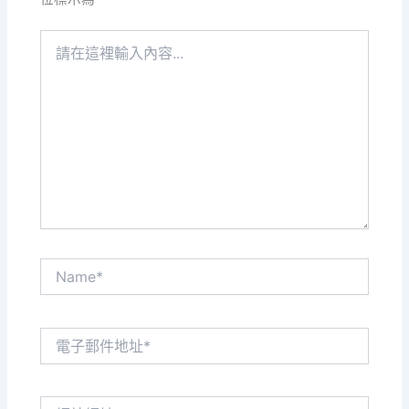
請
在
這
裡
輸
入
內
容...
Name*
電
子
郵
件
網
地