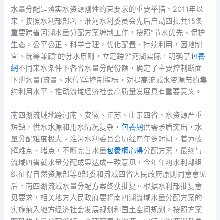
水量分配是落实水资源刚性约束要求的重要举措，2011年以
来，按照水利部部署，淮河水利委员会先后启动四批共15条
重要跨省河湖水量分配方案编制工作，按照“节水优先、保护
生态，公平公正、科学合理，优化配置、持续利用，因地制
宜、统筹兼顾”的分水原则，立足跨省河湖实际，明确了
包養
網
不同来水条件下各省水量分配份额，确定了主要控制断面
下泄水量(流量、水位)等控制指标，对提高流域水资源节约集
约利用水平、推动流域经济社会高质量发展具有重要意义。
南四湖流域地跨河南、安徽、江苏、山东四省，水资源严重
短缺，供水水源和用水情况复杂，
包養網
供需矛盾突出，水
量分配难度极大。淮河水利委员会历经四年多时间，着力破
解难点、堵点，不断完善水量
包養網心得
分配方案，最终与
流域四省就水量分配成果达成一致意见，今年年初水利部组
织征得自然资源部等8部委和流域四省人民政府原则同意意见
后，南四湖流域水量分配方案终获批复。根据水利部批复意
见要求，相关地方人民政府要将南四湖流域水量分配方案的
实施纳入地方经济社会发展规划和国土空间规划，按照方案