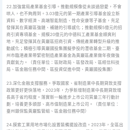
22.加強當局產業基金引導。推動規模像從未談過戀愛，不會
哄人，也不夠周到。3.03億元的第一期產業引導基金設立新
資料、數字經濟、高端智能制造、性命安康等子基金，充足
發揮其在黃巖區強鏈、補鏈的引導感化；推動規模5億元的招
商引資專項基金、規模20億元的中德科工產業基金順爽利
地，充足發揮其在黃巖區招商引資、傳統產業轉型升級的推
動感化；積極引導黃巖國投集團擬參投的灃收基金二期、臺
州市臨港產業帶緊密制造產業基金為黃巖區產業做年夜做強
貢獻氣力。（責任單位：區財政局、區發改局、區經信科技
局、區金融任務中間、區投資促進中間、黃巖國投集團）
23.深化金融支撐服務。爭取國家、省制造業中長期貸款支撐
政策更好更快落地，2023年，力爭新增制造業中長期貸款增
長高于省均程度。落實新一輪進步上市公司質量三年行動計
劃，培養更多頭部、高市值制造業上市公司。（責任單位：
臺州銀保監黃巖監管組、區金融任務中間）
24.摸索工業用地市場化設置裝備擺設改造。2023年，全區出