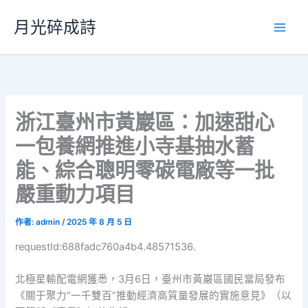
跳
月光碎成詩
至
主
要
內
容
浙江臺州市黃巖區：加速甜心
一包養網推進小寺基抽水蓄
能、綜合聰明零碳電廠等一批
嚴重動力項目
作者:
admin
/
2025 年 8 月 5 日
requestId:688fadc760a4b4.48571536.
北極星輸配電網獲悉，3月6日，臺州市黃巖區國民當局發布
《關于聚力“一千雙百”推動經濟高質量發展的實施意見》（以