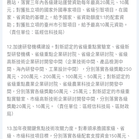
務站，落實三年內各級建站運營資助每年最高20萬元、10萬
元；對獲批立項的國家外國專家項目、省級引智項目，在國
家、省資助的基礎上，給予國家、省資助額度1:1的配套資
助；對獲批立項的臺州市引智項目，給予最高10萬元資助。
（責任單位：區經信科技局）
12.加速研發機構建設。對新認定的省級重點實驗室、省級新
型研發機構、省級重點企業研討院、省級企業研討院、省級
高新技術企業研討開發中間（企業技術中間、產品檢測中
間、海內研發中間、工業設計中間），分別落實各級獎勵250
萬元、200萬元、200萬元、100萬元、50萬元；對新認定的
省級重點農業企業研討院、省級農業科技企業研討開發中
間，分別落實各級獎勵50萬元、25萬元；對新認定的市級重
點實驗室、市級高新技術企業研討開發中間，分別落實各級
獎勵20萬元、10萬元。（責任單位：區經信科技局、區財政
局）
13.加年夜關鍵焦點技術攻關力度。對牽頭承擔國家級、省
級、市級科技項目標，分別落實各級配套支撐資金150萬元、