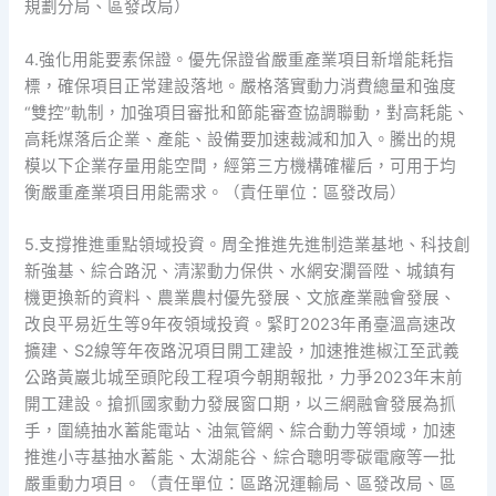
規劃分局、區發改局）
4.強化用能要素保證。優先保證省嚴重產業項目新增能耗指
標，確保項目正常建設落地。嚴格落實動力消費總量和強度
“雙控”軌制，加強項目審批和節能審查協調聯動，對高耗能、
高耗煤落后企業、產能、設備要加速裁減和加入。騰出的規
模以下企業存量用能空間，經第三方機構確權后，可用于均
衡嚴重產業項目用能需求。（責任單位：區發改局）
5.支撐推進重點領域投資。周全推進先進制造業基地、科技創
新強基、綜合路況、清潔動力保供、水網安瀾晉陞、城鎮有
機更換新的資料、農業農村優先發展、文旅產業融會發展、
改良平易近生等9年夜領域投資。緊盯2023年甬臺溫高速改
擴建、S2線等年夜路況項目開工建設，加速推進椒江至武義
公路黃巖北城至頭陀段工程項今朝期報批，力爭2023年末前
開工建設。搶抓國家動力發展窗口期，以三網融會發展為抓
手，圍繞抽水蓄能電站、油氣管網、綜合動力等領域，加速
推進小寺基抽水蓄能、太湖能谷、綜合聰明零碳電廠等一批
嚴重動力項目。（責任單位：區路況運輸局、區發改局、區