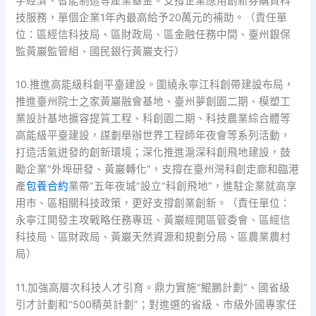
字經濟、智能制造等產業基金。支撐企業應用創新券購買科
技服務，單個企業1年內最高給予20萬元的補助。（責任單
位：區經信科技局、區財政局、區金融任務中間、臺州銀保
監黃巖監管組、國民銀行黃巖支行）
10.推進高能級科創平臺建設。圍繞永寧江科創帶建設布局，
推進臺州院士之家黃巖融會基地、臺州夢創園二期、模塑工
業設計基地擴容提質工程、科創園二期、科技農業綜合體等
高能級平臺建設，謀劃舉辦世界工程師年夜會等系列活動，
打造活氣迸發的創新環境；深化推進滬深科創飛地建設，鼓
勵企業“外埠研發、黃巖轉化”，支撐在臺州灣科創走廊和臨港
產
包養合約
業帶“五年夜城”設立“科創飛地”，進駐企業就高享
用市、區相關科技政策，更好支撐創業創新。（責任單位：
永寧江開發主攻戰略任務專班、黃巖經開區管委會、區經信
科技局、區財政局、黃巖天然資源和規劃分局、區農業農村
局）
11.加強高層次科技人才引育。鼎力實施“鯤鵬計劃”、國省級
引才計劃和“500精英計劃”；對進選的省級、市級外國專家任