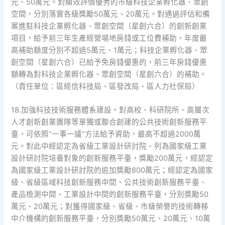
元、50萬元。對績效評價優秀的市級科技企業孵化器、眾創
空間，分別落實各級獎勵50萬元、20萬元。對通過評估和備
案進駐科技企業孵化器、眾創空間（星創六合）的創新創業
項目，給予前三年生產經營場地房錢或工位費補助，年度最
高補助額度分別不超過5萬元、1萬元；科技企業孵化器、眾
創空間（星創六合）已給予免房錢優惠的，前三年房錢優惠
額轉為對科技企業孵化器、眾創空間（星創六合）的補助。
（責任單位：區經信科技局、區發改局、區人力社保局）
18.加強科技技術服務體系建設。對高校、科研院所、高層次
人才創新創業團隊等單獨或聯合創建的公共技術創新服務平
臺，可依照“一事一議”方法給予資助，最高不超過2000萬
元。對此中經認定為省級工業設計研討院、列為國家級工業
設計研討院培養對象的創新服務平臺，獎勵200萬元，經認定
為國家級工業設計研討院的追加獎勵800萬元；經認定為國家
級、省級區域科技創新服務中間、公共技術創新服務平臺、
產品檢測中間、工業設計中間的創新服務平臺，分別獎勵50
萬元、20萬元；對獲得國家級、省級、市級榮譽的技術轉移
中介機構的創新服務平臺，分別獎勵50萬元、20萬元、10萬