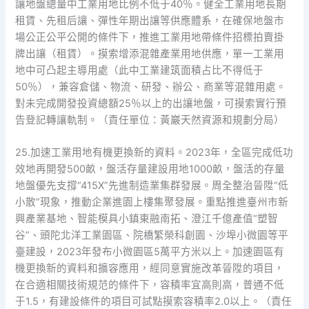
讓地盤總量中工業用地比例不低于40％。健全工業用地長期
租賃、先租后讓、彈性年期出讓等供應體系，在確保地盤市
場公正公平公開的條件下，推進工業用地帶條件招標拍賣掛
牌出讓（租賃）。摸索增添混雜產業用地供應，單一工業用
地中可凸起主導用處（此中工業建筑面積占比不得低于
50％），兼容倉儲、物流、研發、辦公、商業等混雜用處。
對未完成開發投資總額25％以上的出讓地盤，可摸索實行預
告登記轉讓軌制。（責任單位：黃巖天然資源和規劃分局）
25.加速工業用地有機更換新的資料。2023年，全區完成低功
效地再開發500畝，盤活存量建設用地1000畝，盤活的存量
地盤優先支撐“415X”先進制造業集群發展。周全整治晉陞“低
小散”現象，推動企業進園上樓集聚發展。重點推進臺州市新
興產業基地、智能模具小鎮東融南拓、澄江千億產值“塑智
谷”、頭陀北洋工業園區、院橋繁榮科創園、沙埠小微園等平
臺建設，2023年發布小微園區5萬平方米以上。加速園區有
機更換新的資料和擴容應用，經同意實施改革晉陞的項目，
在合適相關技術規范的條件下，容積率宜高則高，普通不低
于1.5，有建設條件的項目可試點摸索容積率2.0以上。（責任