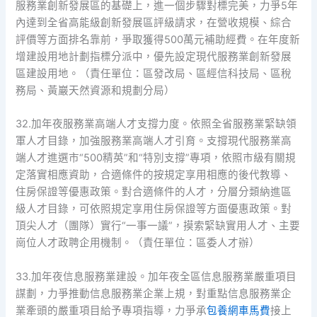
服務業創新發展區的基礎上，進一個步驟對標完美，力爭5年
內達到全省高能級創新發展區評級請求，在營收規模、綜合
評價等方面排名靠前，爭取獲得500萬元補助經費。在年度新
增建設用地計劃指標分派中，優先設定現代服務業創新發展
區建設用地。（責任單位：區發改局、區經信科技局、區稅
務局、黃巖天然資源和規劃分局）
32.加年夜服務業高端人才支撐力度。依照全省服務業緊缺領
軍人才目錄，加強服務業高端人才引育。支撐現代服務業高
端人才進選市“500精英”和“特別支撐”專項，依照市級有關規
定落實相應資助，合適條件的按規定享用相應的後代教導、
住房保證等優惠政策。對合適條件的人才，分層分類納進區
級人才目錄，可依照規定享用住房保證等方面優惠政策。對
頂尖人才（團隊）實行“一事一議”，摸索緊缺實用人才、主要
崗位人才政聘企用機制。（責任單位：區委人才辦）
33.加年夜信息服務業建設。加年夜全區信息服務業嚴重項目
謀劃，力爭推動信息服務業企業上規，對重點信息服務業企
業牽頭的嚴重項目給予專項指導，力爭承
包養網車馬費
接上