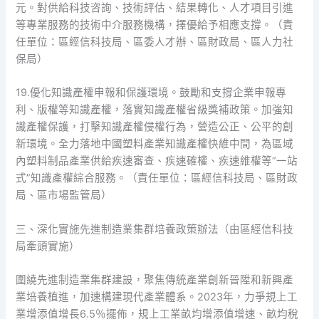
元。對供給科技咨詢、技術評估、結果轉化、人才項目引進
等專業服務的技術中介服務機構，擇優給予相應支撐。（責
任單位：區經信科技局、區委人才辦、區財政局、區人力社
保局）
19.優化知識產權申報和保護環境。鼓勵和支撐企業申報專
利、版權等知識產權，落實知識產權省級獎補政策。加強知
識產權保護，打擊知識產權侵權行為，營造公正、公平的創
新環境。全力落地中國塑料產業知識產權快維中間，為區域
內塑料制品產業供給疾速審查、疾速確權、疾速維權等“一站
式”知識產權綜合服務。（責任單位：區經信科技局、區財政
局、區市場監管局）
三、深化實施先進制造業集群培養政策辦法（由區經信科技
局牽頭實施）
圍繞先進制造業集群建設，聚焦傳統產業創新晉陞和新興產
業培養植進，加速構建現代產業體系。2023年，力爭規上工
業增添值增長6.5％擺佈，規上工業畝均增添值增速、畝均稅