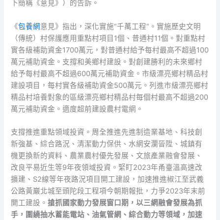
下簡稱《意見》）的告訴。
《
包養網
意見》指出，深化實施“千萬工程”。實施歷史文明
（傳統）村保護應用重點村項目1個、普通村11個。對重點村
實各級補助資金1700萬元，對普通村給予每村最高不超過100
萬元補助資金。支撐和美鄉村建設。對創建勝利的未來鄉村
給予每村最高不超過600萬元補助資金。市級漂亮鄉村精品村
建設項目，每村實各級補助資金500萬元。列進市級漂亮鄉村
精品村培養對象的區級漂亮鄉村精品村每個村最高不超過200
萬元補助資金。適度超前建設農村電網。
支撐推進重點領域投資。周全推進先進制造業基地、科技創
新強基、綜合路況、清潔動力保供、水網安瀾晉陞、城鎮有
機更換新的資料、農業農村優先發展、文旅產業融會發展、
改良平易近生等9年夜領域投資。緊盯2023年甬臺溫高速改
擴建、S2線等年夜路況項目開工建設，加速推進椒江至武義
公路黃巖北城至頭陀段工程項今朝期報批，力爭2023年末前
開工建設。
搶抓國家動力發展窗口期，以三網融會發展為抓
手，圍繞抽水蓄能電站、油氣管網、綜合動力等領域，加速