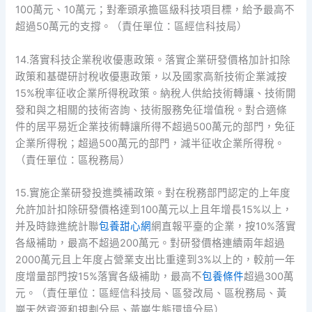
100萬元、10萬元；對牽頭承擔區級科技項目標，給予最高不
超過50萬元的支撐。（責任單位：區經信科技局）
14.落實科技企業稅收優惠政策。落實企業研發價格加計扣除
政策和基礎研討稅收優惠政策，以及國家高新技術企業減按
15%稅率征收企業所得稅政策。納稅人供給技術轉讓、技術開
發和與之相關的技術咨詢、技術服務免征增值稅。對合適條
件的居平易近企業技術轉讓所得不超過500萬元的部門，免征
企業所得稅；超過500萬元的部門，減半征收企業所得稅。
（責任單位：區稅務局）
15.實施企業研發投進獎補政策。對在稅務部門認定的上年度
允許加計扣除研發價格達到100萬元以上且年增長15%以上，
并及時錄進統計聯
包養甜心網
網直報平臺的企業，按10%落實
各級補助，最高不超過200萬元。對研發價格連續兩年超過
2000萬元且上年度占營業支出比重達到3%以上的，較前一年
度增量部門按15%落實各級補助，最高不
包養條件
超過300萬
元。（責任單位：區經信科技局、區發改局、區稅務局、黃
巖天然資源和規劃分局、黃巖生態環境分局）