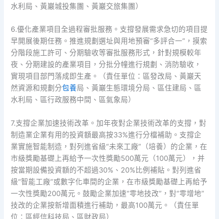
水利局、黃巖城投集團、黃巖交旅集團）
6.優化產業項目全過程審批服務。支撐發展需求急切的項目提
早開展後期任務。推進規劃選址與用地預審“多評合一”，摸索
分階段施工許可、分期驗收等審批服務形式，針對規模較年
夜、分期建設的產業項目，分批分幢進行規劃、消防驗收，
實現項目部門落成即生產。（責任單位：區發改局、黃巖天
然資源和規劃分
包養
局、黃巖生態環境分局、區住建局、區
水利局、區行政服務中間、區氣象局）
7.支撐企業加速技術改革。加年夜對企業技術改革的支撐，對
制造業企業有用的投資額最高按33%進行分檔補助。支撐企
業實施智能制造，對列進省級“未來工廠”（培養）的企業，在
市級獎勵基礎上再給予一次性獎勵500萬元（100萬元），并
按當期設備投資額的不超過30%、20%比例補貼。對列進省
級“智能工廠”或數字化車間的企業，在市級獎勵基礎上再給予
一次性獎勵200萬元。鼓勵企業加速“零地技改”，對“零增地”
技改的企業按新增面積進行補助，最高100萬元。（責任單
位：區經信科技局、區財政局）