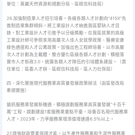
單位：黃巖天然資源和規劃分局、區經信科技局）
26.加強制造業人才招引培養。各級各類人才計劃向“415X”先
進制造業集群傾斜。將工業設計人才納進我區緊缺人才目
錄，對工業設計人才引進予以分級獎勵，在我區就業的高級
工業設計師可參照享用高層次人佳人女就學政策、醫療安康
綠色通道和人才公寓政策。加強出色工程師培養，以市高層
次人才計劃為主載體，整合優化區級各類人才計劃，積極落
實市人才新政3.0，統籌各類人才隊伍的引培體系建設。（責
任單位：區委人才辦、區經信科技局、區人力社保局）
四、深化實施現代服務業高質量發展政策辦法（由區發改局
牽頭實施）
搶抓服務業發展新機遇，積極謀劃服務業高質量發展“十百千
萬”工程，謀劃建設1家服務業重點平臺，培養百名現代服務業
人才。2023年，力爭服務業增添值增速達6.5％以上。
27.增強財政要素保證才能。以生產性服務業和生涯性服務業