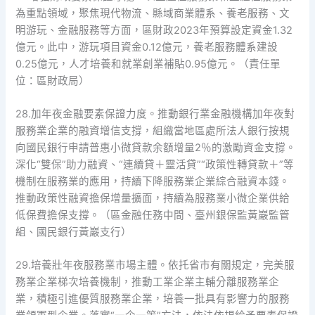
為重點領域，聚焦現代物流、縣域商業體系、養老服務、文
明游玩、金融服務等方面，區財政2023年預算設定資金1.32
億元。此中，游玩項目資金0.12億元，養老服務體系建設
0.25億元，人才培養和就業創業補貼0.95億元。（責任單
位：區財政局）
28.加年夜金融要素保證力度。推動銀行業金融機構加年夜對
服務業企業的融資增信支撐，組織當地區處所法人銀行按規
向國民銀行申請普惠小微貸款余額增量2％的激勵資金支撐。
深化“雙保”助力融資、“連續貸＋靈活貸”“政策性轉貸款＋”等
機制在服務業的應用，持續下降服務業企業綜合融資本錢。
推動政策性融資擔保增量擴面，持續為服務業小微企業供給
低保費擔保支撐。（區金融任務中間、臺州銀保監黃巖監管
組、國民銀行黃巖支行）
29.培養壯年夜服務業市場主體。依托省市有關規定，完美服
務業企業梯次培養機制，推動工業企業主輔分離服務業企
業，積極引進優質服務業企業，培養一批具有影響力的服務