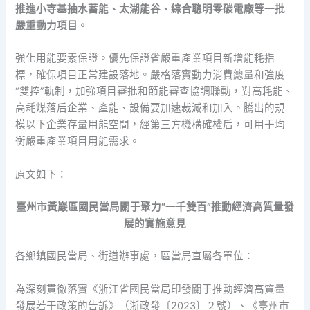
推進小寺基抽水蓄能、太湖能谷、綜合聰明零碳電廠等一批
嚴重動力項目。
強化用能要素保證。優先保證省嚴重產業項目新增能耗指
標，確保項目正常建設落地。嚴格落實動力消費總量和強度
“雙控”軌制，加強項目審批和節能審查協調聯動，對高耗能、
高耗煤落后企業、產能、設備要加速裁減和加入。騰出的規
模以下企業存量用能空間，經第三方機構確權后，可用于均
衡嚴重產業項目用能需求。
原文如下：
臺州市黃巖區國民當局關于聚力“一千雙百”推動經濟高質量發
展的實施意見
各鄉鎮國民當局、街道辦事處，區當局直屬各單位：
為深刻貫徹落實《浙江省國民當局印發關于推動經濟高質量
發展若干政策的告訴》（浙政發〔2023〕２號）、《臺州市