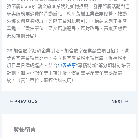
強節慶brand推動文旅產業賦能鄉村振興，發揮節慶活動對游
玩與服務業消費的帶動感化。應用黃巖工業產業優勢，推動
外鄉文創產業發展，晉陞工業游玩吸引力，構建文創工業產
業鏈。（責任單位：區文廣旅體局、區財政局、黃巖天然資
源和規劃分局）
36.加強數字經濟企業引培。加強數字產業嚴重項目招引，進
步數字產業項目比重，樹立數字產業嚴重項目庫，促進嚴重
項目早日建成達產。結合
包養故事
“專精特新”等分類制訂培養
計劃，加速小微企業上規升級，做到數字產業企業應統盡
統。（責任單位：區經信科技局）
PREVIOUS
NEXT
發佈留言