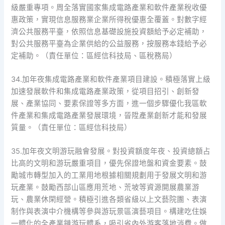
級嚴重專項。周全落實國家集成電路產業和軟件產業稅收優
惠政策，實現信息服務業企業所得稅優惠全覆蓋。對數字經
濟公共服務平臺，依照信息基礎設施投資額給予必定補助，
對公共服務平臺為企業供給的公益服務，按服務本錢給予必
定補助。（責任單位：區經信科技局、區稅務局）
34.加年夜集成電路產業和軟件產業項目建設。積極落實上級
加速發展軟件和集成電路產業政策，從項目招引、創新發
展、產業協同、要素保證等多方面，進一個步驟優化我區軟
件產業和集成電路產業發展環境，晉陞產業創新才能和發展
質量。（責任單位：區經信科技局）
35.加年夜文明游玩融會發展。對投資額度年夜、投資總額占
比高的文明和游玩嚴重項目，優先保證地盤和資金要素。鼓
勵城市轉型加入的工業用地根據相關規劃用于發展文明和游
玩產業。鼓勵西部山區應用荒地、荒坡等資源開展農業游
玩、農業休閑經營。積極引進各類省級以上文藝院團、表演
制作與表演中介機構等參與游玩景區演藝項目。構建吃住娛
一體化的全產業鏈游玩體系，吸引省內外游客落地消費。做