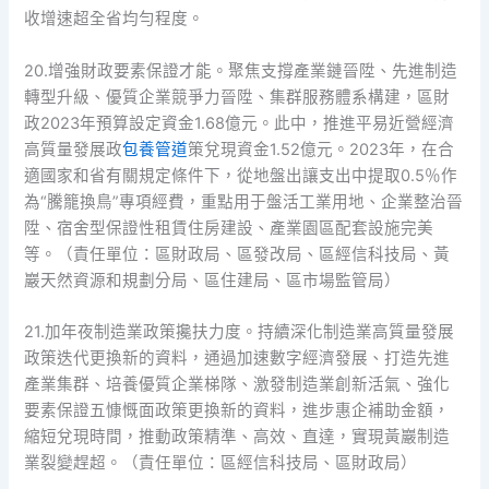
收增速超全省均勻程度。
20.增強財政要素保證才能。聚焦支撐產業鏈晉陞、先進制造
轉型升級、優質企業競爭力晉陞、集群服務體系構建，區財
政2023年預算設定資金1.68億元。此中，推進平易近營經濟
高質量發展政
包養管道
策兌現資金1.52億元。2023年，在合
適國家和省有關規定條件下，從地盤出讓支出中提取0.5％作
為“騰籠換鳥”專項經費，重點用于盤活工業用地、企業整治晉
陞、宿舍型保證性租賃住房建設、產業園區配套設施完美
等。（責任單位：區財政局、區發改局、區經信科技局、黃
巖天然資源和規劃分局、區住建局、區市場監管局）
21.加年夜制造業政策攙扶力度。持續深化制造業高質量發展
政策迭代更換新的資料，通過加速數字經濟發展、打造先進
產業集群、培養優質企業梯隊、激發制造業創新活氣、強化
要素保證五慷慨面政策更換新的資料，進步惠企補助金額，
縮短兌現時間，推動政策精準、高效、直達，實現黃巖制造
業裂變趕超。（責任單位：區經信科技局、區財政局）