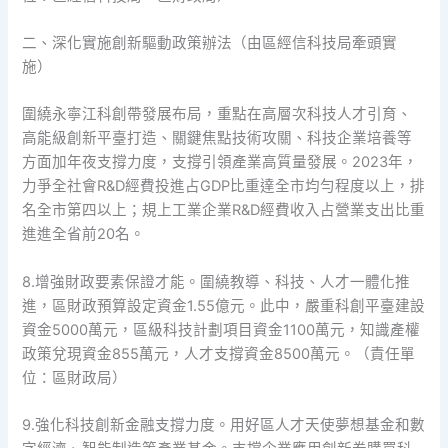
二、深化實施創新驅動政策辦法（由區經信科技局牽頭實
施）
圍繞永寧江科創帶發展布局，重點在高層次科技人才引育、
高能級創新平臺打造、關鍵焦點技術攻關、科技企業培養等
方面加年夜支撐力度，支撐引領產業高質量發展。2023年，
力爭全社會R&D經費投進占GDP比重達全市均勻程度以上，排
名全市第四以上；規上工業企業R&D經費收入占營業支出比重
進進全省前20名。
8.增強財政要素保證才能。圍繞教導、科技、人才一體化推
進，區財政預算設定資金1.55億元。此中，嚴重科創平臺建設
資金5000萬元，區級科技計劃項目資金1100萬元，知識產權
政策兌現資金855萬元，人才支撐資金8500萬元。（責任單
位：區財政局）
9.強化科技創新金融支撐力度。用好區人才天使夢想基金和數