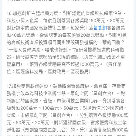
16.加速創新主體培養力度。對新認定的省級科技領軍企業、
科技小偉人企業，每家分別落實各級獎勵150萬元、80萬元。
對新認定的國家高新技術企業，每家分別落
包養網
實各級獎
勵40萬元獎勵，從頭認定的每家落實20萬元獎勵。對新引進
的高新技術產業投資項目同步建設研發機構的，葉的回覆？
“一個人長得漂亮，唱歌也好聽。”按研發機構投進的科研儀
器、研發設備等總額給予50%的補助（與其他補助政策不重
復享用），落實各級獎勵最高不超過1000萬元。（責任單
位：區經信科技局、區財政局、區稅務局）
17.加強雙創載體建設。鼓勵將閑置舊廠房、舊倉庫、存量商
務樓宇改革為科技企業孵化器、眾創空間（星創六合）。對
新認定的國家級、省級、市級科技企業孵化器，分別落實各
級獎勵200萬元、100萬元、50萬元；對通過備案的國家級、
省級、市級眾創空間（星創六合），分別落實各級獎勵100萬
元、50萬元、20萬元。對新獲評國家級、省級優秀科技企業
孵化器（眾創空間或星創六合）的，分別落實各級獎勵100萬