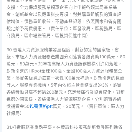
業領軍型企業。落實“一企一策”方法，依法依規給予要素保證
支撐。全力保證服務業領軍企業向上申報各類當局產業基
金、創新基金以及嚴重科技專項。對并購重組觸及的資產評
估增值、債務重組收益、不動產登記等，依照國家和省有關
規定給予稅費優惠。（責任單位：區發改局、區稅務局、區
商務局、區市場監管局、區投資促進中間）
30.晉陞人力資源服務業發展程度。對新認定的國家級、省
級、市級人力資源服務產業園分別落實各級資助100萬元、80
萬元、50萬元。加年夜高端人力資源服務機構引進和落地，
對新引進的HRoot全球100強、全國100強人力資源服務業企
業，落實各級資助每家一次性100萬元補助。對新引進的獵頭
等人才服務專業機構，5年內依照主營業務支出的3%，落實
各級獎勵最高不超過200萬元。充足發揮行業協會感化，對新
進選的國家級、省級優秀人力資源服務企業，分別落實各級
獎補資金50
包養價格ptt
萬元、20萬元。（責任單位：區人力
社保局）
31.打造服務業重點平臺。在黃巖科技服務創新發展區列進省