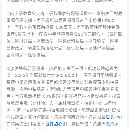
2.向上爭取資金支撐。爭取國家各類專項資金、金融東西對嚴
重項目標支撐，力爭處所當局專項債券占全市份額10％以
上，爭取中心預算內投資1000萬元；力爭政策性開發性金融
東西5億元以上，配套中長期項目貸款20億元擺佈。（責任單
位：區財政局、區發改局、區經信科技局、區教導局、區平
易近政局、黃巖生態環境分局、區住建局、區路況運輸局、
區水利局、區衛健局）
3.加強地盤要素保證。持續加大量而未供、低功效地處置力
度，2023年全區新增供地3000畝以上，保證項目用地需求。
積極申請省嚴重產業項目新增建設用地計劃指標預支和指標
獎勵，推動中弘晶能、清陶動力等項目申報省特年夜產業項
目，爭取地盤指標100%返還。拓寬補充耕地指標渠道，摸索
陡坡農用地（非林地）與平原林地置換，推動耕地“占補均
衡”。進一個步驟完美村留地開發治理，加速歷史遺留村留地
消化處置，實行跨鄉鎮、跨用處物業安頓。進步地盤
包養app
節約集約應用程度。
包養甜心網
（責任單位：黃巖天然資源