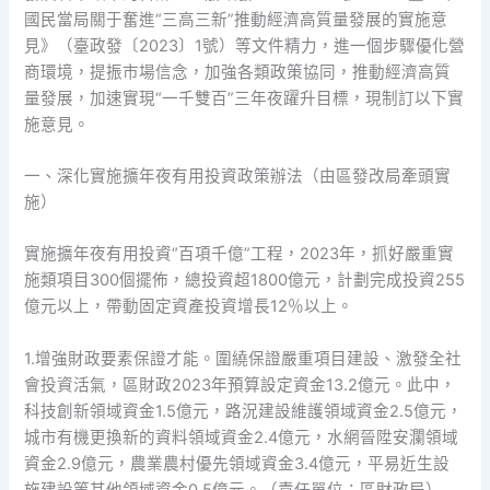
國民當局關于奮進“三高三新”推動經濟高質量發展的實施意
見》（臺政發〔2023〕1號）等文件精力，進一個步驟優化營
商環境，提振市場信念，加強各類政策協同，推動經濟高質
量發展，加速實現“一千雙百”三年夜躍升目標，現制訂以下實
施意見。
一、深化實施擴年夜有用投資政策辦法（由區發改局牽頭實
施）
實施擴年夜有用投資“百項千億”工程，2023年，抓好嚴重實
施類項目300個擺佈，總投資超1800億元，計劃完成投資255
億元以上，帶動固定資產投資增長12％以上。
1.增強財政要素保證才能。圍繞保證嚴重項目建設、激發全社
會投資活氣，區財政2023年預算設定資金13.2億元。此中，
科技創新領域資金1.5億元，路況建設維護領域資金2.5億元，
城市有機更換新的資料領域資金2.4億元，水網晉陞安瀾領域
資金2.9億元，農業農村優先領域資金3.4億元，平易近生設
施建設等其他領域資金0.5億元。（責任單位：區財政局）