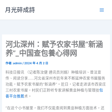
跳
月光碎成詩
至
主
要
內
容
河北深州：赋予农家书屋“新涵
养”_中国查包養心得网
作者:
admin
/
2024 年 4 月 2 日
科技日报讯 （记者陈汝健 通讯员刘娟）种植培训、普法宣
传、阅读分享……河北省深州市近年来不断延伸农家书屋服务
功能，赋予农家书屋的“新涵养”。近日，记者走进该市西安庄
三村农家书屋，村民们正聆听专家讲解黄韭种植与管理技
包
養平台推薦
术。
“在这个小书屋里，我们不仅能查阅到黄韭种植方面技术，还