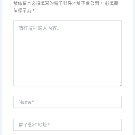
發佈留言必須填寫的電子郵件地址不會公開。
必填欄
位標示為
*
請
在
這
裡
輸
入
內
容...
Name*
電
子
郵