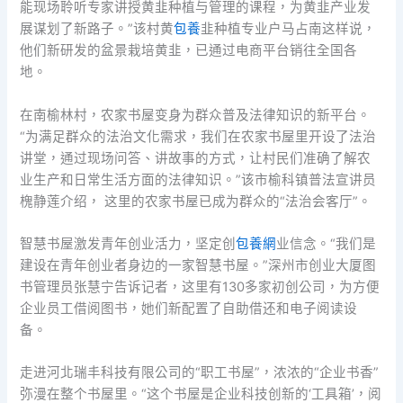
能现场聆听专家讲授黄韭种植与管理的课程，为黄韭产业发
展谋划了新路子。”该村黄
包養
韭种植专业户马占南这样说，
他们新研发的盆景栽培黄韭，已通过电商平台销往全国各
地。
在南榆林村，农家书屋变身为群众普及法律知识的新平台。
“为满足群众的法治文化需求，我们在农家书屋里开设了法治
讲堂，通过现场问答、讲故事的方式，让村民们准确了解农
业生产和日常生活方面的法律知识。”该市榆科镇普法宣讲员
槐静莲介绍， 这里的农家书屋已成为群众的“法治会客厅”。
智慧书屋激发青年创业活力，坚定创
包養網
业信念。“我们是
建设在青年创业者身边的一家智慧书屋。”深州市创业大厦图
书管理员张慧宁告诉记者，这里有130多家初创公司，为方便
企业员工借阅图书，她们新配置了自助借还和电子阅读设
备。
走进河北瑞丰科技有限公司的“职工书屋”，浓浓的“企业书香”
弥漫在整个书屋里。“这个书屋是企业科技创新的‘工具箱’，阅