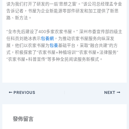
读为我们打开了研发的一扇‘思想之窗’。”该公司总经理孟令金
告诉记者，书屋为企业新能源零部件研发和加工提供了新思
路、新方法。
“全市先后建设了400多家农家书屋。” 深州市委宣传部四级主
任科员刘艳冰表示
包養網
，为推动农家书屋服务向纵深发
展，他们以农家书屋为
包養
基础平台，采取“融合共建”的方
式，积极探索了“农家书屋+种植培训”“农家书屋+法律服务”
“农家书屋+科普宣传”等多种全民阅读服务新模式。
PREVIOUS
NEXT
發佈留言