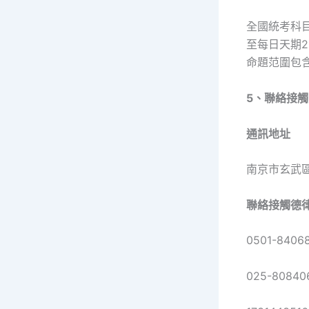
全國統考科
至每日天期2
命題范圍包
5、聯絡接
通訊地址
南京市玄武區
聯絡接觸德
0501-840
025-8084