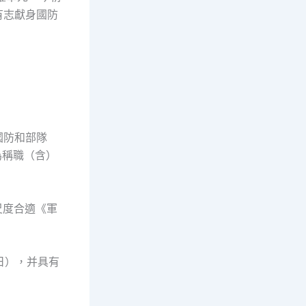
有志獻身國防
國防和部隊
為稱職（含）
尺度合適《軍
日），并具有