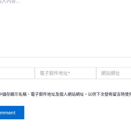
電
網
子
站
郵
網
件
址
地
中儲存顯示名稱、電子郵件地址及個人網站網址，以供下次發佈留言時使
址
*