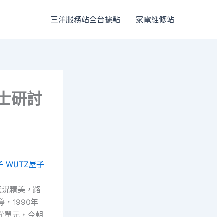
三洋服務站全台據點
家電維修站
士研討
子
WUTZ屋子
狀況精美，路
，1990年
權單元，今朝