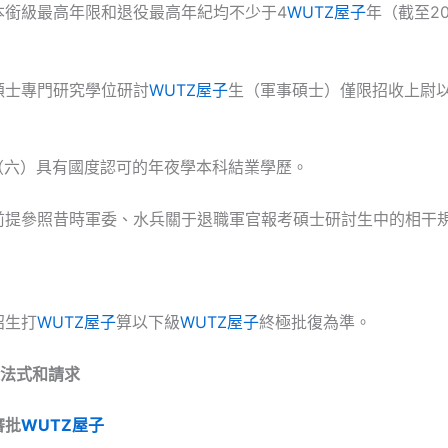
本銜級最高年限和退役最高年紀均不少于4
WUTZ屋子
年（截至20
碩士專門研究學位研討
WUTZ屋子
生（軍事碩士）僅限招收上尉
。
（六）具有國度認可的年夜學本科結業學歷。
前提參照昔時軍委、水兵關于退職軍官報考碩士研討生中的相干
招生打
WUTZ屋子
算以下級
WUTZ屋子
終極批復為準。
礎法式和請求
審批
WUTZ屋子