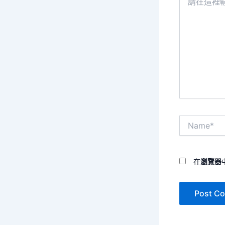
在
這
裡
輸
入
內
容...
Name*
在
瀏覽器