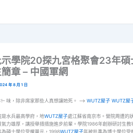
示學院20探九宮格聚會23年碩
簡章 – 中國軍網
024 年 8 月 1 日
<!– 味，除非席家那些人真想讓她死。 –>
WUTZ屋子
WUTZ屋
院是水兵最高學府，地
WUTZ屋子
處江蘇省南京市。營院周遭的
氣力雄厚，講授舉措措施進步前輩。學院1986年創辦研討生教導
為碩士學位受權單元，1998
WUTZ屋子
年被批準為博士學位受