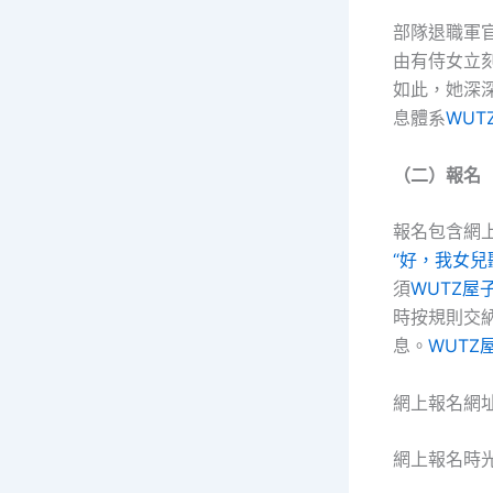
部隊退職軍
由有侍女立
如此，她深
息體系
WUT
（二）報名
報名包含網
“好，我女
須
WUTZ屋
時按規則交
息。
WUTZ
網上報名網址：ht
網上報名時光：2