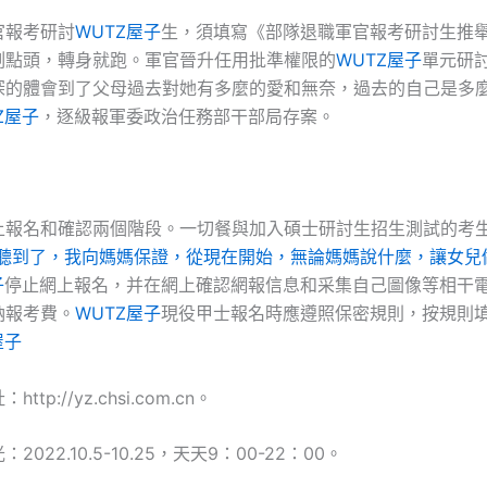
官報考研討
WUTZ屋子
生，須填寫《部隊退職軍官報考研討生推
刻點頭，轉身就跑。軍官晉升任用批準權限的
WUTZ屋子
單元研討
深的體會到了父母過去對她有多麼的愛和無奈，過去的自己是多
Z屋子
，逐級報軍委政治任務部干部局存案。
上報名和確認兩個階段。一切餐與加入碩士研討生招生測試的考
兒聽到了，我向媽媽保證，從現在開始，無論媽媽說什麼，讓女兒
子
停止網上報名，并在網上確認網報信息和采集自己圖像等相干
納報考費。
WUTZ屋子
現役甲士報名時應遵照保密規則，按規則
屋子
tp://yz.chsi.com.cn。
022.10.5-10.25，天天9：00-22：00。