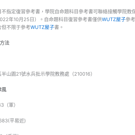
目不指定復習參考書，學院自命題科目參考書可聯絡接觸學院教
022年10月25日）。自命題科目復習參考書僅供
WUTZ屋子
參
含但不限于參考
WUTZ屋子
書。
觸方法
半山園21號水兵批示學院教務處（210016）
律風
683（軍）
0683(平易近)