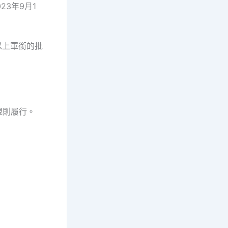
23年9月1
以上軍銜的批
規則履行。