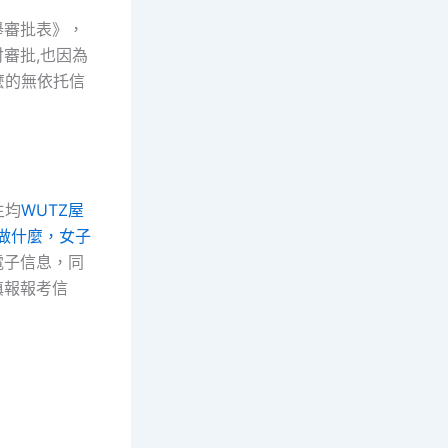
舉審批表》，
審批,也因為
麼的無依托信
生均
WUTZ屋
做什麼，女子
電子信息，同
填報報考信