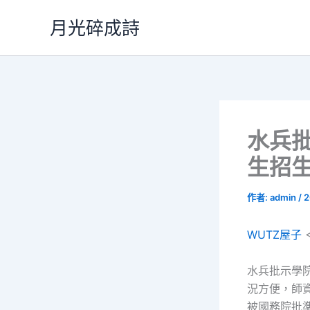
跳
月光碎成詩
至
主
要
內
容
水兵批
生招生
作者:
admin
/
2
WUTZ屋子
水兵批示學
況方便，師資
被國務院批準