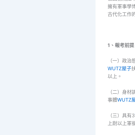
擁有軍事學
古代化工作
1、報考前提
（一）政治
WUTZ屋子
以上。
（二）身材
事體
WUTZ
（三）具有3
上尉以上軍