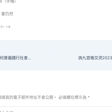
168（手機）
：霍仍然
!– –>
天天進修｜青年若何普遍踐行社會主義焦點價值不雅循九宮格共享空間 – 中國軍網
須填寫的電子郵件地址不會公開。
必填欄位標示為
*