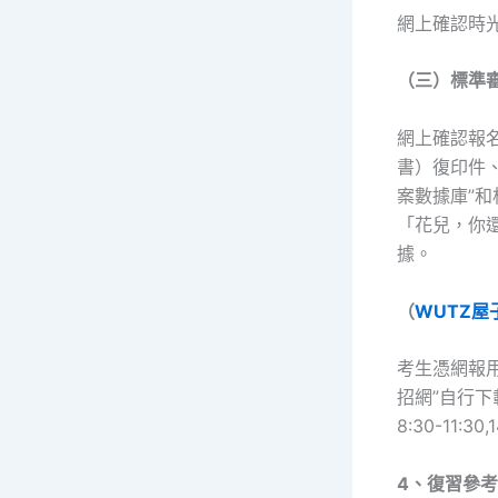
網上確認時
（三）標準
網上確認報
書）復印件、
案數據庫”
「花兒，你
據。
（
WUTZ屋
考生憑網報用
招網”自行下
8:30-11:30
4、復習參考