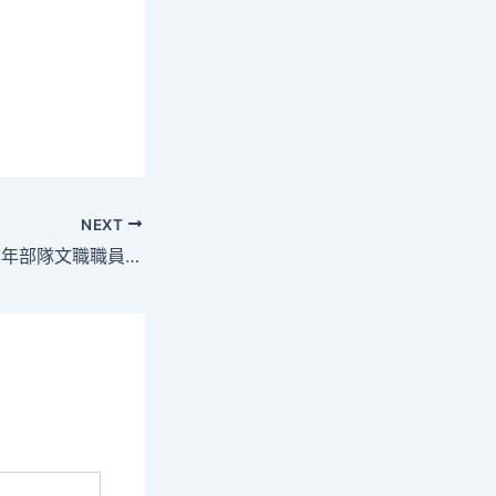
NEXT
詢九宮格交流2023年部隊文職職員公然應考第二批免口試直接口試職位應考任務周全睜開 – 中國軍網