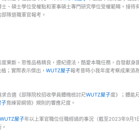
博士、碩士學位受權點和軍事碩士專門研究學位受權範疇。接待
的部隊退職軍官報考。
態度果斷，思惟品格精良，遵紀遵法，酷愛本職任務，自發獻身
扶植；實際表示傑出，
WUTZ屋子
報考昔時小我年度考察成果須
請求合適《部隊院校招收學員體魄檢討尺
WUTZ屋子
度》；體能
屋子
育練習綱領》規則的響應尺度。
WUTZ屋子
年以上軍官職位任職經過的事況（截至2023年9月1
銜。