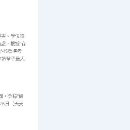
證書、學位證
務處，根據“存
予核發準考
你這輩子最大
期間，登錄“研
至25日（天天