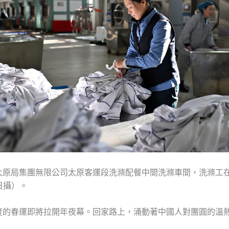
太原局集團無限公司太原客運段洗滌配餐中間洗滌車間，洗滌工
日攝）。
度的春運即將拉開年夜幕。回家路上，涌動著中國人對團圓的溫