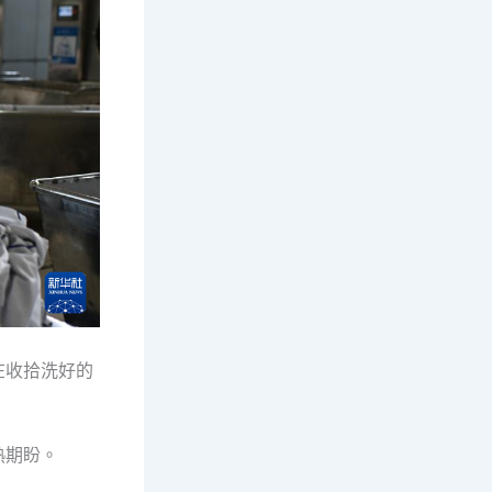
在收拾洗好的
熱期盼。