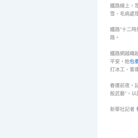
鐵路線上，
雪、毛病處理
鐵路“十二
路。
鐵路網越織
平安，始
包
打冰工、客
春運前夜，
般武藝”，
新華社記者