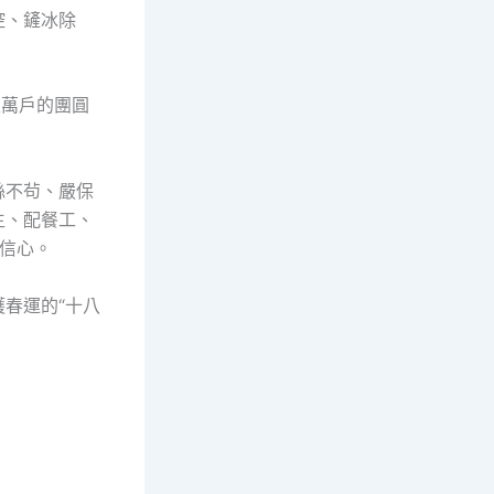
控、鏟冰除
家萬戶的團圓
絲不茍、嚴保
生、配餐工、
信心。
護春運的“十八