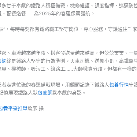
眾多甘于奉獻的鐵路人積極備戰，檢修維護、調度指揮、巡邏防
、配餐送餐……為2025年的春運保駕護航。
時辰”，每時每刻都有鐵路職工堅守崗位，專心服務，守護通往千
越密、車流越來越年夜、搭客發送量越來越高，但兢兢業業、一
養網
終是鐵路人堅守的行為準則。火車司機、送餐小哥、高鐵醫
運員、機械師、吸污工、線路工……大師職責分歧，但都有一樣的
記者走進忙碌的春運備戰現場，用鏡頭記錄下鐵路人
包養行情
守
以記憶展現鐵路人默
包養網
默奉獻的身影。
包養平臺推舉
詹彥 攝