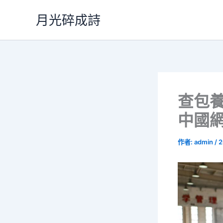
跳
月光碎成詩
至
主
要
內
容
查包養
中國
作者:
admin
/
2