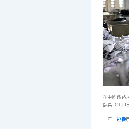
在中國鐵路
臥具（1月9
一年一
包養