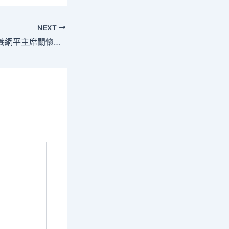
NEXT
心附近丨習近查包養網平主席關懷的“中國草”_中國網