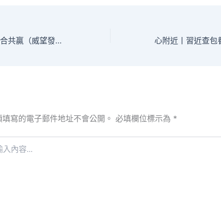
向“新”而行 一起配合共贏（威望發布查包養價錢）_中國網
須填寫的電子郵件地址不會公開。
必填欄位標示為
*