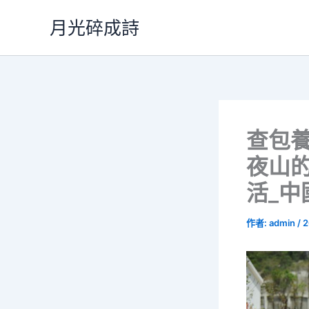
跳
月光碎成詩
至
主
要
內
容
查包
夜山
活_中
作者:
admin
/
2