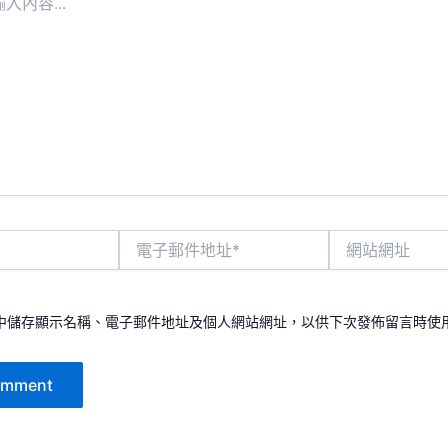
電
網
子
站
郵
網
件
址
地
中儲存顯示名稱、電子郵件地址及個人網站網址，以供下次發佈留言時使
址
*