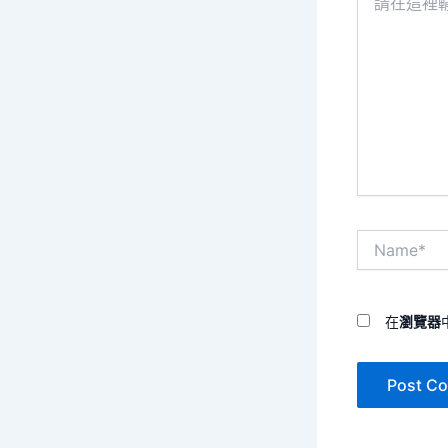
在
這
裡
輸
入
內
容...
Name*
在
瀏覽器