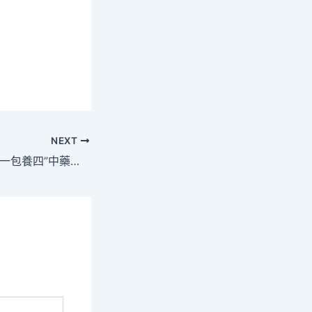
NEXT
西峽法院構建“二三一包養四”中藥材司法維護機制 -年夜河網