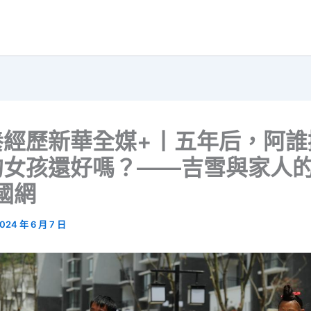
養經歷新華全媒+丨五年后，阿誰
的女孩還好嗎？——吉雪與家人
國網
024 年 6 月 7 日