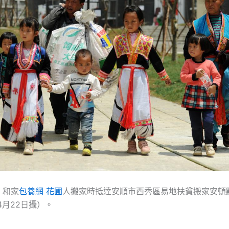
）和家
包養網 花圃
人搬家時抵達安順市西秀區易地扶貧搬家安頓
4月22日攝）。