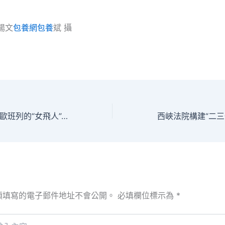
楊文
包養網
包養
斌 攝
守護中查包養經歷歐班列的“女飛人”_中國網
須填寫的電子郵件地址不會公開。
必填欄位標示為
*