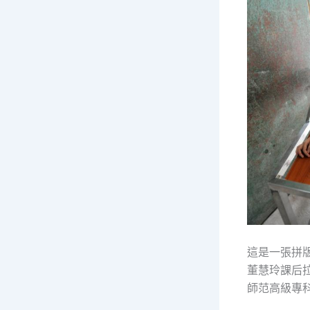
這是一張拼
董慧玲課后拉
師范高級專科