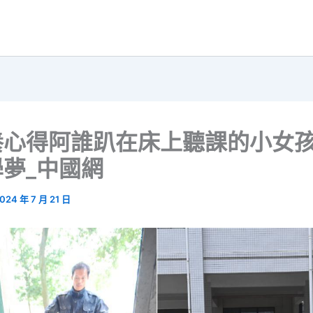
養心得阿誰趴在床上聽課的小女
夢_中國網
024 年 7 月 21 日