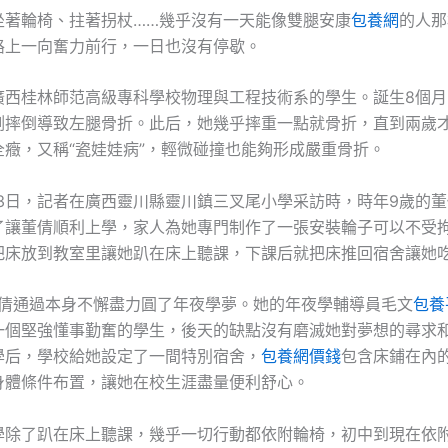
坐著輪椅、拄著拐杖……幾乎沒有一天能像雙腿安康
包養網
的人那
路上一向奮力前行，一日也沒有停歇。
廣西桂林師范高級專科學校物理與工程技術系的學生。誕生8個月
測摔倒導致左腿骨折。此后，她幾乎摔重一點就骨折，直到兩歲
全癥，又稱“瓷娃娃病”，輕微碰撞也能夠形成嚴重骨折。
月13日，記者在廣西靈川縣靈川鎮三叉尾小學采訪時，時年9歲的
了讓董倩順利上學，家人為她專門制作了一張安裝輪子可以不受
把床放到教室里讓她趴在床上聽課，下課后就把床推回宿舍讓她
，董倩通過本身不懈盡力圓了年夜學夢。她的年夜學輔導員毛文
包養
一個堅強懂事勤奮的學生，後天的缺點沒有磨滅她對夢想的尋求
學后，學校給她設定了一間特別宿舍，
包養網價錢
包含床鋪在內
身體條件布置，讓她在校生涯盡量便利舒心。
學除了趴在床上聽課，幾乎一切行動都依附輪椅，初中到現在依