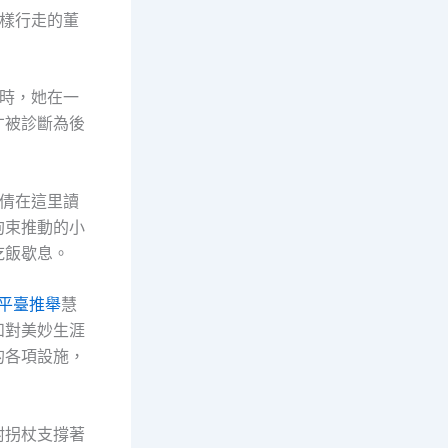
樣行走的董
時，她在一
才被診斷為後
董倩在這里讀
拘束推動的小
吃飯歇息。
平臺推舉
慧
和對美妙生涯
的各項設施，
附拐杖支撐著