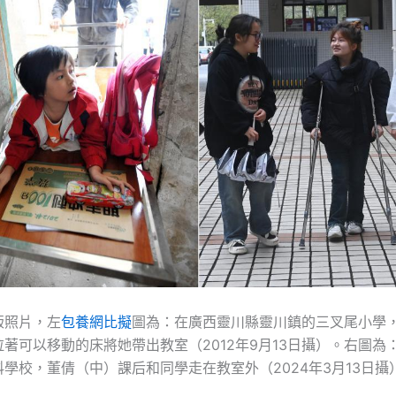
版照片，左
包養網比擬
圖為：在廣西靈川縣靈川鎮的三叉尾小學
著可以移動的床將她帶出教室（2012年9月13日攝）。右圖為
學校，董倩（中）課后和同學走在教室外（2024年3月13日攝