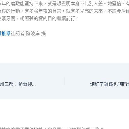
多年的磨難能堅持下來，就是想證明本身不比別人差。她堅信，
勇毅的行動，有多強年夜的意志，就有多光亮的未來，不論今后
咬緊牙關，朝著夢的標的目的繼續前行。
臺推舉
社記者 陸波岸 攝
查包養網站比擬貴州三都：葡萄迎來豐產季_中國網