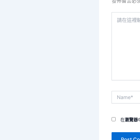
發佈留言必
請
在
這
裡
輸
入
內
容...
Name*
在
瀏覽器