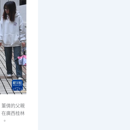
，董倩的父親
：在廣西桂林
）。