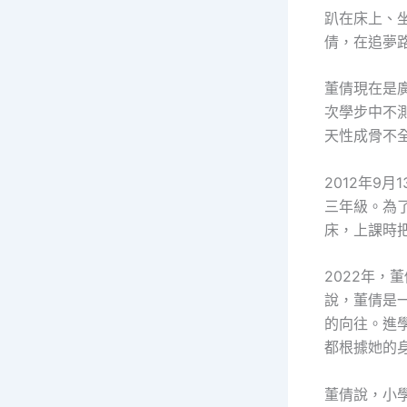
趴在床上、
倩，在追夢
董倩現在是
次學步中不
天性成骨不
2012年9
三年級。為
床，上課時
2022年
說，董倩是
的向往。進
都根據她的
董倩說，小