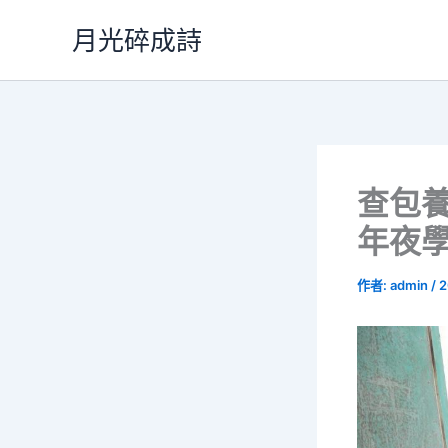
跳
月光碎成詩
至
主
要
內
容
查包
年夜學
作者:
admin
/
2