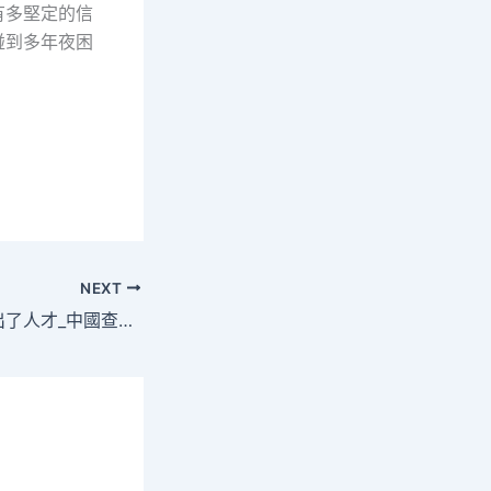
有多堅定的信
碰到多年夜困
NEXT
煉好了鋼鐵也“煉”出了人才_中國查包養網