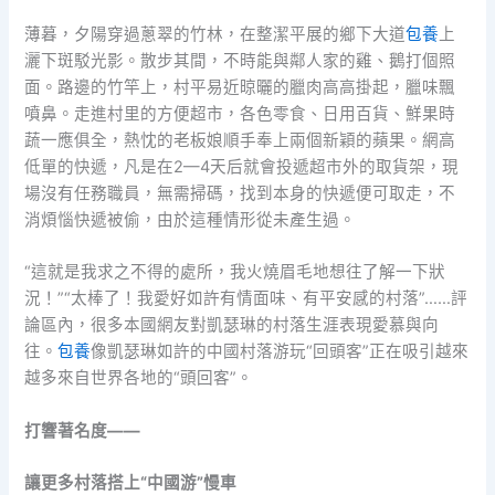
薄暮，夕陽穿過蔥翠的竹林，在整潔平展的鄉下大道
包養
上
灑下斑駁光影。散步其間，不時能與鄰人家的雞、鵝打個照
面。路邊的竹竿上，村平易近晾曬的臘肉高高掛起，臘味飄
噴鼻。走進村里的方便超市，各色零食、日用百貨、鮮果時
蔬一應俱全，熱忱的老板娘順手奉上兩個新穎的蘋果。網高
低單的快遞，凡是在2—4天后就會投遞超市外的取貨架，現
場沒有任務職員，無需掃碼，找到本身的快遞便可取走，不
消煩惱快遞被偷，由於這種情形從未產生過。
“這就是我求之不得的處所，我火燒眉毛地想往了解一下狀
況！”“太棒了！我愛好如許有情面味、有平安感的村落”……評
論區內，很多本國網友對凱瑟琳的村落生涯表現愛慕與向
往。
包養
像凱瑟琳如許的中國村落游玩“回頭客”正在吸引越來
越多來自世界各地的“頭回客”。
打響著名度——
讓更多村落搭上“中國游”慢車