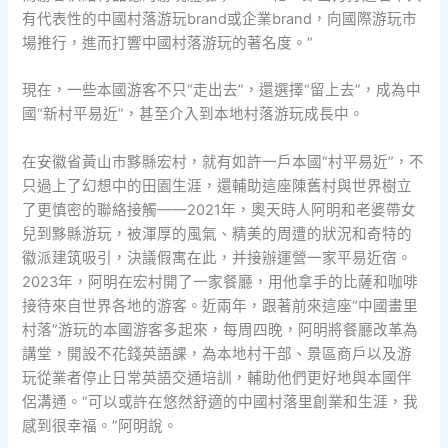
有代表性的中國村落游玩brand或企業brand，向國際游玩市
場推行，進而打響中國村落游玩的著名度。”
現在，一些本國游客不只“走出去”，還選擇“留上去”，成為中
國“新村平易近”，甚至介入到本地村落游玩成長中。
在安徽省黃山市黟縣宏村，就有如許一戶本國“村平易近”，不
只過上了幻想中的田園生涯，還輔助這座陳舊村與世界樹立
了更慎密的聯絡接觸——2021年，奧天時人阿明和老婆帶女
兒到黟縣游玩，被渾厚的風氣、精美的周遭的狀況和奇特的
徽派建筑吸引，決議假寓在此，并接辦運營一家平易近宿。
2023年，阿明在宏村開了一家餐廳，用他拿手的比薩和咖啡
接待來自世界各地的游客。近兩年，跟著前來這座“中國畫里
村落”游玩的本國游客多起來，每周四晚，阿明將餐廳改革為
講堂，開設不花錢英語課，為本地村干部、景區商戶以及游
玩從業者停止日常英語交通培訓，輔助他們更好地與本國伴
侶溝通。“可以或許在悠然舒適的中國村落里創業和生涯，我
感到很幸福。”阿明說。