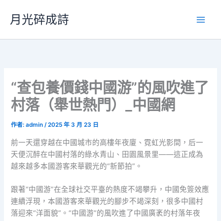
跳
月光碎成詩
至
主
要
內
容
“查包養價錢中國游”的風吹進了
村落（舉世熱門）_中國網
作者:
admin
/
2025 年 3 月 23 日
前一天還穿越在中國城市的高樓年夜廈、霓虹光影間，后一
天便沉醉在中國村落的綠水青山、田園風景里——這正成為
越來越多本國游客來華觀光的“新節拍”。
跟著“中國游”在全球社交平臺的熱度不竭攀升，中國免簽效應
連續浮現，本國游客來華觀光的腳步不竭深刻，很多中國村
落迎來“洋面貌”。“中國游”的風吹進了中國廣袤的村落年夜