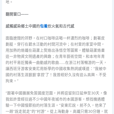
地。
翻開窗口——
感觸感染鄉土中國的
包養
炊火氣和古代感
面臨遼闊的郊野，在村口咖啡店喝一杯濃烈的咖啡；劃著皮
劃艇，穿行在碧水泛動的村間河流中；在村里的家宴中間，
用加熱的烙鐵在葫蘆上熨烙出孫悟空等圖案，體驗葫蘆烙畫
這一非物資文明遺產的興趣；在青年藝術空間，和本地年青
的村平易近獨奏一曲動感的歌曲……在浙江村落暢游的一天，
讓西班牙游客安東尼用新學的中國收集熱詞感嘆道：“我被中
國的村落生涯狠狠‘拿捏’了！我曾經好久沒有這么高興、不受
拘束。”
“跟著中國擴展免簽國度范圍，并將逗留刻日延伸至30天，像
我如許曾經往過不少中國年夜城市的本國游客，想找機遇體
驗一下中國慢節拍的村落生涯。”安東尼說，前不久，他來了
一趟“說走就走”的“村游”。從上海動身，高鐵只需30分鐘，就