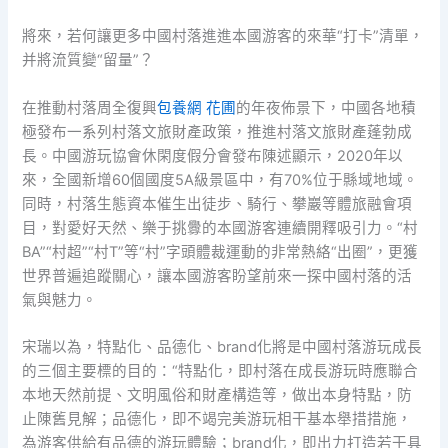
將來，若何讓更多中國村落進進本國游客的來華“打卡”清單，
并將流質變“留量”？
在推動村落周全復興
包養網 花圃
的年夜佈景下，中國各地積
極發布一系列村落文旅財產政策，推進村落文旅財產蓬勃成
長。中國游玩協會休閑度假分會發布陳述顯示，2020年以
來，全國新增60個國度5A級景區中，有70%位于縣域地域。
同時，村落生態資本催生出徒步、騎行、攀巖等體旅融會項
目，對愛好天然、樂于挑釁的本國游客連續開釋吸引力。“村
BA”“村超”“村T”等“村”字頭體裁運動的非常熱絡“出圈”，更獲
世界普遍追蹤關心，讓本國游客盼望前來一探中國村落的活
氣與魅力。
宋瑞以為，特點化、品德化、brand化將是中國村落游玩成長
的三個主要標的目的：“特點化，即村落在成長游玩時應聯合
本地天然前提、文明風俗和財產構造等，做出本身特點，防
止陳舊見解；品德化，即不竭完美游玩相干基本舉措措施，
為游客供給有品德的游玩體驗；brand化，即出力打造若干具