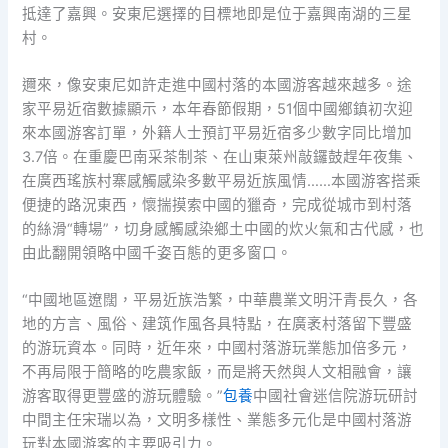
抵達了嘉興。安東尼選擇的目標地即是位于嘉興南湖的三星
村。
邇來，像安東尼如許走進中國村落的本國游客越來越多。途
家平易近宿數據顯示，本年春節假期，51個中國鄉鎮初次迎
來本國游客訂單，外籍人士預訂平易近宿多少數字同比增加
3.7倍。在重慶巴南采茶制茶、在山東萊州敲鑼鼓趕年夜集、
在廣西瑤族村寨感觸感染多數平易近族風情……本國游客搭乘
便捷的路況東西，懷揣摸索中國的獵奇，完成從城市到村落
的絲滑“轉場”，切身感觸感染鄉土中國的炊火氣和古代感，也
由此翻開領略中國千姿百態的更多窗口。
“中國地區遼闊，平易近族浩繁，中華農業文明汗青長久，各
地的方言、風俗、建筑作風各具特點，在廣袤村落留下豐盛
的游玩資本。同時，近年來，中國村落游玩業態加倍多元，
不再局限于簡略的吃農家飯，而是將天然與人文相融會，讓
游客取得更豐盛的游玩體驗。”
包養
中國社會迷信院游玩研討
中間主任宋瑞以為，文明多樣性、業態多元化是中國村落游
玩對本國游客的主要吸引力。