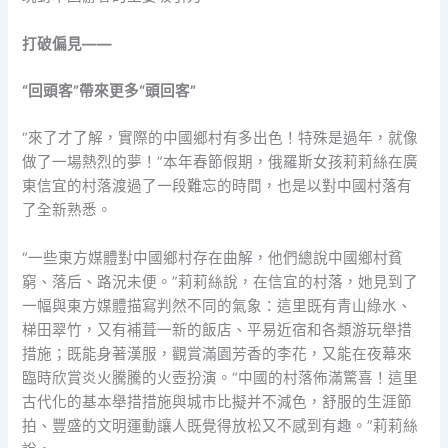
打破偏見——
“回頭客”帶來更多“頭回客”
“來了才了解，實際的中國鄉村有多出色！特殊是過年，就像
做了一場熱烈的夢！”本年春節假期，俄羅斯女孩莉莉絲在廣
東信宜的村落渡過了一段難忘的時間，也是以對中國村落有
了全新熟悉。
“一些東方媒體對中國鄉村存在曲解，他們總說中國鄉村貧
窮、落后、路況未便。”莉莉絲說，在信宜的村落，她見到了
一幅與東方媒體描寫判然不同的氣象：這里既有青山綠水、
梯田翠竹，又有補葺一新的飯店、平易近宿和各類游玩舉措
措施；既能身著漢服，觀賞滿園芳香的李花，又能在夜幕來
臨時欣賞炎火騰騰的火壺扮演。“中國的村落佈滿驚喜！這里
古代化的基本舉措措施與城市比擬并不減色，舒服的生涯節
拍、豐盛的文明運動讓人既覺得放松又不感到有趣。”莉莉絲