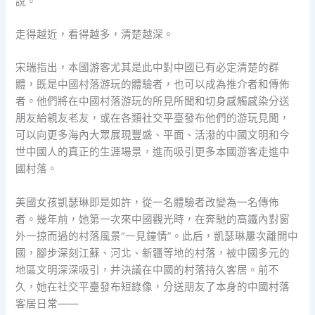
說。
走得越近，看得越多，清楚越深。
宋瑞指出，本國游客尤其是此中對中國已有必定清楚的群
體，既是中國村落游玩的體驗者，也可以成為推介者和傳佈
者。他們將在中國村落游玩的所見所聞和切身感觸感染分送
朋友給親友老友，或在各類社交平臺發布他們的游玩見聞，
可以向更多海內大眾展現豐盛、平面、活潑的中國文明和今
世中國人的真正的生涯場景，進而吸引更多本國游客走進中
國村落。
美國女孩凱瑟琳即是如許，從一名體驗者改變為一名傳佈
者。幾年前，她第一次來中國觀光時，在奔馳的高鐵內對窗
外一掠而過的村落風景“一見鐘情”。此后，凱瑟琳屢次離開中
國，腳步深刻江蘇、河北、新疆等地的村落，被中國多元的
地區文明深深吸引，并決議在中國的村落持久客居。前不
久，她在社交平臺發布短錄像，分送朋友了本身的中國村落
客居日常——