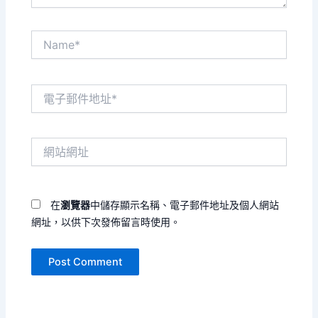
Name*
電
子
郵
件
網
地
站
址
網
*
址
在
瀏覽器
中儲存顯示名稱、電子郵件地址及個人網站
網址，以供下次發佈留言時使用。