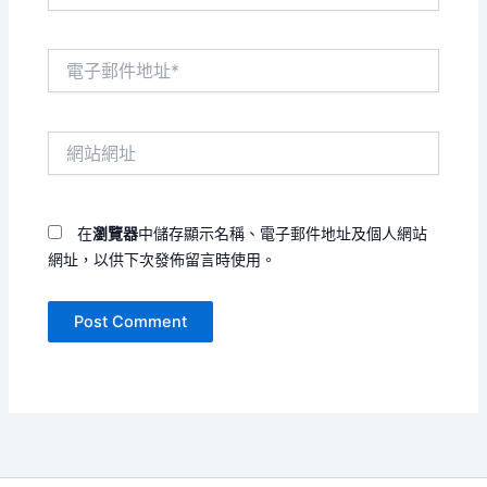
電
子
郵
件
網
地
站
址
網
*
址
在
瀏覽器
中儲存顯示名稱、電子郵件地址及個人網站
網址，以供下次發佈留言時使用。