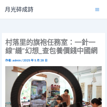
跳
月光碎成詩
至
主
要
內
容
村落里的旗袍任務室：一針一
線“縫”幻想_查包養價錢中國網
作者:
admin
/
2025 年 5 月 28 日