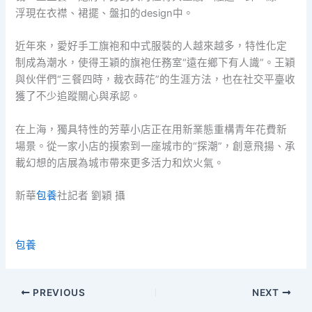
浮現在衣襟、裙擺、盤扣的design中。
近年來，愛好手工旗袍和中式服裝的人越來越多，特性化定
制成為潮水，使得王穎的旗袍任務室“遠在鄉下有人識”。王穎
與伙伴們“三餐四時，裁衣蒔花”的生涯方法，也在社交平臺收
獲了不少追蹤關心與承認。
在上海，獨具特性的芳華小店正在用新業態重構青年花費新
場景。從一家小店的摸索到一座城市的“探潮”，創意飛揚、承
載幻想的店展為城市帶來更多活力和炊火氣。
新華
包養
社記者 劉穎 攝
包養
PREVIOUS
NEXT