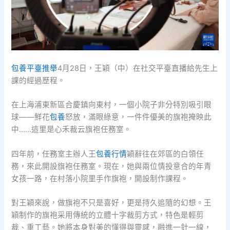
包養平臺推舉
4月28日，王穎（中）在社交平臺直播給先生上
課的經過歷程。
在上海浦東新區合慶鎮向東村，一個小院子非分特別吸引眼
球——鮮花
包養
怒放，滿眼綠意，一件件優美的旗袍掩映此
中……這里是心禾裁云旗袍任務室。
四年前，任務室主辦人王
包養行情
穎辭往在郊區的白領任
務，來此開設旗袍任務室。現在，她與兩位情投意合的年青
女孩一路，在村落小院里手作旗袍，開設制作課程。
對王穎來說，做旗袍不只是喜好，更是持久追隨的幻想。王
穎制作的旗袍采用傳統的立體十字裁剪方式，特色是輕剪
裁、重工藝。她將本身對美的懂得與靈感，融進一針一線，